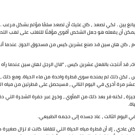
غ يين . لكي تصعد ، كان عليك أن تصعد سلمًا مؤلم بشكل مرعب . 
يمكن أن يفعله هو جعل الشخص أقوى مؤقتًا للتغلب على لهب التطه
م ، كان هان سين قد صنع عشرين كيس من مسحوق الجوز. عندما أتت ا
، قد أنتجت بالفعل عشرين كيس ، "قال الرجل لهان سين عندما رآه ي
 ، لكن ذلك لم يمنحه سوى قطرة واحدة من ماء الحياة. ومع ذلك ،
 عشر مرة أخرى في اليوم التالي ، فسيحصل على قطرتين من مياه الح
يزة ، لكنه فر بعد ذلك من المأوي ، وخرج عبر حفرة الشجرة التي د
اة.
في اليوم الثالث ، عاد جسده إلى حجمه الطبيعي.
 عادي ، إلا أن قطرة مياه الحياة التي تلقاها كانت لا تزال صغيرة 