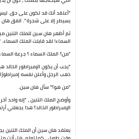
التي سيحتاجها بصمت ، دون أن يدرك 
"أعتقد أنك قد تكون على حق. ليس لد
يسيطر إلا على شجرة ". اتفق هان س
ثم أظهر هان سين للملك التنين مياه 
السماء! لقد قابلت الملك السماء. "
"من؟ الملك السماء ؟ جرعة السماء؟
"يجب أن يكون الإمبراطور الخالد هو
ذهب الرجل وأعلن نفسه إمبراطورًا! "
"من هو؟" سأل هان سين.
وأوضح الملك التنين ، "إنه واحد آخ
الإمبراطور الخالد؟ هذا يجعلني أرتج
يعتقد هان سين أن الملك التنين يج
وقت طويل ، كما تعلم. هل أنت مت