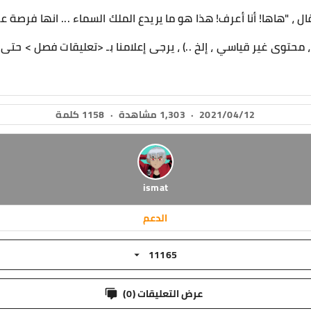
 ، "هاها! أنا أعرف! هذا هو ما يريدع الملك السماء ... انها فرصة عظ
 محتوى غير قياسي ، إلخ ..) ، يرجى إعلامنا بـ <تعليقات فصل > ح
2021/04/12
·
1,303 مشاهدة
·
1158 كلمة
ismat
الدعم
11165
عرض التعليقات (
0
)