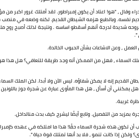
راء وقال ، "هو! اعتاد أن يكون إمبراطور. لقد أمتلك غرور اكبر من م
قديم نفسه. وبالطبع هزمه الشيطان القديم. لكنه وضعه في منصب ج
جروحه شديدة لدرجة أنهم أسقطو اساسه . ونتيجة لذلك أصبح روح مل
".
 العمل ، وعن الاشاعات بشأن الحبوب الخالدة.
الملك السماء ، فهل من الممكن أنه وجد طريقة للتعافي؟ هل هذا 
ان القديم إنه لا يمكن شفاؤه. ليس الآن ولا أبدا. لكن الملك السماء ،
. هل يمكنني أن أسأل ، هل هذا المأوى عبارة عن شجرة جوز باللونين ا
رة غريبة.
بمزيد من التفصيل. وتابع أيضًا ليشرح كيف بدت منالداخل.
 يجب أن تكون هذه شجرة السماء حقًا! هذا ما امتلكه في عهده كإمبر
 ولكن إذا كانت تنمو ، فلا بد أنها تمتلك قوة حياة ".