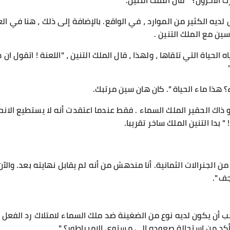
الآخرون؟ " قال الملك التنين.
يه الكثير من الموارد ، في الواقع. بالإضافة إلى ذلك ، هنا في الع
ين مع الملك التنين .
الحياة التي تلقاها ، ولهذا ، قال الملك التنين ، "اللعنة ! اتقول ان
 هذا ماء الحياة ". كان هان سين مرتبك.
 ذاك الحقير الملك السماء . فقط عندما اعتقدت أنه لا يستطيع الانح
 بدا التنين الملك ساخر تقريبا.
ر من الجنرالات الثمانية. أنا مندهش من أنه لم يقابل نهايته بعد. و
ف ".
ب أن يكون لديه نوع من الضغينة ضد ملك السماء لامتلاك رد الفعل ا
أكد من استحالة صعوده الي مستوى الإمبراطور؟ "