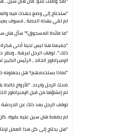
"لقد وصلت للتو. قال هان سين ، ه
"ستحتاج إلى وضع جهدك فيه والعمل
لم تفي بهذه الحصة ، فسوف يعيدون
"ما فائدة المسحوق؟" سأل هان سين
"جميعنا هنا ليس لدينا أدنى فكرة. ل
ذلك ". توقف الرجل لبرهة ، ونظر ح
الإمبراطور الخالد ، الرئيس الكبير
"لماذا يستخدمهم؟ هل يجعلونه خا
ضحك الرجل وتردد. "الأرواح خالدة با
تم إنشاؤها من قبل الإمبراطور الخا
توقف الرجل بعد ذلك عن الدردشة ،
لم يضغط هان سين عليه بقوة. كان 
"هل يحتاج إلى كل هذا العمل لإنت