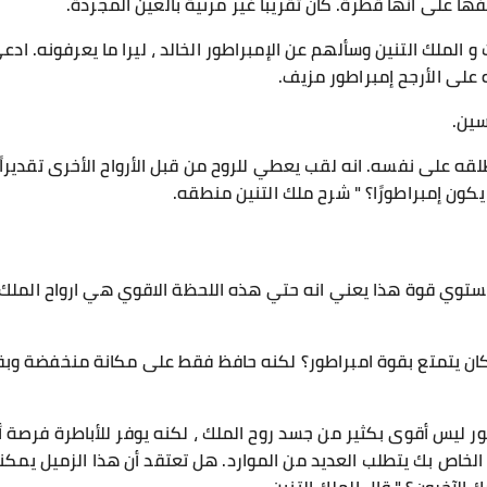
فها على أنها قطرة. كان تقريبا غير مرئية بالعين المجردة.
لملك التنين وسألهم عن الإمبراطور الخالد ، ليرا ما يعرفونه. ادع
ه على الأرجح إمبراطور مزيف.
سين.
ه على نفسه. انه لقب يعطي للروح من قبل الأرواح الأخرى تقديراً 
ون إمبراطورًا؟ " شرح ملك التنين منطقه.
ستوي قوة هذا يعني انه حتي هذه اللحظة الاقوي هي ارواح الملك ب
كان يتمتع بقوة امبراطور؟ لكنه حافظ فقط على مكانة منخفضة وبق
ر ليس أقوى بكثير من جسد روح الملك ، لكنه يوفر للأباطرة فرصة أ
 الخاص بك يتطلب العديد من الموارد. هل تعتقد أن هذا الزميل يمك