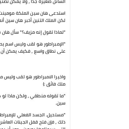
السائل صغيرة جدًا ، ولا يمكن تصني
استدعى هان سين الملكة مومينت و ا
لكن الملك التنين أخبر هان سين أن
"لماذا تقول إنه مزيف؟" سأل هان 
"الإمبراطور هو لقب وليس اسم يطلق
على نطاق واسع ، فكيف يمكن أن يك
واخيرا الامبراطور هو لقب وليس م
ملك فائق :)
"ما تقوله منطقي ، ولكن ماذا لو 
سين.
"مستحيل. الجسد الفعلي للإمبراطو
ذلك ، فإن فتح قفل الجينات العاشر