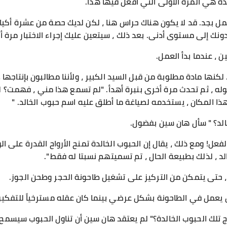
ذه هي المرة الأولى التي أفعل فيها هذا.
 بجد. قد لا يكون هناك حراس هنا ، لكن لديك حصة من عشرة أكياس
ك إلى مستوى أدنى. بعد ذلك ، سيتعين عليك إجراء الاختبار مرة أخ
 ، عندما بدأ العمل.
كنها مادة مطلوبة من قبل السيد الكبير ، ولأننا مطالبون بإنتاجها ، 
وله ، ثم تحدث مرة أخرى بنبرة أهدأ. "لم تسمع هذا مني ، فهمت؟ لك
 لهذا المكان ، يستخدمه لصياغة ما أطلق عليه اسم حبوب الخالد. "
لد؟ " سأل هان سين بفضول.
لفعل! ومع ذلك ، يقال إن الحبوب الخالدة تمنح الأرواح القدرة على ال
لد ، لذلك بطبيعة الحال ، تم تسميتهم نسبتا له فقط ".
 حتى يتمكن من التركيز على تشغيل طاحونة الحجر وطحن الجوز.
يعمل في الطاحونة بشكل عرضي بينما كان عقله مسترخياً للتفكير ف
اج تلك الحبوب الخالدة؟" لم يعتقد هان سين أن تناول الحبوب سيس