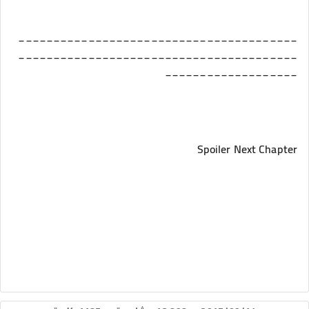
________________________________________
________________________________________
___________________
Spoiler Next Chapter