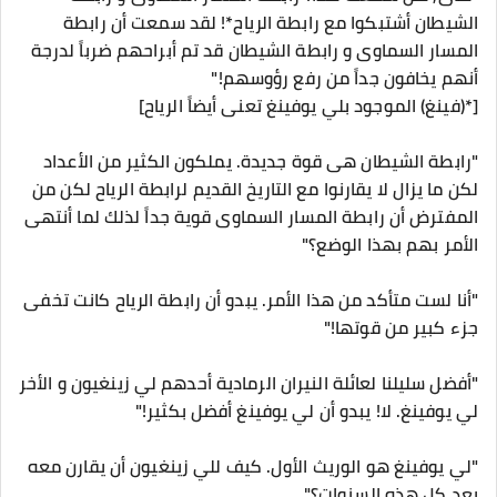
الشيطان أشتبكوا مع رابطة الرياح*! لقد سمعت أن رابطة
المسار السماوى و رابطة الشيطان قد تم أبراحهم ضرباً لدرجة
أنهم يخافون جداً من رفع رؤوسهم!"
[*(فينغ) الموجود بلي يوفينغ تعنى أيضاً الرياح]
"رابطة الشيطان هى قوة جديدة. يملكون الكثير من الأعداد
لكن ما يزال لا يقارنوا مع التاريخ القديم لرابطة الرياح لكن من
المفترض أن رابطة المسار السماوى قوية جداً لذلك لما أنتهى
الأمر بهم بهذا الوضع؟"
"أنا لست متأكد من هذا الأمر. يبدو أن رابطة الرياح كانت تخفى
جزء كبير من قوتها!"
"أفضل سليلنا لعائلة النيران الرمادية أحدهم لي زينغيون و الأخر
لي يوفينغ. لا! يبدو أن لي يوفينغ أفضل بكثير!"
"لي يوفينغ هو الوريث الأول. كيف للي زينغيون أن يقارن معه
بعد كل هذه السنوات؟"