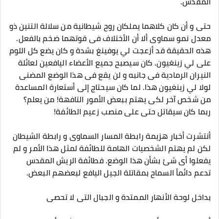
المقدس.
حتى و أن كان كلاهما يملكان روح شيطانية من سلالة التنين ذو
معدل نمو سماوى ألا أن الأختلاف فى قوتهما ضخم بالفعل.
هذه الحقيقة قد أزعجت لي يوفينغ بشدة و كان يضع كل اللوم
على لي زينغيون. كان سيصبح جميع الأعضاء اليافعين لعائلة
النيران الرمادية فى جانبه و لن يقع فى هذا الوضع المضنى
لولا لي زينغيون هذا. لما كان سيحتاج إلى أستعارة المساعدة
من شخص آخر لكى يهتم ببعض الأمور التافهة! من يعلم؟
ربما كان سيقاتل حتى على منصب زعيم الطائفة!
أنتشرت أخبار هزيمة رابطة المسار السماوى و رابطة الشيطان
لكن لم يهتم الشخصيات الهامة للطائفة لمثل هذا الأمر و لم
يفعلوا أى شئ بشأن هذا الوضع. فطائفة الريش المقدس
تدعم دائماً السماح بمقاتلة الجيل اليافع لبعضهم البعض.
بداخل لوحة الأنهار الممتدة و الجبال التى لا تحصى