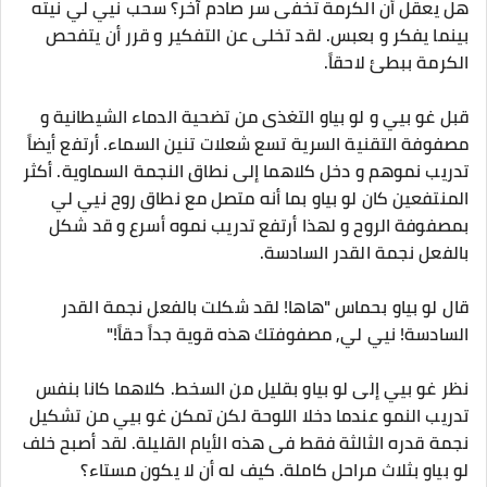
هل يعقل أن الكرمة تخفى سر صادم آخر؟ سحب نيي لي نيته
بينما يفكر و بعبس. لقد تخلى عن التفكير و قرر أن يتفحص
الكرمة ببطئ لاحقاً.
قبل غو بيي و لو بياو التغذى من تضحية الدماء الشيطانية و
مصفوفة التقنية السرية تسع شعلات تنين السماء. أرتفع أيضاً
تدريب نموهم و دخل كلاهما إلى نطاق النجمة السماوية. أكثر
المنتفعين كان لو بياو بما أنه متصل مع نطاق روح نيي لي
بمصفوفة الروح و لهذا أرتفع تدريب نموه أسرع و قد شكل
بالفعل نجمة القدر السادسة.
قال لو بياو بحماس "هاها! لقد شكلت بالفعل نجمة القدر
السادسة! نيي لي, مصفوفتك هذه قوية جداً حقاً!"
نظر غو بيي إلى لو بياو بقليل من السخط. كلاهما كانا بنفس
تدريب النمو عندما دخلا اللوحة لكن تمكن غو بيي من تشكيل
نجمة قدره الثالثة فقط فى هذه الأيام القليلة. لقد أصبح خلف
لو بياو بثلاث مراحل كاملة. كيف له أن لا يكون مستاء؟