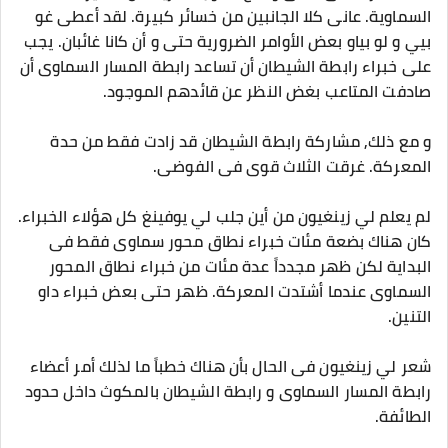
السماوية. عانى كلا الجانبين من خسائر كبيرة. لقد أعطى غو
بيي و لو بياو بعض الأوامر الضرورية حتى و أن كانا غائبان. يجب
على خبراء رابطة الشيطان أن تساعد رابطة المسار السماوى أن
صادفت المتاعب بغض النظر عن قائدهم الموجود.
و مع ذلك, مشاركة رابطة الشيطان قد زادت فقط من حدة
المعركة. غرقت الثلاث قوى فى الفوضى.
لم يعلم لي زينغيون من أين جلب لي يوفينغ كل هؤلاء الخبراء.
كان هناك بضعة مئات خبراء نطاق محور سماوى فقط فى
البداية لكن ظهر مجدداً عدة مئات من خبراء نطاق المحور
السماوى عندما أشتدت المعركة. ظهر حتى بعض خبراء داو
التنين.
شعر لي زينغيون فى الحال بأن هناك خطباً ما لذلك أمر أعضاء
رابطة المسار السماوى و رابطة الشيطان بالمكوث داخل حدود
الطائفة.