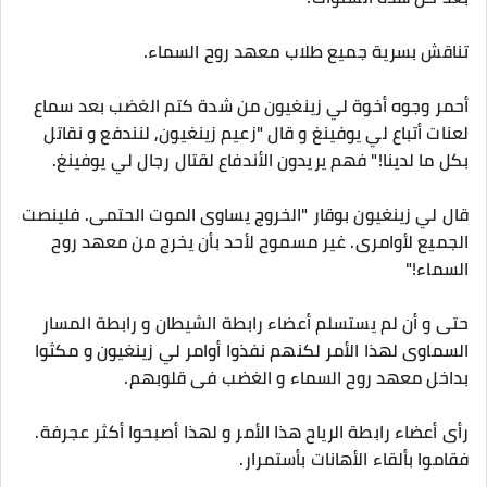
تناقش بسرية جميع طلاب معهد روح السماء.
أحمر وجوه أخوة لي زينغيون من شدة كتم الغضب بعد سماع
لعنات أتباع لي يوفينغ و قال "زعيم زينغيون, لنندفع و نقاتل
بكل ما لدينا!" فهم يريدون الأندفاع لقتال رجال لي يوفينغ.
قال لي زينغيون بوقار "الخروج يساوى الموت الحتمى. فلينصت
الجميع لأوامرى. غير مسموح لأحد بأن يخرج من معهد روح
السماء!"
حتى و أن لم يستسلم أعضاء رابطة الشيطان و رابطة المسار
السماوى لهذا الأمر لكنهم نفذوا أوامر لي زينغيون و مكثوا
بداخل معهد روح السماء و الغضب فى قلوبهم.
رأى أعضاء رابطة الرياح هذا الأمر و لهذا أصبحوا أكثر عجرفة.
فقاموا بألقاء الأهانات بأستمرار.