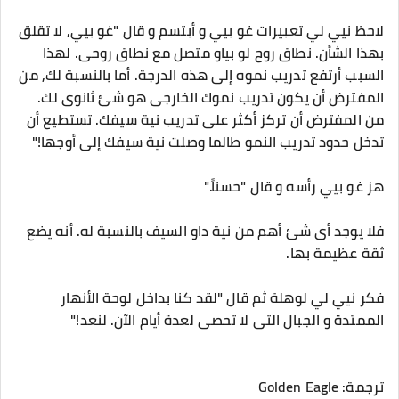
لاحظ نيي لي تعبيرات غو بيي و أبتسم و قال "غو بيي, لا تقلق
بهذا الشأن. نطاق روح لو بياو متصل مع نطاق روحى. لهذا
السبب أرتفع تدريب نموه إلى هذه الدرجة. أما بالنسبة لك, من
المفترض أن يكون تدريب نموك الخارجى هو شئ ثانوى لك.
من المفترض أن تركز أكثر على تدريب نية سيفك. تستطيع أن
تدخل حدود تدريب النمو طالما وصلت نية سيفك إلى أوجها!"
هز غو بيي رأسه و قال "حسناً."
فلا يوجد أى شئ أهم من نية داو السيف بالنسبة له. أنه يضع
ثقة عظيمة بها.
فكر نيي لي لوهلة ثم قال "لقد كنا بداخل لوحة الأنهار
الممتدة و الجبال التى لا تحصى لعدة أيام الآن. لنعد!"
ترجمة: Golden Eagle