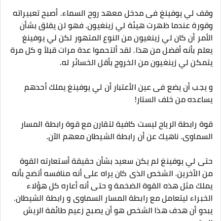
وقف لي يوفينغ فى مدخل معهد روح السماء. أصبح تعبيراته
وقورة عندما ظهرت هيئة لي زينغيون. فهو لن يقلق بشأن
الأمر أن كان لي زينغيون من النوع المتهور لكن لي يوفينغ
يعلم بأنه أفضل من هذا. لقد ألتحموا عدة مرات قبلاً و كل مرة
يتمكن لي زينغيون من الخروج بأقل الخسائر له.
و يجب أن يضع فى عين الأعتبار أن لي يوفينغ يملك أحدهم
يساعده من خلف الستار!
قوة رابطة الرياح ليست كافية لتقارن مع قوة رابطة المسار
السماوى. ناهيك عن أن رابطة الشيطان معهم الآن.
حتى لي يوفينغ لم يكن سعيد بشأن حقيقة أستعارته القوة
من الأخرين. الشخص الذى كان يراه على أنه منافسه أتضح بأنه
يملك مثل هذه القوة الضخمة و حتى أنه أعاره كل هؤلاء
الخبراء ليتعامل مع رابطة المسار السماوى و رابطة الشيطان.
يبدو أن هدف هذا الشخص هو أن يصبح زعيم طائفة الريش