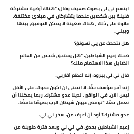
ابتسم ني لي بصوت ضعيف وقال: "هناك أرضية مشتركة
قليلة بين شخصين عندما يتشاركان في مبادئ مختلفة.
علاوة على ذلك ، هناك ضغينة لا يمكن التوفيق بينها
وبيني.
هل تتحدث عن يي تسونغ؟
ضحك زعيم الشياطين. "هل يستحق شخص من العالم
الضئيل هذا الاهتمام منك؟
قال ني لي ببرود: إنه أعظم أقاربي.
إنه أمر مؤسف حقًا. لا اتمنى ان اكون عدوك. على الأقل
ليس الآن. في الواقع ، لدينا عدو مشترك. ربما يمكننا أن
نعمل معًا. "تومض عيون شيطان الرب بصيصًا غامضًا.
عدو مشترك؟ أود أن أعرف من. سخر ني لي.
زعيم الشياطين يحدق في ني لي وبعد فترة طويلة من