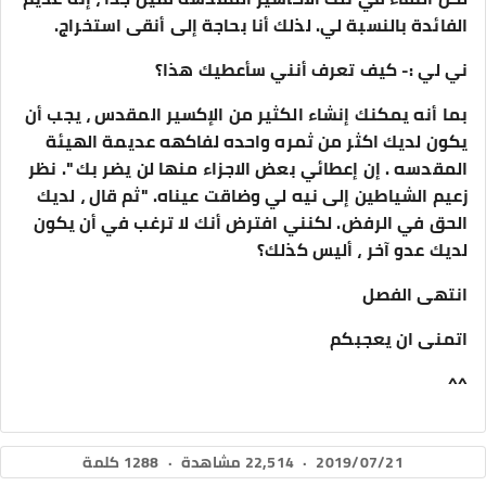
الفائدة بالنسبة لي. لذلك أنا بحاجة إلى أنقى استخراج.
ني لي :- كيف تعرف أنني سأعطيك هذا؟
بما أنه يمكنك إنشاء الكثير من الإكسير المقدس ، يجب أن
يكون لديك اكثر من ثمره واحده لفاكهه عديمة الهيئة
المقدسه . إن إعطائي بعض الاجزاء منها لن يضر بك ". نظر
زعيم الشياطين إلى نيه لي وضاقت عيناه. "ثم قال ، لديك
الحق في الرفض. لكنني افترض أنك لا ترغب في أن يكون
لديك عدو آخر ، أليس كذلك؟
انتهى الفصل
اتمنى ان يعجبكم
^^
2019/07/21
·
22,514 مشاهدة
·
1288 كلمة