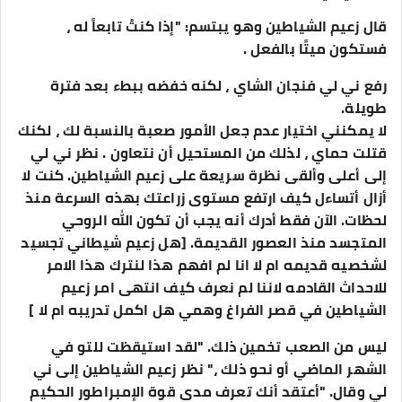
قال زعيم الشياطين وهو يبتسم: "إذا كنتُ تابعاً له ،
فستكون ميتًا بالفعل .
رفع ني لي فنجان الشاي ، لكنه خفضه ببطء بعد فترة
طويلة.
لا يمكنني اختيار عدم جعل الأمور صعبة بالنسبة لك ، لكنك
قتلت حماي ، لذلك من المستحيل أن نتعاون . نظر ني لي
إلى أعلى وألقى نظرة سريعة على زعيم الشياطين. كنت لا
أزال أتساءل كيف ارتفع مستوى زراعتك بهذه السرعة منذ
لحظات. الآن فقط أدرك أنه يجب أن تكون الله الروحي
المتجسد منذ العصور القديمة. [هل زعيم شيطاني تجسيد
لشخصيه قديمه ام لا انا لم افهم هذا لنترك هذا الامر
للاحداث القادمه لاننا لم نعرف كيف انتهى امر زعيم
الشياطين في قصر الفراغ وهمي هل اكمل تدريبه ام لا ]
ليس من الصعب تخمين ذلك. "لقد استيقظت للتو في
الشهر الماضي أو نحو ذلك ،" نظر زعيم الشياطين إلى ني
لي وقال. "أعتقد أنك تعرف مدى قوة الإمبراطور الحكيم