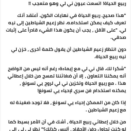
ربيع الحياة! اتسعت عيون ني لي وهو متعجب !!
"هذا صحيح. ربيع الحياة في نهايات الكون. أعتقد أنك
تعرف كيف يمكن استخدامه. نظر زعيم الشياطين إلى نيه
لي. "على الأقل ، يجب أن يكون هذا الشيء قادراً على إثبات
صدقي.
دون انتظار زعيم الشياطين أن يقول كلمة أخرى ، خزن لي
نيه ربيع الحياة.
"شكرا لك. قال ني لي مع إيماءة: رغم أنه ليس من الواضح
أنه يمكننا التعاون ، إلا أن ضغائننا تمسح من خلال إعطائي
هذا . مع ربيع الحياة وتخزين ني لي لروح يي تسونغ ،
يمكنه استخدام فن سري لإحياء يي تسونغ!
إذا كان من الممكن إحياء يي تسونغ ، فلا توجد ضغينة له
مع زعيم الشياطين .
من خلال إعطائي ربيع الحياة ، أشك في أن الأمر بسيط كما
لو كنت تحاول دفن الأحقاد ، أليس كذلك؟" نظر لي لي إلى