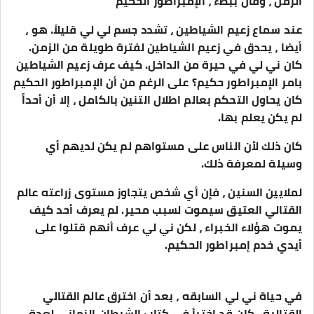
الزمن ، وقال ببطء ، الإمبراطور الحكيم
عند سماع زعيم الشياطين ، تشدد جسم لي لي قليلاً. هو ،
أيضا ، يحدق في زعيم الشياطين لفترة طويلة من الزمن.
كان ني لي في حيرة من الداخل. كيف عرف زعيم الشياطين
بامر الإمبراطور حكيم؟ على الرغم من أن الإمبراطور الحكيم
كان يحاول التحكم بعالم اطلال التنين بالكامل ، إلا أن أحداً
لم يكن يعلم بها.
كان ذلك لأن الناس على مستواهم لم يكن لديهم أي
وسيلة لمعرفة ذلك.
لملايين السنين ، فإن أي شخص يتجاوز مستوى زراعته عالم
القتالي العتيق سيموت لسبب محير. لم يعرف أحد كيف
يموت هؤلاء الخبراء ، لكن ني لي عرف أنهم قتلوا على
أيدي خدم إمبراطور الحكيم.
في حياة ني لي السابقه ، بعد أن اخترق عالم القتالي
القتالية ، كان قد اختبأ في كتاب الشيطان الزماني لعدة