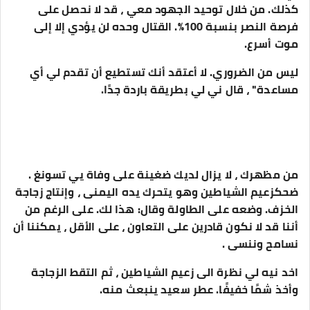
كذلك. من خلال توحيد الجهود معي ، قد لا نحصل على
فرصة النصر بنسبة 100%. القتال وحده لن يؤدي إلا إلى
موت أسرع.
ليس من الضروري. لا أعتقد أنك تستطيع أن تقدم لي أي
مساعدة" ، قال ني لي بطريقة باردة جدًا.
من مظهرك ، لا يزال لديك ضغينة على وفاة يي تسونغ .
ضحكزعيم الشياطين وهو يتحرك يده اليمنى ، وإنتاج زجاجة
الخزف. وضعه على الطاولة وقال: هذا لك. على الرغم من
أننا قد لا نكون قادرين على التعاون ، على الأقل ، يمكننا أن
نسامح وننسى .
اخد نيه لي نظرة الى زعيم الشياطين ، ثم التقط الزجاجة
وأخذ شمًا خفيفًا. عطر سعيد ينبعث منه.