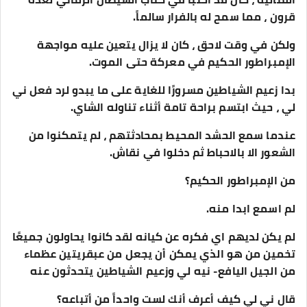
قرون ، مما سمح له بالفرار سالماً.
ولكن في وقت لاحق ، كان لا يزال يتعين عليه مواجهة
الإمبراطور الحكيم في معركة حتى الموت.
بدا زعيم الشياطين مسرورًا للغاية على ما يبدو لرد فعل ني
لي ، حيث ابتسم براحة تامة أثناء تناوله الشاي.
عندما سمع الحشد المحيط بمحادثتهم ، لم يتمكنوا من
الشعور الا بالاحباط ثم دخلوا في نقاش.
من الإمبراطور الحكيم؟
لم اسمع ابدا منه.
لم يكن لديهم اي فكره عن كيانه لقد كانوا يحاولون جميعًا
تخمين من هو الذي يمكن أن يجعل من عبقريتين عظماء
من الجيل اليافع- نيه لي وزعيم الشياطين يتحدثون عنه
قال ني لي كيف أعرف أنك لست واحداً من أتباعه؟