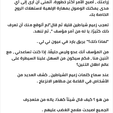
زراعتك ، أصبح الأمر أكثر خطورة. أتمنى أن أرى إلى أي
مدى يمكنك الوصول بمهارة الإلهية لاستهلاك الروح
الخاصة بك.
تعجب زعيم شياطين قليلا ثم قال"لم أتوقع منك أن تعرف
ذلك كثيرًا. يا له من أمر مؤسف "، ثم تنهد.
"لماذا ذلك؟" بريق بارد في عيون ني لي .
من المؤسف أنك عدو وليس حليفًا. إذا كنت تساعدني ، مع
اثنين منا ، فكم سيكون من السهل علينا السيطرة على
عالم اطلال التنين؟
عند سماع كلمات زعيم الشياطين ، كشف العديد من
الأشخاص في القاعة عن مظاهر الانزعاج .
من هو ؟ كيف قال شيئاً كهذا. ياله من متعجرف
الجميع اصبحت ملامح الغضب عليهم .