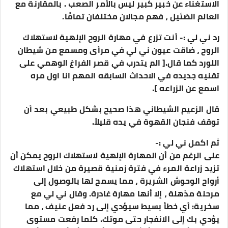
الاستغناء عن خبير كبير ليس بالأمر الصعب . بالمقارنة مع
العالم الضئيل ، فهم مجالان مختلفان تمامًا.
رد ني لي :- أنت تزرع في مهارة الروح الإلهية لاستهلاك
الروح ، ضاقت عيون ني لي في مرأى ومسمع من شيطان
اللورد كما قال.[ الم يتدرب في قصر الفراغ الوهمي على
تقنيه جديده في الاحداث السابقه المهم انا اول مره
اسمع عن الزراعه ].
قال الزعيم الشيطاني هذا صحيح بشكل طبيعي بعد أن
توقف فنجان القهوة في يده قليلاً.
ثم اكمل ني لي :-
على الرغم من أن المهارة الإلهية لاستهلاك الروح يمكن أن
تزيد زراعة المرء في فترة زمنية قصيرة من خلال استهلاك
أرواح الوحوش الشريرة ، مما يسمح لها بالوصول إلى
مرحلة مذهلة ، إلا أنها مهارة غادرة. وقال ني لي مع
سخرية: أي خطأ بسيط سيؤدي إلى رد فعل عنيف ، مما
يؤدي بك إلى الانفجار حتى موتك. كلما رفعت مستوى