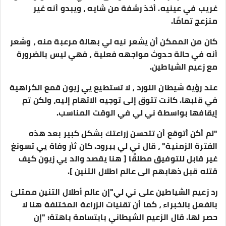
غريب في عينيه. أخذ رشفة من شايه ، ويبدو أنه غير
منزعج تمامًا.
كان من الممكن أن يشعر نيه لي بهالة مرعبة منه ، وشعر
أنه في حالة حدوث مواجهه فعلية ، فهي ليس بالضرورة
مع زعيم الشياطين.
عند رؤية شيطان اللورد ، لا تستطيع يي زيون قمع الكراهية
في قلبها. كانت تتوق إلى توجيه الاتهام إليه، ولكن تم
إيقافها بواسطة ني لي في الوقت المناسب.
"لم أكن أتوقع أن تتحسن زراعتك بشكل كبير بعد هذه
الفترة الزمنية" ، قال ني لي ببرود. كان ثأر وفاة يي تسونغ
غير قابل للتوفيق مطلقًا [ هنا يقصد والد يي زيون كيف
قتله قبل ذهابهم الى عالم اطلال التنين ].
رد زعيم الشياطين على ني لي"إن عالم أطلال التنين ممتلئ
بالفعل بالخبراء ، كما أن تقنيات الزراعة المختلفة هنا لا
حصر لها. قال الزعيم الشيطاني بابتسامة باهتة: "إن