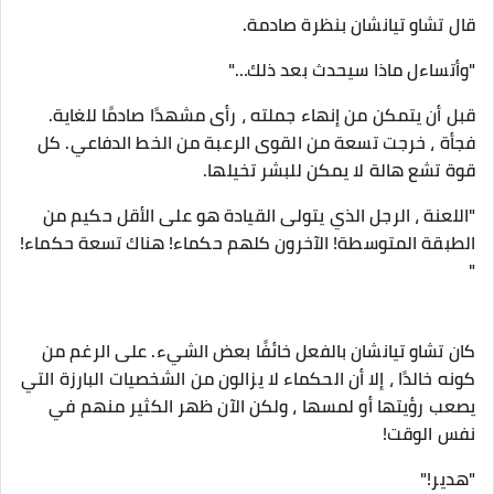
قال تشاو تيانشان بنظرة صادمة.
"وأتساءل ماذا سيحدث بعد ذلك…"
قبل أن يتمكن من إنهاء جملته ، رأى مشهدًا صادمًا للغاية.
فجأة ، خرجت تسعة من القوى الرعبة من الخط الدفاعي. كل
قوة تشع هالة لا يمكن للبشر تخيلها.
"اللعنة ، الرجل الذي يتولى القيادة هو على الأقل حكيم من
الطبقة المتوسطة! الآخرون كلهم ​​حكماء! هناك تسعة حكماء!
"
كان تشاو تيانشان بالفعل خائفًا بعض الشيء. على الرغم من
كونه خالدًا ، إلا أن الحكماء لا يزالون من الشخصيات البارزة التي
يصعب رؤيتها أو لمسها ، ولكن الآن ظهر الكثير منهم في
نفس الوقت!
"هدير!"