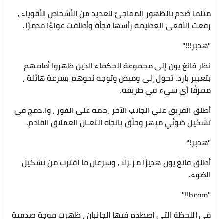
مثلما صُدم بالظهور المفاجئ للعديد من الأشخاص الأقوياء ،
رفعت الأفعى العظيمة رأسها فجأة وأطلقت عواءًا مدمرًا.
"هدير!!!"
نظر فانغ يون إلى مجموعة الحكماء الذين ظهروا أمامهم
بتعبير بارد. تحول إلى وميض وتوجه نحوهم بسرعة هائلة ،
ممزقًا أي شيء في طريقه.
أطلق الفريق على الجانب الآخر زخمه على الفور ، واندمج في
تشكيل ضوئي مبهر وحلّق باتجاه الثعبان العملاق القادم.
"هدير!"
أطلق فانغ يون هديرًا مزلزلا ، وسرعان ما اقترب من تشكيل
الضوء.
"boom!!"
في اللحظة التي اصطدم فيها الجانبان ، ظهرت موجة صدمية