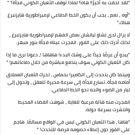
"لقد لحقت به أخيرًا! هاه؟ لماذا توقف الثعبان الكوني فجأة؟ "
"أوه ، نعم ، يجب أن يكون الخط الدفاعي لإمبراطورية هايزنبرغ
هناك."
لا يزال لدى تشاو تيانشان بعض الفهم لإمبراطورية هايزنبرغ ،
لذلك أدرك ذلك على الفور. انفجرت عيناه فجأة بنور مبهر.
"يبدو أن عرضًا جيدًا على وشك البدء! هاهاها !، دعونا نرى ما إذا
كان الثعبان الكوني سوف يندفع مباشرة من خلال دفاعاتهم! "
وبينما كان يتحدث إلى الكاميرا بحماس ، تحرك الثعبان العملاق
أمامه فجأة. تسارع فجأة إلى سرعة محيرة للعقل ، وتحول إلى
تيار من الضوء واتجه نحو الخط الدفاعي.
انفجرت منه هالة مرعبة للغاية ، شوهت الفضاء المحيط
وانتشرت بسرعة حوله.
"هاها ، هذا الثعبان الكوني ليس في الواقع مسالمًا. هاجم
على الفور دون إعطاء خصومه فرصة للتحدث! "