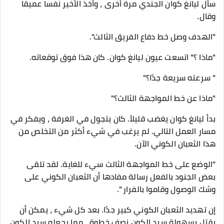
سأل ليانغ كوان الجندي مرة أخرى ، وأخذ الأخير نفسا عميقا
وقال.
"الهدف وصل خط دفاع الفريق الثالث".
"ماذا ؟" اتسعت عيون ليانغ كوان. كان هذا فوق توقعاته.
" سرعته سريعة جدًا؟"
"ماذا عن خط المواجهة الثالث؟"
بدأ ليانغ كوان يغضب قليلاً. كان يتجول في الغرفة ، ويفكر في
مسار العمل التالي. لم يرغب في شيء أكثر من التخلص من
هذا الثعبان الكوني الآن.
"الوضع على خط المواجهة الثالث سيء للغاية. لقد تلقى
بعض الجنود بالفعل رسالة مفادها أن الثعبان الكوني على
وشك الوصول وقاموا بالفرار ".
إن تهديد الثعبان الكوني كبير جدًا. بعد كل شيء ، يمكن أن
يقتل بسهولة سيد الكون نصف خطوة ، مما يجعله سيد الكون