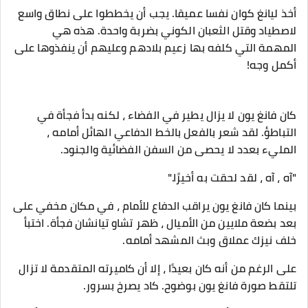
أخذ ليانغ كوان نفسا عميقا. يجب أن يخططوا على نطاق واسع
لاصطياد وقتل الثعبان الكوني بضربة واحدة. هذه هي
المهمة التي كلفه بها زعيم بلادهم وعليهم أن ينفذوها على
أكمل وجه!
كان فانغ يون لا يزال يطير في الفضاء ، لكنه بدأ فجأة في
التباطؤ. لقد شعر بالفعل بالخط الدفاعي الهائل أمامه ،
المليء بعدد لا يحصى من السفن الفضائية والجنود.
"آه ، آه ، لقد لحقت به أخيرًا."
بينما كان فانغ يون يراقب الدفاع للأمام ، في مكان مخفي على
بعد بضعة ملايين من الأميال ، ظهر تشاو تيانشان فجأة. اختبأ
خلف نيزك عملاق وبث المشهد أمامه.
على الرغم من أنه كان بعيدًا ، إلا أن كاميرته المتقدمة لا تزال
تلتقط صورة فانغ يون بوضوح. كاد يصرخ بسرور.