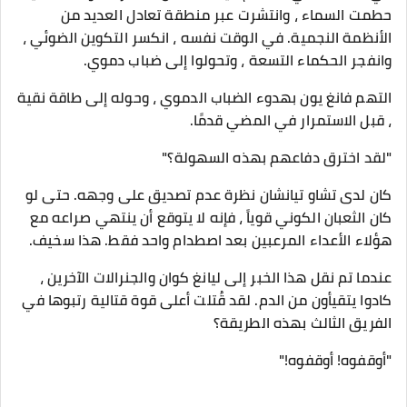
حطمت السماء ، وانتشرت عبر منطقة تعادل العديد من
الأنظمة النجمية. في الوقت نفسه ، انكسر التكوين الضوئي ،
وانفجر الحكماء التسعة ، وتحولوا إلى ضباب دموي.
التهم فانغ يون بهدوء الضباب الدموي ، وحوله إلى طاقة نقية
، قبل الاستمرار في المضي قدمًا.
"لقد اخترق دفاعهم بهذه السهولة؟"
كان لدى تشاو تيانشان نظرة عدم تصديق على وجهه. حتى لو
كان الثعبان الكوني قوياً ، فإنه لا يتوقع أن ينتهي صراعه مع
هؤلاء الأعداء المرعبين بعد اصطدام واحد فقط. هذا سخيف.
عندما تم نقل هذا الخبر إلى ليانغ كوان والجنرالات الآخرين ،
كادوا يتقيأون من الدم. لقد قُتلت أعلى قوة قتالية رتبوها في
الفريق الثالث بهذه الطريقة؟
"أوقفوه! أوقفوه!"