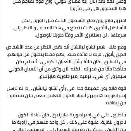
وحش نجم بعد الآن. إنه عملاق كوني! وأي قوة تهاجم مثل
هذا المخلوق هي في مأزق!
اخترق فانغ يون دفاع الأسطول الثالث مثل الورق ، لكن
الأساطيل الأخرى كانت تندفع في هذا الاتجاه ، وبالنظر إلى
سرعتها ، لن يستغرق الأمر وقتًا طويلاً للوصول.
ومع ذلك ، شعر تشاو تيانشان أنه بغض النظر عن عدد الأشخاص
الذين يأتون ، فإنه لا فائدة منه. إنهم فقط يتخلون عن حياتهم.
في السابق ، كان قلقًا بشأن الثعبان الكوني ، لأنه لم يكن
متأكدًا حقًا من قدراته ، لكنه الآن واثق من أن الثعبان الكوني
سيمزق أي شيء ترميه إمبراطورية هايزنبرغ.
قوة فانغ يون عظيمة جدا. في رأي تشاو تيانشان ، إذا لم ترسل
إمبراطورية هايزنبرغ أسياد الكون للتعامل معه ، فلن يتمكنوا
من إيقافه.
بالطبع ، حتى في إمبراطورية هايزنبرغ ، فإن سادة الكون
نادرون للغاية. علاوة على ذلك ، كل واحد منهم في زاوية ما
من الكون ، يبحث عن طريقة للوصول إلى المستوى التالي.