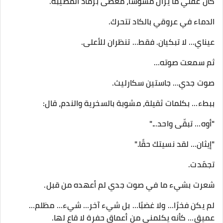
كان عقلي ما يزال مشوشًا، مغطّى برماد المصيبة.
الدماء في عروقي بالكاد تتحرك.
عيناي… لا تبكيان. فقط… تنظران للأعلى.
ثم سمعت صوته…
صوت جدي… جاستين سكارليث.
ببطء… بكلمات ثقيلة، مشوبة بالسخرية والندم، قال:
"أوه… تبقّى واحد..."
"إيثان… لقد نسيتك حقًا."
تجمّدت.
شعرت بشيء ما في صوت جدي لم أعهده من قبل.
لم يكن فخرًا… ولا غضبًا… بل شيء آخر… شيء… مظلم…
عميق… كأنه يكلمني من أعماق حفرة لا قاع لها.