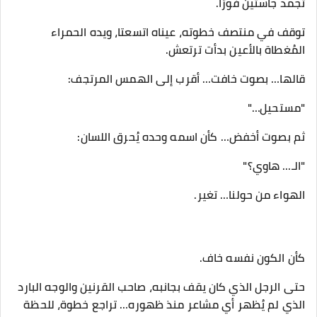
تجمّد جاستين فورًا.
توقف في منتصف خطوته، عيناه اتسعتا، ويده الحمراء
المُغطاة بالأعين بدأت ترتعش.
قالها… بصوت خافت… أقرب إلى الهمس المرتجف:
"مستحيل…"
ثم بصوت أخفض… كأن اسمه وحده يُحرق اللسان:
"الـ... هاوي؟"
الهواء من حولنا… تغير.
كأن الكون نفسه خاف.
حتى الرجل الذي كان يقف بجانبه، صاحب القرنين والوجه البارد
الذي لم يُظهر أي مشاعر منذ ظهوره… تراجع خطوة، للحظة