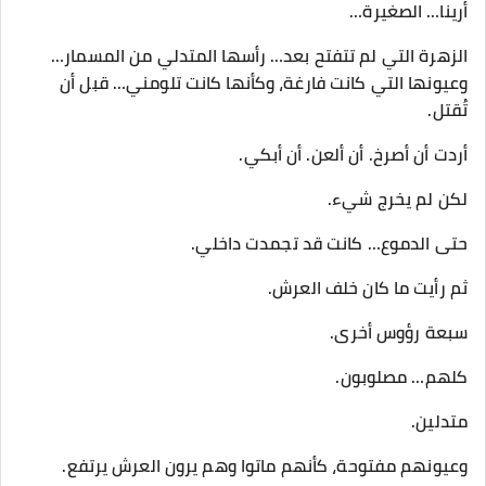
أرينا… الصغيرة…
الزهرة التي لم تتفتح بعد… رأسها المتدلي من المسمار…
وعيونها التي كانت فارغة، وكأنها كانت تلومني… قبل أن
تُقتل.
أردت أن أصرخ. أن ألعن. أن أبكي.
لكن لم يخرج شيء.
حتى الدموع… كانت قد تجمدت داخلي.
ثم رأيت ما كان خلف العرش.
سبعة رؤوس أخرى.
كلهم… مصلوبون.
متدلين.
وعيونهم مفتوحة، كأنهم ماتوا وهم يرون العرش يرتفع.