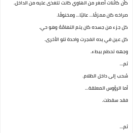
كأن كائنات أصغر من الهاوي كانت تتغذى عليه من الداخل.
صراخه كان ممزقًا… عاليًا… ومخنوقًا.
كل جزء من جسده كان يتم التهامُهُ وهو حي.
كل عين في يده انفجرت واحدة تلو الأخرى.
وجهه تحطم ببطء.
ثم…
سُحب إلى داخل الظلام.
أما الرؤوس المعلقة…
فقد سقطت.
ثم…