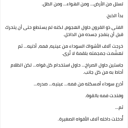
تسلل من الأرض… ومن الهواء… ومن الظل.
بدأ الذبح.
الفتى ذو القرون حاول الهجوم، لكنه لم يستطع حتى أن يتحرك
قبل أن ينفجر جسده من الداخل.
خرجت آلاف الأشواك السوداء من عينيه، فمه، أذنيه… ثم
تهشّمت جمجمته بلقمة لا تُرى.
جاستين حاول الصراخ… حاول استخدام كل قواه… لكن الظلام
أحاط به من كل جانب.
أذرع سوداء أمسكته من فمه… عينيه… صدره…
وفتحت فمه بالقوة.
ثم…
أُدخلت داخله آلاف الأفواه الصغيرة.