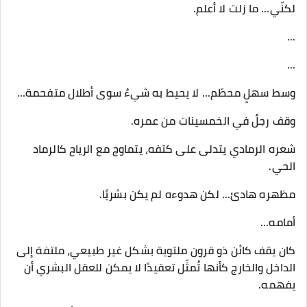
لكنّي… ما زلت لا أعلم.
...
...
وسط سهلٍ محطّم… لا يحيط به شيءٌ سوى أطلال متفحمة…
وقف رجلٌ في الخمسينات من عمره.
شعره الرمادي يتدلى على كتفه، يتماوج مع الرياح كالرماد
الحي.
مظهره هادئ… لكن هدوءه لم يكن بشريًا.
أمامه…
كان يقف كائن ذو قرون ملتوية بشكل غير طبيعي، ملتفة إلى
الداخل والخارج كأنها تُمثّل تعقيدًا لا يمكن للعقل البشري أن
يفهمه.