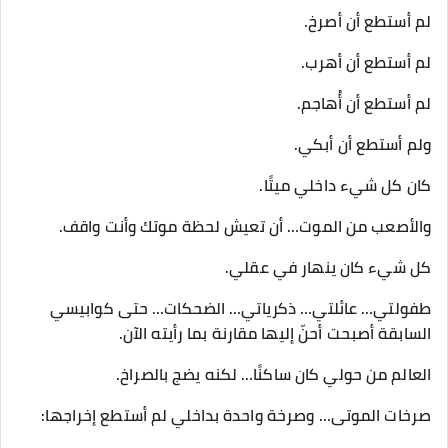
لم أستطع أن أصرخ.
لم أستطع أن أهرب.
لم أستطع أن أُهاجم.
ولم أستطع أن أبكي.
كان كل شيء داخلي ميتًا.
والأصعب من الموت… أن تعيش لحظة موتك وأنت واقف.
كل شيء كان ينهار في عقلي.
طفولتي… عائلتي… ذكرياتي… الضحكات… حتى كوابيسي
السابقة أصبحت أحنّ إليها مقارنة بما رأيته الآن.
العالم من حولي كان ساكنًا… لكنه يضج بالصراخ.
صرخات الموتى… وصرخة واحدة بداخلي لم أستطع إخراجها: