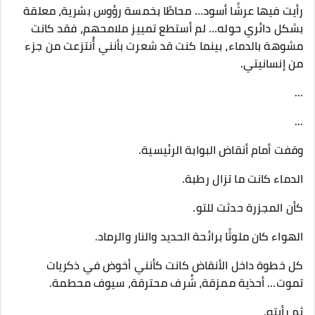
رأيت فيها عرشًا أسود… محاطًا بخمسة رؤوس بشرية، معلقة
بشكل دائري حوله… لم أستطع تمييز ملامحهم، فقد كانت
مشوهة بالدماء، بينما كنت قد شعرت بأنني أُنتزعت من جزء
من إنسانيتي.
...
...
وقفت أمام أنقاض البوابة الرئيسية.
الدماء كانت ما تزال رطبة.
كأن المجزرة حدثت للتو.
الهواء كان ملوثًا برائحة الحديد والنار والرماد.
كل خطوة داخل الأنقاض كانت كأنني أخوض في ذكريات
تموت… أحذية ممزقة، شُرف محترقة، سيوف محطمة.
ثم رأيته.