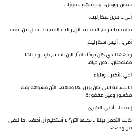
خمس رؤوس… وعرفتهم… فورًا…
أبي… بلاين سكارليث.
ملامحه القوية، المفتتة الآن، والدم المتجمد يسيل من عنقه.
أمي… أليس سكارليث.
وجهها الذي كان دومًا دافئًا، الآن شاحب، بارد، وعيناها
مفتوحتان… دون حياة.
أخي الأكبر… ويليام.
الابتسامة التي كان يزين بها وجهه… الآن مشوهة بفك
مكسور وعين مفقوءة.
إيميليا… أختي الكبرى.
كانت الأجمل بيننا… لكنها الآن؟ لا أستطيع أن أصف… ما تبقى
من وجهها.