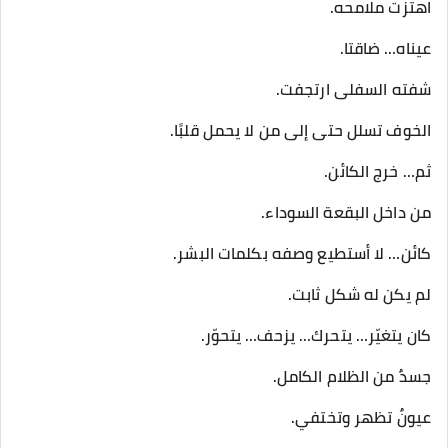
اهتزت ملامحه.
عيناه… ضاقتا.
شفته السفلى ارتجفت.
الخوف تسلل حتى إلى من لا يحمل قلبًا.
ثم… خرج الكائن.
من داخل البقعة السوداء.
كائن… لا أستطيع وصفه بكلمات البشر.
لم يكن له شكل ثابت.
كان يتغيّر… يتحرك… يزحف… يتحوّر.
جسدٌ من الظلام الكامل.
عيونٌ تظهر وتختفي.