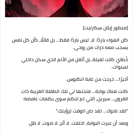
[منظور إيثان سكارليث]
كان الهواء باردًا. لا، ليس باردًا فقط… بل قاتلًا، كأن كل نفس
يسحب معه ذرات من روحي.
خُطاي كانت ثقيلة، بل أثقل من الألم الذي سكن داخلي
لسنوات.
أخيرًا… خرجت من غابة الكابوس.
كانت هناك بوابة… فتحتها لي تلك الطفلة الغريبة ذات
القرون… سيرين، التي لم تتكلم سوى بكلمات غامضة:
"لقد نادوك… لقد حان الوقت لرؤيتك."
وبعد أن عبرت البوابة، اختفت. لا أثر، لا صوت، لا ظل.