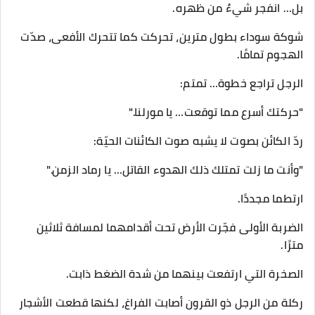
بل… انفجر شيءٌ من ظهره.
شوكة سوداء بطول مترين، تحركت كما تتحرك الأفعى، صدّت
الهجوم تمامًا.
الرجل تراجع خطوة… تمتم:
"حركتك أسرع مما توقعت… يا مورلنا."
ردّ الكائن بصوت لا يشبه صوت الكائنات الحيّة:
"وأنت ما زلت تمتلك ذلك الهدوء القاتل… يا رماد الزمن."
ارتطما مجددًا.
الضربة الأولى فجّرت الأرض تحت أقدامهما لمسافة ثلاثين
مترًا.
الصخرة التي ارتفعت بينهما من شدة الضغط ذابت.
ركلة من الرجل ذو القرون أصابت الفراغ، لكنها قطعت الأشجار