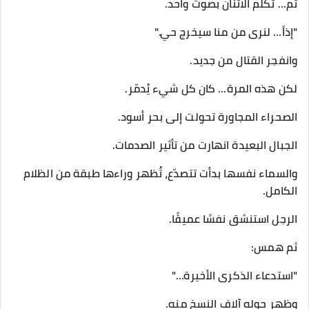
ثم… تكلّم الاثنان بصوت واحد.
"إذاً… لنرى من منا سيخرج حي."
وانفجر القتال من جديد.
لكن هذه المرة… كان كل شيء يُدمّر.
الصحراء المجاورة تحولت إلى بحر أسود.
الجبال البعيدة انهارت من تأثير الصدمات.
والسماء نفسها بدأت تتصدّع، تُظهر وراءها طبقة من الظلام
الكامل.
الرجل استنشق نفسًا عميقًا.
ثم همس:
"استدعاء الذكرى الأخيرة…"
وظهر حوله آلاف النسخ منه.