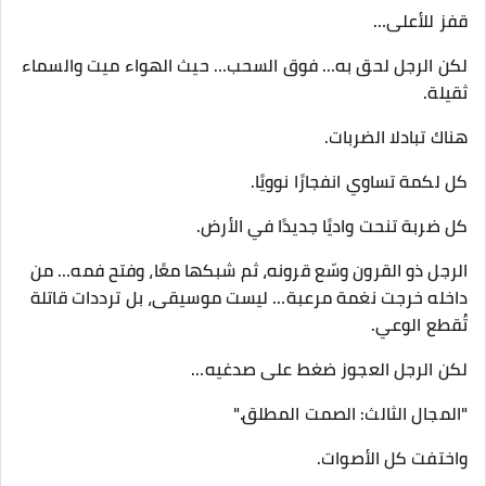
قفز للأعلى…
لكن الرجل لحق به… فوق السحب… حيث الهواء ميت والسماء
ثقيلة.
هناك تبادلا الضربات.
كل لكمة تساوي انفجارًا نوويًا.
كل ضربة تنحت واديًا جديدًا في الأرض.
الرجل ذو القرون وسّع قرونه، ثم شبكها معًا، وفتح فمه… من
داخله خرجت نغمة مرعبة… ليست موسيقى، بل ترددات قاتلة
تُقطع الوعي.
لكن الرجل العجوز ضغط على صدغيه…
"المجال الثالث: الصمت المطلق."
واختفت كل الأصوات.