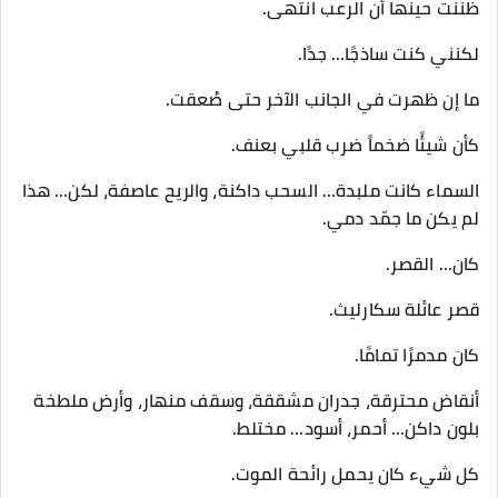
ظننت حينها أن الرعب انتهى.
لكنني كنت ساذجًا… جدًا.
ما إن ظهرت في الجانب الآخر حتى صُعقت.
كأن شيئًا ضخماً ضرب قلبي بعنف.
السماء كانت ملبدة… السحب داكنة، والريح عاصفة، لكن… هذا
لم يكن ما جمّد دمي.
كان… القصر.
قصر عائلة سكارليث.
كان مدمرًا تمامًا.
أنقاض محترقة، جدران مشققة، وسقف منهار، وأرض ملطخة
بلون داكن… أحمر، أسود… مختلط.
كل شيء كان يحمل رائحة الموت.