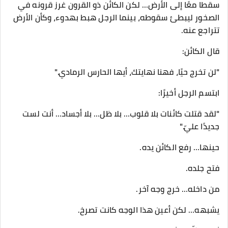
سقطا معًا إلى الأرض… لكن الكائن ذو القرون غرز قرونه في
الصخور ليبطئ سقوطه، بينما الرجل هبط بهدوء، وكأن الأرض
تتراجع عنه.
قال الكائن:
"لن تخرج حيًا، فهنا نهايتك، أيها الحارس الرمادي."
ابتسم الرجل أخيرًا:
"لقد قتلت كائنات بلا قلوب… بلا ظل… بلا أجساد… أنت لست
جديدًا عليّ."
حينها… رفع الكائن يده.
فتح جلده.
من داخله… خرج وجه آخر.
يشبهه… لكن أعين هذا الوجه كانت تصرخ.