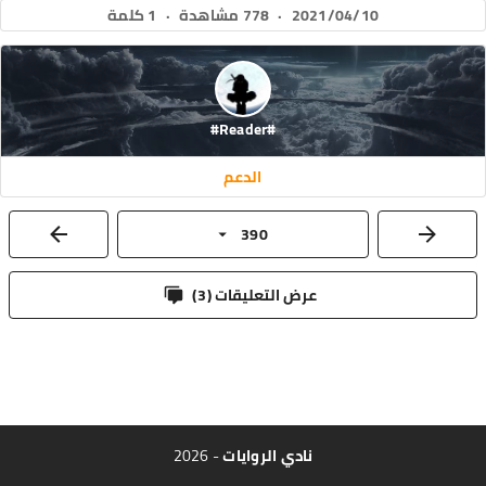
2021/04/10
·
778 مشاهدة
·
1 كلمة
#Reader#
الدعم
390
عرض التعليقات (
3
)
نادي الروايات
- 2026