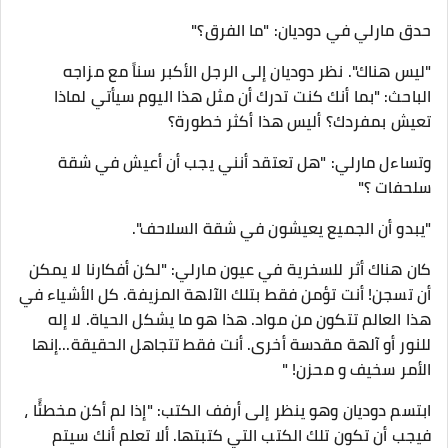
حدق مارلي في دوديان: "ما الفرق؟"
"ليس هناك". نظر دوديان إلى الرجل الأكبر سناً مع مزاجه
الباحث: "بما أنك كنت تدرك أن مثل هذا اليوم سيأتي لماذا
تعيش بمفردك؟ أليس هذا أكثر خطورة؟
وتساءل مارلي: "هل تعتقد أنني يجب أن أعيش في شقة
سلحفات ؟"
"يبدو أن الجميع يعيشون في شقة السلاحف".
كان هناك أثر للسخرية في عيون مارلي: "لكن أفكارنا لا يمكن
أن تسجن! أنت تؤمن فقط بتلك الآلهة المزيفة. كل الأشياء في
هذا العالم تتكون من مواد. هذا هو ما يشكل الحياة. لا إله
للنور أو آلهة مقدسة أخرى. أنت فقط تتجاهل الحقيقة...إنها
الأمر سخيف و محزن! "
ابتسم دوديان وهو ينظر إلى أرفف الكتب: "إذا لم أكن مخطئًا ،
فيجب أن تكون تلك الكتب التي كتبتها. ألا تعلم أنك سيتم