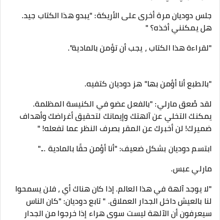
جلس دوديان مرة أخرى على الأريكة: "يبدو هذا الكتاب جيد.
هل يمكنني أخذه؟ "
"لقراءة هذا الكتاب ، يجب أن تؤمن بالمادية".
"بالطبع أنا أؤمن بها" هز دوديان كتفيه.
لقد صُعق مارلي: "بالفعل عضو في الكنيسة المظلمة.
يمكنك التخلي عن آلهتك وإيمانك لتحقيق أغراضك وأهداف
ضميرك! لن أخبرك عن المقر بصرف النظر عما تفعله! "
ابتسم دوديان بشكل ضعيف: "أنا أؤمن حقًا بالمادية ..."
مارلي عبس.
"لا يوجد آلهة في هذا العالم. إذا كان هناك أي ، فلن يسمحوا
لنا بالعيش داخل الجدار العملاق. " تابع دوديان: "كان الناس
سيعرفون أن الآلهة ليست سوى هراء إذا خرجوا من الجدار