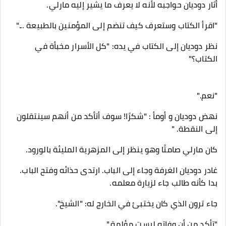
أثار دوديان حواجبه لأنه لا يعرف ما يشير إليه مارلي.
"اقرأ الكتاب وستعرف كيف تنضم إلى المؤمنين بالطبيعة ..."
نظر دوديان إلى الكتاب في يده: "كل الأسرار مخبأة في
الكتاب؟"
"نعم."
نهض دوديان و أومأ : "شكرًا! سوف أتأكد من أنهم سينتقلون
إلى النقطة. "
كان مارلي صامتًا وهو ينظر إلى المزهرية المليئة بالورود.
غادر دوديان الغرفة وجاء إلى الباب. ارتدى حذائه وفتح الباب.
بدا كأنه طالب جاء لزيارة معلمه.
جاء ترون الذي كان يختبئ في الخارج له: "الشيخ".
"تأكد من أن وفاته ليست مؤلمة."