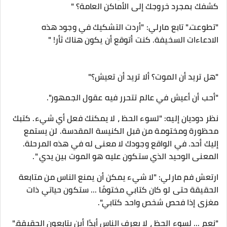
كشفك بمجرد خروجك إلى الأماكن العامة؟ "
"تطوعت." تابع مارلي: "أردت التشكيك في وجود هذه
الادعاءات السخيفة. كنت أتوقع أن يكون هناك ثأر! "
"هل تريد أن الموت؟ ألا تريد أن تعيش؟"
"أحب أن أعيش في عالم تتحرر فيه عقول الجمهور".
نظر دوديان إليه: "لسوء الحظ ، لا يمكنك فعل أي شيء. كتبك
محظورة ومختومة من قبل الكنيسة المقدسة. لن يستمع
إليك أحد. في الواقع وجودك لا معنى له في هذه المرحلة.
المعنى الوحيد الذي ستكون عليه هو الموت بين يدي ".
ارتعش فم مارلي: "لا شيء يمكن أن يمنع الناس من متابعة
الحقيقة حتى لو كان كتابي مختومًا ... ستكون حياتي ذات
مغزى إذا فحص شخص واحد كتابي".
"نعم ... لسوء الحظ ، لا يعرف الناس أبدًا أين يتابعون الحقيقة."