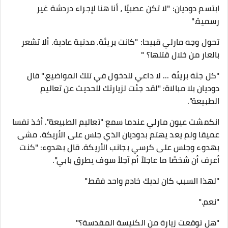
ابتسم دوديان: "لا تكن عصبيًا ، أنا هنا لإجراء دردشة غير
رسمية."
تحول وجه مارلي قبيحا: "كانت بريئة. مدنية عادية. ألا تشعر
بالعار من خلال قتلها؟ "
"كل جثة بريئة ... لا داعي للدخول في تلك المواضيع." قال
دوديان بلا مبالاة: "لقد جئت لزيارتك للحديث عن تعاليم
الطبيعة".
انكمشت عيون مارلي عندما سمع "تعاليم الطبيعة". أخذ نفسا
عميقا ولم يعد يهتم بدوديان الذي جلس على الأريكة. مشى
بهدوء وجلس على كرسي بجانب الأريكة. قال بهدوء: "كنت
أعرف أن شخصًا ما عاجلاً أم آجلاً سوف يطرق بابي".
"لهذا السبب كان لديك خادم واحد فقط."
"نعم."
"هل توقعت زيارة من الكنيسة المقدسة؟"