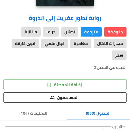
رواية تطور عفريت إلى الذروة
متوقفة
مترجمة
أكشن
دراما
فانتازيا
مهارات القتال
مغامرة
خيال علمي
قوى خارقة
سحر
النبذة في الفصل 0
إضافة للمفضلة
المساهمون
الفصول
(850)
التعليقات
(
104
)
الترتيب