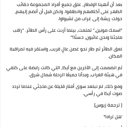
بعد أن أنهينا الإفطار، علق جميع أفراد المجموعة حقائب
الظهر على أكتافهم وانطلقوا. ولكن قبل أن أنضم إليهم،
حولت ريشة إلى غراب من تشيواوا.
“اسمك مونين،” تمتمت، بينما أربت على رأس الطائر. “راقب
ملجئنا ونحن غائبون، حسنًا؟”
نعق الطائر ثم طار نحو غصن عالٍ قريب، واستقر فيه لمراقبة
المكان.
ثم انضممت إلى الآخرين مع آيكا، التي كانت رابضة على كتفي
في هيئة الغراب، وبدأنا جميعًا الرحلة شمال شرق.
ومع ذلك، لم نبتعد سوى أمتار قليلة عن ملجئي عندما تردد
صوت آيكا في رأسي.
[ ترجمة زيوس]
'هل تراه؟'