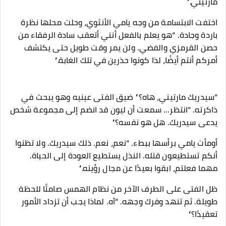
مارتيني.”
اختفت الابتسامة من وجه يامي الأنثوي، وحلت محلها نظرة
باردة وجادة. “هو يعلم بالفعل أنني أتعقب سادة الرفقاء من
حصن القرمزي والفضي. ولن يمر وقت طويل حتى يكتشف
أمركم أنتم أيضًا، لذا كونوا حذرين في تلك الغابة.”
“سيدريك مارتيني، هاه؟” ضيق الفتى عينيه وهو يبحث في
ذاكرته. “انتظر... سمعت أن ليون قد انضم إلى مجموعة شخص
يدعى سيدريك. هل هو نفسه؟”
أومأت يامي برأسها ببطء. “نعم، نعم. ذلك سيدريك. ولا تظنوا
أنكم تستطيعون قتله. النذل يستطيع العودة إلى الحياة.
مهما فعلتم، ابقوا بعيدًا عن مجال رؤيته.”
ظل الفتى على الطرف الآخر من نظام الهمس صامتًا للحظة
طويلة. ثم تنهد وفرك وجهه. “آه. لماذا يجب أن تزداد الأمور
تعقيدًا؟”