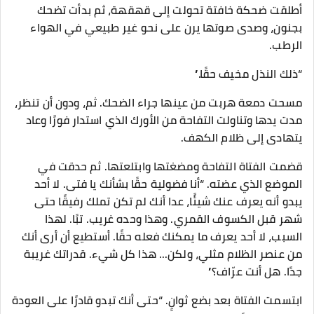
أطلقت ضحكة خافتة تحولت إلى قهقهة، ثم بدأت تضحك
بجنون، وصدى صوتها يرن على نحو غير طبيعي في الهواء
الرطب.
“ذلك النذل مخيف حقًا.”
مسحت دمعة هربت من عينها جراء الضحك. ثم، ودون أن تنظر،
مدت يدها وتناولت التفاحة من الأورك الذي استدار فورًا وعاد
يتهادى إلى ظلام الكهف.
قضمت الفتاة التفاحة ومضغتها وابتلعتها. ثم حدقت في
الموضع الذي عضته. “أنا فضولية حقًا بشأنك يا فتى. لا أحد
يبدو أنه يعرف عنك شيئًا، عدا أنك لم تكن تملك رفيقًا حتى
شهر قبل الكسوف القمري. وهذا وحده غريب. تبًا. لهذا
السبب، لا أحد يعرف ما يمكنك فعله حقًا. أستطيع أن أرى أنك
من عنصر الظلام مثلي، ولكن... هذا كل شيء. قدراتك غريبة
جدًا. هل أنت عرّاف؟”
ابتسمت الفتاة بعد بضع ثوانٍ. “حتى أنك تبدو قادرًا على العودة