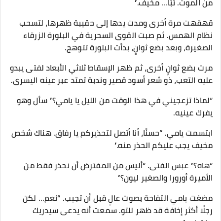
من الموت. تبًا... مخيف.”
قهقهت مرة أخرى ومدت يدها إلى حقيبة ظهرها، لتسحب
نظام الهمس. ثم صبت القوى السحرية في البلورة الزرقاء
الصغيرة، وبعد بضع ثوانٍ، بدأت البلورة تتوهج.
مرت بضع ثوانٍ أخرى، ثم ظهر الإسقاط ثلاثي الأبعاد لفتى يبدو
عليه التعب، ذو شعر أسود قصير وندبة تمتد عبر عينه اليسرى.
“لماذا تزعجيني في هذا الوقت من الليل يا يامي؟” سأل وهو
يفرك عينيه.
ابتسمت يامي. “حسنًا، أنا أتصل لتحذيركم يا رفاق. هناك شخص
مخيف يجب عليكم الحذر منه.”
“هاه؟” عبس الفتى. “أليس من المفترض أن نحذر فقط من
الأميرة أورورا والصغير ليون؟”
مضغت يامي التفاحة بصوت عالٍ قبل أن تجيب. “نعم... لكن
رجلًا أكثر إخافة قد ظهر للتو. سمعت أنه يدعى سيدريك