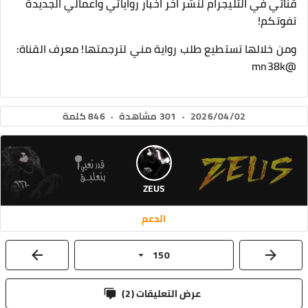
قناتي في التليجرام لنشر اخر اخبار رواياتي واعمالي الجديدة
تفوتكم!
ومن خلالها تستطيع طلب رواية مني لترجمتها! معرف القناة:
@mn38k
2026/04/02
·
301 مشاهدة
·
846 كلمة
ZEUS
الدعم
150
عرض التعليقات (
2
)