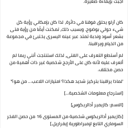
أجبت بإيماءة صغيرة.
كان آرلو يحلق فوقنا في دائرة، لذا كان بإمكاني رؤية كل
شيء حولي بوضوح. وبسبب ذلك، تمكنت أيضًا من رؤية فتى
بشعر أسود وندبة تمتد عبر عينه اليسرى يختبئ في مجموعة
من الخيام ويراقبنا.
لم أستطع التعرف على الفتى، لذلك استنتجت أنني ربما لم
أتعرف عليه لأنه كان على الأرجح شخصية غير ذات أهمية من
حصن مختلف.
'لماذا يراقبنا بتركيز شديد هكذا؟ امتيازات اللاعب... من هو؟'
[استرجاع معلومات الشخصية...]
[الاسم: كازيمير أدالريكوس]
[كازيمير أدالريكوس شخصية من المستوى 16 من حصن الفخر
السوماري التابع لإمبراطورية إيفراريل.]