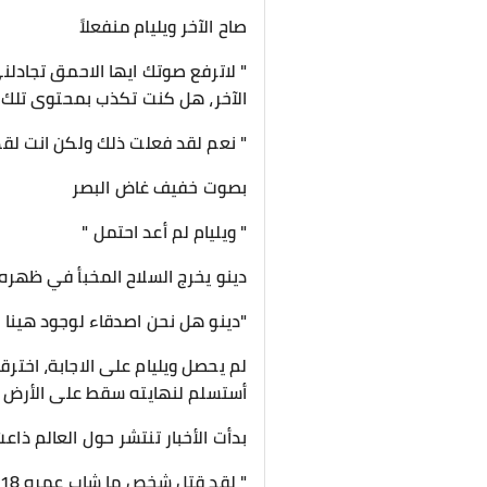
صاح الآخر ويليام منفعلاً
" لاترفع صوتك ايها الاحمق تجادل
الآخر، هل كنت تكذب بمحتوى تلك ال
" نعم لقد فعلت ذلك ولكن انت لق
بصوت خفيف غاض البصر
" ويليام لم أعد احتمل "
دينو يخرج السلاح المخبأ في ظهره
"دينو هل نحن اصدقاء لوجود هينا ؟
لم يحصل ويليام على الاجابة، اخت
أستسلم لنهايته سقط على الأرض م
بدأت الأخبار تنتشر حول العالم ذاعت
" لقد قتل شخص ما شاب عمره 18 وتم إلقاء القبض على الجاني "