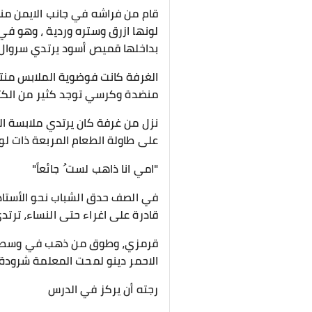
قام من فراشه في جانب الايمن منض
لونها ازرق وستره وردية ، وهو في
بداخلها قميص أسود يرتدي سروال
الغرفة كانت فوضوية الملابس منتش
منضدة وكرسي توجد كثير من الكت
نزل من غرفة كان يرتدي ملابسة ا
على طاولة الطعام المربعة ذات لون
"امي انا ذاهب لست ُ جائعاً"
في الصف حدق الشباب نحو الأستاذة
قادرة على اغراء حتى النساء، ترتد
قرمزي، وطوق من ذهب في وسطة ماس
الاحمر دينو لمحت المعلمة شرودة
رجته أن يركز في الدرس