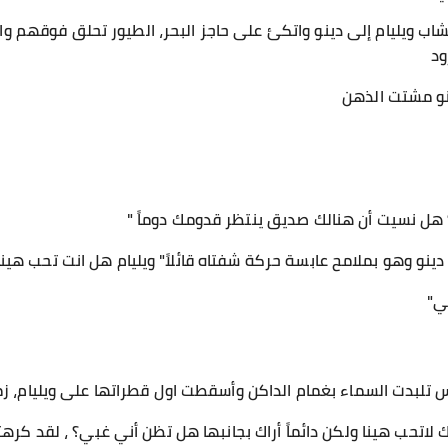
شاب ويليام إلى دينو واتكئ على حاجز البحر، الطيور تحلق فوقهم
ود
نو مشتت الذهن
 هل نسيت أن هنالك صديق ينتظر قدومك دوماً "
ينو وهو بملامح عابسة حركة شفتاه قائلاً" ويليام هل انت تحب هينا 
ني"
لبدت السماء بغمام الداكن وأسقطت اول قطراتها على ويليام، زم
أنك لاتحب هينا ولكن دائماً أراك بجانبها هل تظن أني غبي؟ ، لقد كره