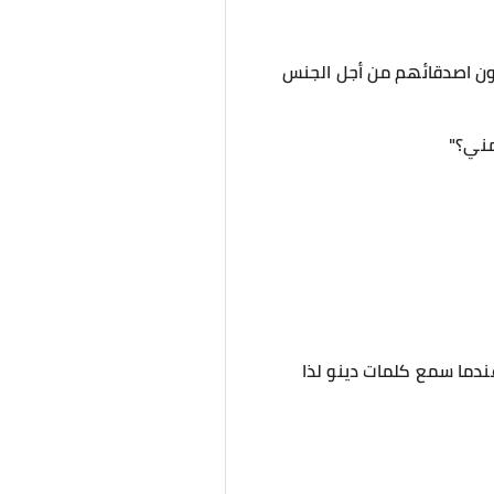
كون اصدقائهم من أجل الجنس
مني؟"
ندما سمع كلمات دينو لذا