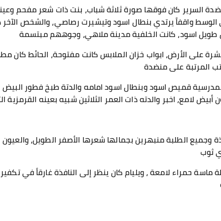
دة السرير كان فوقها صورة ثلاثة شباب، بنت ذات شعر مفحم وعينه
 الوسط واقفاً يرتدي بنطال اسود وتيشيرت رصاصي، والشخص الآخر 
 طويل اسود، كانت الخلفية مدينة ملاهي، وجوههم مبتسمة
رة على الأرض، ابواب خزان الملابس كانت مفتوحة، الحائط كان مطلي
ب المرتبة على منضدة
لمدرسية قميص اسود وبنطال اسود امامه والدتة طبخ فطور البيض 
 أبيض لامع، اخبر والدته ذات العمر الثلاثين شبيه بعينه القرمزية 
 وجميع الطلبة منبهرين بجمالها شعرها الأصفر الطويل، والعيون ال
ي ثوب
ة حمراء لامعة ، ويليام كان ينظر إلى النافذة غارقاً في تكفير