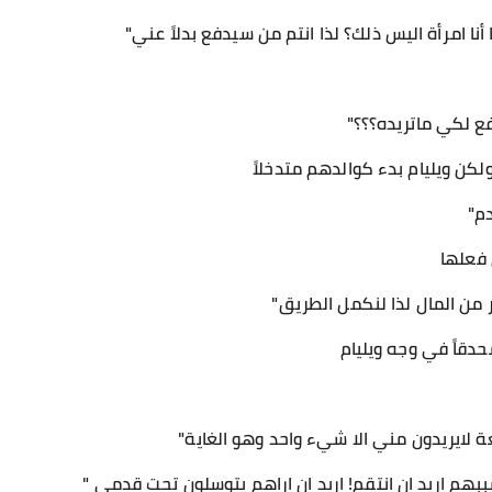
نا امرأة اليس ذلك؟ لذا انتم من سيدفع بدلاً عني"
ع لكي ماتريده؟؟؟"
كن ويليام بدء كوالدهم متدخلاً
دم"
فعلها
 من المال لذا لنكمل الطريق"
دقاً في وجه ويليام
 لايريدون مني الا شيء واحد وهو الغاية"
ببهم اريد ان انتقم! اريد ان اراهم يتوسلون تحت قدمي "