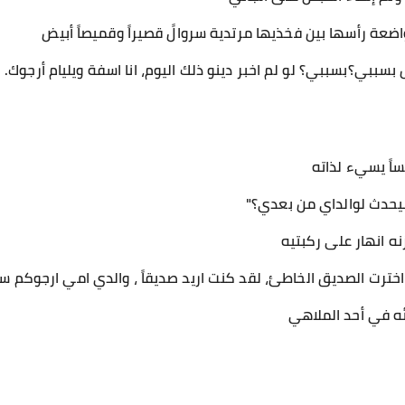
اضعة رأسها بين فخذيها مرتدية سروالً قصيراً وقميصاً أبيض
 بسببي؟بسببي؟ لو لم اخبر دينو ذلك اليوم، انا اسفة ويليام أرجو
ساً يسيء لذاته
سيحدث لوالداي من بعدي؟"
 انهار على ركبتيه
 اخترت الصديق الخاطئ، لقد كنت اريد صديقاً ، والدي امي ارجوكم سأ
ئه في أحد الملاهي