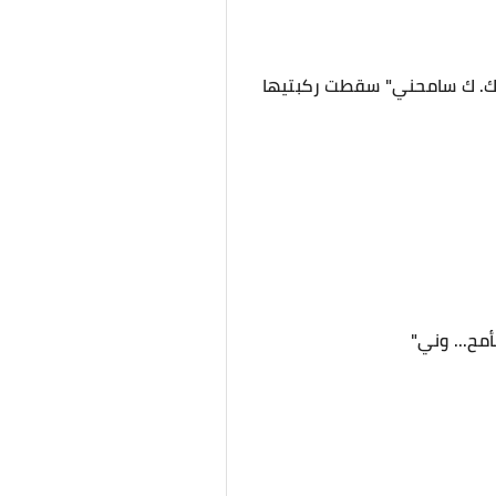
ك. ك. ك سامحني" سقطت ركبتيها
مح... وني"