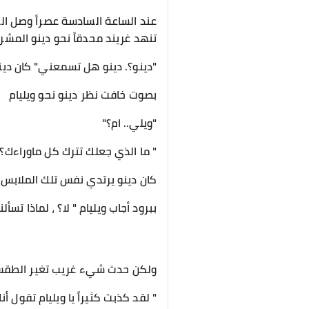
عند الساعة السادسة عصراً وصل ال
تنهد غريند محدقاً نحو دينو المشر
"دينو؟. دينو هل تسمعني" كان دي
بصوت خافت نظر دينو نحو ويليام
"ويلي.. ام؟"
" ما الذي جعلك تترك كل ماوراءك؟
كان دينو يرتدي نفس تلك الملابس د
ببرود أجاب ويليام " لا؟ ، لماذا تسأل
ولكن حدث شيء غريب تغير الطقس ت
" لقد كذبت كثيراً يا ويليام تقول 