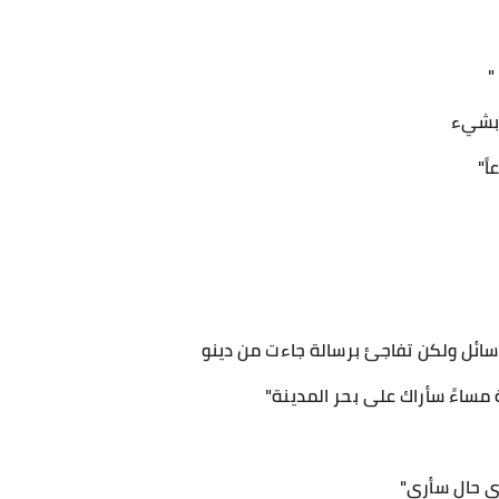
"
 بشيء
ً"
سائل ولكن تفاجئ برسالة جاءت من دينو
مساءً سأراك على بحر المدينة"
أي حال سأرى"