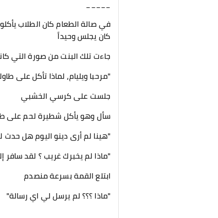
_____
في صالة الطعام كان الطلاب يأكلو
كان يجلس وحيداً
جاءت تلك البنت من صورة التي ك
"مرحبا ويليام، لماذا تأكل على طاولة
جلست على كرسي الخشبي
سأل وهو يأكل شطيرة لحم على طاو
"هينا لم أرى دينو اليوم هل حدث ل
"ماذا لم يخبرك غريب ؟ لقد سافر إل
ابتلع القمة بسرعة منصدم
"ماذا ؟؟؟ لم يرسل لي اي رسالة"