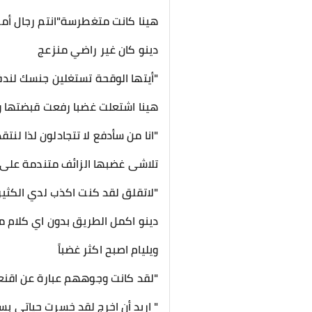
هينا كانت متغطرسة"انتم رجال أما أ
دينو كان غير راضي منزعج
"أيتها الوقحة تستغلين جنسك لندف
هينا اشتعلت غضبا رفعت قبضتها ول
"انا من سأدفع لا تتجادلون لذا لنتق
تلاشى غضبها الزائف متندمة على 
"لاتقلق لقد كنت اكذب لدي الكثير
دينو اكمل الطريق بدون اي كلام مح
ويليام اصبح اكثر غضباً
"لقد كانت وجوههم عبارة عن اقنعة
" اريد أن اخرج لقد خسرت حياتي بس