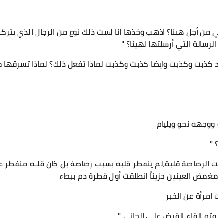
ني من أجل هينا؟ اذهب وخذها انا لست ذلك نوع من الرجال الذي يتر
رسالة التي أرسلتها لهينا؟ "
د كذبت وكذبت وايضا كذبت وكذبت لماذا تفعل ذلك؟ لماذا تسرقها 
 ووجهه نحو ويليام
 "
رقت الرصاصة قلبة،لم ينفطر قلبه بسبب رصاصة بل كان قلبه منفطر ع
غمض العينين حزيناً انطلقت أول قطرة دم ببطء
 امرأة عن الخبر