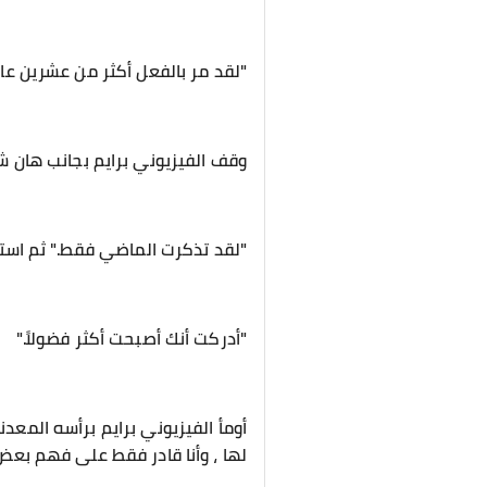
"لقد مر بالفعل أكثر من عشرين عام
وقف الفيزيوني برايم بجانب هان ش
"لقد تذكرت الماضي فقط." ثم استدا
"أدركت أنك أصبحت أكثر فضولاً."
أومأ الفيزيوني برايم برأسه المعد
لها ، وأنا قادر فقط على فهم بعض 