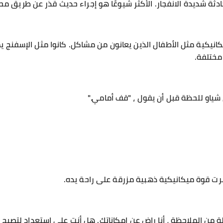
ة شديدة الانفجار. الأكثر شيوعًا هو إجراء حديث قذر عن طريق محاك
يكانيكية مثل الأطفال الذين يعانون من مشاكل. كانوا مثل الإسفنج
مختلفة.
ن شياو للحظة قبل أن يقول ، "قف أمامي."
رت قوة ميكانيكية ذهبية مزرقة على راحة يده.
لة من الملاحظة ، أنا راضٍ عن إمكاناتك. هل أنت على استعداد لتص