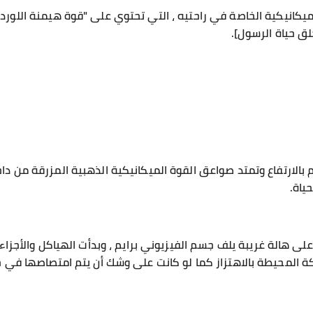
لميكانيكية الخاصة في راحتيه ، التي تحتوي على "قوة هيمنة اللورد"
لق حياة الرسول].
م بالارتفاع وتمتد صواعق القوة الميكانيكية الذهبية المزرقة من د
ياة.
ى هالة غريبة يلف جسم الفيزيوني برايم ، وبدأت الهياكل والأجزاء
يكة المحيطة بالاهتزاز كما لو كانت على وشك أن يتم امتصاصها في ج