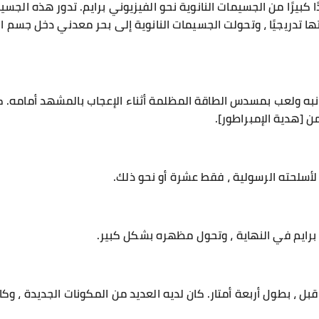
 كبيرًا من الجسيمات النانوية نحو الفيزيوني برايم. تدور هذه الجسيم
ها تدريجيًا ، وتحولت الجسيمات النانوية إلى بحر معدني دخل جسم الف
به ولعب بمسدس الطاقة المظلمة أثناء الإعجاب بالمشهد أمامه. كانت
 من [هدية الإمبراطور].
أسلحته الرسولية ، فقط عشرة أو نحو ذلك.
 برايم في النهاية ، وتحول مظهره بشكل كبير.
بل ، بطول أربعة أمتار. كان لديه العديد من المكونات الجديدة ، وك