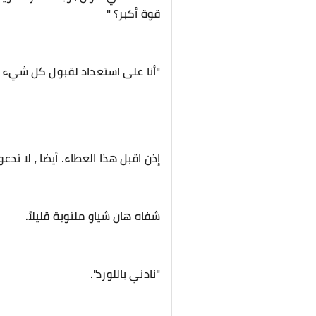
قوة أكبر؟ "
"أنا على استعداد لقبول كل شيء لك
إذن اقبل هذا العطاء. أيضا ، لا تد
شفاه هان شياو ملتوية قليلاً.
"نادني باللورد".