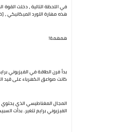
في اللحظة التالية ، دخلت القوة ا
هذه مهارة اللورد الميكانيكي ، [خ
همهمة!
بدأ فرن الطاقة في الفيزيوني براي
كانت صواعق الكهرباء على قيد الح
المجال المغناطيسي الذي يحتوي عل
الفيزيوني برايم تتغير. بدأت السب