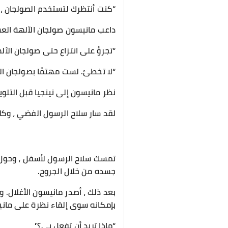
“كنت أنتظرك لتستخدم الصولجان ، ل
داعب مانيسون صولجان الآلهة العش
“تجرؤ على انتزاع حتى صولجان الآل
“لا تخطئ. لست مهتمًا بصولجان العش
نظر مانيسون إلى نينجيا قبل التلوي
لقد سار سلاح الرسول الفضي ، وكان
تمسك سلاح الرسول لأسفل ، وحول 
جسده من خلال الجروح.
بعد ذلك ، أصدر مانيسون الأغلال.
بإمكانه سوى إلقاء نظرة على مان
“ماذا تريد أن تفعل بي؟”