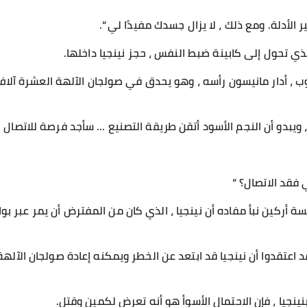
الأدلة. ومع ذلك ، لا يزال جسدك مفيدًا لي “.
لذي تحول إلى كابينة ضبط النفس ، حجز نينجيا داخلها.
روب ، أدار مانيسون رأسه ، وهو يحدق في صولجان الآلهة العشرة آل
، ويبدو أن النجم الأسود أتقن طريقة التصنيع … سأجد فرصة للاتصال ب
 فقد الاتصال؟ “
سة أركين نبأ مفاده أن نينجيا ، الذي كان من المفترض أن يمر عبر بو
 اعتقدوا أن نينجيا قد ابتعد عن الخطر ويمكنه إعادة صولجان الآلهة
نينجيا ، فإن الاحتمال الأسوأ هو أنه تعرض لكمين وقتل.