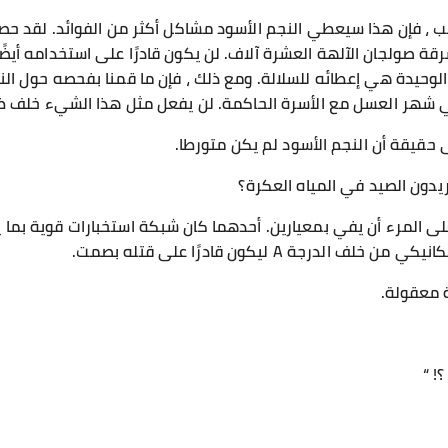
ثب ، فإن هذا سيعطي النجم الأسود مشاكل أكثر من الفوائد. لقد حص
لسرقة صولجان الآلهة العشرة آلاف. لن يكون قادرًا على استخدامه أ
لوحيدة هي إعطائه للسلالة. ومع ذلك ، فإن ما قمنا بفحصه حول الن
 في شهر العسل مع الأسرة الحاكمة. لن يفعل مثل هذا الشيء خلف ظه
حقيقة أن النجم الأسود لم يكن متورطا.
دون الصيد في المياه العكرة؟
لى المرء أن يفي بمعيارين. أحدهما كان شبكة استخبارات قوية بما 
لدرجة A ليكون قادرًا على قتله بصمت.
 معقولة.
! “