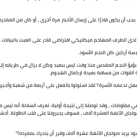
جب أن يكون قادرًا على إرسال الأخبار مرة أخرى ، أو كان من الم
لدى الطرف المهاجم ميكانيكي افتراضي قادر على العبث بالبيانات و
سة أركين كان النجم الأسود.
بؤبؤ النجم المقدس منذ وقت ليس ببعيد وكان لا يزال في طريقه إل
ة القوات من مسافة بعيدة لإكمال الهجوم.
 فهل تدعمه الأسرة؟ لقد استولوا بالفعل على أربعة من شعبنا وأجبرو
 في مفاوضات ، وقد توصلنا إلى نتيجة أولية. تعرف السلالة أنه ليس 
ولجان الآلهة العشرة آلاف ، فسوف يجبروننا على قلب الطاولة. أخش
ود يريد صولجان الآلهة عشرة آلاف وقرر أن يتحرك بمفرده؟”