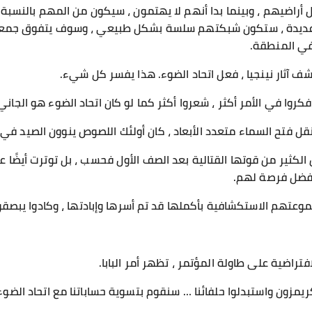
ل أراضيهم ، وبينما بدا أنهم لا يهتمون ، سيكون من المهم بالنسب
ت عديدة ، ستكون شبكتهم سلسة بشكل طبيعي ، وسوف يتفوق جمعه
 في المنطقة.
ف آثار نينجيا ، فعل اتحاد الضوء. هذا يفسر كل شيء.
روا في الأمر أكثر ، شعروا أكثر كما لو كان اتحاد الضوء هو الجاني
 نقل فتح السماء متعدد الأبعاد ، كان أولئك اللصوص ينوون الصيد في 
الكثير من قوتها القتالية بعد الصف الأول فحسب ، بل توترت أيضًا ع
 أفضل فرصة لهم.
وعتهم الاستكشافية بأكملها قد تم أسرها وإبادتها ، وكادوا يبصقو
راضية على طاولة المؤتمر ، تظهر أمر البابا.
يمزون واستبدلوا حلفائنا … سنقوم بتسوية حساباتنا مع اتحاد الضو