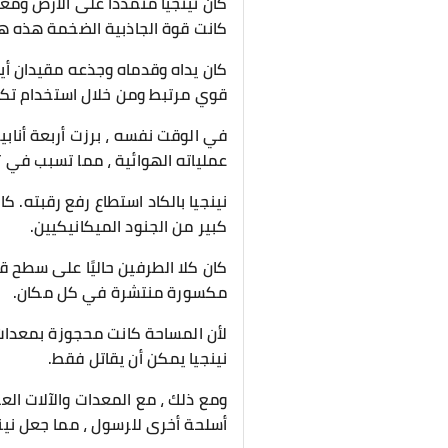
كان نينجيا متمددا على الأرض وم
كانت قوة الجاذبية الضخمة هذه هي
كان يداه وقدماه وجذعه مقيدان أيض
قوي مرتبط ومن خلال استخدام تكنو
في الوقت نفسه ، برزت أربعة أنابي
عملياته الهوائية ، مما تسبب في 
نينجيا بالكاد استطاع رفع رقبته. ك
كبير من الجنود الميكانيكيين.
كان كلا الطرفين حاليًا على سطح ق
مكسورة منتشرة في كل مكان.
لأن المساحة كانت محجوزة بمعدات 
نينجيا يمكن أن يقاتل فقط.
ومع ذلك ، مع المعدات والآلات العد
أسلحة أخرى للرسول ، مما جعل نينج