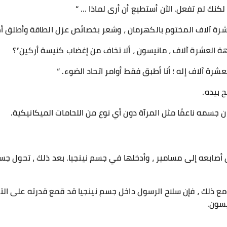
كنك لم تفعل. الآن أستطيع أن أرى لماذا … “
رة آلاف المختوم بالكهرمان ، وشعر بخصائص عزل الطاقة وأطلق أصو
هة العشرة آلاف ، مانيسون ، ألا تخاف من إغضاب كنيسة أركين”؟
رة آلاف إله ؛ أنا أطبق فقط أوامر اتحاد الضوء. “
ح بيده.
 جسمه ناعمًا مثل المرآة دون أي نوع من اللحامات الميكانيكية.
أصابعه إلى مسامير ، وأدخلها في جسم نينجيا. بعد ذلك ، تحول ج
 ومع ذلك ، فإن سلاح الرسول داخل جسم نينجيا قد قمع قدرته على ا
يسون.