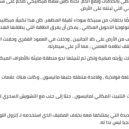
غطى بالكدمات وبقع الدم. تحته كأس شفط ميكانيكي ضخم على شكل
 التي ثبتته على الأرض.
ًا بحلقات من سبيكة سوداء ثقيلة المظهر. كان هذا تكبيلًا ميكانيكي
لوجيا التحويل المكاني ، يمكن أن يفرق الطاقة التي يطلقها الهد
ب من الأرض على كلا الجانبين ، ودخلت في العمود الفقري وحقنت ال
تلف نظامه العصبي ، مما أثر على سيطرته.
انت رؤيته ضبابية ولكن تم تثبيتها نحو منطقة مليئة بالأطراف الميك
لعة فولاذية ، وقاعدة متنقلة جلبها مانيسون ، وكانت هناك علامات
التثبيت المكاني لمانيسون ، جنبًا إلى جنب مع التشويش السحري لج
يدة التي يمتلكها معه بخلاف المضيف الذي استخدمه لـ [نزول اللورد 
يا ليس ندا له.