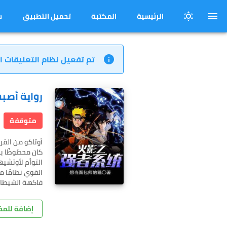
الرئيسية
المكتبة
تحميل التطبيق
س
تم تفعيل نظام التعليقات ا
رواية أصب
متوقفة
أوتاكو من القر
كان محظوظًا بم
التوأم لأوتشي
القوي نظامًا م
فاكهة الشيطان 
إضافة للم