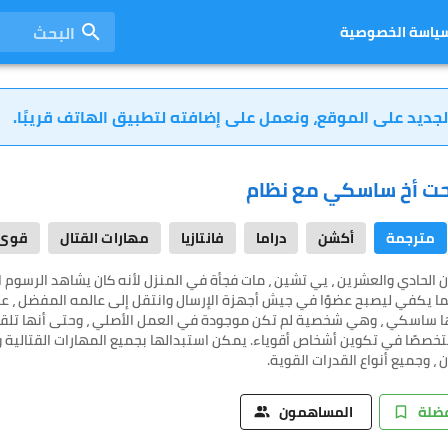
البحث
ياسة الخصوصية
لجديد على الموقع، ونعمل على إضافته لتطبيق الهاتف قريبًا.
حت أخ ساسكي مع نظام
مترجمة
أكشن
دراما
فانتازيا
مهارات القتال
قوى 
ن الحادي والعشرين ، يي تشين ، مات فجأة في المنزل لأنه كان يشاهد الرسوم ا
ا يكفي ليصبح عضوًا في جيش أجهزة الإرسال وانتقل إلى عالمه المفضل ، عال
ها ساسكي ، وهي شخصية لم تكن موجودة في العمل الأصلي ، وحتى أنها تلقت ف
تخصصًا في تكوين أشخاص أقوياء. يمكن استبدالها بجميع المهارات القتالية وقدرا
، وجميع أنواع القدرات القوية.
فضلة
المساهمون