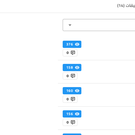
يقات
(
14
)
376
0
158
0
160
0
156
0