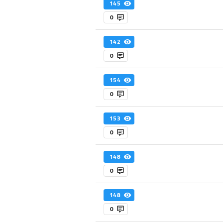
145
0
142
0
154
0
153
0
148
0
148
0