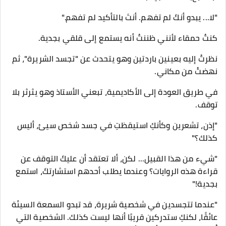
"لا... يبدو أنكَ لم تفهم. أنتَ بالتأكيد لم تفهم."
كنتُ حمقاء لأنني ظننتُ أنه يستمع إلى قلقي بجدية.
نظرتُ إليه بعينين باردتين وهو يتحدث عن "تجسد الشريرة"، ثم
نهضتُ من مكاني.
في طريق العودة إلى الأكاديمية، تبعني الأستاذ وهو يثرثر بلا
توقف.
"إذن، تشعرين وكأنكِ استيقظتِ في جسد شخص سيئ، أليس
كذلك؟"
"شيء من هذا القبيل... لكن، ألا تعتقد أن عليكَ التوقف عن
قراءة هذه الروايات؟ وعندما يطلب أحدهم استشارتكَ، استمع
بجدية!"
"عندما تتجسدين في شخصية شريرة، قد تبدو السمعة السيئة
عائقًا، لكنكِ ستدركين قريبًا أنها ليست كذلك. الشخصية التي