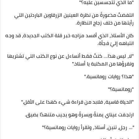
"ما الذي تتجسسين عليه؟"
انتفضتُ مذعورةً من نظرة العينين الزرقاوين الباردتين التي
رأيتها من خلف زجاج النظارة.
كان الأستاذ، الذي أفسد مزاجه خبر قلة الكتب الجديدة، قد وجه
انتباهه إليّ فجأة.
"لا، ليس هذا... كنتُ فقط أتساءل عن نوع الكتب التي تشتريها
وتقرؤها من المكتبة يا أستاذ."
"هذا؟ روايات رومانسية."
"رومانسية؟"
"الحياة قاسية، فلابد من قراءة شيء كهذا على الأقل."
ارتجفت عيناي يمنةً ويسرةً وهو يجيب متنهدًا بضيق.
"... رجل، تنين، أستاذ، وتقرأ روايات رومانسية؟"