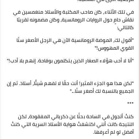
في تلك الأثناء، كان صاحب المكتبة والأستاذ منغمسين في
نقاش حامٍ حول الروايات الرومانسية، وكان مضمونه تقريبًا
كالتالي:
"أقول لك، الموضة الرومانسية الآن هي الرجل الأصغر سنًا
القوي المهووس!"
"أنا لا أحب هؤلاء الصغار الذين يتكلمون بوقاحة. إنهم بلا أدب!"
"لكن هذا هو الجزء المثير! أنت حقًا لا تفهم شيئًا، أستاذ. ثم إن
الجميع بالنسبة لك أصغر سنًا..."
***
كنتُ أتجول في الساحة بحثًا عن ذكرياتي المفقودة، لكن
النتيجة كانت أنني اكتشفتُ هواية الأستاذ السرية التي كنتُ
أفضل لو لم أعرفها.