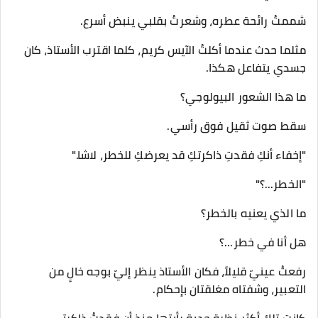
شممتُ رائحة عطره، وشعرتُ بقلبي ينبض أسرع.
مثلما حدث عندما أكلتُ الآيس كريم، كلما اقترب الأستاذ، كان
جسدي يتفاعل هكذا.
ما هذا الشعور البيولوجي؟
سقط صوت ثقيل فوق رأسي.
"إخفاء أنكِ فقدتِ ذاكرتكِ قد يعرضكِ للخطر، لاشا."
"الخطر...؟"
ما الذي يعنيه بالخطر؟
هل أنا في خطر...؟
رفعتُ عينيّ قليلاً، فكان الأستاذ ينظر إليّ بوجه خالٍ من
التعبير، وشفتاه مغلقتان بإحكام.