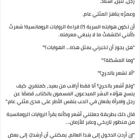
رجل، تنين، أستاذ.
وعمرُه يناهز المئتي عام.
أن تكون هوايته السرية (?) قراءة الروايات الرومانسية! شعرتُ
كأنني اكتشفتُ ما لا ينبغي معرفته.
"هل يجوز أن تخبرني بمثل هذه... الهوايات؟"
"وما المشكلة؟"
"ألا تشعر بالحرج؟"
"ولمَ أشعر بالحرج؟ أنا فقط أراقب من بعيد، كمتفرج، كيف
ينسج هؤلاء البشر المبدعون، المسمون بالكتاب، قصصًا عن
رجل وامرأة يقعان في الحب بنفس الأطر على مدى مئتي عام."
قال ذلك بطريقة جعلتني أشعر وكأنه يقرأ الروايات الرومانسية
من منظور تاريخي وعابر للأزمان...
"إن أردتِ الدخول إلى هذا العالم، يمكنني أن أرشدكِ إلى بعض