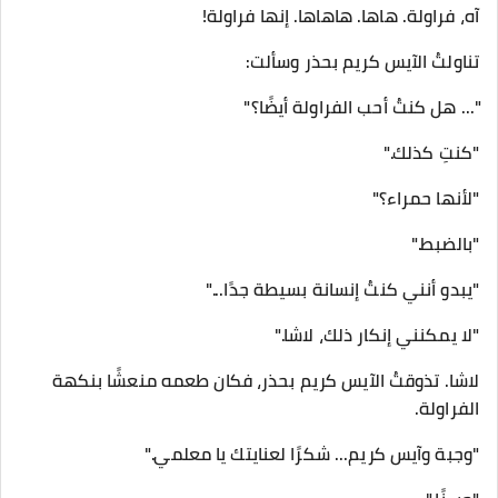
آه، فراولة. هاها. هاهاها. إنها فراولة!
تناولتُ الآيس كريم بحذر وسألت:
"... هل كنتُ أحب الفراولة أيضًا؟"
"كنتِ كذلك."
"لأنها حمراء؟"
"بالضبط."
"يبدو أنني كنتُ إنسانة بسيطة جدًا..."
"لا يمكنني إنكار ذلك، لاشا."
لاشا. تذوقتُ الآيس كريم بحذر، فكان طعمه منعشًا بنكهة
الفراولة.
"وجبة وآيس كريم... شكرًا لعنايتك يا معلمي."