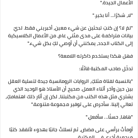
الأعمال الجيدة."
"لا، شكرًا... أنا بخير."
"لمَ لا؟ إن كنتِ تبحثين عن شيء معين، أخبريني فقط. لديّ
بيانات متراكمة على مدى مئتي عام، من الأعمال الكلاسيكية
إلى الكتاب الجدد، يمكنني أن أوصي لكِ بكل شيء."
فهل هكذا يستخدم ذاكرته اللامعة؟
تدخّل صاحب المكتبة قائلًا:
"بالنسبة لفتاة مثلكِ، الروايات الرومانسية جيدة لتسلية العقل
بين حين وآخر أثناء العمل. صحيح أن الأستاذ هو الوحيد الذي
يشتري مثل هذه الكتب من مكتبتنا، لكن إن أثار ذلك اهتمامكِ،
تعالي إلينا. سأحرص على توفير مجموعة متنوعة."
"هاها، حسنًا... سأفعل."
أومأتُ برأسي على مضض، ثم تسللتُ جانبًا بهدوء لأتفقد كتبًا
مرجعية أخرى في المكتبة.