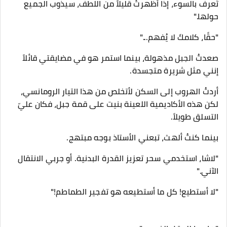
تُعرف بالسوء، إذا أظهرتْ قليلاً من اللطف، سيذوب الجميع
حولها."
"حقًا، كلامكَ لا يُفهم..."
صعدتُ الجبل مذهولة، بينما استمر هو في مضايقتي قائلاً
إنني مثل شريرة متجسدة.
أردتُ الهروب إلى السكن لأتخلص من هذا التيار الرومانسي،
لكن هذه الأكاديمية اللعينة بنيت على قمة جبل، فكان عليّ
التسلق طويلاً.
بينما كنتُ ألهث، تبعني الأستاذ بوجه مبتهج.
"لاشا، استخدمي سحر تعزيز القدرة البدنية. أو جربي الانتقال
الآني."
"لا أستطيع! كل ما أستطيعه هو تفجير الطماطم!"