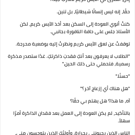
حقًا، إنه ليس إنسانًا شيطانيًا، بل تنين.
كنتُ أنوي العودة إلى السكن بعد أخذ الآيس كريم، لكن
الأستاذ جلس على حافة النافورة بجانبي.
توقفتُ عن لعق الآيس كريم ونظرتُ إليه بوضعية محرجة.
"الطلاب لا يعرفون بعد أنكِ فقدتِ ذاكرتكِ. غدًا ستصدر مذكرة
رسمية، فتحملي حتى ذلك الحين."
"حسنًا."
"هل هناك أي إزعاج آخر؟"
آه، ما هذا؟ هل يهتم بي حقًا؟
بالتأكيد، لم يكن العودة إلى العمل بعد فقدان الذاكرة أمرًا
سهلاً.
الناس الذين يحيونني بحرارة، وأولئك الذين يتوجسون مني،