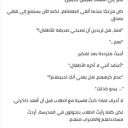
كان مزعجًا عندما ألقى الطماطم، لكنه الآن يستمع إلى قلقي
بصدق.
"لاشا، هل تريدين أن تصبحي صديقة للأطفال؟"
"نعم..."
أجبتُ مترددة بعد تفكير.
"أعتقد أنني لا أكره الأطفال."
"عدم كرههم، هل يعني أنكِ تحبينهم؟"
"... يبدو كذلك."
لا أعرف لماذا كنتُ قاسية مع الطلاب قبل أن أفقد ذاكرتي.
لكن كلما رأيتُ الطلاب يتجولون في المدرسة، أردتُ
مساعدتهم والاقتراب منهم.