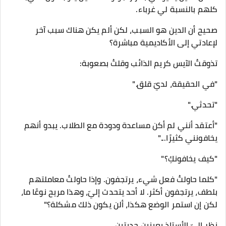
كلهم بالنسبة لي غرباء.
صحيح أن الدين هو السبب، لكن ألم يكن هناك سبب آخر
لإعادتي إلى الأكاديمية مباشرة؟
تذوقتُ الآيس كريم الذائب وقلتُ بصعوبة:
"في الحقيقة، لديّ قلق."
"تحدثي."
"أعتقد أنني لم أكن مساعدة ودودة مع الطلاب. يبدو أنهم
يخافونني كثيرًا..."
"كيف يخافونكِ؟"
"كلما حاولتُ فعل شيء، يرتجفون. وإذا حاولتُ معاملتهم
بلطف، يرتجفون أكثر. لا أحد يتحدث إليّ، وهذا مريح نوعًا ما،
لكن إن استمر الوضع هكذا، ألن يكون ذلك مشكلة؟"
نظر إليّ الأستاذ بعينين جديتين.