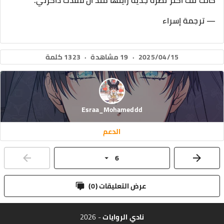
كانت تلك أكثر نظرة جدية رأيتها منذ أن فقدتُ ذاكرتي.
— ترجمة إسراء
2025/04/15
·
19 مشاهدة
·
1323 كلمة
Esraa_Mohameddd
الدعم
6
عرض التعليقات (
0
)
نادي الروايات
- 2026