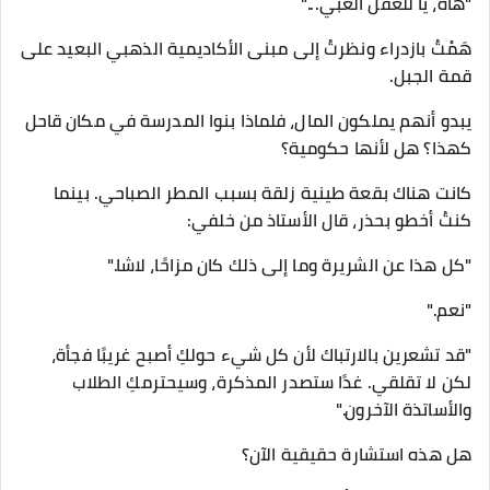
"هاه، يا للعقل الغبي..."
هَمْتُ بازدراء ونظرتُ إلى مبنى الأكاديمية الذهبي البعيد على
قمة الجبل.
يبدو أنهم يملكون المال، فلماذا بنوا المدرسة في مكان قاحل
كهذا؟ هل لأنها حكومية؟
كانت هناك بقعة طينية زلقة بسبب المطر الصباحي. بينما
كنتُ أخطو بحذر، قال الأستاذ من خلفي:
"كل هذا عن الشريرة وما إلى ذلك كان مزاحًا، لاشا."
"نعم."
"قد تشعرين بالارتباك لأن كل شيء حولكِ أصبح غريبًا فجأة،
لكن لا تقلقي. غدًا ستصدر المذكرة، وسيحترمكِ الطلاب
والأساتذة الآخرون."
هل هذه استشارة حقيقية الآن؟