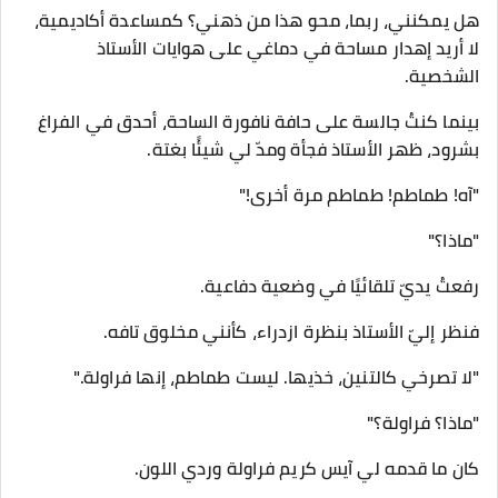
هل يمكنني، ربما، محو هذا من ذهني؟ كمساعدة أكاديمية،
لا أريد إهدار مساحة في دماغي على هوايات الأستاذ
الشخصية.
بينما كنتُ جالسة على حافة نافورة الساحة، أحدق في الفراغ
بشرود، ظهر الأستاذ فجأة ومدّ لي شيئًا بغتة.
"آه! طماطم! طماطم مرة أخرى!"
"ماذا؟"
رفعتُ يديّ تلقائيًا في وضعية دفاعية.
فنظر إليّ الأستاذ بنظرة ازدراء، كأنني مخلوق تافه.
"لا تصرخي كالتنين، خذيها. ليست طماطم، إنها فراولة."
"ماذا؟ فراولة؟"
كان ما قدمه لي آيس كريم فراولة وردي اللون.