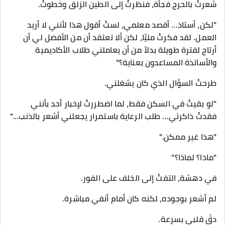
شعرتُ بالحرج فجأة، فنظرتُ إلى الطين الزلق وخطوتُ.
"لكن، أستاذ... أقصد معلمي، لستُ أقول هذا لأنني لا أريد
العمل. لقد فكرتُ مليًا، لكن ألا تعتقد أن من الأفضل لي أن
أرتاح لفترة طويلة بدلاً من أن يعاملني طلاب الأكاديمية
والأساتذة المساعدون بعناية؟"
طرحتُ السؤال الذي كان يشغلني.
"لو بقيتُ في السكن فقط، لما اضطررتُ لإخبار أحد بأنني
فقدتُ ذاكرتي... طلب الرعاية باستمرار يجعلني أشعر بالذنب..."
"هذا غير ممكن."
"ماذا؟ لماذا؟"
في دهشة، التفتُ إلى الخلف على الفور.
لم أشعر بوجوده، لكنه كان أمام أنفي مباشرة.
دقّ قلبي بسرعة.