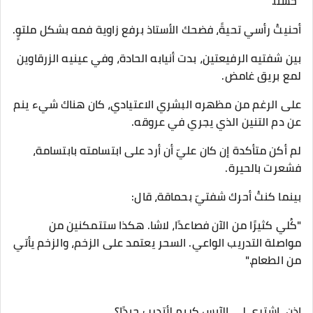
"حسنًا."
أحنيتُ رأسي تحيةً، فضحك الأستاذ برفع زاوية فمه بشكل ملتوٍ.
بين شفتيه الرفيعتين، بدت أنيابه الحادة، وفي عينيه الزرقاوين
لمع بريق غامض.
على الرغم من مظهره البشري الاعتيادي، كان هناك شيء ينم
عن دم التنين الذي يجري في عروقه.
لم أكن متأكدة إن كان عليّ أن أرد على ابتسامته بابتسامة،
فشعرت بالحيرة.
بينما كنتُ أحرك شفتيّ بحماقة، قال:
"كُلي كثيرًا من الآن فصاعدًا، لاشا. هكذا ستتمكنين من
مواصلة التدريب الواعي. السحر يعتمد على الزخم، والزخم يأتي
من الطعام."
إذن، اشترى لي الآيس كريم لأتدرب جيدًا؟