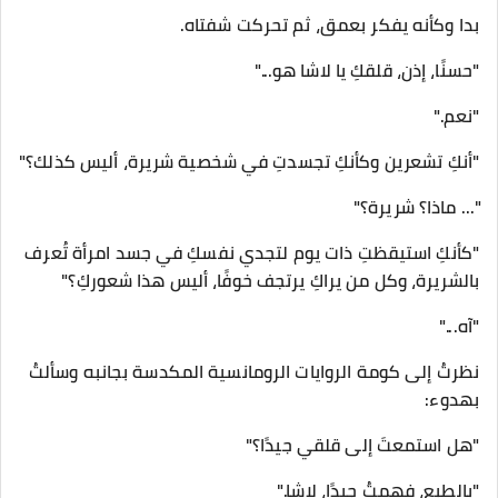
بدا وكأنه يفكر بعمق، ثم تحركت شفتاه.
"حسنًا، إذن، قلقكِ يا لاشا هو..."
"نعم."
"أنكِ تشعرين وكأنكِ تجسدتِ في شخصية شريرة، أليس كذلك؟"
"... ماذا؟ شريرة؟"
"كأنكِ استيقظتِ ذات يوم لتجدي نفسكِ في جسد امرأة تُعرف
بالشريرة، وكل من يراكِ يرتجف خوفًا، أليس هذا شعوركِ؟"
"آه..."
نظرتُ إلى كومة الروايات الرومانسية المكدسة بجانبه وسألتُ
بهدوء:
"هل استمعتَ إلى قلقي جيدًا؟"
"بالطبع، فهمتُ جيدًا، لاشا."