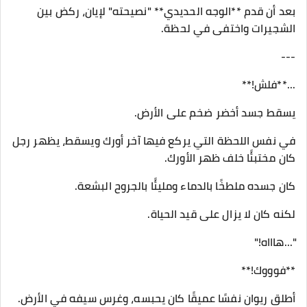
بعد أن قدم **الوجه الحديدي** "نصيحته" لإيان، ركض بين
الشجيرات واختفى في لحظة.
---
...**فلش!**
يسقط جسد أخضر ضخم على الأرض.
في نفس اللحظة التي يركع فيها آخر أورك ويسقط، يظهر رجل
كان مختبئًا خلف ظهر الأورك.
كان جسده ملطخًا بالدماء ومليئًا بالجروح البشعة.
لكنه كان لا يزال على قيد الحياة.
"...هاااه!"
**فوووك!**
أطلق ريوان نفسًا عميقًا كان يحبسه، وغرس سيفه في الأرض.