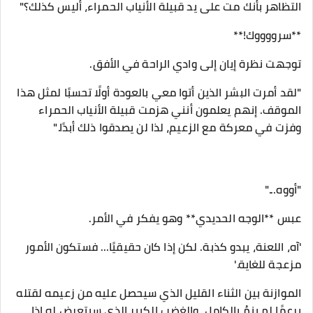
التظاهر بأنك مت على يد قبيلة الأنياب الحمراء، أليس كذلك؟"
**سرووووك!**
توجهت نظرة إيان إلى وادي الراحة في الأفق.
"لقد أمرت البشر الذين أتوا معي بالعودة أولًا تحسبًا لمثل هذا
الموقف. إنهم يعلمون أنني هزمت قبيلة الأنياب الحمراء
وفزت في معركة مع الزعيم، لذا لن يصدقوا ذلك أبدًا."
"أووه..."
عبس **الوجه الحديدي** وهو يفكر في الأمر.
'آه، اللعنة، يبدو كذبة. لكن إذا كان حقيقيًا... فستكون الأمور
مزعجة للغاية.'
الموازنة بين الثناء القليل الذي سيحصل عليه من زعيمه لقتله
برعمًا لم ينمُ بالكامل، والغضب الكبير الذي سيتعرض له إذا