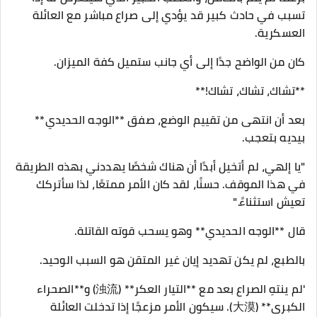
تسبب في حادث كبير قد يؤدي إلى صراع مباشر مع العائلة
العسكرية.
كان من الواضح جدًا إلى أي جانب ستميل كفة الميزان.
**تشاك، تشاك، تشاك!**
بعد أن انتهى من تقييم الوضع، صفق **الوجه الحديدي**
بيديه بتعجب.
"يا إلهي، لم أتخيل أبدًا أن هناك شخصًا يهددني بهذه الطريقة
في هذا الموقف. حسنًا، لقد كان الأمر ممتعًا، لذا سأتركك
تعيش استثناءً."
قال **الوجه الحديدي** وهو يسحب قوته القاتلة.
بالطبع، لم يكن تهديد إيان غير المتقن هو السبب الوحيد.
'لم ينتهِ الصراع بعد مع **التيار العكر** (浊流) و**الصحراء
الكبرى** (大漠). سيكون الأمر مزعجًا إذا تدخلت العائلة