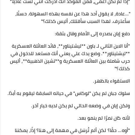
"إذا لم تكن أعمى، فمن المؤكد أنك أدركت أنني لست عاديًا."
"...عادة، لا يقول أحد هذا عن نفسه بهذه السهولة. حسنًا،
سأعترف. لهذا السبب سأقتلك، أليس كذلك؟"
دفع إيان بصدره إلى الأمام وقال بثقة:
"أنا الابن الثاني لـ باون **ليشتيناور**، قائد العائلة العسكرية
**ليشتيناور**. وضع يدك علي يعني أنك مستعد للدخول في
حرب شاملة بين العائلة العسكرية و**تشين الذهبية**، أليس
كذلك؟"
الاستقواء بالظهر.
سلوك جبان لم يكن "لوكاس" في حياته السابقة ليقوم به أبدًا.
ولكن إيان في وضعه الحالي لم يكن لديه خيار آخر.
لأنه كان نمرًا لم ينمو بعد.
"أوه... حقًا؟ لكن ألم تُرسَل في مهمة إلى هنا؟ إذًا، يمكننا