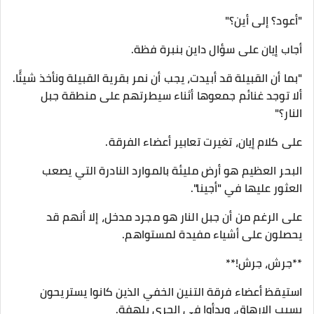
"أعود؟ إلى أين؟"
أجاب إيان على سؤال داين بنبرة فظة.
"بما أن القبيلة قد أبيدت، يجب أن نمر بقرية القبيلة ونأخذ شيئًا.
ألا توجد غنائم جمعوها أثناء سيطرتهم على منطقة جبل
النار؟"
على كلام إيان، تغيرت تعابير أعضاء الفرقة.
البحر العظيم هو أرض مليئة بالموارد النادرة التي يصعب
العثور عليها في "أجينا".
على الرغم من أن جبل النار هو مجرد مدخل، إلا أنهم قد
يحصلون على أشياء مفيدة لمستواهم.
**جرش، جرش!**
استيقظ أعضاء فرقة التنين الخفي الذين كانوا يستريحون
بسبب الإرهاق، وبدأوا في الجري بلهفة.