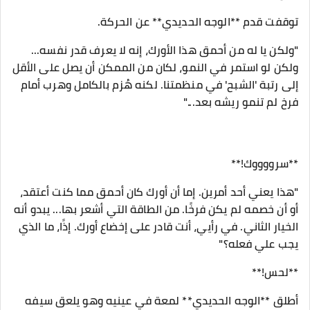
توقفت قدم **الوجه الحديدي** عن الحركة.
"ولكن يا له من أحمق هذا الأورك، إنه لا يعرف قدر نفسه...
ولكن لو استمر في النمو، لكان من الممكن أن يصل على الأقل
إلى رتبة 'الشبح' في منظمتنا. لكنه هُزم بالكامل وهرب أمام
فرخ لم تنمو ريشه بعد..."
**سرووووك!**
"هذا يعني أحد أمرين. إما أن أورك كان أحمق مما كنت أعتقد،
أو أن خصمه لم يكن فرخًا. من الطاقة التي أشعر بها... يبدو أنه
الخيار الثاني. في رأيي، أنت قادر على إخضاع أورك. إذًا، ما الذي
يجب علي فعله؟"
**لحس!**
أطلق **الوجه الحديدي** لمعة في عينيه وهو يلعق سيفه