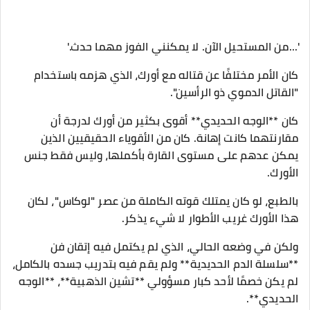
'...من المستحيل الآن. لا يمكنني الفوز مهما حدث.'
كان الأمر مختلفًا عن قتاله مع أورك، الذي هزمه باستخدام
"القاتل الدموي ذو الرأسين".
كان **الوجه الحديدي** أقوى بكثير من أورك لدرجة أن
مقارنتهما كانت إهانة. كان من الأقوياء الحقيقيين الذين
يمكن عدهم على مستوى القارة بأكملها، وليس فقط جنس
الأورك.
بالطبع، لو كان يمتلك قوته الكاملة من عصر "لوكاس"، لكان
هذا الأورك غريب الأطوار لا شيء يذكر.
ولكن في وضعه الحالي، الذي لم يكتمل فيه إتقان فن
**سلسلة الدم الحديدية** ولم يقم فيه بتدريب جسده بالكامل،
لم يكن خصمًا لأحد كبار مسؤولي **تشين الذهبية**، **الوجه
الحديدي**.