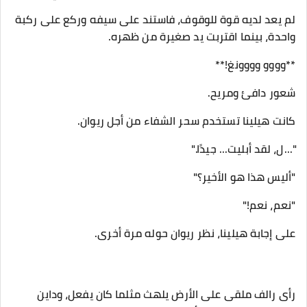
لم يعد لديه قوة للوقوف، فاستند على سيفه وركع على ركبة
واحدة، بينما اقتربت يد صغيرة من ظهره.
**وووو وووونغ!**
شعور دافئ ومريح.
كانت هيلينا تستخدم سحر الشفاء من أجل ريوان.
"...ل، لقد أبليت... جيدًا."
"أليس هذا هو الأخير؟"
"نعم، نعم!"
على إجابة هيلينا، نظر ريوان حوله مرة أخرى.
رأى رالف ملقى على الأرض يلهث مثلما كان يفعل، وداين