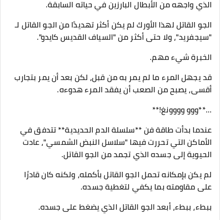
الذي واجهه من الأبطال البارزين في حياته السابقة.
الجو القاتل لهذا الأورك لم يكن أكثر تهديدًا من الجو القاتل لـ
"سيجفريد"، ولا حتى أكثر من "السياف القديس كايدو".
الخبرة شيء مهم.
قد يجهل المرء ما لم يمر به من قبل، لكن بعد أن يمر بتجارب
أقسى، يصبح من الصعب أن يفقد المرء هدوءه.
...**ووو وووونغ!**
عندما بدأت طاقة فن **سلسلة الدم الحديدية** تتدفق في
الأماكن التي تحررت فيها "سلاسل النبض الشمسي"، عادت
الحيوية إلى جسده الذي تجمد من الجو القاتل.
لم يكن بإمكانه تحمل الجو القاتل بأكمله، ولكنه كان قادرًا
على مقاومته بما يكفي لتغطية جسده.
ببطء، ببطء، أبعد الجو القاتل الذي يضغط على جسده.