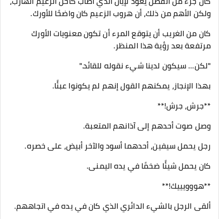
كان جزء من الفضل يعود لإيان الذي أصاب كاحل الزعيم الهارب،
ولكن الأهم من ذلك، أن هروب الزعيم كان واضحًا للأورك.
كان من الغريب أن يتوقع المرء أن تكون معنويات الأورك
مرتفعة بعد رؤية هذا المنظر.
"لكن... سيكون لدينا شيء نقوله للقائد."
بهذا الإنجاز، يمكنهم القول إنهم لم يكونوا عبئًا.
**جرش، جرش!**
وصل صوت أحدهم إلى آذانهم المتعبة.
رجل يحمل سيفين، أحدهما أسود والآخر أبيض، على خصره.
كان يحمل شيئًا ضخمًا في يده اليمنى.
**هووويييك!**
ألقى الرجل بالشيء الدائري الذي كان في يده في اتجاههم.