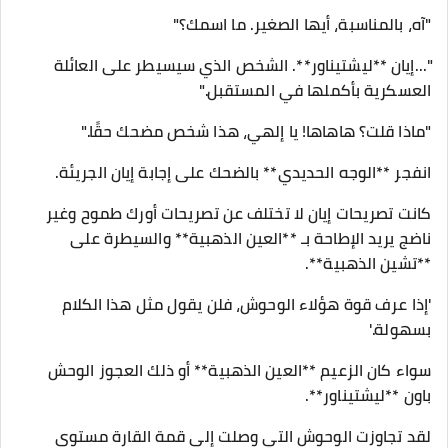
"آه، بالمناسبة، أيها الصغير. ما اسمك؟"
"...إيان **ليشتيناور**. الشخص الذي سيسيطر على العائلة
العسكرية بأكملها في المستقبل."
"ماذا قلت؟ هاهاها! يا إلهي، هذا شخص مضحك حقًا."
انفجر **الوجه الحديدي** بالضحك على إجابة إيان الجريئة.
كانت تصريحات إيان لا تختلف عن تصريحات أورك طموح وغير
ناضج يريد الإطاحة بـ **العين الذهبية** والسيطرة على
**تشين الذهبية**.
'إذا عرف قوة هؤلاء الوحوش، فلن يقول مثل هذا الكلام
بسهولة.'
سواء كان الزعيم **العين الذهبية** أو ذلك العجوز الوحش
باون **ليشتيناور**.
لقد تجاوزت الوحوش التي وصلت إلى قمة القارة مستوى