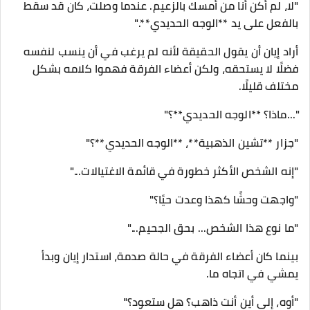
"لا، لم أكن أنا من أمسك بالزعيم. عندما وصلت، كان قد سقط
بالفعل على يد **الوجه الحديدي**."
أراد إيان أن يقول الحقيقة لأنه لم يرغب في أن ينسب لنفسه
فضلًا لا يستحقه، ولكن أعضاء الفرقة فهموا كلامه بشكل
مختلف قليلًا.
"...ماذا؟ **الوجه الحديدي**؟"
"جزار **تشين الذهبية**، **الوجه الحديدي**؟"
"إنه الشخص الأكثر خطورة في قائمة الاغتيالات..."
"واجهت وحشًا كهذا وعدت حيًا؟"
"ما نوع هذا الشخص... بحق الجحيم..."
بينما كان أعضاء الفرقة في حالة صدمة، استدار إيان وبدأ
يمشي في اتجاه ما.
"أوه، إلى أين أنت ذاهب؟ هل ستعود؟"