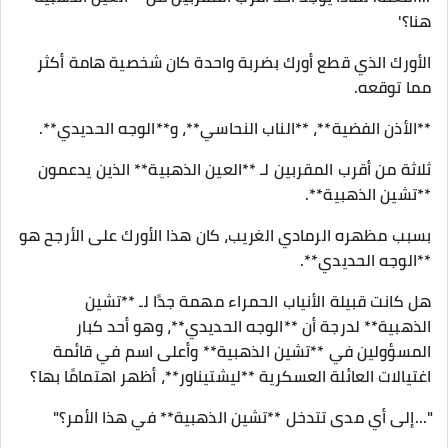
هنا؟'
الأورك الذي قطع أورك بضربة واحدة كان شخصية هامة أكثر
مما توقعه.
**الأذن الفضية**، **الناب النحاسي**، و**الوجه الحديدي**.
ثلاثة من أقرب المقربين لـ **العين الذهبية** الذين يدعمون
**تشين الذهبية**.
بسبب مظهره الرمادي الغريب، كان هذا الأورك على الأرجح هو
**الوجه الحديدي**.
هل كانت قبيلة الأنياب الحمراء مهمة جدًا لـ **تشين
الذهبية** لدرجة أن **الوجه الحديدي**، وهو أحد كبار
المسؤولين في **تشين الذهبية** وأعلى اسم في قائمة
اغتيالات العائلة العسكرية **ليشتيناور**، أظهر اهتمامًا بها؟
"...إلى أي مدى تتدخل **تشين الذهبية** في هذا الأمر؟"