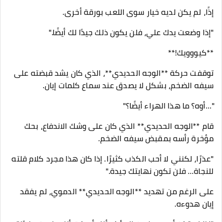
إذًا، لم يكن لديه خيار سوى اللعب بورقة أخرى.
"إذا وضعت يدك علي، فلن يكون ذلك جيدًا لك أيضًا."
**كيووويك!**
توقفت حركة **الوجه الحديدي**، الذي كان يشد قبضته على
سيفه الضخم، بشكل لا يصدق عند سماع كلمات إيان.
"...أوه؟ ما هذا الهراء أيضًا؟"
قام **الوجه الحديدي** الذي كان على وشك الاندفاع، بحك
مؤخرة رأسه بمقبض سيفه الضخم.
"عذرًا، لكنني لا أحب الكذب كثيرًا. إذا كان هذا مجرد كلام قلته
للنجاة... فلن تكون نهايتك جيدة."
على الرغم من تهديد **الوجه الحديدي** الدموي، لم يفقد
إيان هدوءه.