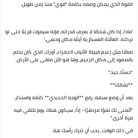
القوة الذي يمكن وصفه بكلمة "قوي" منذ زمن طويل.
'ماذا، إذا كان شخصًا لا يعرف قدراته، فإنه سيموت قريبًا حتى لو
تركته. العائلة العسكرية أيضًا مكان وحشي.'
تمامًا مثل زعيم قبيلة الأنياب الحمراء، أورك، الذي كان يحلم
بالصعود إلى مكان الزعيم، وها هو الآن ملقى على الأرض.
"حسنًا، جيد."
**تشالك!**
بعد أن وضع سيفه، رفع **الوجه الحديدي** كتفه واستدار.
"أتمنى لك نموًا مزدهرًا~ إذًا، سيكون هناك يوم نلتقي فيه
مرة أخرى."
في ذلك الوقت، يجب أن تترك رأسك هنا.