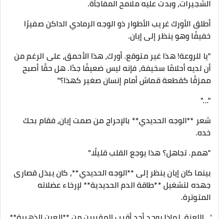
الشجيرات، وبدت عليه ملامح المفاجأة.
أطلق الأورك غريب الأطوار ذو الوجه الرمادي الداكن صفيرًا
خفيفًا وهو ينظر إلى إيان.
"يا للروعة! هذا غير متوقع. أورك، هذا الأحمق، على الرغم من
أن لديه أحلامًا سخيفة، فإنه ليس ضعيفًا جدًا. هل حقًا أصبح
ممزقًا كقطعة قماش أمام إنسان صغير كهذا؟"
"..."
شعر **الوجه الحديدي** بالإحراج من صمت إيان، فقام بحك
خده.
"همم. تجاهل؟ هذا يوجع القلب قليلًا."
بينما كان إيان ينظر إلى **الوجه الحديدي**، كان يبذل قصارى
جهده لتشغيل **طاقة الدم الحديدية** لإرخاء عضلاته
المتوترة.
'...اللعنة. لماذا يوجد أحد أقرب المقربين من **العين الذهبية**