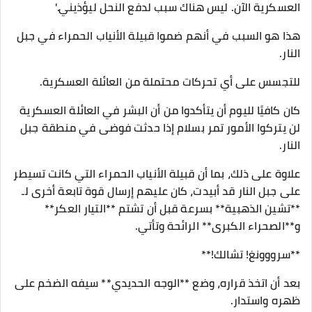
العسكرية الآن. ليس هناك سبب لدفع النحل ليؤذيني.'
هذا هو السبب في أنهم ضموا قبيلة الأنياب الحمراء في جبل
النار.
للتجسس على أي تحركات محتملة من العائلة العسكرية.
كان كافيًا لليوم أن يتأكدوا من أن البشر في العائلة العسكرية
لن يتركوا الأمور تمر بسلام إذا حدثت فوضى في منطقة جبل
النار.
علاوة على ذلك، بما أن قبيلة الأنياب الحمراء التي كانت تسيطر
على جبل النار قد أبيدت، كان عليهم إرسال قوة تابعة أخرى لـ
**تشين الذهبية** بسرعة قبل أن تشتم **التيار العكر**
و**الصحراء الكبرى** الرائحة وتأتي.
**سرووونغ! تشالك!**
بعد أن اتخذ قراره، وضع **الوجه الحديدي** سيفه الضخم على
ظهره واستدار.