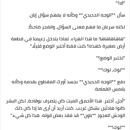
"آه؟"
سأل **الوجه الحديدي** وكأنه لا يفهم سؤال إيان.
لكنه سرعان ما فهم معنى السؤال، وانفجر ضاحكًا.
"هاهاهاهاها! ما هذا الهراء. لماذا يتدخل زعيمنا في قطعة
أرض صغيرة كهذه؟ كنت فقط أختبر الوضع قليلًا."
"تختبر الوضع؟"
**توك، توك!**
دفع **الوجه الحديدي** بجسد أورك المقطوع بقدمه وكأنه
يلامس القمامة.
"أجل، أختبر. هذا الأحمق الميت كان يتصرف بوقاحة، لكن البشر
كانوا هادئين بشكل غريب. كنت أريد أن أرى ما إذا كان ذلك
الوحش العجوز **باون** قد فقد بعض قوته. هذا كل شيء."
**توك!**