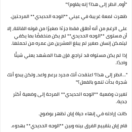
"أوه، انظر إلى هذا؟ إنه يقاوم؟"
ظهرت لمعة غريبة في عيني **الوجه الحديدي** المرحتين.
على الرغم من أنه أطلق فقط جزءًا صغيرًا من قوته القاتلة، إلا
أن مستوى **الوجه الحديدي** لم يكن منخفضًا بما يكفي
ليتمكن إنسان صغير لم يبلغ العشرين من عمره من تحملها.
إذا لم يكن مستواه قد تراجع، فإن هذا المشهد يعني شيئًا
واحدًا.
"...انظر إلى هذا؟ اعتقدت أنك مجرد برعم واعد، ولكن يبدو أنك
شجرة بدأت تنمو بالفعل؟"
تغيرت وضعية **الوجه الحديدي** المرحة إلى وضعية أكثر
جدية.
كانت إرادته في إنهاء حياة إيان تظهر بوضوح.
قام إيان بتقييم الفرق بينه وبين **الوجه الحديدي** بهدوء.