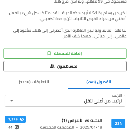
لكن من يهتم بذلك؟ لا أريد هذه الحياة... لقد امتلكت كل شيء بالفعل...
تبا لهذا العالم، وتبا لابن العاهرة الذي أحضرني إلى هنا... سأعود إلى
عالمي... إلى حياتي... مهما كلف الأمر.
إضافة للمفضلة
المساهمون
الفصول
(248)
التعليقات
(
1116
)
الترتيب
ترتيب من أعلى ﻷقل
النخبة vs الألتراس (1)
1,279
224
2025/01/18
•
المدفعية المقدسة
44