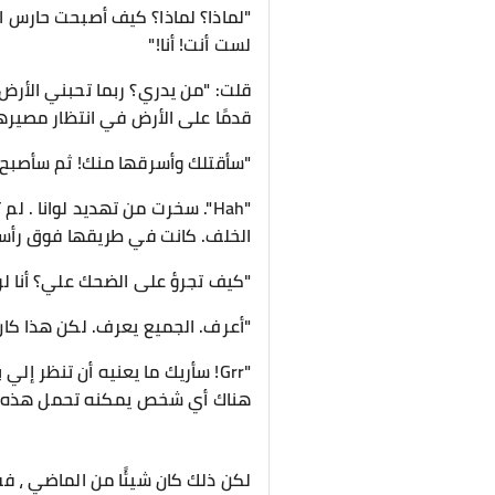
"لماذا؟ لماذا؟ كيف أصبحت حارس ال
لست أنت! أنا!"
قلت: "من يدري؟ ربما تحبني الأرض 
قدمًا على الأرض في انتظار مصيرها 
"سأقتلك وأسرقها منك! ثم سأصبح 
"Hah". سخرت من تهديد لوانا .
الخلف. كانت في طريقها فوق رأسه
"كيف تجرؤ على الضحك علي؟ أنا لوا
"أعرف. الجميع يعرف. لكن هذا كا
"Grr! سأريك ما يعنيه أن تنظر إل
هناك أي شخص يمكنه تحمل هذه ا
لكن ذلك كان شيئًا من الماضي ، فق