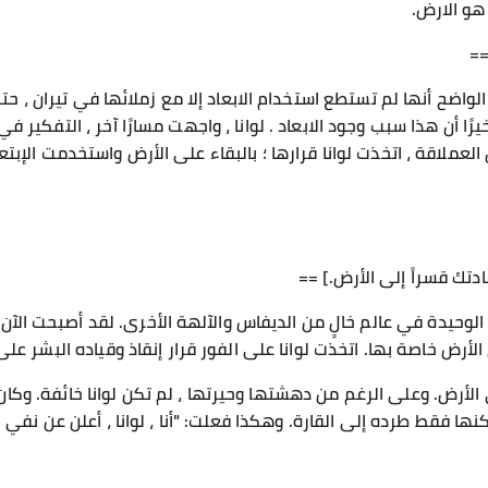
هو الارض.
==
الواضح أنها لم تستطع استخدام الابعاد إلا مع زملائها في تيران ، حتى
ًا أن هذا سبب وجود الابعاد . لوانا ، واجهت مسارًا آخر ، التفكير في م
 العملاقة ، اتخذت لوانا قرارها ؛ بالبقاء على الأرض واستخدمت الإبت
تك قسراً إلى الأرض.] ==
 الوحيدة في عالم خالٍ من الديفاس والآلهة الأخرى. لقد أصبحت الآن
 الأرض خاصة بها. اتخذت لوانا على الفور قرار إنقاذ وقياده البشر ع
الأرض. وعلى الرغم من دهشتها وحيرتها ، لم تكن لوانا خائفة. وكا
نها فقط طرده إلى القارة. وهكذا فعلت: "أنا ، لوانا ، أعلن عن نفي