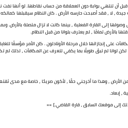
 قبل أن تنتهي بوابة دون العملاقة من حساب نقاطها. لو أنها نفت ن
دة ، لا ، فقد أصبحت حارسه الأرض . كان النظام سيقبلها كمالكه لل
ولها إلى القارة الفعلية ، بينما كانت لا تزال متصلة بالأرض. وبما 
ها بالأرض تمامًا ، لم يعترف بلوانا من قبل النظام.
كافآت على إنجازاتها خلال مرحلة الأوتادلون . كان الأمر مؤسفًا للغاية 
لكن لوانا لم تبقَ طويلًا بما يكفي لتعرف عن المكافآت ، لذلك لم ت
 من الأرض ، وهذا ما أخرجني حقًا ، لأكون صريحًا ، خاصة مع مدى ثقت
 ، إبعاد.
تك إلى موقعك السابق ، قارة القاضي.] ==