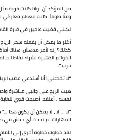
من المؤكد أن لوانا كانت قوية مثل
وقتًا طويلاً. كانت معظم معاركي 
لكنني قضيت عامين في قارة القاضي
أكثر ما يمكن أن يفعله سحر الرياح 
كذلك؟ إنه لأمر مدهش. هناك أماك
الخواتم الذهبية لشراء نقاط الحاله
حرب ".
"لا تخدعني! أنا أستدعي غضب الرياح
هبت الريح على جانبي مباشرة واصط
نفسه ، أعتقد. أصبحت قوي للغاية "
"لا ... لا ، لا يمكن أن يكون هذا 
المهارات لم تحدث أي خدش في ص
لقد خطوت خطوة أخرى إلى الأمام: 