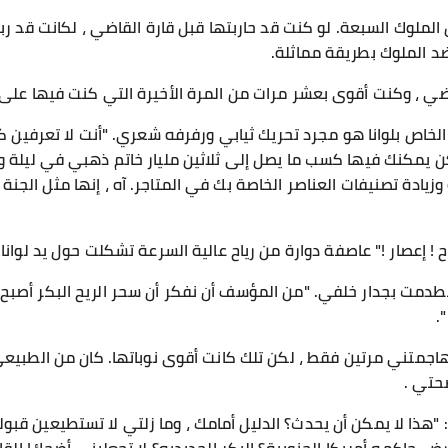
 الملوك السبعة. لو كنت قد حاربتها قبل قارة القاضي ، لكانت قد ر
ضد الملوك بطريقة مماثلة.
 ، وكنت أقوى بعشر مرات من المرة الأخيرة التي كنت فيها على ال
الخاص بلوانا هو مجرد تحريك ثيابي ورفرفه شعري. "أنت لا تعرفين كي
ن يمكنك فيها كسب ما يصل إلى ثلاثين مليار خاتم ذهبي في ليلة 
 وزيادة تصنيفات العناصر الخاصة بك في المتاجر. آه ، إنها مثل الجنة
 ! إعصار !" ​​عاصفة دوارة من رياح عالية السرعة تشكلت حول يد لوا
دمت بجدار خلفي. "من المؤسف أن نفكر أن سحر الريح البكر أصبح ض
.
..." هاجمتني مرتين فقط ، لكن تلك كانت أقوى نوباتها. كان من الطبيعي
حتي .
"هذا لا يمكن أن يحدث؟ الدليل أمامك ، وما زلتي لا تستطيعين قبول