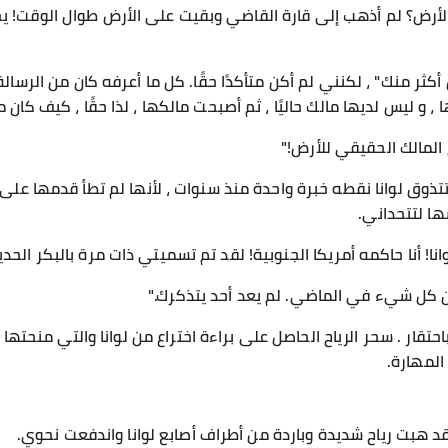
أرض؟ لم أذهب إلى قارة القاضي وبقيت على الأرض طوال الوقت! يجب 
أكثر منك" ، لكنني لم أكن متأكدًا حقًا. كل ما أعرفه كان من الرسا
، و ليس لديها مالك حاليًا ، ثم أصبحت مالكها ، لذا حقًا ، كيف كان
المالك الحقيقي للأرض!"
 لم تتذوق لوانا نقطه خبرة واحدة منذ سنوات ، لأنها لم تطأ قدمها ع
ا لتتحداني.
نا! أنا حاكمه أمريكا الجنوبية! لقد تم تسميتي ذات مرة بالبكر ال
ن كل شيء في الماضي. لم يعد أحد يتذكرك."
ي باحتقار . سحر الرياح الحاصل على براءة اختراع من لوانا والتي منحتها
لمهارة.
د هبت رياح شديدة وباردة من أطراف أصابع لوانا واندفعت نحوي.