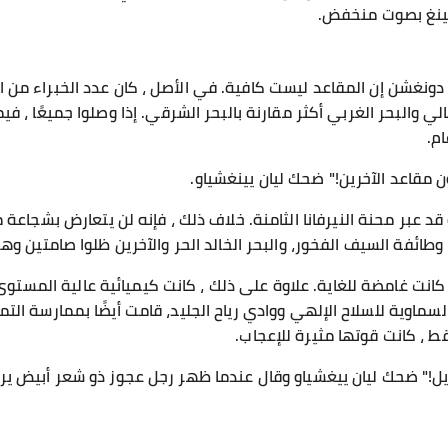
مينغ بصوت منخفض.
دونغشن إن المقاعد ليست كافية. في الأصل ، كان عدد الخبراء من الب
الي والبحر الغربي أكثر مقارنة بالبحر الشرقي. إذا وصلوا جميعًا ، ف
م.
ن مقاعد الآخرين!" ضحك ليان يينغشياو.
 قد عبر محنة النيرفانا الثامنة. خلاف ذلك ، فإنه لن يتعارض بشجاع
 وطائفة السيف الفخور، والبحر الخالد الحر والآخرين ظلوا صامتين و
كانت غامضة للغاية. علاوة على ذلك ، كانت كيميائية عالية المستوى. 
ماوية للسلاح الإلهي ووادي رياح الجليد، قامت أيضًا بممارسة التمر
 ، كانت قوتها مثيرة للإعجاب.
ل!" ضحك ليان ييغشياو وقال عندما ظهر رجل عجوز ذو شعر أبيض يرتد