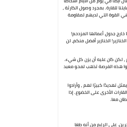
 أيضًا في يوم من الأيام أشخاصًا
ا للقارة. بمجرد وصول الكارثة ،
هي القوة التي لديهم لمقاومة
خارج جدول أعمالها المزدحم!
خنازير! الخنازير أفضل منكم، لن
هم ، لكن كان عليه أن يزن كل شيء.
دعوا هذه الفرصة تذهب لمحو معبد
ثل تهديدًا كبيرًا لهم ، وأرادوا
لقارات الأخرى على الخضوع. إذا
طان معا.
رين. على الرغم من أنه طغا