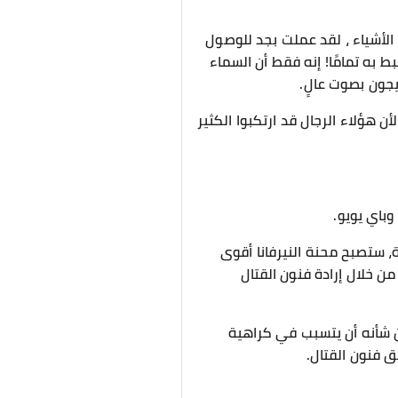
ه الأشياء ، لقد عملت بجد للوصول
به تمامًا! إنه فقط أن السماء
يجون بصوت عالٍ.
ن هؤلاء الرجال قد ارتكبوا الكثير
باي يويو.
ة، ستصبح محنة النيرفانا أقوى
من خلال إرادة فنون القتال
من شأنه أن يتسبب في كراهية
ق فنون القتال.