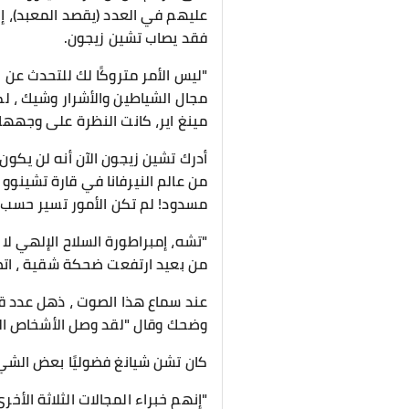
عليهم في العدد (يقصد المعبد)، إلا أ
فقد يصاب تشين زيجون.
"ليس الأمر متروكًا لك للتحدث عن ا
مجال الشياطين والأشرار وشيك ، ل
مينغ اير، كانت النظرة على وجهها ب
أدرك تشين زيجون الآن أنه لن يكون
من عالم النيرفانا في قارة تشينو
مسدود! لم تكن الأمور تسير حسب ح
"تشه، إمبراطورة السلاح الإلهي لا 
من بعيد ارتفعت ضحكة شقية ، اتض
عند سماع هذا الصوت ، ذهل عدد قلي
وضحك وقال "لقد وصل الأشخاص الح
كان تشن شيانغ فضوليًا بعض الش
"إنهم خبراء المجالات الثلاثة الأ