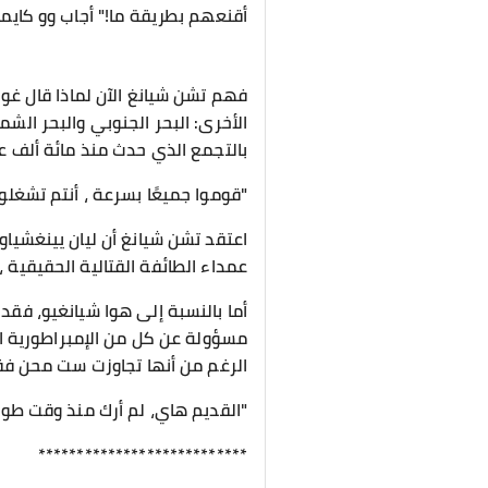
أقنعهم بطريقة ما!" أجاب وو كاي
فهم تشن شيانغ الآن لماذا قال غو 
الأخرى: البحر الجنوبي والبحر الشم
بالتجمع الذي حدث منذ مائة ألف عا
"قوموا جميعًا بسرعة ، أنتم تشغلو
اعتقد تشن شيانغ أن ليان يينغشياو
عمداء الطائفة القتالية الحقيقية ،
أما بالنسبة إلى هوا شيانغيو، فقد 
مسؤولة عن كل من الإمبراطورية الس
الرغم من أنها تجاوزت ست محن فقط
"القديم هاي، لم أرك منذ وقت طوي
***************************