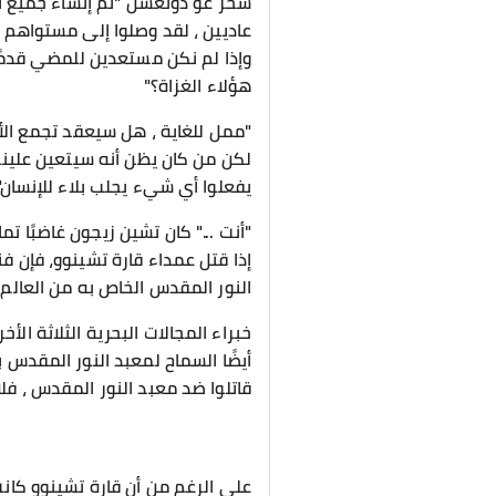
سخر غو دونغشن "تم إنشاء جميع الطو
عاديين ، لقد وصلوا إلى مستواهم 
وإذا لم نكن مستعدين للمضي قدمًا
هؤلاء الغزاة؟"
"ممل للغاية ، هل سيعقد تجمع الأ
لكن من كان يظن أنه سيتعين علينا ب
يفعلوا أي شيء يجلب بلاء للإنسان
"أنت ..." كان تشين زيجون غاضبًا تم
إذا قتل عمداء قارة تشينوو، فإن ف
النور المقدس الخاص به من العالم.
خبراء المجالات البحرية الثلاثة الأ
أيضًا السماح لمعبد النور المقدس ب
قاتلوا ضد معبد النور المقدس ، فل
على الرغم من أن قارة تشينوو كان