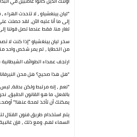
أولئك الذين كانوا غاضبين في البدا
"ليان يينغشياو ، لا تتحدث الهراء ،
إلى ما أنا عليه الآن، لقد حصلت 
تغار منا. فقط عندما تصل قوتنا إلى
سخر ليان يينغشياو "إذا كنت لا تصد
من الخطايا ، لم يمر شخص واحد م
ارتجف عمداء الطوائف الشيطانية قلي
"هل هذا صحيح؟ هل محن النيرفانا 
"نعم ، إنه مرتبط ولكن بدقة، ليس 
بالفعل. ما هو القانون الدقيق، نحن
يمكنك أن تأخذ لمحة عنها!" أوضحت
يتم استخدام طريق فنون القتال لتق
السماء لهم. ومع ذلك ، فإن غالبية