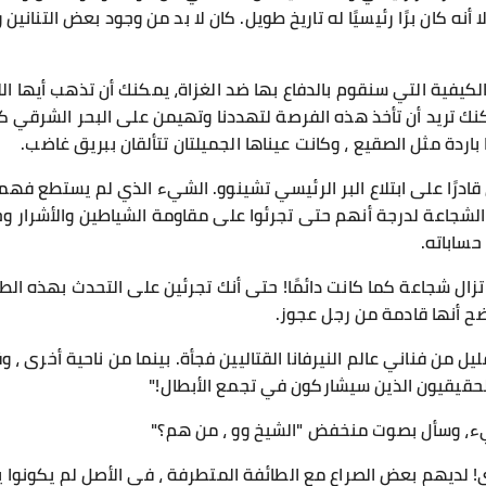
نه كان برًا رئيسيًا له تاريخ طويل. كان لا بد من وجود بعض التنانين وال
لكيفية التي سنقوم بالدفاع بها ضد الغزاة، يمكنك أن تذهب أيها الل
كنك تريد أن تأخذ هذه الفرصة لتهددنا وتهيمن على البحر الشرقي 
اردة مثل الصقيع ، وكانت عيناها الجميلتان تتألقان ببريق غاضب.
 قادرًا على ابتلاع البر الرئيسي تشينوو. الشيء الذي لم يستطع فه
و الشجاعة لدرجة أنهم حتى تجرئوا على مقاومة الشياطين والأشرار 
ساباته.
تزال شجاعة كما كانت دائمًا! حتى أنك تجرئين على التحدث بهذه الطر
ح أنها قادمة من رجل عجوز.
ل من فناني عالم النيرفانا القتاليين فجأة. بينما من ناحية أخرى ،
قيقيون الذين سيشاركون في تجمع الأبطال!"
يء، وسأل بصوت منخفض "الشيخ وو ، من هم؟"
خرى! لديهم بعض الصراع مع الطائفة المتطرفة ، في الأصل لم يكونوا 