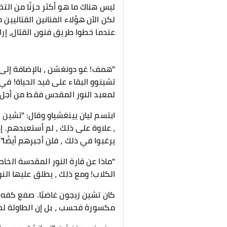
ليس هناك ما هو أكثر حزنًا من التخل
لكن الآن هؤلاء الفنانين القتاليين 
عندما خطوا طريق فنون القتال، إراد
"همف! غو دونغشن ، بالإضافة إلى ت
تشينوو البقاء على قيد الحياة! في
لمعبد النور المقدس فقط من أجل 
ابتسم ليان يينغشياو وقال: "تشين 
، علاوة على ذلك ، لم أستعبدهم. إ
يرغبوا في ذلك ، فلن أجبرهم أيضًا".
"ماذا عن قارة النور المقدسة الخا
الكلاب! ومع ذلك ، يطلق عليها الن
كان تشين زيجون غاضبًا. صفع كفه 
مكسورة فحسب ، بل إن الطاولة لم ته