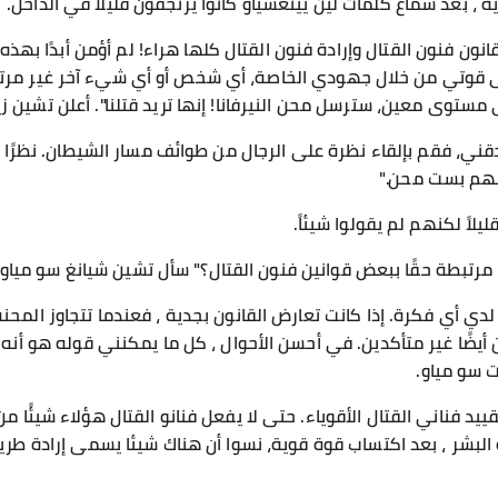
ية ، بعد سماع كلمات لين يينغشياو كانوا يرتجفون قليلاً في الداخل.
 قانون فنون القتال وإرادة فنون القتال كلها هراء! لم أؤمن أبدًا بهذ
على قوتي من خلال جهودي الخاصة، أي شخص أو أي شيء آخر غير مرتبط 
 مستوى معين، سترسل محن النيرفانا! إنها تريد قتلنا". أعلن تشين ز
قني، فقم بإلقاء نظرة على الرجال من طوائف مسار الشيطان. نظرًا لأ
نهم بست محن."
لاً لكنهم لم يقولوا شيئاً.
مرتبطة حقًا ببعض قوانين فنون القتال؟" سأل تشين شيانغ سو مياو و
لدي أي فكرة. إذا كانت تعارض القانون بجدية ، فعندما تتجاوز المحن
 أيضًا غير متأكدين. في أحسن الأحوال ، كل ما يمكنني قوله هو أنه 
 سو مياو.
ييد فناني القتال الأقوياء. حتى لا يفعل فنانو القتال هؤلاء شيئًا 
 البشر ، بعد اكتساب قوة قوية، نسوا أن هناك شيئا يسمى إرادة طري