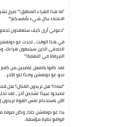
"ما هذا الهراء المطلق!" صرخ تشين 
الاعتناء بكل شيء بأنفسكم!"
"دعوني أرى كيف ستعقدون تجمع ال
في هذا الوقت ، تحدث غو دونغشن ق
الحمقى الذين سيتبعون هراءك. وكم
النيرفانا في النهاية!"
لقد كانوا بالفعل غاضبين من كلام 
نحو غو دونغشن واحدًا تلو الآخر.
"لماذا؟ هل تريدون القتال؟ هل قلت
تصبحوا عبيدًا لشخص آخر ، لقد تخلي
الآن باستخدام نفس القوة تريدون إي
بدا غو دونغشن جادا، وكان صوته ملي
الواقع نظرة مؤسفة.