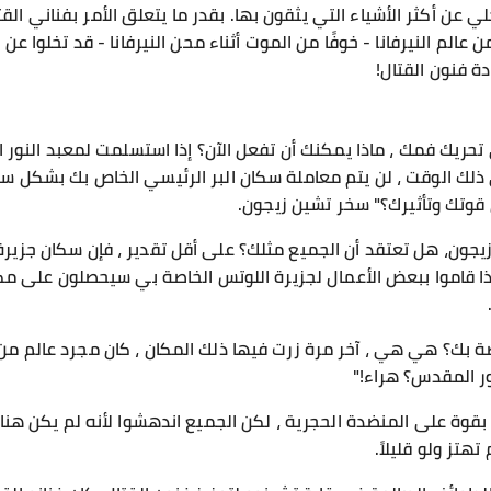
ي عن أكثر الأشياء التي يثقون بها. بقدر ما يتعلق الأمر بفناني القتا
من عالم النيرفانا - خوفًا من الموت أثناء محن النيرفانا - قد تخلوا ع
ة فنون القتال!
حريك فمك ، ماذا يمكنك أن تفعل الآن؟ إذا استسلمت لمعبد النور ا
 ذلك الوقت ، لن يتم معاملة سكان البر الرئيسي الخاص بك بشكل سي
قوتك وتأثيرك؟" سخر تشين زيجون.
زيجون، هل تعتقد أن الجميع مثلك؟ على أقل تقدير ، فإن سكان جزير
ذا قاموا ببعض الأعمال لجزيرة اللوتس الخاصة بي سيحصلون على مكاف
صة بك؟ هي هي ، آخر مرة زرت فيها ذلك المكان ، كان مجرد عالم من 
ور المقدس؟ هراء!"
بقوة على المنضدة الحجرية ، لكن الجميع اندهشوا لأنه لم يكن هن
تز ولو قليلاً.