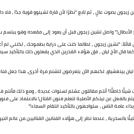
زيجون بصوت عالٍ ، ثم تابع "نظرًا لأن قارة تشينوو قوية جدًا ، فلا
أبطال!" واصل تشين زيجون قبل أن يعود إلى مقعده وهو يبتسم ب
ائلاً: "تشين زيجون ، لطالما كنت على دراية بطموحك ، لكنني لم أ
ا قال الأخ ليان ، فإن هؤلاء القذرين الذي يفعلون ذلك بالتأكيد
ليان يينغشياو، لكنهم الآن يتعرضون للشتم مرة أخرى. هذا جعل فناني 
 شيئًا خاطئًا؟ أنتم مقاتلون عشتم لسنوات عديدة ، ومع ذلك فأنتم ف
تم بالفعل عن نيتكم الأصلية لتعلم فنون القتال! بالاعتماد على فنون
ذاء عامة الناس ، ستواجهون بالتأكيد انتقام السماء!"
ئًا بالسخرية ، عندما نظر إلى هؤلاء الفنانين القتاليين من عالم الني