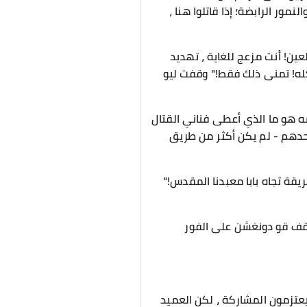
نمور الرابضة؛ إذا قاتلوا هنا ،
عين! أنت مزعج للغاية ، تهديد
كله! تمنى ذلك فقط!" وقفت ليو
مه هو ما الذي أعطى فناني القتال
وحدهم - لم يكن أكثر من طريق
يقة تجاه بابا معبدنا المقدس!"
 وقف قو دونغشن على الفور
يعتزمون المشاركة ، لكن العميد