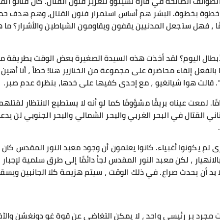
ائف الصالحة في قارة تشينوو لتعزيز فنون القتال. كان فنانو القتال
خطوة بخطوة. البشر هم أساس استمرار فنون القتال، وهم هدف حمايتن
 ، فهل ستجعل المدنيين يقفون ويقاومون الشياطين والأشرار؟ ما 
بطال اليوم؟ لقد أخذت هذه السيدة الصغيرة بعض الوقت بطريقة ما 
الفعل إلقاء محاضرة على مجموعة من الخنازير هنا! خطأ ، أنا أهين ال
". قالت هوا شيانغيو ، مع إحدى كفيها على خدها، بنظرة عدم صبر.
امًا. لمعت عيناه بريقًا مشؤومًا كما لو أنه لا يستطيع الانتظار لقتل
ناني القتال في البحر الغربي والبحر الشمالي والبحر الجنوبي لن ي
خرى لم يكونوا أغبياء. كانوا يعلمون أن وجود معبد النور المقدس كان يم
الانهيار ، لكن معبد النور المقدس لجأ دائمًا إلى طرق سلمية لإجبار ا
ا بد أن يحدث صراع. في ذلك الوقت ، سيتم هزيمة كلا الجانبين ويسق
ت مجرد بر رئيسي واحد ، لا يمكن التغاضي عن قوة غو دونغشن والآخ