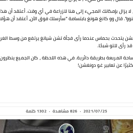
 لا يزال بإمكانك المجيء إلى هنا للزراعة في أي وقت. أعتقد أن هذا
ينوو". قال وو كانغ هونغ بابتسامة "سأرسلك فوق الآن، أعتقد أن هؤل
غشن يتحدث بحماس عندما رأى فجأة تشن شيانغ يرتفع من وسط الغ
 رأى للتو شبحًا.
لساحة المربعة بطريقة دائرية. في هذه اللحظة ، كان الجميع ينظرو
ثيرًا عن تعابير غو دونغشن!
2021/07/25
·
826 مشاهدة
·
1302 كلمة