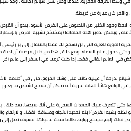
ي وسط الغرفة الحجرية. عندما وصل تشن شيانغ بجانبه ، وجد شيئين
والآخر كان عبارة عن خريطة.
، لاحظ وجود الكثير من النصوص على القرص الأسود. يبدو أن القر
كاملة ، ويمكن تدوير هذه الحلقات! (يمكنكم تشبيه القرص بالإسطرلا
حرية القوية للغاية التي لن تسمح لك فقط بالانتقال إلى بر رئيسي آخ
 وحتى دخول عالم السماء! ومع ذلك ، هذا من خلال فرضية أن لديك ما
ركض في العالم الفاني فقط. إذا كنت ترغب في السفر إلى عالم آخر،
انغ لدرجة أن عينيه كانت على وشك الخروج. حتى في أحلامه الأكثر ج
في الواقع هائلاً للغاية لدرجة أنه يمكن أن يسمح لشخص ما بعبور ال
ليها حتى تتعرف عليك المعدات السحرية على أنك سيدها. بعد ذلك ، 
 لكنه يشبه القرص)! يتم تحديد الاتجاه ومسافة الفضاء والارتفاع وا
رص نقلك إليه، سيفتح بوابة. طالما قمت بدخولها، فسوف تصل إلى 