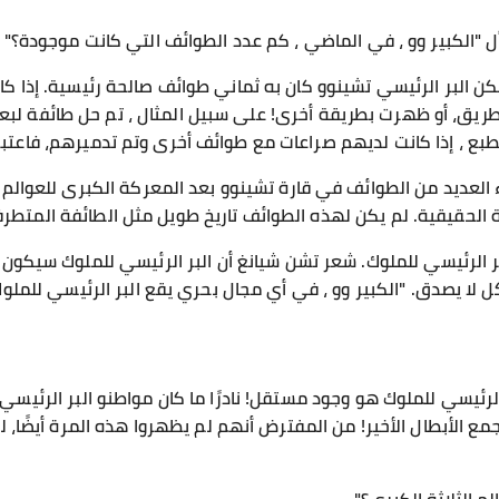
ل "الكبير وو ، في الماضي ، كم عدد الطوائف التي كانت موجودة؟"
، لكن البر الرئيسي تشينوو كان به ثماني طوائف صالحة رئيسية. إذا ك
يق، أو ظهرت بطريقة أخرى! على سبيل المثال ، تم حل طائفة لب
الطبع ، إذا كانت لديهم صراعات مع طوائف أخرى وتم تدميرهم، فاعتبر
 العديد من الطوائف في قارة تشينوو بعد المعركة الكبرى للعوالم الث
لية الحقيقية. لم يكن لهذه الطوائف تاريخ طويل مثل الطائفة المتطرف
 الرئيسي للملوك. شعر تشن شيانغ أن البر الرئيسي للملوك سيكون را
ل لا يصدق. "الكبير وو ، في أي مجال بحري يقع البر الرئيسي للملو
الرئيسي للملوك هو وجود مستقل! نادرًا ما كان مواطنو البر الرئيسي 
مع الأبطال الأخير! من المفترض أنهم لم يظهروا هذه المرة أيضًا، ل