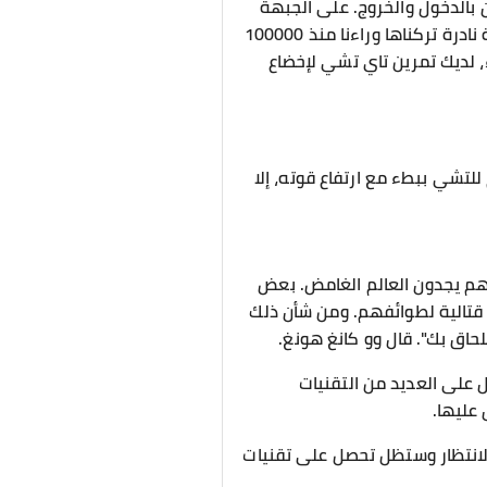
 بالدخول والخروج. على الجبهة
هي خريطة الطريق! الأشياء المخزنة داخل العالم الغامض غير عادية ، وكلها عبارة عن كتب فنون قتالية نادرة تركناها وراءنا منذ 100000
، لديك تمرين تاي تشي لإخضاع
للتشي ببطء مع ارتفاع قوته، إلا
دعهم يجدون العالم الغامض. بعض
 قتالية لطوائفهم. ومن شأن ذلك
لحاق بك". قال وو كانغ هونغ.
ل على العديد من التقنيات
 عليها.
الانتظار وستظل تحصل على تقنيات