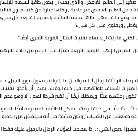
ير إلى العالم الغامض، والذي يجب أن يكون كافيًا للسماح للإنسان
اعة! ومع ذلك ، فهي كلها عديمة الفائدة بالنسبة لك. بعد كل شيء
هي يغطي ويحتوي على كل شيء".
لكني ما زلت أريد تعلم تقنيات القتال القوية الأخرى أيضًا."
ل التمرين الإلهي للرموز الأربعة كثيرًا. على الرغم من زيادة طلبهم 
خريطة لأولئك الرجال أعلاه والذين ما زالوا يتجمعون فوق الجبل، 
ا الميراث لأسلاف طوائفهم. في ذلك الوقت ، يمكن أن يأخذوا تقنيات
كون رحلتهم عبثًا، ويمكنك أيضًا أن تضع شرطًا لهم ، ألا وهو عدم ال
اً جيدًا حقًا. في ذلك الوقت ، يمكن للطائفة المتطرفة أيضًا الحصو
ل غو دونغشن عن التقنيات ، وكان متأكدًا من أنه سيتمكن من الحصول
ل خطيرًا بعض الشيء. إذا سمحت لهؤلاء الرجال بالرحيل، عليك فقط 