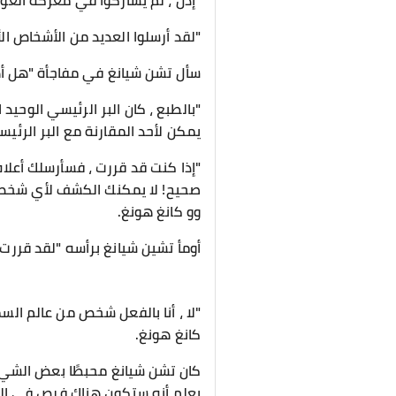
"إذن ، لم يشاركوا في معركة العوال
"لقد أرسلوا العديد من الأشخاص الأق
سأل تشن شيانغ في مفاجأة "هل أهل
"بالطبع ، كان البر الرئيسي الوحيد 
يمكن لأحد المقارنة مع البر الرئيس
"إذا كنت قد قررت ، فسأرسلك أعلا
صحيح! لا يمكنك الكشف لأي شخص حو
وو كانغ هونغ.
أومأ تشين شيانغ برأسه "لقد قررت
"لا ، أنا بالفعل شخص من عالم السما
كانغ هونغ.
كان تشن شيانغ محبطًا بعض الشيء.
يعلم أنه ستكون هناك فرص في المس