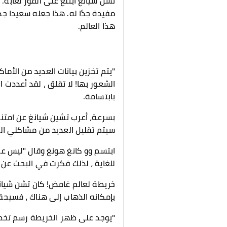
تشن شيانغ ابتلع على الفور لعابه.
مفيدة جدًا له. هذا جعله سعيدا جد
هذا العالم.
"يتم تخزين بيانات العديد من الأما
الشعور بها! لا تقلق ، لقد أعددت ا
بابتسامة.
بسرعة، أعرب تشين شيانغ عن امتنان
سيتم تقليل العديد من مشاكلي ال
ابتسم وو كانغ هونغ وقال "ليس علي
للغاية ، لذلك فكرت في البحث عن
خريطة لعالم غامض! كان تشن شيانغ
بإمكانه الذهاب إلى هناك ، فسيحقق
"يوجد على ظهر الخريطة رسم تخطي