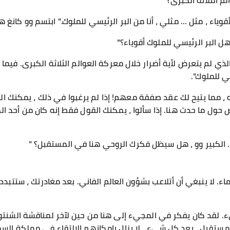
م الثلاثة الكبرى؟"
وياء ، مثل ... مثلي ، أنا من البر الرئيسي للملوك." ابتسم وو كانغ ه
 البر الرئيسي للملوك أقوياء؟"
الذي لم يتعرض لأية أضرار خلال معركة العوالم الثلاثة الكبرى. فيما 
ي للملوك".
ه ، مما يتيح لك عقد صفقة معهم! إذا لم يرغبوا في ذلك ، يمكنك ا
ل ما حدث هنا. إذا سألوا ، يمكنك القول فقط إنه كان من أحد الكبا
. الكبير وو ، هل سيظل فكرك الروحي هنا في المستقبل؟ "
ء. لا ينبغي أن أتلاعب بشؤون العالم الفاني. بعد مغادرتك ، ستتبدد أ
 لقد كان يفكر في المجيء إلى هنا من حين لآخر لمناقشة الشنتو 
تقبل ، بعد كل شيء ، لا يزال بإمكانهم الالتقاء في مملكة السم