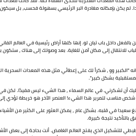
 كانت هذه المعدات السحرية تتحدى السماء حقًا. لقد كانت معدات س
ا. لم يكن بإمكانه مغادرة البر الرئيسي بسهولة فحسب، بل سيكون ق
كن بالفعل داخل باب تيان لو. إنها كلها أراض رئيسية في العالم الفا
لباب للانتقال إلى مكان آمن للغاية. بعد وصولك إلى هناك ، ستكون بال
ه "الكبير وو ، شكراً لك على إعطائي مثل هذه المعدات السحرية ال
مستقبلية بشكل كبير".
ك أن تشكرني. في عالم السماء ، هذا الشيء ليس مفيدًا. لكن في ال
 شخص مناسب لتمرير هذا الشيء! العنصر الآخر هو خريطة تؤدي إلى
 سعيدا في قلبه. بشكل عام ، يمكن العثور على الكثير من الأشياء ا
 بالتأكيد نتيجة كبيرة.
طي للتشكيل الذي يفتح العالم الغامض. أنت بحاجة إلى بعض الأش