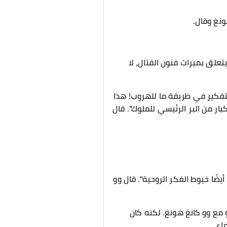
ونغ وقال.
يتعلق بميراث فنون القتال، لا
لتفكير في طريقة ما للهروب! هذا
ر من البر الرئيسي للملوك". قال
يضًا خيوط الفكر الروحية". قال وو
مع وو كانغ هونغ. لكنه كان
اء.