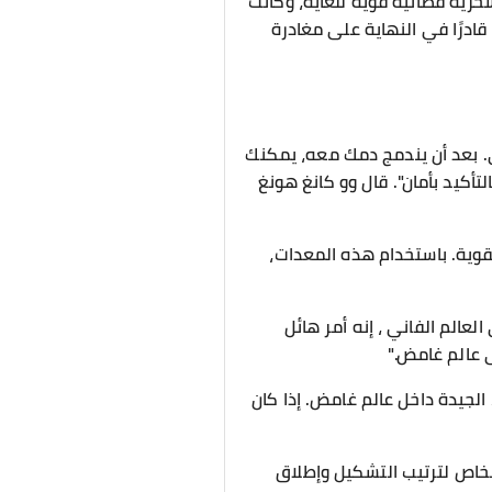
حرية فضائية قوية للغاية، وكانت
ادرًا في النهاية على مغادرة
ني. بعد أن يندمج دمك معه، يمكنك
تأكيد بأمان". قال وو كانغ هونغ
قوية. باستخدام هذه المعدات،
عالم الفاني ، إنه أمر هائل
 عالم غامض."
لجيدة داخل عالم غامض. إذا كان
خاص لترتيب التشكيل وإطلاق