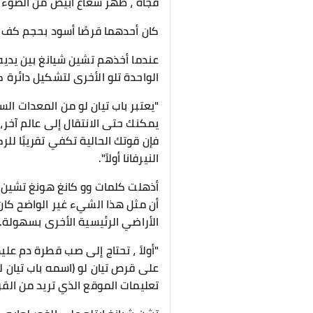
فجأة ، ظهر شعاع أبيض من الضوء ف
كان أحدهما قرصًا أسود بحجم كف ، 
عندما أخذهم تشين شيانغ بين يديه
الواحدة تلو الأخرى لتشكيل دائرة 
"يعتبر باب تيان لو من المعدات الس
يمكنك حتى الانتقال إلى عالم آخر،
فإن قوتك الحالية تكفي تقريبًا لل
النيرفانا أولاً".
أذهلت كلمات وو كانغ هونغ تشين شي
أن مثل هذا الشيء غير الواضح كان 
الأراضي الرئيسية الأخرى بسهولة.
"أولاً ، تحتاج إلى صب قطرة دم ع
على قرص تيان لو (اسمه باب تيان لو
تعليمات الموقع الذي تريد من الق