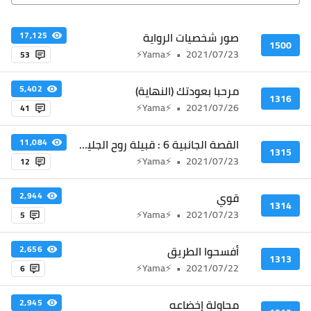
صور شخصيات الرواية
17,125
1500
⚡Yama⚡
•
2021/07/23
53
مرحبا بعودتك (النهاية)
5,402
1316
⚡Yama⚡
•
2021/07/26
41
القصة الجانبية 6 : قبيلة روح الجليد - لين دونغ يقاتل ثلاثة سياديين
11,084
1315
⚡Yama⚡
•
2021/07/23
12
قوي
2,944
1314
⚡Yama⚡
•
2021/07/23
5
أفسحوا الطريق
2,656
1313
⚡Yama⚡
•
2021/07/22
6
محاولة إخضاعه
2,945