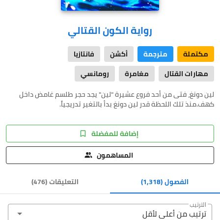
رواية الكون القتالي
مكتملة
مترجمة
أكشن
فانتازيا
مهارات القتال
مغامرة
رومانسي
لين دونغ، فتى من أحد فروع عشيرة "لين" يجد حجر طلسم غامض داخل
كهف.منذ تلك اللحظة قدر لين دونغ بدأ بالتغير تدريجياً.
إضافة للمفضلة
المساهمون
الفصول
(1,318)
التعليقات
(
476
)
الترتيب
ترتيب من أعلى ﻷقل