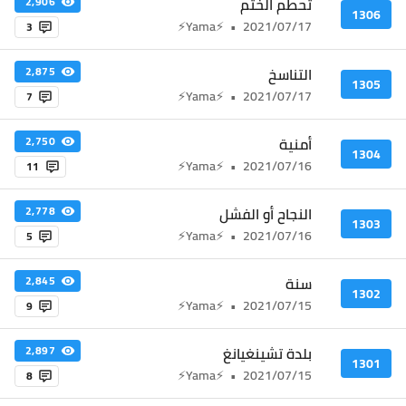
تحطم الختم
2,906
1306
⚡Yama⚡
•
2021/07/17
3
التناسخ
2,875
1305
⚡Yama⚡
•
2021/07/17
7
أمنية
2,750
1304
⚡Yama⚡
•
2021/07/16
11
النجاح أو الفشل
2,778
1303
⚡Yama⚡
•
2021/07/16
5
سنة
2,845
1302
⚡Yama⚡
•
2021/07/15
9
بلدة تشينغيانغ
2,897
1301
⚡Yama⚡
•
2021/07/15
8