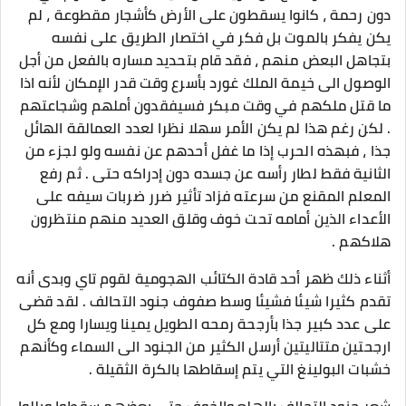
دون رحمة ، كانوا يسقطون على الأرض كأشجار مقطوعة ، لم
يكن يفكر بالموت بل فكر في اختصار الطريق على نفسه
بتجاهل البعض منهم ، فقد قام بتحديد مساره بالفعل من أجل
الوصول الى خيمة الملك غورد بأسرع وقت قدر الإمكان لأنه اذا
ما قتل ملكهم في وقت مبكر فسيفقدون أملهم وشجاعتهم
. لكن رغم هذا لم يكن الأمر سهلا نظرا لعدد العمالقة الهائل
جذا ، فبهذه الحرب إذا ما غفل أحدهم عن نفسه ولو لجزء من
الثانية فقط لطار رأسه عن جسده دون إدراكه حتى . ثم رفع
المعلم المقنع من سرعته فزاد تأثير ضرر ضربات سيفه على
الأعداء الذين أمامه تحت خوف وقلق العديد منهم منتظرون
هلاكهم .
أثناء ذلك ظهر أحد قادة الكتائب الهجومية لقوم تاي وبدى أنه
تقدم كثيرا شيئا فشيئا وسط صفوف جنود التحالف . لقد قضى
على عدد كبير جذا بأرجحة رمحه الطويل يمينا ويسارا ومع كل
ارجحتين متتاليتين أرسل الكثير من الجنود الى السماء وكأنهم
خشبات البولينغ التي يتم إسقاطها بالكرة الثقيلة .