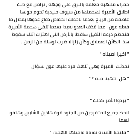
حمراء ملتهبة مغلفة بالبرق على وجهه ، تزامن مع ذلك
اطلاق الأميرة لهجمتها من سيوف جليدية تحوم حولها
عاصفة من الرياح بعدما لاحظت انخفاض دفاع عدوها بفضل ما
فعله غون . مما قذف العدو بعيدا بعدما تلقى هجمة الأميرة
فتحطم درعه الثقيل ساقطا بالأرض التي اهتزت اثناء سقوط
هذا الكائن العملاق وكأن زلزالا ضرب لوهلة من الزمن .
" اخيرا اصبناه "
تحدثت الأميرة وهي تلهث فرد عليها غون بسؤال
" هل انتهينا منه ؟ "
" يبدوا الأمر كذلك "
لاحظ جميع المتفرجين من الجنود قوة هاذين الشابين وهتفوا
لهما
" فلتحيا الأميرة نوريانا وزميلها الهجين "