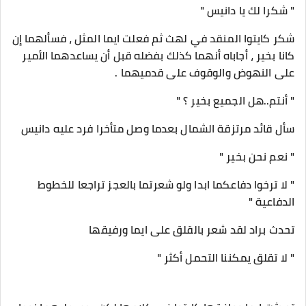
" شكرا لك يا دانيس "
شكر كايتوا المنقد في لهث ثم فعلت ايما المثل ، فسألهما إن
كانا بخير ، أجاباه أنهما كذلك بفضله قبل أن يساعدهما الأمير
على النهوض والوقوف على قدميهما .
" أنتم..هل الجميع بخير ؟ "
سأل قائد مرتزقة الشمال بعدما وصل متأخرا فرد عليه دانيس
" نعم نحن بخير "
" لا ترخوا دفاعكما ابدا ولو شعرتما بالعجز تراجعا للخطوط
الدفاعية "
تحدث براد لقد شعر بالقلق على ايما ورفيقها
" لا تقلق يمكننا التحمل أكثر "