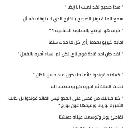
" هذا صحيح لقد تعبت انا ايضا "
سمع الملك يونز الضجيج بالخارج الذي لا يتوقف فسأل
" كيف هو الوضع بالخطوط الدفاعية ؟ "
اجابه كيريو بعدما رأى كل ما حدت سلفا
" لقد كان احد قادة قوم تاي لكن تم انهاء أمره بالفعل "
" كعادته غوندوا دائما ما يكون عند حسن الظن "
تحدث الملك ثم اخبره كيريو مصححا له
" كلا جلالتك من قضى على العدو ليس القائد غوندوا بل كانت
الأميرة نوريانا ورفيقها غون بورج "
تفاجئ يونز وتوسعت عيناه دهشتا