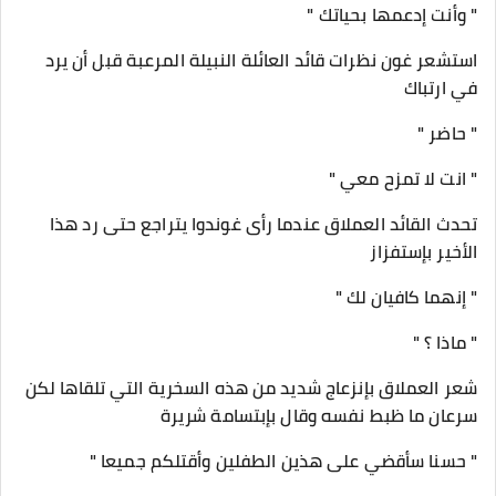
" وأنت إدعمها بحياتك "
استشعر غون نظرات قائد العائلة النبيلة المرعبة قبل أن يرد
في ارتباك
" حاضر "
" انت لا تمزح معي "
تحدث القائد العملاق عندما رأى غوندوا يتراجع حتى رد هذا
الأخير بإستفزاز
" إنهما كافيان لك "
" ماذا ؟ "
شعر العملاق بإنزعاج شديد من هذه السخرية التي تلقاها لكن
سرعان ما ظبط نفسه وقال بإبتسامة شريرة
" حسنا سأقضي على هذين الطفلين وأقتلكم جميعا "