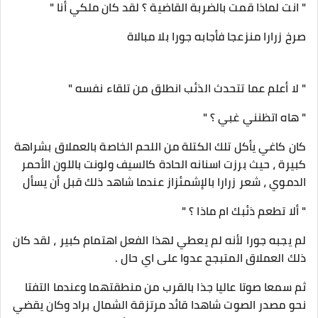
" انت لماذا قمت بالضربة القاضية ؟ لقد كان ملكي أنا "
صرخ زرارا منزعجا فأجابه جورا بلا مبالاة
" لا أعلم عما تتحدث الذئب انطلق من تلقاء نفسه "
" هاه اتظنني غبي ؟ "
كان كاغي يأكل تلك الكتلة من اللحم الخاصة بالعملاق بشراهة
كبيرة ، حيث برزت اسنانه الحادة كالسيف ولونت باللون الأحمر
الدموي ، شعر زرارا بالإشمئزاز عندما شاهد ذلك قبل أن يسأل
" ألا تطعم ذئبك ام ماذا ؟ "
لم يجبه جورا لأنه لم يعطي لهذا الفعل اهتمام كبير ، لقد كان
ذلك العملاق المتبجح عدوا على اي حال .
ثم سمعا صوتا عاليا جذا بالقرب من منطقتهما وعندما التفتا
نحو مصدر الصوت شاهدا قائد مرتزقة الشمال براد وكان يقضي