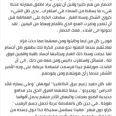
الحصار من هم كثيرا وقبل أن ينوي براد اطلاق مهارته لاحظ
شيء ما يسقط من السماء في استغراب ، بدى ظل الشيء
كروي الشكل وسط الغبار ، سقطت الكرة على العمالقة قبل
أن تنفجر ودمرت العدو الذي بالأمام وبعضا من اليمين . لقد
تحولوا الى اشلاء ، ففك الحصار .
فوجئ كل من ايما وكايتوا ومن معهما مما حذت فزاد
تفاجئهم عندما التفتوا نحو مصدر الكرة تلك بظهور ظل أجسام
لها عجلات وسط ذلك الغبار وبجانبها أجساد ظلية واقفين فوق
تلة ، فتسائل واستغرب دانيس ومن معه من ذلك ، الى أن
اتضحت صورتهم جيذا فرسمت ابتسامة عريضة على وجه الأمير
الأشقر عندما رأى هويتهم ومن يقودهم .
لقد كان حفيد زعيم عرق الكاغانيرا ' ليونهان ' وعلى يساره قائد
الحراس ' روجيردو ' ، بينما خلفهما العرق الذي يجر مدافع
حديدية الصنع بعجلات والبعض الأخر منهم يحمل أقواسا
طويلة ، في حين كان بالمقدمة عربة تحمل جسم الرهيب '
كراو دون فيغر ' مقيدا بسلاسل سميكة جذا حول جسده من