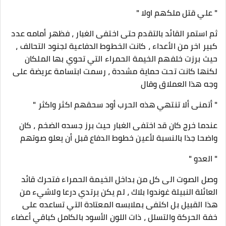
" علي قتل ملكهم اولا "
ثم استمر القائد بالتقدم حتى اختفى الغبار ، فظهر أمامه عدد
كبير اخر من الأعداء ، كانت الخطوط الدفاعية لجنود التحالف ،
حيث برزت خلفهم الخيمة الحمراء التي تحوي بها الملكان
لكنها كانت تحت حماية مشددة ، رسمت ابتسامة عريضة على
وجه هذا العملاق وقال
" أتمنى ألا تنتهي هذه الحرب أود سحقهم اكثر واكثر "
عندما خرج كان قد اختفى الغبار حيث برز جسده الضخم ، كان
واضحا جذا بالنسبة لأعين خطوط الدفاع قبل أن يعلو صوتهم
" العدو "
وصل الصوت الى كل من بداخل الخيمة الحمراء فتحرك قائد
العائلة النبيلة غوندوا بلاك ، لم يكن يرتدي درعا ولاشيء من
هذا القبيل بل اكتفى بملابسه المعتادة التي تساعده على
خفة الحركة والتسلل ، ذات اللون الأسود بالكامل كباقي أعضاء