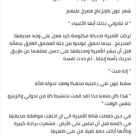
شعر غون بالإنزعاج فصرخ عليهم
" لا تنادوني بذلك أيها الأغبياء "
تركت الأميرة ضحكة مكتومة كرد فعل على وجه صديقها
المنزعج . بينما تحقق غوندوا من جثة العملاق الغارق بدمائه
قبل أن يبشر الأميرة وصديقها على حسن عملهما عن طريق
تحريك رأسه إيجابا ، ثم حدث نفسه
" إنه ميت "
سقط غون على ركبتيه منهكا وفقد تحوله قائلا
" هذا كان متعبا جذا لقد قمت بتنشيط كلا من تحولي والزينرو
بنفس الوقت "
في حين خفضت هالة الأميرة الى ان اختفت موافقة صديقها
في كلامه قبل أن تجلس على الأرض . فشعرت براحة كبيرة
وكأنها أزالت حملا ثقيلا من على ظهرها