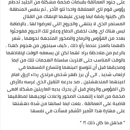
على جنود العمالقة بقبضات ضخمة مشكلة من الجليد تحطم
رؤوس قوم تاي العملاقة واحدا تلو الأخر ، ثم بنفس المنطقة
كان كايتوا رفقة ايما وبدى عليهما الإنهاك من القتال
المستمر الذي لا ينتهي والجروح التي تعرضوا لها ، بالإضافة
ليس هناك اي وقت لخفض الدفاع وعلاج تلك الجروح ففوجئوا
بعدد من الفؤوس والرماح والصخور المتجهة نحوهما ، شعر
كلاهما بالعجز عندما رأو ذلك ، كيف سينجون من هجوم كهذا .
بالرغم من ملاحظة براد لهما لكن لن يسعفه الوقت لإنقاذهما
بالوقت المناسب حتى اقتربت سلسلة الهجمات تلك من ايما
وصديقها قبل أن تتوسع اعينهما وتتسارع انفسهما في
ارتعاب شديد ، الى أن برز ظهر شخص مرتدي رداء ازرق امام
اعينهما المندهشتين ، صد بدرعه الثقيل الذي غرسه بالأرض
كل الفؤوس والرماح قبل أن يحرك يديه العاريتين مشكلا افعى
ضخمة من الماء إلتهمت الصخور واعادت توجيهها لمطلقيها
قاضية على العمالقة . بلعت ايما لسانها من شدة دهشتها
على مهارة هذا الأمير الأشقر فسألت في نفسها
" مذهل ما كان ذلك ؟! "