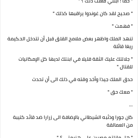
" حقا ! ابنتي فعلت ذلك ؟ "
" صحيح لقد كان غوندوا يراقبها كذلك "
" فهمت "
تنهد الملك واظهر بعض ملامح القلق قبل أن تتدخل الحكيمة
ريغا قائلة
" جلالتك عليك الثقة قليلا في ابنتك لديها كل الإمكانيات
للقتال "
حدق الملك جيذا وأخد وقته في ذلك الى أن تحدث
" معك حق "
...
كان جورا وذئبه الشيطاني بالإضافة الى زرارا ضد قائد كتيبة
من العمالقة
" هل مازلتم مصرين على هزيمتي ؟ "