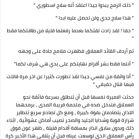
" ذلك الرمح يبدوا جيذا اعتقد أنه سلاح اسطوري "
" هذا سلاح جدي ولن تحصل عليه ابدا "
" حقا ! لقد زادت تقثكما بعدما رفعتما قليلا من طاقتكما فقط
"
ثم أردف القائد العملاق فظهرت ملامح جادة على وجهه
" أنتما فقط بشر أقزام نهايتكم على يدي هي شرف لكما"
" أنا واثقة من نفسي جيذا لقد تطورت كثيرا عن اخر مرة قاتلت
فيها قتال حقيقي "
حدثت الاميرة نفسها قبل أن تنطلق بسرعة فائقة نحو
العملاق فتدخل ضده في ملحمة قريبة المدى ، برمحهما
اللذان يتصادمان بقوة كبيرة ، ومع كل تصادم سريع تتطاير
شرارة قوية وشدايا الجليد والصخر تصيب أماكن عشوائية ، اثناء
ذلك وبدون سابق انذار بمسافة أقدام قليلة ، ظهر غون فوق
رأس العملاق الذي توسعت عيناه قبل أن يتلقى هذا الأخير كرة