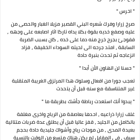
" اخرس "
صرخ زرارا وفرك شعره البني القصير مزيلا الغبار والحصى من
عليه وصفع خديه بقوة بكلا يداه تاركا اثار اصابعه على وجهه ،
ففوجئ بجرح خرج منه دما على خده ، كان بسبب الضربة
السابقة ، امتد جرحه الى لحيته السوداء الخفيفة ، فزاد
انزعاجه ثم تحدث بنبرة حادة
" حسنا لن اتهاون الأن أبدا "
تعجب جورا من افعال وسلوك هذا المرتزق الغريبة المتقلبة
غير المتناسقة مع سنه قبل أن يتحدث
" يبدوا أنك استعدت رباطة جأشك بطريقة ما "
غلف زرارا ذراعيه ، احدها بعاصفة من الرياح واخرى مغلفة
بالكامل من الجليد ، قفز عاليا قبل أن يطلق عدة ضربات متتالية
بعيدة المدى ، من موجات رياح وأشواك جليدية حادة بحجم
سيف ، في المقابل لم يكن هناك متسع من الوقت بالنسبة