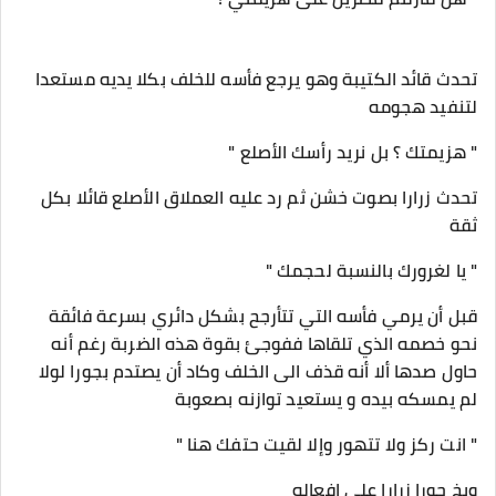
تحدث قائد الكتيبة وهو يرجع فأسه للخلف بكلا يديه مستعدا
لتنفيد هجومه
" هزيمتك ؟ بل نريد رأسك الأصلع "
تحدث زرارا بصوت خشن ثم رد عليه العملاق الأصلع قائلا بكل
ثقة
" يا لغرورك بالنسبة لحجمك "
قبل أن يرمي فأسه التي تتأرجح بشكل دائري بسرعة فائقة
نحو خصمه الذي تلقاها ففوجئ بقوة هذه الضربة رغم أنه
حاول صدها ألا أنه قذف الى الخلف وكاد أن يصتدم بجورا لولا
لم يمسكه بيده و يستعيد توازنه بصعوبة
" انت ركز ولا تتهور وإلا لقيت حتفك هنا "
وبخ جورا زرارا على افعاله