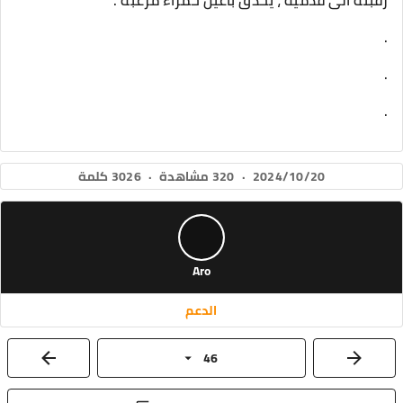
رقبته الى قدميه ، يحدق بأعين حمراء مرعبة .
.
.
.
2024/10/20
·
320 مشاهدة
·
3026 كلمة
Aro
الدعم
46