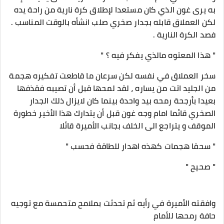
به يرى غون الذي كان مستعدا لإطلاق كرة نارية من راحة يده
لكن العملاق قابله بجدار صخري صلب انشأه بالوقت المناسب .
فصد الكرة النارية .
" هذا المعتوه مالذي يفكر فيه ؟ "
سخر العملاق في نفسه لكن سرعان ما قاطعت تفكيره هجمة
من الجليد اتت من يساره ، لقد لمحها قبل أن تصيبه فقذفها
بعيدا بأرجحة رمحه بيد واحدة بينما كان لايزال ذلك الجدار
الصخري قائما امام وجه غون قبل أن يتدارك هذا الأخير خطورة
الموقف و يتراجع الى الخلف بجانب الأميرة قائلا
" سحقا هجمات كهذه اهدار للطاقة فحسب "
" صحيح "
وافقته الأميرة في رأيه ثم تحدثت بملامح متحمسة مع توجيه
حافة رمحها للأمام