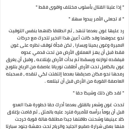
" إذا علينا القتال بأسلوب مختلف واقوى فقط "
" لا تجعلي الأمر يبدوا سهلا "
رد عليها غون بعدما تنهد ، ثم انطلاقا كلاهما بنفس التوقيت
نحو عدوهما وقد كانت أعين هذا الاخير تتحرك مع حركات
الاميرة وغون يمينا ويسارا ، لكن فجأة توقف نظره على غون
فقط قبل أن يهز العملاق الأرض من تحت قدمي عدوه
فيفقده توازنه ويسقط ثم بدأت الأرض بإبتلاعه ، وقبل أن يغرق
غون بالكامل تحت الأرض أطلقت نوريانا عاصفة من الرياح بتلويح
رمحها نحو مكان صديقها بعدما إلتفتت لكي تنقده ، فسحبته
العاصفة القوية من الأرض قبل أن تبتلعه .
" لقد كان ذلك وشيكا حقا "
تحدث غون وشعر بالقلق بعدما أدرك حقا خطورة هذا العدو
قبل أن يومأ برأسه للأميرة فترد عليه بالمثل ، ثم قامت بإغلاق
كلا عينيها وشحنت طاقتها جيذا مطلقة هالة قوية خرجت
منها بعض شرارة صقيع الجليد والرياح تحت دهشة جنود سبارتا