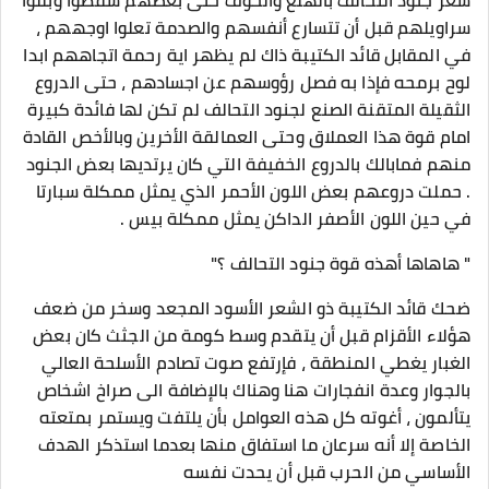
شعر جنود التحالف بالهلع والخوف حتى بعضهم سقطوا وبللوا
سراويلهم قبل أن تتسارع أنفسهم والصدمة تعلوا اوجههم ،
في المقابل قائد الكتيبة ذاك لم يظهر اية رحمة اتجاههم ابدا
لوح برمحه فإذا به فصل رؤوسهم عن اجسادهم ، حتى الدروع
الثقيلة المتقنة الصنع لجنود التحالف لم تكن لها فائدة كبيرة
امام قوة هذا العملاق وحتى العمالقة الأخرين وبالأخص القادة
منهم فمابالك بالدروع الخفيفة التي كان يرتديها بعض الجنود
. حملت دروعهم بعض اللون الأحمر الذي يمثل ممكلة سبارتا
في حين اللون الأصفر الداكن يمثل ممكلة بيس .
" هاهاها أهذه قوة جنود التحالف ؟"
ضحك قائد الكتيبة ذو الشعر الأسود المجعد وسخر من ضعف
هؤلاء الأقزام قبل أن يتقدم وسط كومة من الجثث كان بعض
الغبار يغطي المنطقة ، فإرتفع صوت تصادم الأسلحة العالي
بالجوار وعدة انفجارات هنا وهناك بالإضافة الى صراخ اشخاص
يتألمون ، أغوته كل هذه العوامل بأن يلتفت ويستمر بمتعته
الخاصة إلا أنه سرعان ما استفاق منها بعدما استذكر الهدف
الأساسي من الحرب قبل أن يحدت نفسه