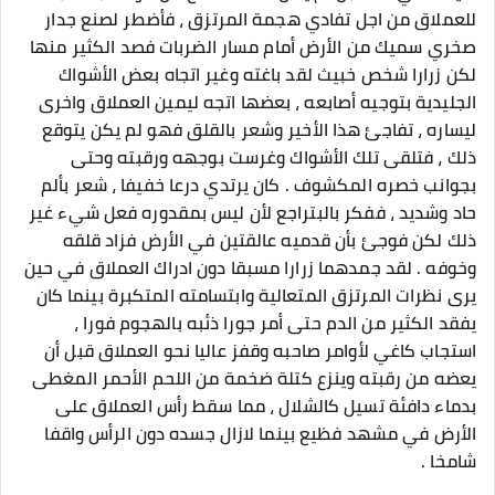
للعملاق من اجل تفادي هجمة المرتزق ، فأضطر لصنع جدار
صخري سميك من الأرض أمام مسار الضربات فصد الكثير منها
لكن زرارا شخص خبيث لقد باغته وغير اتجاه بعض الأشواك
الجليدية بتوجيه أصابعه ، بعضها اتجه ليمين العملاق واخرى
ليساره ، تفاجئ هذا الأخير وشعر بالقلق فهو لم يكن يتوقع
ذلك ، فتلقى تلك الأشواك وغرست بوجهه ورقبته وحتى
بجوانب خصره المكشوف . كان يرتدي درعا خفيفا ، شعر بألم
حاد وشديد ، ففكر بالبتراجع لأن ليس بمقدوره فعل شيء غير
ذلك لكن فوجئ بأن قدميه عالقتين في الأرض فزاد قلقه
وخوفه . لقد جمدهما زرارا مسبقا دون ادراك العملاق في حين
يرى نظرات المرتزق المتعالية وابتسامته المتكبرة بينما كان
يفقد الكثير من الدم حتى أمر جورا ذئبه بالهجوم فورا ،
استجاب كاغي لأوامر صاحبه وقفز عاليا نحو العملاق قبل أن
يعضه من رقبته وينزع كتلة ضخمة من اللحم الأحمر المغطى
بدماء دافئة تسيل كالشلال ، مما سقط رأس العملاق على
الأرض في مشهد فظيع بينما لازال جسده دون الرأس واقفا
شامخا .