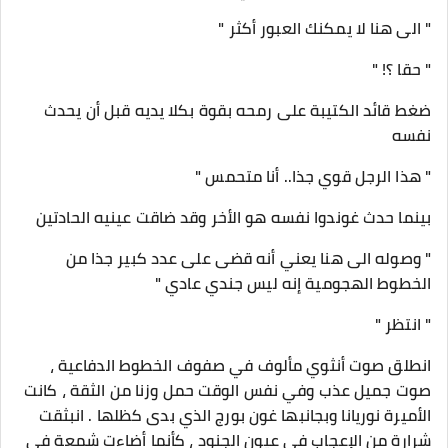
" الى هنا لا يمكنك العبور أكثر "
" حقا ؟! "
ضغط قائد الكتيبة على رمحه بقوة بكلا يديه قبل أن يحدث
نفسه
" هذا الرجل قوي جذا.. أنا متحمس "
بينما حدث غوندوا نفسه هو الأخر وقد ضاقت عينيه الحادتين
" وصوله الى هنا يعني أنه قضى على عدد كبير جذا من
الخطوط الهجومية إنه ليس جندي عادي "
" انتظر "
انطلق صوت أنثوي مألوف في صفوف الخطوط الدفاعية ،
صوت جميل عذب وفي نفس الوقت حمل وزنا من الثقة ، كانت
الأميرة نوريانا وبجانبها غون بورج الذي بدى كظلها . انبثقت
شرارة من الإعجاب في عيون الجنود ، كأنما أضاءت شمعة في