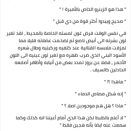
" هذا هو الزينرو الخاص بالأميرة ! "
" صحيح ويبدوا أكثر قوة من ذي قبل "
في نفس الوقت فرض غون لمسته الخاصة بالمحيط ، لقد تغير
لون بشرته الى أبيض ناصع ثم تضخمت عضلاته قليلا مما
تمزقت ملابسه القتالية عند كتفيه وركبتيه وطال شعره
الأسود البني الذي ضرب ظهره مع تغير لون عينيه الى اللون
الأحمر ، فضلا عن بروز تمدد بعض من أنيابه وأظافر أصابعه
الحادتين كالسيف .
" ماهذا ؟! "
" إنه شكل مصاص الدماء "
" ماذا ؟ هل هم موجودين اصلا ؟ "
" لا أعلم بالظبط لكن هذا الذي أمام أعيننا انه كذلك وكما
سمعت عنه ايضا بأنه هجين فقط "