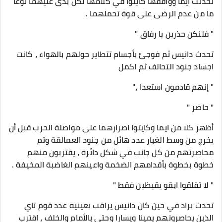
تحدثت ايما ووافقها كايتوا في كلامها لكن بدى عليهما نوعا
ما من عدم الرضى على قوة تحملهما .
" فلنكن حذرين يا رفاق "
تحدث دانيس ثم فوجئ بأجسام تتطاير حولهم بالهواء ، كانت
اجساد جنود التحالف ثم اكمل
" إنهم قادمون استعدا ،"
" حاضر "
أظهر كلا من ايما وكايتوا اصرارهما على مواصلة الحرب قبل أن
يخرج من وسط الغبار عدد هائل من جنود العمالقة وتم
محاصرتهم من كل جانب في شكل دائرة ، يقتربون منهم
خطوة بخطوة بأقدامهم الضخمة واعينهم الغاضبة المخيفة .
" لا تقلقوا ابقو يقيظين فقط "
تحدث براد في حين كان دانيس يراقب بعينيه عدد قوم تاي
الذين يحاصرونهم يمينا ويسارا وحتى بالأمام والخلف ، اقترب