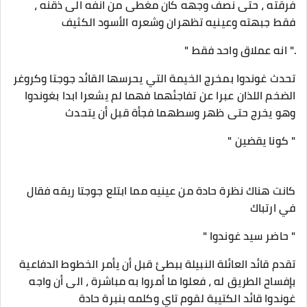
فرقته ، حتى نصف وجهه كان مغطى من انفه الى ذقنه ،
فقط جبهته وعينيه تظهران وشعره الأسود الكثيف
." انه عملاق واحد فقط "
تحدث غوندوا بمخرج الخيمة التي يحرسها القائد جوجتا وكروغر
الضخم اللذان عبرا عن تفاجئهما فهما لم يشعرا ابدا بغوندوا
وهو يخرج حتى ظهر وسطهما فجأة قبل أن يتحدث
" كونا يقضين "
كانت هناك نظرة حادة من عينيه مما ابتلع جوجتا ريقه فقال
في ارتباك
" حاضر سيد غوندوا "
تقدم قائد العائلة النبيلة ببطئ قبل أن يأمر الخطوط الدفاعية
بإفساح الطريق له ، فعلوا ما أمروا به مباشرة ، الى أن واجه
غوندوا قائد الكتيبة لقوم تاي وكلمه بنبرة حادة