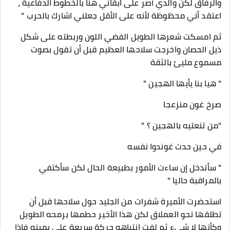
والرفاق لكن والدي أصر على ابقائي هنا بالخطوط الدفاعية ،
اعتقد أني محظوظة لأنه على الأقل جعلني اشارك بالحرب "
ثم امسكت شعرها الطويل الفضي اللون وربطته على شكل
ذيل الحصان واخرجت سلاحها العظيم قبل أن تقول بصوت
مسموع مليئ بالثقة
" هيا بنا يأيها الهجين "
صرخ غون منزعجا
"من تنعتيه بالهجين ؟ "
في حين حدث غوندوا نفسه
" سأتدخل إن ساءت الأمور بطبيعة الحال لكن سأكتفي
بالمراقبة حاليا "
استحضرت الأميرة شفرات من الجليد حول سلاحها قبل أن
تطلقها نحو العملاق لكن هذا الأخير حطمها برمحه الطويل
وكأنها لا شيء ثم لفت انتباهه حركة سريعة على يمينه فإذا