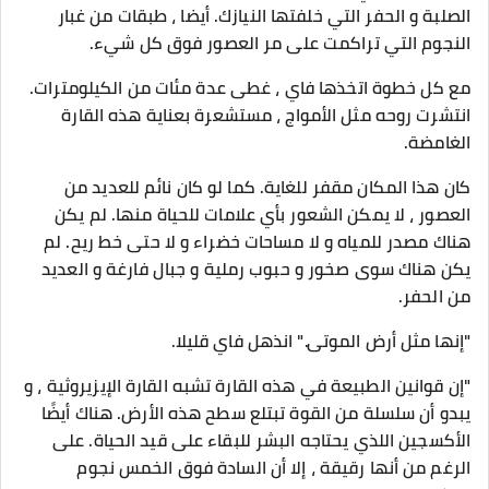
الصلبة و الحفر التي خلفتها النيازك. أيضا ، طبقات من غبار
النجوم التي تراكمت على مر العصور فوق كل شيء.
مع كل خطوة اتخذها فاي ، غطى عدة مئات من الكيلومترات.
انتشرت روحه مثل الأمواج ، مستشعرة بعناية هذه القارة
الغامضة.
كان هذا المكان مقفر للغاية. كما لو كان نائم للعديد من
العصور ، لا يمكن الشعور بأي علامات للحياة منها. لم يكن
هناك مصدر للمياه و لا مساحات خضراء و لا حتى خط ريح. لم
يكن هناك سوى صخور و حبوب رملية و جبال فارغة و العديد
من الحفر.
"إنها مثل أرض الموتى." انذهل فاي قليلا.
"إن قوانين الطبيعة في هذه القارة تشبه القارة الإيزيروثية ، و
يبدو أن سلسلة من القوة تبتلع سطح هذه الأرض. هناك أيضًا
الأكسجين اللذي يحتاجه البشر للبقاء على قيد الحياة. على
الرغم من أنها رقيقة ، إلا أن السادة فوق الخمس نجوم