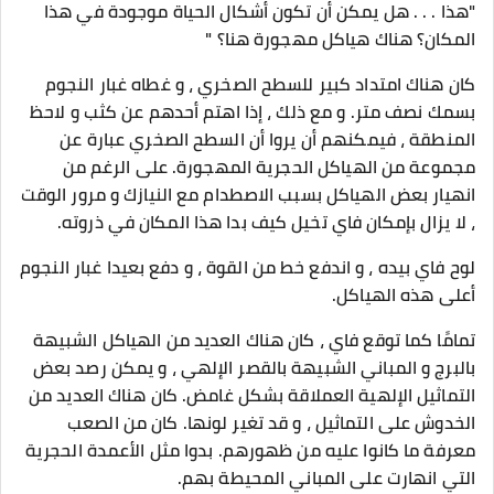
"هذا . . . هل يمكن أن تكون أشكال الحياة موجودة في هذا
المكان؟ هناك هياكل مهجورة هنا؟ "
كان هناك امتداد كبير للسطح الصخري ، و غطاه غبار النجوم
بسمك نصف متر. و مع ذلك ، إذا اهتم أحدهم عن كثب و لاحظ
المنطقة ، فيمكنهم أن يروا أن السطح الصخري عبارة عن
مجموعة من الهياكل الحجرية المهجورة. على الرغم من
انهيار بعض الهياكل بسبب الاصطدام مع النيازك و مرور الوقت
، لا يزال بإمكان فاي تخيل كيف بدا هذا المكان في ذروته.
لوح فاي بيده ، و اندفع خط من القوة ، و دفع بعيدا غبار النجوم
أعلى هذه الهياكل.
تمامًا كما توقع فاي ، كان هناك العديد من الهياكل الشبيهة
بالبرج و المباني الشبيهة بالقصر الإلهي ، و يمكن رصد بعض
التماثيل الإلهية العملاقة بشكل غامض. كان هناك العديد من
الخدوش على التماثيل ، و قد تغير لونها. كان من الصعب
معرفة ما كانوا عليه من ظهورهم. بدوا مثل الأعمدة الحجرية
التي انهارت على المباني المحيطة بهم.