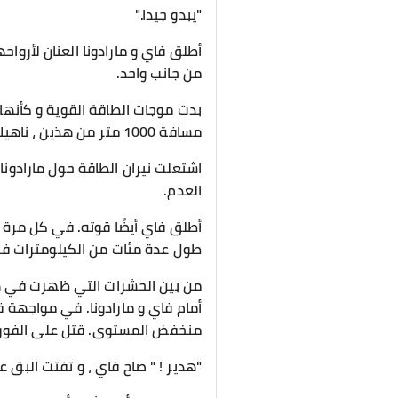
"يبدو جيدا."
أطلق فاي و مارادونا العنان لأرو
من جانب واحد.
بدت موجات الطاقة القوية و كأنها
مسافة 1000 متر من هذين ، ناهيك عن الهجوم المضاد.
اشتعلت نيران الطاقة حول مارادونا
العدم.
أطلق فاي أيضًا قوته. في كل مرة 
طول عدة مئات من الكيلومترات في 
من بين الحشرات التي ظهرت في هذ
أمام فاي و مارادونا. في مواجهة ق
منخفض المستوى. قتل على الفور.
"هدير ! " صاح فاي ، و تفتت البق 