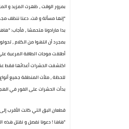
بمرور الوقت ، ظهرت المزيد و الم
"إنها مسألة و قت. دعنا ننظف مجمو
بدا مارادونا متحمسًا ، فأجاب: "هاه
بمجرد أن انتهوا من الكلام ، تحولو
أطلقت موجات الطاقة المرعبة على 
اكتشفت الحشرات أعدائها فقط عندما تحول حوالي 100.000 من الحشرات على الحافة إلى غ
للحظة ، ملأت المنطقة جميع أنواع 
بدأت الحشرات على الفور في الهج
قطعان البق التي كانت الأقرب إلى
"هاها ! دعونا نفصل و نقتل هذه 