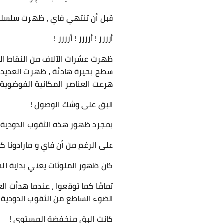
قبل أن تنتهي فاي ، ظهرت سلسلة 
أزززز ! أزززز ! أزززز !
ظهرت عشرات الآلاف من النقاط ال
سطح بحيرة هادئة ، ظهرت العديد 
هرعت العناصر المكانية الفوضوية 
البق على وشك الوصول !
بمجرد ظهور هذه الثقوب الدودية ،
على الرغم من أن فاي و مارادونا ك
كان ظهور الملوثات يعني بداية الح
تمامًا كما توقعوا ، عندما هدأت ا
الضوء الساطع من الثقوب الدودية التي يبلغ قطر كل منها
كانت البق منخفضة المستوى !