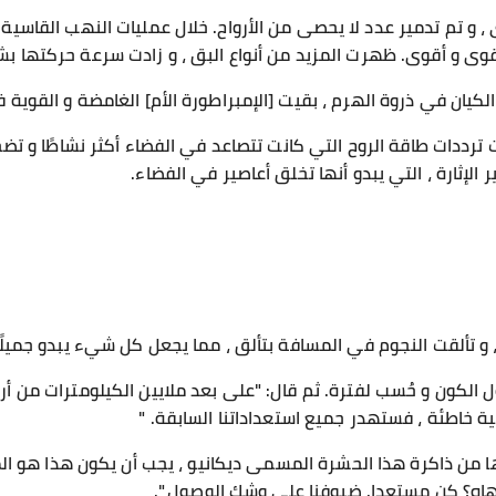
 ، و تم تدمير عدد لا يحصى من الأرواح. خلال عمليات النهب القاسية
أقوى و أقوى. ظهرت المزيد من أنواع البق ، و زادت سرعة حركتها ب
لكيان في ذروة الهرم ، بقيت [الإمبراطورة الأم] الغامضة و القوية
ددات طاقة الروح التي كانت تتصاعد في الفضاء أكثر نشاطًا و تضخيم
إثارة ، التي يبدو أنها تخلق أعاصير في الفضاء.
 و تألقت النجوم في المسافة بتألق ، مما يجعل كل شيء يبدو جميلًا 
ل الكون و حُسب لفترة. ثم قال: "على بعد ملايين الكيلومترات من أ
ة خاطئة ، فستهدر جميع استعداداتنا السابقة. "
 من ذاكرة هذا الحشرة المسمى ديكانيو ، يجب أن يكون هذا هو المكا
"هاه؟ كن مستعدا. ضيوفنا على وشك الوصول ".