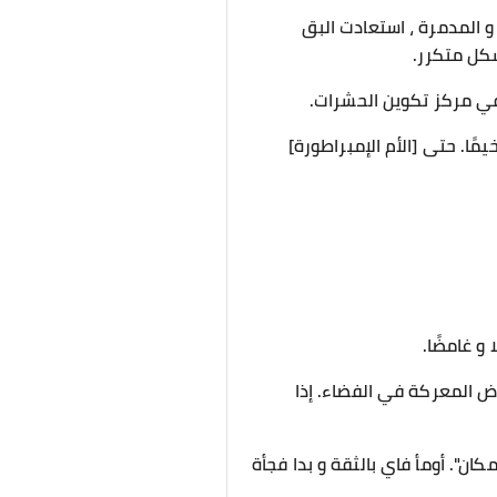
 و المدمرة ، استعادت البق
شكل متكرر.
 في مركز تكوين الحشرات.
ًا. حتى [الأم الإمبراطورة]
و غامضًا.
رض المعركة في الفضاء. إذا
ن". أومأ فاي بالثقة و بدا فجأة