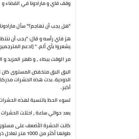
وقف فاي و مارادونا في الفضاء و 
"هل يجب أن نهاجم؟" سأل مارادونا 
هز فاي رأسه و قال: "يجب أن ننتظر.
يشعروا بأي ألم. " [ادعم المترجمين الحقيقيين و اقرأ ع
مر الوقت ببطء ، و ظهر المزيد و ا
البق البق منخفض المستوى كان لا 
الدودية. بدت هذه الحشرات مدركة 
أكبر.
لسوء الحظ بالنسبة لهذه الحشرات 
بعد حوالي ساعة ، احتلت الحشرات هذ
كانت الحشرة الأضعف على مستوى ال
طولها أكثر من 1000 متر تعادل ذروة اكتمال القمر.