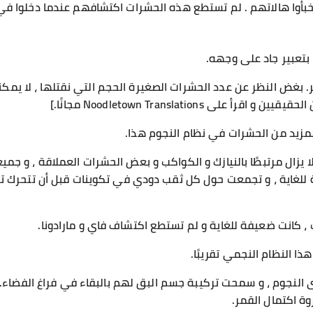
خبأوا هالاتهم . لم تستطع هذه الحشرات اكتشافهم عندما دخلوا في
بتعبير جاد على وجهه.
 بغض النظر عن عدد الحشرات الصغيرة الحجم التي نقتلها ، لا يمكننا
لى Noodletown Translations مجانًا.]
لمزيد من الحشرات في نظام النجوم هذا.
يزال مرتبطًا بالنيازك و الكواكب و بعض الحشرات العملاقة ، و جم
للغاية ، و تجمعت حول كل ثقب دودي في تكوينات قبل أن تتحرك تدري
، كانت ضعيفة للغاية و لم تستطع اكتشاف فاي و مارادونا.
ا النظام النجمي تقريبًا.
نجوم ، و سمحت تركيبة جسم البق لهم بالبقاء في فراغ الفضاء. ت