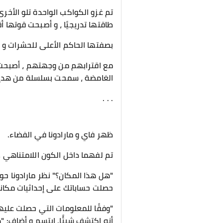
تم غزو الكواكب الواحدة تلو الأخرى
طاقتها تدريجيًا ، و أصبحت قوتها 
بصفتها الحاكم الأعلى للحشرات و ا
مع اقترابهم من وجهتهم ، أصبحت تر
الغامضة ، سمحت بسلسلة من هدير ال
. . .
ظهر فاي و مارادونا في الفضاء.
تم لفهما داخل الكون اللامتناهي ،
"هل هذا المكان؟" نظر مارادونا حو
حصلت حساباتك على إحداثيات مكاني
"وفقًا للمعلومات التي حصلت عليها
أنه اكتشف شيئًا. ابتسم و أضاف: 