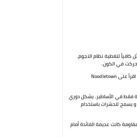
ل كافياً لتغطية نظام النجوم.
حركت في الكون.
بالنظر من بعيد ، بدا و كأن نظام نجم عملاق يتحرك و يتجول في الفضاء. [ادعم المترجمين الحقيقيين و اقرأ على Noodletown
دة فقط في الأساطير. بشكل دوري
ة و يسمح للحشرات باستخدام
اومة كانت عديمة الفائدة أمام