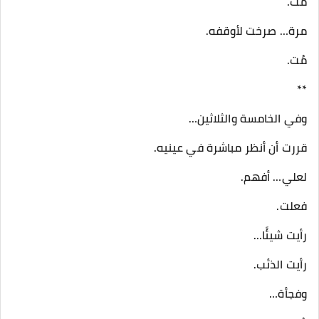
مُت.
مرة… صرخت لأوقفه.
مُت.
**
وفي الخامسة والثلاثين…
قررت أن أنظر مباشرة في عينيه.
لعلي… أفهم.
فعلت.
رأيت شيئًا…
رأيت الذئب.
وفجأة…