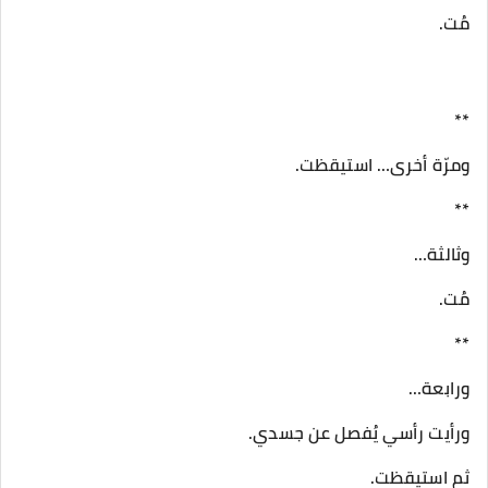
مُت.
**
ومرّة أخرى… استيقظت.
**
وثالثة…
مُت.
**
ورابعة…
ورأيت رأسي يُفصل عن جسدي.
ثم استيقظت.