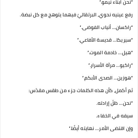
“نحن أبناء نيمو.”
رفع عينيه نحوي، البرتقاليّ فيهما يتوهج مع كل نبضة.
“راكسان… أنياب الفوضى.”
“سيريكا… قديسة الأفاعي.”
“هيل… خادمة الموت.”
“راكيو… مرآة الأسرار.”
“هوزين… الصدى الأبكم.”
ثم أكمل، كأن هذه الكلمات جزء من طقس مقدّس:
“نحن… ظلّ إرادته.
سيفه في الخفاء.
وإن اقتضى الأمر… نهايته أيضًا.”