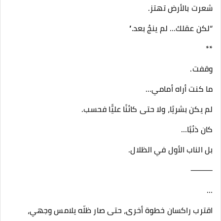
شعرت بالأرض تهتز.
“لكن عقلك… لم ينجُ بعد.”
**
وقفت.
ما كنت أراه أمامي…
لم يكن بشريًا، ولا حتى كائنًا عليًّا فحسب.
كان ذئبًا…
بل الناب الأول في الظلال.
⸻
…
اقترب راكسان خطوة أخرى، حتى صار ظلّه يلامس وجهي،