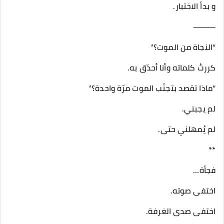
و بدأ الاختبار.
⸻
“النجاة من الموت؟”
كررتُ كلماته وأنا أحدّق به.
“ماذا تقصد بتجنّب الموت مرّة واحدة؟”
لم يجبني.
لم يُمهلني حتى.
**
فجأة…
اختفى صوته.
اختفى صدى الغرفة.