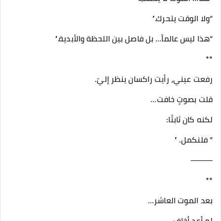
“ولا الوقت يتحرك.”
“هذا ليس عالماً… بل فاصل بين اللحظة والأبدية.”
**
رفعت عيني، رأيت راكسان ينظر إليّ.
قلت بصوتٍ خافت…
لكنه كان ثابتًا:
“ فلنكمل. ”
⸻
**
بعد الموت العاشر…
لم أعد أخاف.