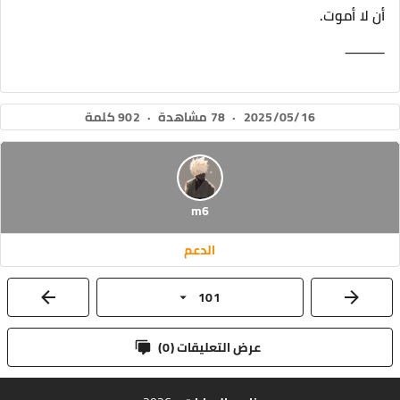
أن لا أموت.
⸻
2025/05/16
·
78 مشاهدة
·
902 كلمة
m6
الدعم
101
عرض التعليقات (
0
)