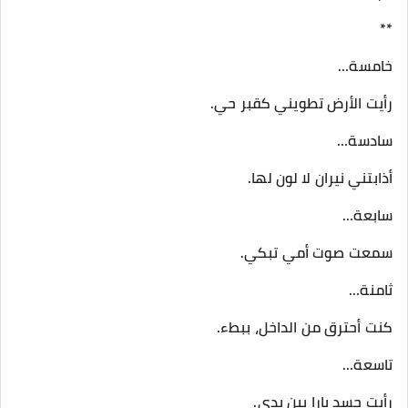
**
خامسة…
رأيت الأرض تطويني كقبر حي.
سادسة…
أذابتني نيران لا لون لها.
سابعة…
سمعت صوت أمي تبكي.
ثامنة…
كنت أحترق من الداخل، ببطء.
تاسعة…
رأيت جسد يارا بين يدي.