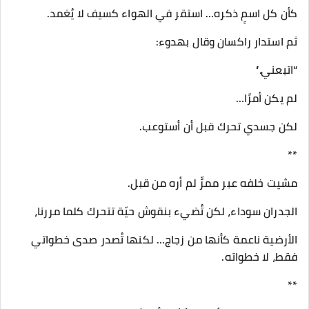
كأن كل اسمٍ ذكره… استقر في الهواء كسيف لا يُغمد.
ثم استدار راكسان وقال بهدوء:
“اتبعني.”
لم يكن أمرًا…
لكن جسدي تحرك قبل أن أستوعب.
**
مشيت خلفه عبر ممرٍّ لم أره من قبل.
الجدران سوداء، لكن تُضيء بنقوش حيّة تتحرك كلما مررنا،
الأرضية ناعمة كأنها من زجاج… لكنها تُصدر صدى خطواتي
فقط، لا خطواته.
**