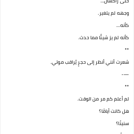
حتى راكسان…
وجهه لم يتغير.
كأنه…
كأنه لم يرَ شيئًا مما حدث.
**
شعرت أنني أنظر إلى حجرٍ يُراقب موتي.
—-
**
لم أعلم كم مر من الوقت.
هل كانت أيامًا؟
سنينًا؟