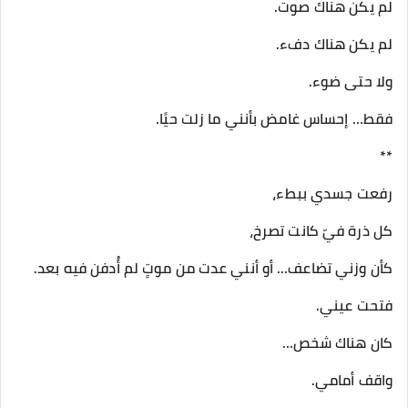
لم يكن هناك صوت.
لم يكن هناك دفء.
ولا حتى ضوء.
فقط… إحساس غامض بأنني ما زلت حيًا.
**
رفعت جسدي ببطء،
كل ذرة فيّ كانت تصرخ،
كأن وزني تضاعف… أو أنني عدت من موتٍ لم أُدفن فيه بعد.
فتحت عيني.
كان هناك شخص…
واقف أمامي.