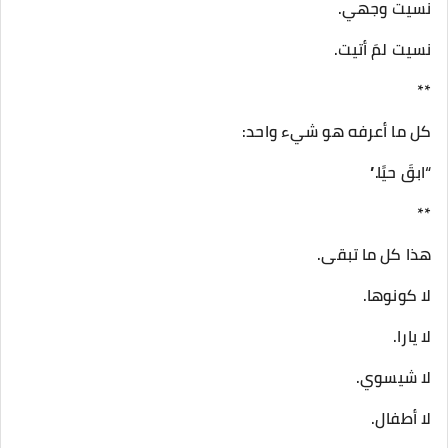
نسيت وجهي.
نسيت لمَ أتيت.
**
كل ما أعرفه هو شيء واحد:
“ابقَ حيًا.”
**
هذا كل ما تبقى.
لا كونوها.
لا يارا.
لا شيسوي.
لا أطفال.