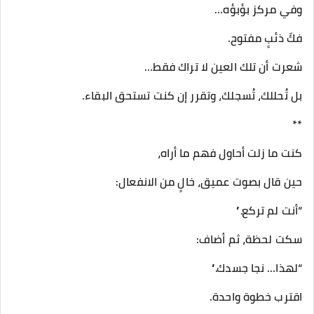
وفي مركز بؤبؤه…
فكّ ذئبٍ مفتوح.
شعرت أن تلك العين لا تراك فقط…
بل تُحللك، تُسجلك، وتقرر إن كنت تستحق البقاء.
**
كنت ما زلت أحاول فهم ما أراه،
حين قال بصوت عميق، خالٍ من الانفعال:
“أنت لم تركع.”
سكت لحظة، ثم أضاف:
“لهذا… نجا جسدك.”
اقترب خطوة واحدة.