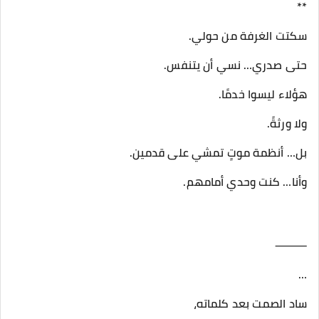
**
سكتت الغرفة من حولي.
حتى صدري… نسي أن يتنفس.
هؤلاء ليسوا خدمًا.
ولا ورثةً.
بل… أنظمة موتٍ تمشي على قدمين.
وأنا… كنت وحدي أمامهم.
⸻
…
ساد الصمت بعد كلماته،