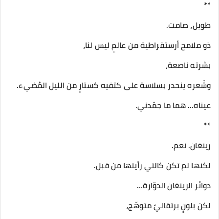
**
طويل، صامت.
ذو ملامح أرستقراطية من عالمٍ ليس لنا،
بشرته ناصعة،
وشَعره ينحدر بسلاسة على كتفيه كستارٍ من الليل المُضيء.
عيناه… هما ما جمّدني.
**
رينغان. نعم.
لكنها لم تكن كالتي رأيتها من قبل.
دوائر الرينغان الدوّارة…
لكن بلونٍ برتقاليّ متوهّج،