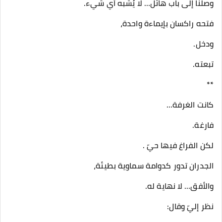
وصلنا إلى باب هائل… لا يُشبه أي شيء.
فتحه راكسان بإيماءة واحدة،
ودخل.
تبعته.
**
كانت الغرفة…
فارغة.
لكن الفراغ فيها حيّ .
الجدران تدور كدوامة سماوية بطيئة،
والأفق… لا نهاية له.
نظر إليّ وقال: