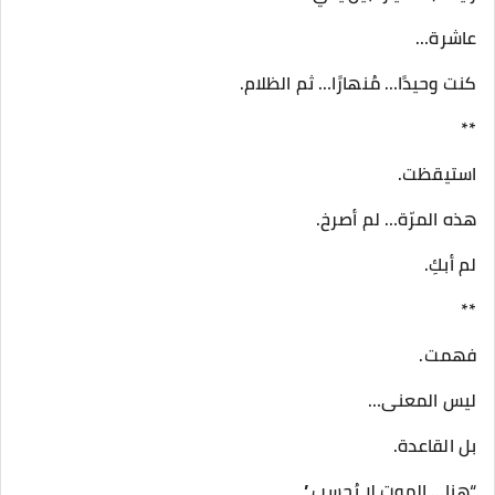
عاشرة…
كنت وحيدًا… مُنهارًا… ثم الظلام.
**
استيقظت.
هذه المرّة… لم أصرخ.
لم أبكِ.
**
فهمت.
ليس المعنى…
بل القاعدة.
“هنا… الموت لا يُحسب.”