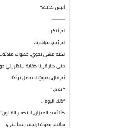
أليس كذلك؟”
⸻
لم يُنكر.
لم يُجب مباشرة.
لكنه مشى نحوي، خطوات هادئة…
حتى صار قريبًا كفاية لينظر إليّ دو
ثم قال، بصوتٍ لا يحمل تردّدًا:
“ نعم. ”
“ذلك اليوم…
كنّا نُعيد الميزان، لا نكسر القانون.”
سألته، بصوت ارتجف رغماً عني: