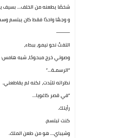
شخصًا يطعنه من الخلف… بسيف يتو
و وجهًا واحدًا فقط كان يبتسم وسط
⸻
التفتُ نحو نيمو، ببطء،
وصوتي خرج مبحوحًا، شبه هامس:
“الرسمـة…”
نظراته تلبّدت، لكنه لم يقاطعني.
“في قصر كاغويا…
رأيتك.
كنت تبتسم.
وشيباي… هو من طعن الملك.