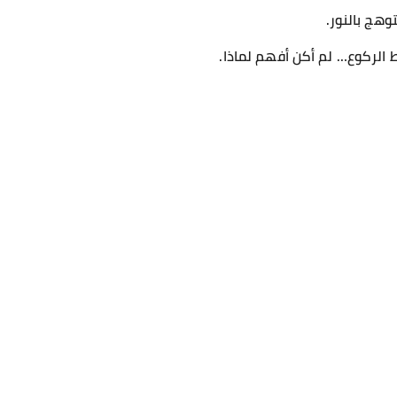
هج بالنور.
 الركوع… لم أكن أفهم لماذا.