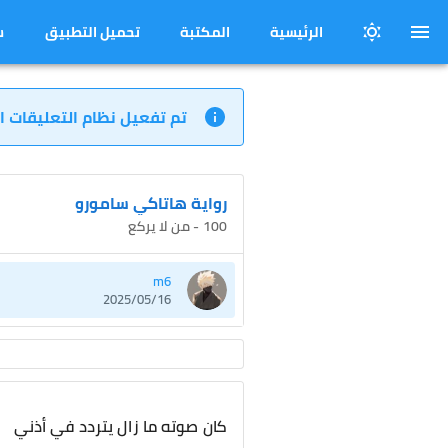
الرئيسية
المكتبة
تحميل التطبيق
س
تم تفعيل نظام التعليقات ا
رواية هاتاكي سامورو
100 - من لا يركع
m6
2025/05/16
كان صوته ما زال يتردد في أذني