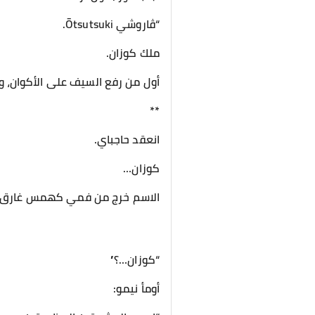
“ڤاروشي Ōtsutsuki.
ملك كوزان.
أول من رفع السيف على الأكوان، وآخ
**
انعقد حاجباي.
كوزان…
الاسم خرج من فمي كهمس غارق ب
“كوزان…؟”
أومأ نيمو: