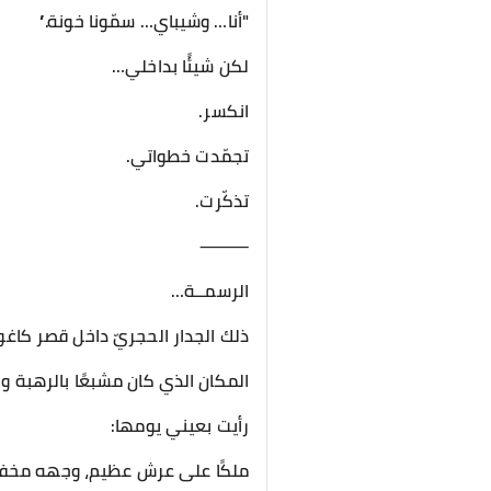
"أنا… وشيباي… سمّونا خونة.”
لكن شيئًا بداخلي…
انكسر.
تجمّدت خطواتي.
تذكّرت.
⸻
الرسمــة…
ذلك الجدار الحجريّ داخل قصر كاغوي
المكان الذي كان مشبعًا بالرهبة 
رأيت بعيني يومها:
ملكًا على عرش عظيم، وجهه مخفي