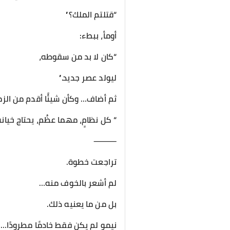
“قتلتم الملك؟”
أومأ، ببطء:
“كان لا بد من سقوطه،
ليولد عصر جديد.”
ثم أضاف… وكأن شيئًا أقدم من الز
“ كل نظامٍ، مهما عظُم، يحتاج خيانةً
⸻
تراجعت خطوة.
لم أشعر بالخوف منه…
بل من ما يعنيه ذلك.
نيمو لم يكن فقط خادمًا مطرودًا…