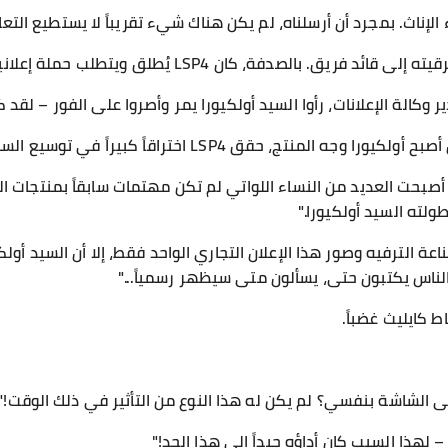
لإناث. بمجرد أن أرسلناه، لم يكن هناك شيء تقريباً لا يستطيع التع
يق. بالصدفة، كان LSP4 يُطلق ويتطلب حملة إعلانية."
ر وكالة الإعلانات، رأوا السيد أولكيورا يمر وأصروا على الفور – لق
المنتج، حقق LSP4 اختراقاً كبيراً في توسيع السوق."
أصبحت العديد من النساء اللواتي لم تكن مهتمات سابقاً بمنتجات ا
اعة الترفيه وصور هذا الإعلان التجاري الواحد فقط، إلا أن السيد أول
لناس يكتبون حتى، يسألون متى سيظهر رسمياً..."
 كايليث غضباً.