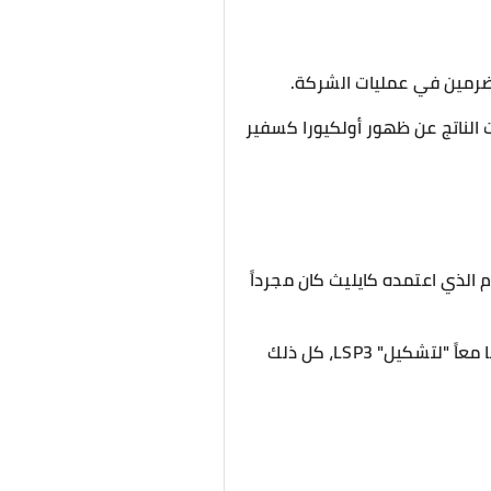
خضرمين في عمليات الشركة.
ت الناتج عن ظهور أولكيورا كسفير
 الذي اعتمده كايليث كان مجرداً
يرتدي زياً غريباً بنقشة نمر أصفر، ونظارات شمسية، ويحمل LSP2 بيد و LSPP باليد الأخرى، ثم يحطمهما معاً "لتشكيل" LSP3، كل ذلك