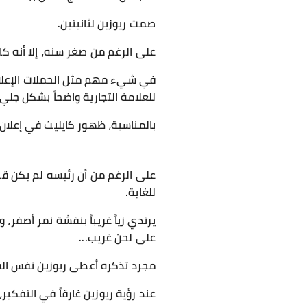
صمت ريوزين لثانيتين.
على الرغم من صغر سنه، إلا أنه ك
في شيء مهم مثل الحملات الإعلانية
للعلامة التجارية واضحاً بشكل جلي.
بالمناسبة، ظهور كايليث في إعلان LSP3... لا يزال ريوزين يجد صعوبة في استيعابه
على الرغم من أن رئيسه لم يكن قبي
للغاية.
على لحن غريب...
مجرد تذكره أعطى ريوزين نفس الش
عند رؤية ريوزين غارقاً في التفكي