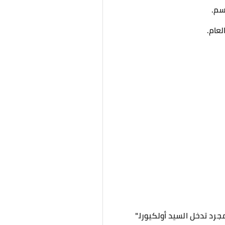
سم.
لعام.
رد تدخل السيد أولكيورا."