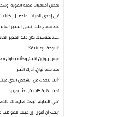
بفضل أخلاقيات عمله القوية، وشخ
في إحدى المرات، عندما زار كايليث
عند سماع ذلك، تنحى المدير العام ا
.....بالمناسبة، كان ذلك المدير الع
"اللوحة الإعلانية؟"
عبس ريوزين قليلاً، وكأنه يحاول فه
بعد بضع ثوانٍ، أدرك الأمر.
"أنت تتحدث عن الشخص الذي عينته
تحت نظرة كايليث، بدأ ريوزين:
"في البداية، اتبعت تعليماتك بال
"يجب أن أقول، إن عينك للمواهب مث