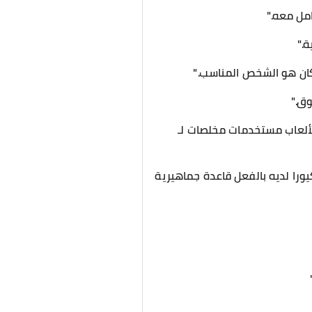
امل معه."
د كان هو الشخص المناسب."
لألعاب مستخدمات مخلصات لـ
كيورا لديه بالفعل قاعدة جماهيرية