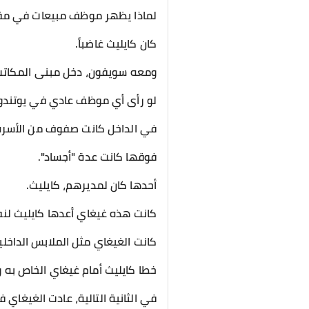
لماذا يظهر موظف مبيعات في مقد
كان كايليث غاضباً.
ومعه سويفون، دخل مبنى المكاتب
لو رأى أي موظف عادي في يوتندو 
في الداخل كانت صفوف من الأسرة
فوقها كانت عدة "أجساد".
أحدها كان لمديرهم، كايليث.
كانت هذه غيغاي أعدها كايليث لنف
كانت الغيغاي مثل الملابس الداخلي
خطا كايليث أمام غيغاي الخاص به
في الثانية التالية، عادت الغيغاي فج