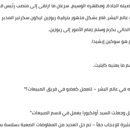
صيته الجادة، ومظهره الوسيم، سرعان ما ارتقى إلى منصب رئيس ق
 عالم البشر، قام بشكل متهور بترقية ريوزين ليكون سكرتير المدير ا
لحالي بكرم وسلم زمام الأمور إلى ريوزين.
ام هو سوكين إيشيدا.
م ما يعنيه كايليث.
 في عالم البشر – للعمل كعضو في فريق المبيعات؟"
فعل وجعلت السيد أولكيورا يعمل في قسم المبيعات."
يرة للإعجاب حقاً – تم حل العديد من المفاوضات الصعبة بسلاسة بمج