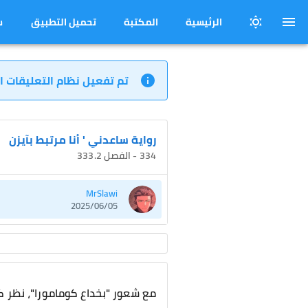
الرئيسية
المكتبة
تحميل التطبيق
س
تم تفعيل نظام التعليقات ا
رواية ساعدني ' أنا مرتبط بآيزن
334 - الفصل 333.2
MrSlawi
2025/06/05
مع شعور "بخداع كومامورا"، نظر كا