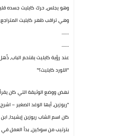
وهو يجلس، حرك كايليث جسده قليلا
وهي تراقب ظهر كايليث المتراجع،
……
……
عند رؤية كايليث يقتحم الباب، ذُ
"اللورد كايليث؟"
نهض ووضع الوثيقة التي كان يقرأها 
"ريوزين، أيها الوغد الصغير – اشرح 
كان اسم الشاب ريوزين إيشيدا، اب
بترتيب من سوكين، بدأ العمل في يو