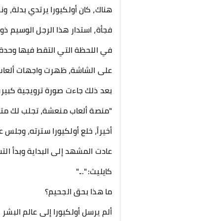
هناك، كان أولكيورا يرتدي بدلة، و
فجأة، استدار هذا الرجل الوسيم ذو
في اللحظة التي التقط فيها وحدة ا
على الشاشة، ظهرت واجهات ألعاب LSP4 المختلفة واحدة تلو الأخر
بعد ذلك جاءت صورة ترويجية كبيرة لوحدة تحكم LSP4. عدل أولكيورا ربطة عنقه، وبص
"منصة ألعاب منعشة، تجلب لك متعة
أخيراً، خلع أولكيورا سترته، وجلس على مكتب ي
عادت المشهد إلى البداية وبدأ الت
كايليث: "..."
ما هذا بحق الجحيم؟
ألم يرسل أولكيورا إلى عالم البشر