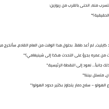
سرب منه، انحنى بالقرب من ريوزين:
الحقيقية؟"
ورد كايليث، لم أعد طفلاً. بحلول هذا الوقت من العام القادم، سأتخرج م
ت من عمره يجرؤ على التحدث هكذا إلى شينيغامي؟"
لك جانباً... نعود إلى النقطة الرئيسية."
 متسلل بيننا!"
لهولو – سلاح دمار يتجاوز بكثير حدود الهولو!"