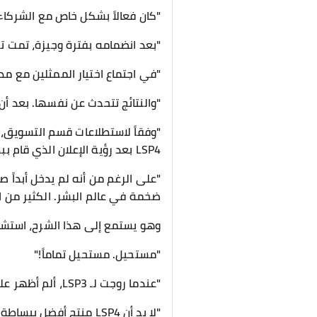
"كان فعالاً بشكل خاص مع الشركاء ا
"بعد انضمامه بفترة وجيزة، تمت ترقيته إلى قائد فر
"في اجتماع اختيار الممثلين مع مدي
"والنتائج تتحدث عن نفسها. بعد أن أصبح أولكيورا وجه 
"وفقاً لاستطلاعات قسم التسويق، 
LSP4 بعد رؤية الإعلان الذي قام ببطولته السيد أولكيورا."
"على الرغم من أنه لم يدخل أبداً صن
ضخمة في عالم البشر. الكثير من ا
وهو يستمع إلى هذا الشرح، استشاط
"مستحيل. مستحيل تماماً!"
"عندما روجت لـ LSP3، ألم أظهر على الشاشة بنفسي؟ لم يكن له هذا النوع من التأثير في ذلك الوقت!"
"لا بد أن LSP4 منتج أفضل ببساطة – لهذا السبب كان أداؤه جيداً إلى هذا الحد!"