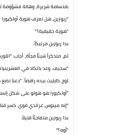
بابتسامة شريرة، وهالة مشؤومة تت
"ريوزين، هل تعرف هوية أولكيورا 
"هوية حقيقية؟"
بدا ريوزين مرتبكاً.
ثم، متذكراً شيئاً فجأة، أجاب: "الل
"سخيف. وغد بالكاد في العشرينيا
لوح كايليث بيده رافضاً. "دعنا نضع ذ
"أولكيورا هو هولو على شكل إنسان،
"إنه مينوس غراندي قوي كسر قناع ا
بدا ريوزين متفاجئاً قليلاً.
"أوه؟"