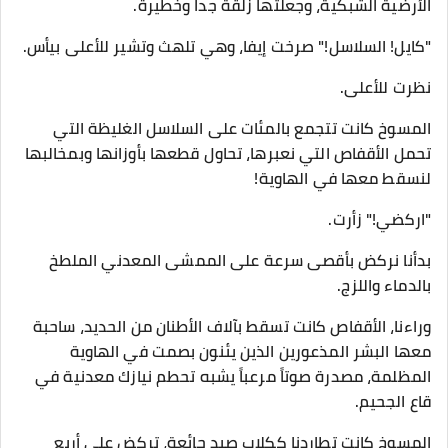
الأرضية الشبكية، وجعلتها زلقة جداً وخطيرة.
​"كايل! السلاسل!" صرخت إيفا، وهي تلهث وتشير للأعلى بيأس.
​نظرت للأعلى.
المسوخ كانت تتجمع بالمئات على السلاسل الغليظة التي
تحمل الأقفاص التي نعبرها، تحاول قطعها بأوزانها وبمخالبها
لنسقط معها في الهاوية!
​"اركضي!" زأرت.
​بدأنا نركض بأقصى سرعة على الممشى المعدني الملطخ
بالدماء واللزج.
وراءنا، الأقفاص كانت تسقط بآلاف الأطنان من الحديد، ساحبة
معها البشر المذعورين الذين يئنون بصمت في الهاوية
المظلمة، مصدرة صوتاً مرعباً يشبه تحطم نيازك معدنية في
قاع الجحيم.
​المسوخ كانت تطاردنا ككلاب صيد جائعة، تركض على أربع