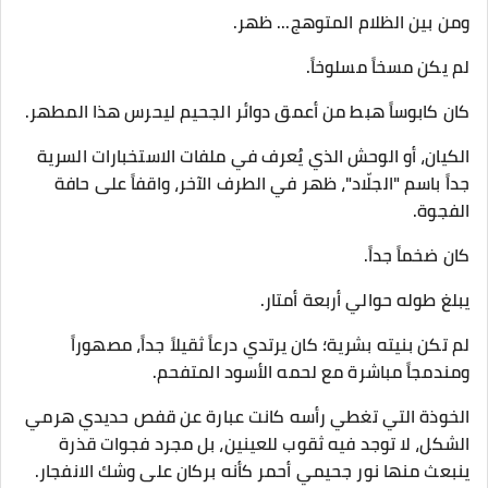
​ومن بين الظلام المتوهج... ظهر.
​لم يكن مسخاً مسلوخاً.
كان كابوساً هبط من أعمق دوائر الجحيم ليحرس هذا المطهر.
​الكيان، أو الوحش الذي يُعرف في ملفات الاستخبارات السرية
جداً باسم "الجلّاد"، ظهر في الطرف الآخر، واقفاً على حافة
الفجوة.
​كان ضخماً جداً.
يبلغ طوله حوالي أربعة أمتار.
لم تكن بنيته بشرية؛ كان يرتدي درعاً ثقيلاً جداً، مصهوراً
ومندمجاً مباشرة مع لحمه الأسود المتفحم.
الخوذة التي تغطي رأسه كانت عبارة عن قفص حديدي هرمي
الشكل، لا توجد فيه ثقوب للعينين، بل مجرد فجوات قذرة
ينبعث منها نور جحيمي أحمر كأنه بركان على وشك الانفجار.