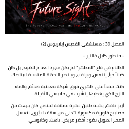
الفصل 39 : مستشفى القديس إيلاريوس (2)
- ​منظور كايل فالتير -
​الظلام في قاع "المطهر" لم يكن مجرد انعدام للضوء، بل كان
كياناً حياً، يتنفس، ويراقب، وينتظر اللحظة المناسبة لابتلاعك.
​كنت ممداً على ظهري فوق شبكة معدنية صدئة، والماء
اللزج الذي يغطيها يتشرب في ملابسي الثقيلة.
أزيز خافت، يشبه طنين حشرة عملاقة تحتضر، كان ينبعث من
مصابيح فلورية مكسورة تتدلى من سقف لا يُرى، لتغسل
الممر الطويل بضوء أخضر مريض، باهت، وكابوسي.