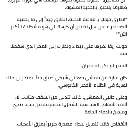
ظهرها يلتصق بالحديد المشوه.
"انظري حولكِ يا قناصة النخبة. انظري جيداً إلى ما يحميه
ألكسندر فانس. هل تظنين أن كرهك لي هو مشكلتكِ الأكبر
الآن؟"
​حولت إيفا نظرها عني ببطء، ونظرت إلى الممر الذي سقطنا
فيه.
​الممر لم يكن له جدران.
كان عبارة عن ممشى معدني شبكي ضيق جداً، يمتد إلى ما لا
نهاية في الظلام الأخضر الكابوسي.
وعلى جانبي الممشى، كانت تتدلى من السقف مئات... لا،
آلاف الأقفاص السداسية الشكل، المصنوعة من حديد صدئ
وملطخ بالدماء الجافة.
​الأقفاص كانت تتمايل ببطء، مصدرة صريراً يمزق الأعصاب.