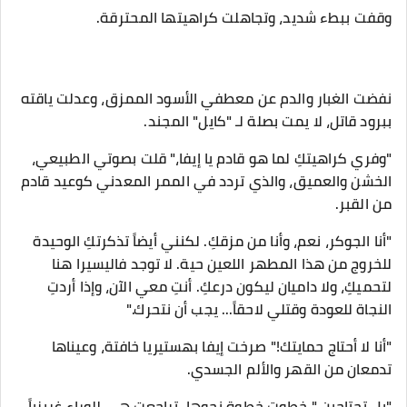
​وقفت ببطء شديد، وتجاهلت كراهيتها المحترقة.
نفضت الغبار والدم عن معطفي الأسود الممزق، وعدلت ياقته
ببرود قاتل، لا يمت بصلة لـ "كايل" المجند.
​"وفري كراهيتكِ لما هو قادم يا إيفا،" قلت بصوتي الطبيعي،
الخشن والعميق، والذي تردد في الممر المعدني كوعيد قادم
من القبر.
"أنا الجوكر، نعم، وأنا من مزقكِ. لكنني أيضاً تذكرتكِ الوحيدة
للخروج من هذا المطهر اللعين حية. لا توجد فاليسيرا هنا
لتحميكِ، ولا داميان ليكون درعكِ. أنتِ معي الآن، وإذا أردتِ
النجاة للعودة وقتلي لاحقاً... يجب أن نتحرك."
​"أنا لا أحتاج حمايتك!" صرخت إيفا بهستيريا خافتة، وعيناها
تدمعان من القهر والألم الجسدي.
​"بل تحتاجين،" خطوت خطوة نحوها. تراجعت هي للوراء غريزياً،