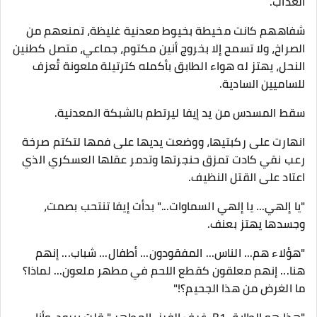
العذاب.
شفاههم كانت مخيطة بخيوط معدنية غليظة، تمنعهم من
الصراخ، ولا تسمح إلا بخروج أنين مكتوم، جماعي، متصل كطنين
النحل، يهتز له هواء الطابق بأكمله كترتيلة ملعونة تُعزف
للساميين السادية.
​سقط المسدس من يد إيفا ليرتطم بالشبكة المعدنية.
انهارت على ركبتيها، ووضعت يديها على فمها لتكتم صرخة
رعب نقي كادت تمزق حنجرتها وتدمر عقلها العسكري الذي
اعتاد على القتل النظيف.
​"يا إلهي... يا إلهي السماوات..." بدأت إيفا تنتحب بصمت،
وجسدها يهتز بعنف.
"هؤلاء هم... الناس... المفقودون... أطفال... شباب... إنهم
هنا... إنهم معلقون كقطع اللحم في مطهر ملعون... لماذا؟
ما الغرض من هذا الجحيم؟!"