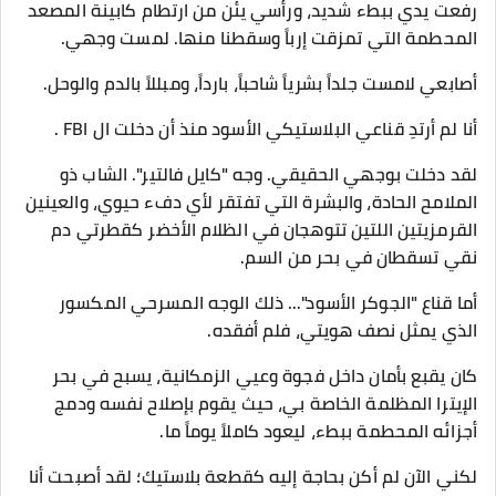
​رفعت يدي ببطء شديد، ورأسي يئن من ارتطام كابينة المصعد
المحطمة التي تمزقت إرباً وسقطنا منها. لمست وجهي.
أصابعي لامست جلداً بشرياً شاحباً، بارداً، ومبللاً بالدم والوحل.
​أنا لم أرتدِ قناعي البلاستيكي الأسود منذ أن دخلت ال FBI .
لقد دخلت بوجهي الحقيقي. وجه "كايل فالتير". الشاب ذو
الملامح الحادة، والبشرة التي تفتقر لأي دفء حيوي، والعينين
القرمزيتين اللتين تتوهجان في الظلام الأخضر كقطرتي دم
نقي تسقطان في بحر من السم.
​أما قناع "الجوكر الأسود"... ذلك الوجه المسرحي المكسور
الذي يمثل نصف هويتي، فلم أفقده.
كان يقبع بأمان داخل فجوة وعيي الزمكانية، يسبح في بحر
الإيترا المظلمة الخاصة بي، حيث يقوم بإصلاح نفسه ودمج
أجزائه المحطمة ببطء، ليعود كاملاً يوماً ما.
لكني الآن لم أكن بحاجة إليه كقطعة بلاستيك؛ لقد أصبحت أنا