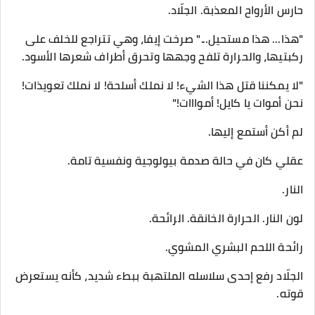
حارس الأرواح المعذبة. الجلّاد.
​"هذا... هذا مستحيل..." صرخت إيفا، وهي تتراجع للخلف على
ركبتيها، والحرارة تلفح وجهها وتحرق أطراف شعرها الأسود.
"لا يمكننا قتل هذا الشيء! لا نملك أسلحة! لا نملك تعويذات!
نحن أموات يا كايل! أموااات!"
​لم أكن أستمع إليها.
​عقلي كان في حالة صدمة بيولوجية ونفسية تامة.
النار.
لون النار. الحرارة الخانقة. الرائحة.
رائحة اللحم البشري المشوي.
​الجلّاد رفع إحدى سلاسله الملتهبة ببطء شديد، كأنه يستعرض
قوته.