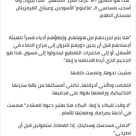
​"هذا هو الطابق B1. غرف الفرز. المطهر،" قلت ببرود، وأنا
أسحب مسدسي الـ 'ماغنوم' الأسودين، وعيناي القرمزيتان
تمسحان الظلام.
"هنا يتم تجريدهم من هويتهم، وإبقاؤهم أحياء قسراً لتهيئة
أجسادهم قبل أن يحين دورهم للنزول إلى مزارع الدماء في
الأسفل، أو إلى مختبرات التقطيع ليتحولوا إلى مسوخ. هذا هو
الجحيم الذي أردنا اقتحامه يا إيفا."
​مشيت نحوها، ولمست كتفها.
انتفضت وكأنني أحرقتها، لكنني أمسكتها من ياقة سترتها
التكتيكية، ورفعتها بقوة على قدميها.
​"لا وقت للبكاء يا إيفا. البكاء هنا يعتبر دعوة للعشاء،" همست
في أذنها بصرامة، ودفعتها للأمام.
"احملي مسدسكِ وسكينكِ. إذا انفصلنا، ستموتين قبل أن
تصرخي."