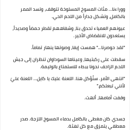
​ووراءنا... مئات المسوخ المسلوخة تتوقف، وتسد الممر
بالكامل، وتشكل جداراً من اللحم الحي.
عيونهم العمياء تحدق بنا، وشفاههم تقطر حمضاً وصديداً،
يستعدون للانقضاض الأخير.
​"لقد حوصرنا..." همست إيفا، وصوتها ينهار تماماً.
سقطت على ركبتيها، وعيناها السوداوان تنظران إلى جيش
اللحم الزاحف نحونا ببطء للاستمتاع بالوليمة.
"انتهى الأمر. سنُؤكل هنا. اللعنة عليك يا كايل... اللعنة عليّ
لأنني تبعتكم."
​وقفت أمامها، ألهث.
جسدي كان مغطى بالكامل بدماء المسوخ اللزجة. صدر
معطفي يتمزق مع كل لهثة.