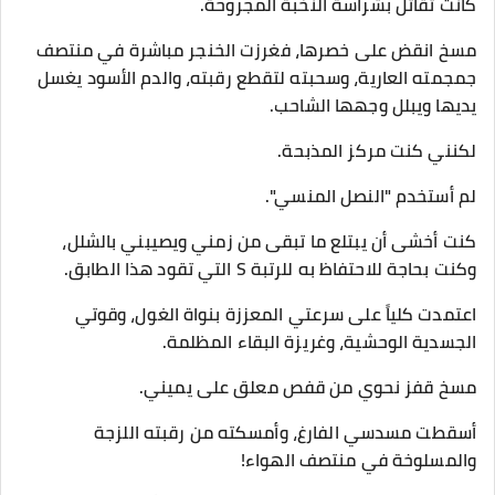
كانت تقاتل بشراسة النخبة المجروحة.
مسخ انقض على خصرها، فغرزت الخنجر مباشرة في منتصف
جمجمته العارية، وسحبته لتقطع رقبته، والدم الأسود يغسل
يديها ويبلل وجهها الشاحب.
​لكنني كنت مركز المذبحة.
​لم أستخدم "النصل المنسي".
كنت أخشى أن يبتلع ما تبقى من زمني ويصيبني بالشلل،
وكنت بحاجة للاحتفاظ به للرتبة S التي تقود هذا الطابق.
اعتمدت كلياً على سرعتي المعززة بنواة الغول، وقوتي
الجسدية الوحشية، وغريزة البقاء المظلمة.
​مسخ قفز نحوي من قفص معلق على يميني.
أسقطت مسدسي الفارغ، وأمسكته من رقبته اللزجة
والمسلوخة في منتصف الهواء!