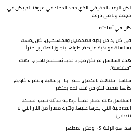
​لكن الرعب الحقيقي الذي جمد الدماء في عروقنا لم يكن في
حجمه ولا في درعه.
كان في أسلحته.
​في كل يد من يديه الضخمتين والمسلختين، كان يمسك
بسلسلة فولاذية غليظة، طولها يتجاوز العشرين متراً.
هذه السلاسل لم تكن مجرد حديد يُستخدم للضرب. كانت
"مشتعلة".
سلاسل ملتهبة بالكامل، تنبض بنار برتقالية وصفراء كاوية،
كأنها سُحبت للتو من قلب نجم يحتضر.
السلاسل كانت تقطر حمماً بركانية سائلة تذيب الشبكة
المعدنية التي يجرها عليها، وتترك مساراً من النار التي لا
تنطفئ!
​هذا هو الرتبة S-. وحش المطهر.