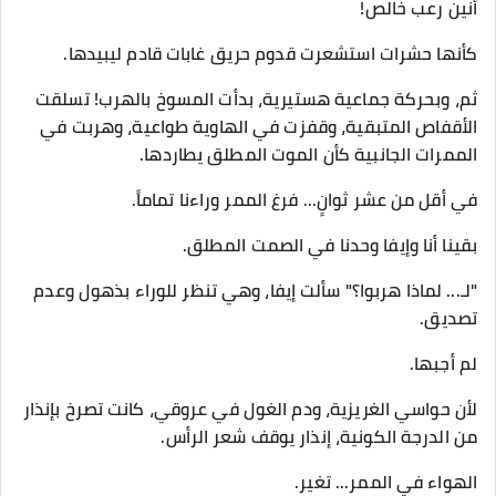
أنين رعب خالص!
كأنها حشرات استشعرت قدوم حريق غابات قادم ليبيدها.
ثم، وبحركة جماعية هستيرية، بدأت المسوخ بالهرب! تسلقت
الأقفاص المتبقية، وقفزت في الهاوية طواعية، وهربت في
الممرات الجانبية كأن الموت المطلق يطاردها.
​في أقل من عشر ثوانٍ... فرغ الممر وراءنا تماماً.
بقينا أنا وإيفا وحدنا في الصمت المطلق.
​"لـ... لماذا هربوا؟" سألت إيفا، وهي تنظر للوراء بذهول وعدم
تصديق.
​لم أجبها.
لأن حواسي الغريزية، ودم الغول في عروقي، كانت تصرخ بإنذار
من الدرجة الكونية، إنذار يوقف شعر الرأس.
​الهواء في الممر... تغير.