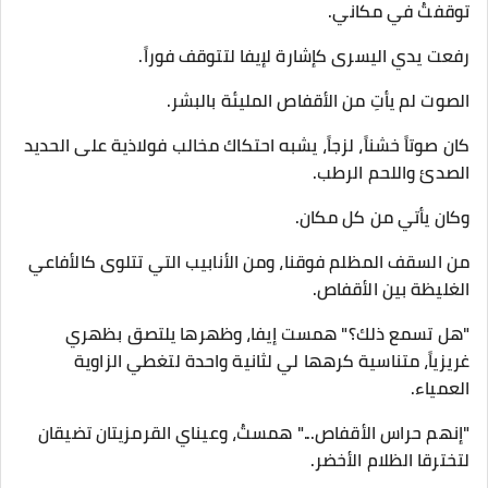
​توقفتُ في مكاني.
رفعت يدي اليسرى كإشارة لإيفا لتتوقف فوراً.
الصوت لم يأتِ من الأقفاص المليئة بالبشر.
كان صوتاً خشناً، لزجاً، يشبه احتكاك مخالب فولاذية على الحديد
الصدئ واللحم الرطب.
وكان يأتي من كل مكان.
من السقف المظلم فوقنا، ومن الأنابيب التي تتلوى كالأفاعي
الغليظة بين الأقفاص.
​"هل تسمع ذلك؟" همست إيفا، وظهرها يلتصق بظهري
غريزياً، متناسية كرهها لي لثانية واحدة لتغطي الزاوية
العمياء.
​"إنهم حراس الأقفاص..." همستُ، وعيناي القرمزيتان تضيقان
لتخترقا الظلام الأخضر.