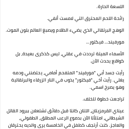
​اللسعة الحارة.
رائحة اللحم المحترق التي لامست أنفي.
الوهج البرتقالي الذي يضيء الظلام ويصبغ العالم بلون الموت.
​مورفيند... فيكتور...
​الأسماء الميتة ترددت في عقلي، ليس كذكرى بعيدة، بل
كواقع يحدث الآن.
رأيت جسد أبي "مورفيند" المتفحم أمامي، يحتضنني ودمه
يغلي. رأيت أخي "فيكتور" يذوب في النار الزرقاء والبرتقالية
وهو يصرخ اسمي.
​تراجعت خطوة للخلف.
عيناي القرمزيتان، اللتان كانتا قبل دقائق تشتعلان ببرود القاتل
الشيطاني، امتلأتا الآن بدموع الرعب المطلق، الطفولي،
والعاجز. كنت أرتجف كطفل في الخامسة يرى والديه يحترقان