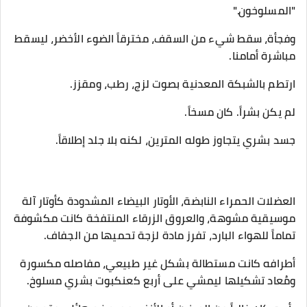
"المسلوخون."
​وفجأة، سقط شيء من السقف، مخترقاً الضوء الأخضر، ليسقط
مباشرة أمامنا.
​ارتطم بالشبكة المعدنية بصوت لزج، رطب، ومقزز.
​لم يكن بشراً. كان مسخاً.
جسد بشري يتجاوز طوله المترين، لكنه بلا جلد إطلاقاً.
العضلات الحمراء النابضة، الأوتار البيضاء المشدودة كأوتار آلة
موسيقية مشوهة، والعروق الزرقاء المنتفخة كانت مكشوفة
تماماً للهواء البارد، تفرز مادة لزجة تحميها من الجفاف.
أطرافه كانت مستطالة بشكل غير طبيعي، مفاصله مكسورة
ومُعاد تشكيلها ليمشي على أربع كعنكبوت بشري مسلوخ.