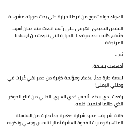
الهواء حوله تموج من فرط الحرارة حتى بدت صورته مشوهة.
القفص الحديدي الهرمي على رأسه انبعث منه دخان أسود
كثيف، كأنه يحدد موقعنا بالحرارة التي تنبعث من أجسادنا
المرتجفة.
​ثم...
​أحسست بلسعة.
لسعة حارة جداً، لاذعة، ومؤلمة كإبرة من جمر نقي غُرزت في
وجنتي اليمنى!
​رفعت يدي ببطء لألمس خدي العاري، الخالي من قناع الجوكر
الذي طالما احتميت خلفه.
كانت شرارة... مجرد شرارة صغيرة جداً طارت من السلسلة
الملتهبة وعبرت الفجوة العشرة أمتار لتلامس وجهي وتكويه.