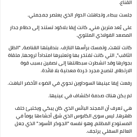
القناع.
​جلست ببطء، وتجاهلت الدوار الذي يعتصر جمجمتي.
​على بُعد مترين مني، كانت إيفا بلاكود تستند إلى حطام جدار
المصعد الفولاذي الملتوي.
كانت تلهث، وتمسك برأسها النازف. بندقيتها القناصة، "الظل
الثاقب"، التي كانت تفتخر بها وتعتبرها امتداداً لروحها، ملقاة
بجوارها وقد انشطرت سبطانتها إلى نصفين بسبب قوة
الارتطام، لتصبح مجرد خردة معدنية بلا فائدة.
​رفعت إيفا عينيها السوداوين نحوي في الضوء الأخضر الباهت.
لم يكن هناك صدمة اكتشاف في عينيها.
هي تعرف أن المجند البائس الذي كان يبكي ويختبئ خلف
ظهرها، ليس سوى الكابوس الذي شق أحشاءها يوماً في
المستودع المظلم، وهو نفسه "الجوكر الأسود" الذي جعل
العالم السفلي يرتجف.