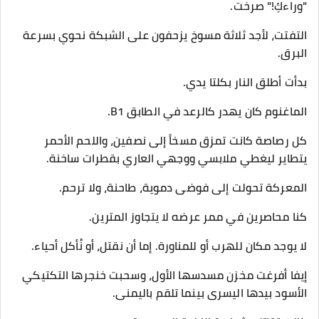
​"وراءكِ!" صرخت.
​التفتت، لأجد ثلاثة مسوخ يزحفون على الشبكة نحوي بسرعة
البرق.
​بدأت أطلق النار بكلتا يدي.
الماغنوم كان يهدر كالرعد في الطابق B1.
كل رصاصة كانت تمزق مسخاً إلى نصفين، واللحم الأحمر
يتطاير ليغطي ملابسي ووجهي العاري بقطرات ساخنة.
​المعركة تحولت إلى فوضى دموية، طاحنة، ولا ترحم.
كنا محاصرين في ممر عرضه لا يتجاوز المترين.
لا يوجد مكان للهرب أو للمناورة. إما أن نقتل، أو نُأكل أحياء.
​إيفا أفرغت مخزن مسدسها الأول، وسحبت خنجرها التكتيكي
الأسود بيدها اليسرى بينما تلقم باليمنى.