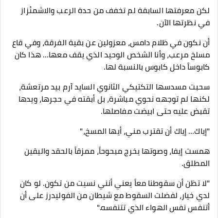
​لكن معرفتها السابقة لم تخفف من حدة الرعب والاشمئزاز
في نظرتها الآن.
أن نكون في ظلام دامس، معزولين عن بقية الفرقة، وفي قاع
مسلخ مرعب، وأنا الشخص الوحيد الذي يقف معها... هذا كان
كابوساً داخل كابوس بالنسبة لها.
​سحبت مسدسها التكتيكي الثانوي السايد آرم بيد مرتعشة،
لكنها لم توجهه نحوي مباشرة، بل أبقته في حجرها، ويدها
تقبض عليه حتى ابيضت مفاصلها.
​"إياك... إياك أن تقترب مني، أيها المسخ،"
همست إيفا، وصوتها يخرج مبحوحاً، ممزقاً بالحقد واليقين
المطلق.
"لا تظن أن سقوطنا معاً يعني أنني نسيت من تكون. لو كان
لدي خيار، لفضلت السقوط مع شيطان من الفوليدرز على أن
أتنفس نفس الهواء الذي تتنفسه."