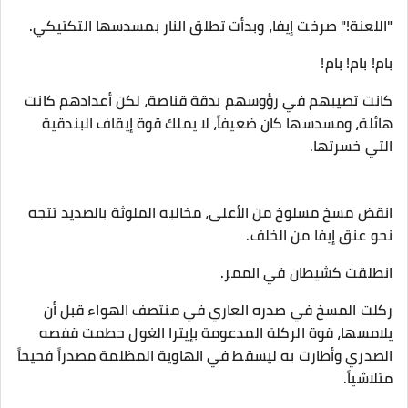
​"اللعنة!" صرخت إيفا، وبدأت تطلق النار بمسدسها التكتيكي.
​بام! بام! بام!
كانت تصيبهم في رؤوسهم بدقة قناصة، لكن أعدادهم كانت
هائلة، ومسدسها كان ضعيفاً، لا يملك قوة إيقاف البندقية
التي خسرتها.
​انقض مسخ مسلوخ من الأعلى، مخالبه الملوثة بالصديد تتجه
نحو عنق إيفا من الخلف.
​انطلقت كشيطان في الممر.
ركلت المسخ في صدره العاري في منتصف الهواء قبل أن
يلامسها، قوة الركلة المدعومة بإيترا الغول حطمت قفصه
الصدري وأطارت به ليسقط في الهاوية المظلمة مصدراً فحيحاً
متلاشياً.