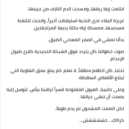
​ابتلعت إيفا ريقها، ومسحت الدم النازف من جبينها.
غريزة البقاء لدى النخبة استيقظت أخيراً، وانحنت لتلتقط
مسدسها، ممسكة إياه بكلتا يديها المرتجفتين.
​بدأنا نمشي في الممر المعدني الضيق.
صوت خطواتنا كان يتردد فوق الشبكة الحديدية كقرع طبول
الإعدام.
تحتنا، كان الظلام مطلقاً، لا نعلم كم يبلغ عمق الهاوية التي
تبتلع الأقفاص الساقطة.
وعلى جانبينا، العيون المفتوحة قسراً تراقبنا بيأس، تتوسل إلينا
بصمت أن ننهي حياتها.
​لكن الصمت المشحون لم يدم طويلاً.
​كراااك... خششششش...