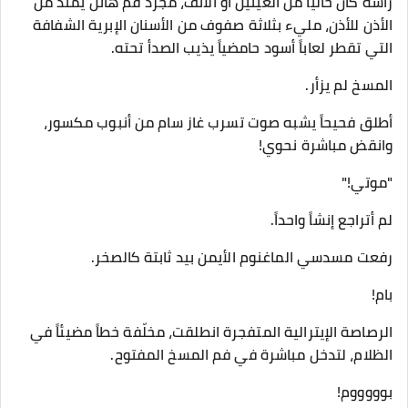
رأسه كان خالياً من العينين أو الأنف، مجرد فم هائل يمتد من
الأذن للأذن، مليء بثلاثة صفوف من الأسنان الإبرية الشفافة
التي تقطر لعاباً أسود حامضياً يذيب الصدأ تحته.
​المسخ لم يزأر.
أطلق فحيحاً يشبه صوت تسرب غاز سام من أنبوب مكسور،
وانقض مباشرة نحوي!
​"موتي!"
​لم أتراجع إنشاً واحداً.
رفعت مسدسي الماغنوم الأيمن بيد ثابتة كالصخر.
بام!
​الرصاصة الإيترالية المتفجرة انطلقت، مخلّفة خطاً مضيئاً في
الظلام، لتدخل مباشرة في فم المسخ المفتوح.
​بوووووم!