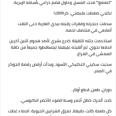
​"اغغغغ!" فحت المسخ، وحاول قضم ذراعي بأسنانه الإبرية.
​لكنني ضغطت بقبضتي. كرااااااك!
سحقت حنجرته وفقرات رقبته بيدي العارية حتى التقت
أصابعي في منتصف لحمه.
استخدمت جثته الثقيلة كدرع بشري لأصد هجوم اثنين آخرين
اندفعا نحوي، ثم ألقيته عليهما ليتساقطوا جميعاً من حافة
الممشى في الفراغ.
​سحبت سكيني التكتيكي الأسود، وبدأت أرقص رقصة الجوكر
في الممر.
​دوران، طعن، قطع أوتار.
كنت أتحرك كظل أحمر وسط الضوء الأخضر الكابوسي.
كل طعنة كانت دقيقة، تمزق الشرايين الحيوية. الدماء غطت