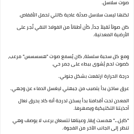
​صوت سلاسل.
لكنها ليست سلاسل صدئة عادية كالتي تحمل الأقفاص.
كان صوتاً ثقيلاً جداً، كأن أطناناً من الفولاذ النقي تُجر على
الأرضية المعدنية.
ومع كل سحبة سلسلة، كان يُسمع صوت "هسسسس" مرعب،
كصوت لحم يُشوى ببطء على جمر حي.
​درجة الحرارة ارتفعت بشكل جنوني.
عرق ساخن بدأ يتصبب من جبهتي ليغسل الدماء عن وجهي.
المعدن تحت أقدامنا بدأ يسخن لدرجة أنه كاد يحرق نعال
أحذيتنا التكتيكية ويصهرها.
​"كايل..." همست إيفا، وعيناها تتسعان برعب لا يوصف وهي
تنظر إلى الجانب الآخر من الفجوة.