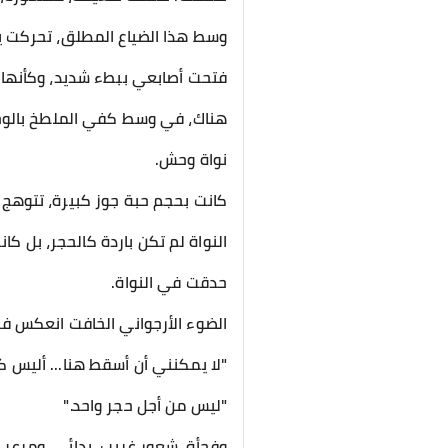
​وسط هذا الضياع المطلق، تحركت 
فتحت أصابعي ببطء شديد، وكأنها 
​هناك، في وسط كفي الملطخ بالوحل
نواة وحش.
كانت بحجم حبة جوز كبيرة، تتوهج ب
النواة لم تكن باردة كالحجر، بل ك
​حدقت في النواة.
الضوء الأرجواني الخافت انعكس ف
​"لا يمكنني أن أسقط هنا... أليس ك
"ليس من أجل حجر واحد."
​وفجأة، شعور غريب، بدائي، ومرعب 