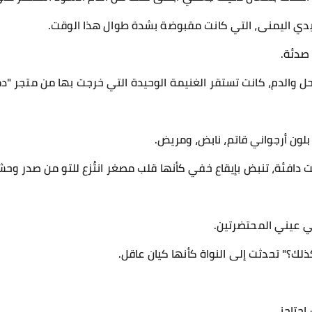
يدي اليمنى، التي كانت مقبوضة بشدة طوال هذا الوقت.
صدئة.
 والدم، كانت تستقر الغنيمة الوحيدة التي خرجت بها من متجر "دم
لون أرجواني قاتم، نابض، ومريض.
انت دافئة، تنبض بإيقاع خفي كأنها قلب مصغر انتُزع للتو من صدر و
ي عيني المحتضرتين.
ذلك؟" تحدثت إلى النواة كأنها كيان عاقل.
اجتاحني.