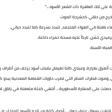
خرج من حلقي كحشرجة الموت.
 باهتة في الهواء المتجمد، تتبدد بسرعة كما تتبدد حياتي.
رميدي خشن، تاركاً عليه مسحة حمراء داكنة.
ياه الآسنة.
ي كنت أتعرق بغزارة، وعيناي كانتا تغيمان بضباب أسود يزحف من أطراف 
صوت قطرات المطر التي تضرب حاويات القمامة المعدنية يبدو كط
 أن حصلت على المهارة الأسطورية... أنتهي كجثة متعفنة في زقاق لا
تهت بسعال عنيف جعلني أبصق كتلة من الدم الأسود المتخثر على