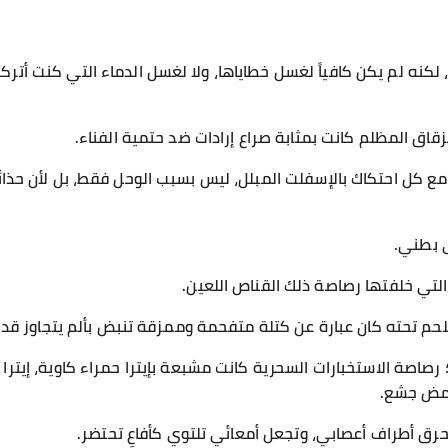
، لكنه لم يكن كافياً لغسل خطاياها، ولا لغسل الدماء التي كنت أت
اق المظلم كانت بمثابة صراع إرادات ضد حتمية الفناء.
اً مع كل احتكاك بالإسفلت المبلل، ليس بسبب الوحل فقط، بل لأن حذا
 بطني.
التي خلفتها رصاصة ذلك القناص اللعين.
حم تحته كان عبارة عن كتلة متفحمة وممزقة تنبض بألم يتجاوز قدر
رصاصة الاستخبارات السحرية كانت مشبعة بإيترا حمراء كاوية، إيتر
كحمض جشع.
رق أطراف أعصابي، وتجعل أمعائي تلتوي كأفاعٍ تحتضر.