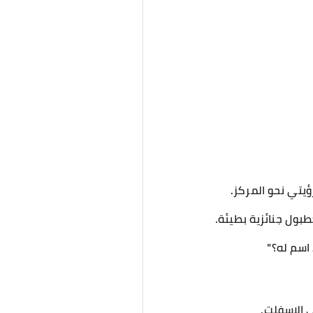
رؤيتي نحو المركز.
بول جنائزية بطيئة.
 اسم له؟"
 الإسفلت.