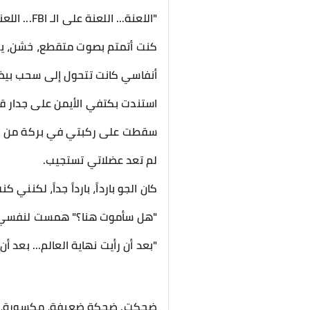
​"اللعنة... اللعنة على الـ FBI... اللعنة على تلك العاهرة ذات الشعر الأسود..."
كنت أتمتم بصوت متقطع، خشن، ي
أنفاسي كانت تتحول إلى سحب بيضاء
​استندت بكتفي الأيمن على جدار ق
سقطت على ركبتي في بركة من الم
لم تعد عضلاتي تستجيب.
كان الجو بارداً، بارداً جداً، لكنن
​"هل سأموت هنا؟" همست لنفسي، و
"بعد أن رأيت نهاية العالم... بعد
​ضحكت. ضحكة ضعيفة، مكسورة، ان