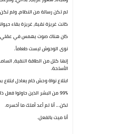
لم تكن رسالة من النظام، ولم تكن 
كانت غريزة نقية، غريزة بقاء حي
كان هناك صوت يهمس في عقلي، صو
​نوى الوحوش ليست طعاماً.
إنها كتل من الطاقة النقية، السامة
الأسلحة.
ابتلاع نواة وحش خام يعادل ابتلاع 
99% من البشر الذين حاولوا فعل ذلك في الماضي احترقوا من الداخل أو انفجرت أجسادهم نتيجة الرفض البيولوجي.
​لكن... أنا لم أعد أملك ما أخسره.
أنا ميت بالفعل.