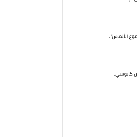
وع الألماس".
حش كابوسي.