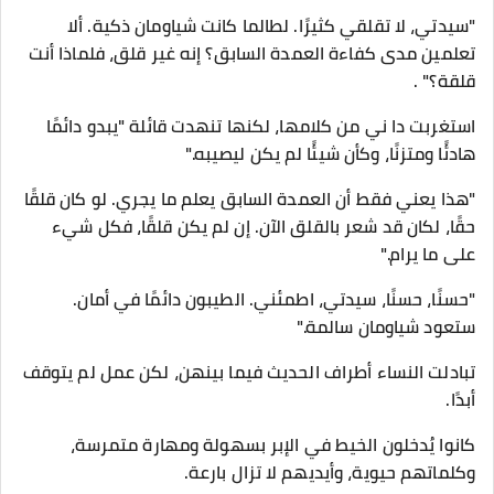
"سيدتي، لا تقلقي كثيرًا. لطالما كانت شياومان ذكية. ألا
تعلمين مدى كفاءة العمدة السابق؟ إنه غير قلق، فلماذا أنت
قلقة؟" .
استغربت دا ني من كلامها، لكنها تنهدت قائلة "يبدو دائمًا
هادئًا ومتزنًا، وكأن شيئًا لم يكن ليصيبه."
"هذا يعني فقط أن العمدة السابق يعلم ما يجري. لو كان قلقًا
حقًا، لكان قد شعر بالقلق الآن. إن لم يكن قلقًا، فكل شيء
على ما يرام."
"حسنًا، حسنًا، سيدتي، اطمئني. الطيبون دائمًا في أمان.
ستعود شياومان سالمة."
تبادلت النساء أطراف الحديث فيما بينهن، لكن عمل لم يتوقف
أبدًا.
كانوا يُدخلون الخيط في الإبر بسهولة ومهارة متمرسة،
وكلماتهم حيوية، وأيديهم لا تزال بارعة.