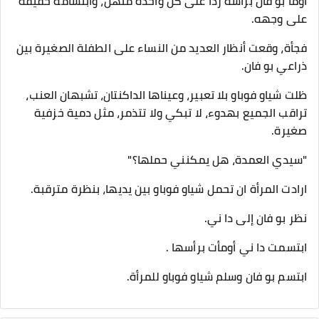
أومأ بو فان برأسه ردًا على كل واحدة منهن، وابتسامة خفيفة
على وجهه.
فجأة، وقعت أنظار العديد من النساء على الطفلة الصغيرة بين
ذراعي بو فان.
ظلت شياو فوباو بلا تعبير، وعيناها الداكنتان، تشبهان العنب،
تراقب الجميع بهدوء، لا تبكي ولا تتذمر، مثل دمية خزفية
صغيرة.
"سيدي العمدة، هل يمكنني حملها؟"
ارادت المرأة ان تحمل شياو فوباو بين يديها، بنظرة مترقبة.
نظر بو فان إلى دا ني.
ابتسمت دا ني أومأت برأسها .
ابتسم بو فان وسلم شياو فوباو للمرأة.