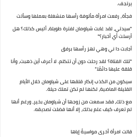
يرتجف.
فجأة، رفعت امرأة مألوفة رأسها منشغلة بعملها وسألت
"سيدتي، لقد غابت شياومان لفترة طويلة، أليس كذلك؟ هل
أرسلت أي أخبار؟"
أجابت دا ني وهي تهز رأسها برفق
"تلك الفتاة؟ لقد رحلت دون أن تتكلم. لا أعرف أين ذهبت، وأنا
قلقة عليها دائمًا."
سيكون من الكذب إنكار قلقها على شياومان خلال الأيام
القليلة الماضية، لكنها لم تكن تملك حيلة.
مع ذلك، فقد سمعت من زوجها أن شياومان بخير، ورغم أنها
لم تعرف كيف علم بذلك، إلا أنها فضلت تصديقه.
قالت امرأة أخرى مواسيةً إياها