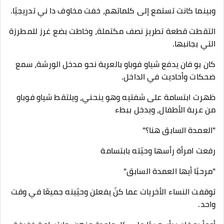
وبينما كانت تستمع إلى كلماتهم، خفت مخاوف دا ني تدريجيًا.
التقطت قطعة تطريز نصف مكتملة، وخاطت بضع غرز للمطرزة
التي بجانبها.
كان بو فان يدفع شياو فوباو بالعربة نحو مدخل الورشة، سمع
ضحكات وأحاديث في الداخل.
ظهرت ابتسامة على شفتيه وهو ينحني، ويلتقط شياو فوباو
من عربة الأطفال، ويدخل ببطء
"العمدة السابق هنا؟"
رفعت امرأة رأسها وحيّته بابتسامة
"مرحبًا أيها العمدة السابق"
توقفت النساء الأخريات عما كنّ يفعلن وحيّينه جميعًا في وقت
واحد.