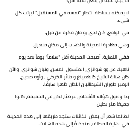
ألا يجب عليه أن يفعل شيئاً الآن؟
لا يمكنه ببساطة انتظار "نفسه في المستقبل" ليرتب كل
شيء.
في الواقع، كان لدى بو فان فكرة من قبل.
وهي مغادرة المدينة والذهاب إلى مكان منعزل.
ففي النهاية، أصبحت المدينة أقل "سلاماً" يوماً بعد يوم.
ناهيك عن وو شوانزي، المتسول المسن، وتيان شوانزي، والآن
كان هناك الشيخ كانغمينغ و طائر الكركي ، وأوه صحيح،
الإمبراطوران الشيطانيان اللذان ظهرا سابقًا.
بدا وصول هؤلاء الأشخاص عرضيًا، لكن في الحقيقة، كانوا
جميعًا مترابطين.
لطالما شعر أن بعض الكائنات ستجد طريقها إلى هذه المدينة
في نهاية المطاف، منجذبةً إلى هذه الهالات.