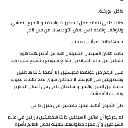
داخل الورشة.
كانت دا ني تتفقد عمل المطرزات واحدة تلو الأخرى، تمشي
وتتوقف، وتقدم لهن بعض التوجيهات من حين لآخر.
خلفها كانت امرأتان جميلتان.
كانت هاتان السيدتان الجميلتان هما من أحضرتهما هوو
تشيلين من عالم الشياطين، تشانغ شيوينغ وتشينغ تشيو ياو.
على الرغم من كونهما قديستين، إلا أنهما كانتا هادئتين
ومنطويتين في الورشة، لا تتبادلان سوى بضع كلمات بصوت
خافت بين الحين والآخر، وتساعدان دا ني في أعمال التطريز
وتقليب الأقمشة.
ظنّ الآخرون أنهما مجرد خادمتين في منزل دا ني.
لم يدركوا أن هاتين السيدتين كانتا شخصيتين بارزتين في عالم
الشياطين، وأن مجرد خطواتهما كفيلة بجعل العالم بأسره