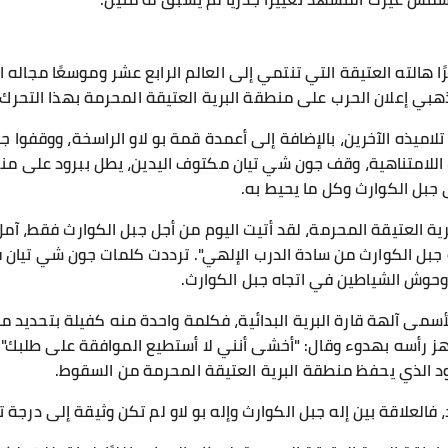
رًا هالته العتيقة التي تنتمي إلى العالم الرابع عشر وموسعًا مجال
ذهبي إعلان الحرب على منطقة البرية العتيقة المحرمة بهذا التحرك؟
تلاميذه الآخرين، بالإضافة إلى أعمدة قمة بو لاو الراسخة، ووقفوا جم
لامتناهية، وقف جون شي تيان مكتوف اليدين، يطل ببرود على منطق
 جبل الكوارث وكل ما يحيط به.
ية العتيقة المحرمة، لقد أتيت اليوم من أجل جبل الكوارث فقط، آمل 
 جبل الكوارث من سادة الدرب الإلهي". ترددت كلمات جون شي تيان 
 وحوش الشياطين في اتجاه جبل الكوارث.
ى آلهة قارة البرية البدائية، فكلمة واحدة منه كفيلة بتحديد م
ثم هز رأسه بهدوء وقال: "أخشى أنني لا أستطيع الموافقة على طلبك
ود الذي يحفظ منطقة البرية العتيقة المحرمة من السقوط.
 فالعلاقة بين إله جبل الكوارث وإله بو لاو لم تكن وثيقة إلى درجة 