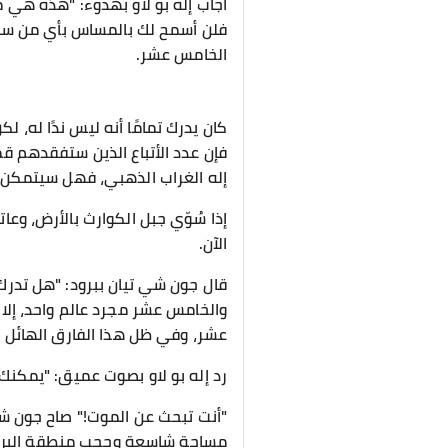
أجاب إله بو لاو بهدوء: "هذه هي منط
فلن أسمح لك بالمساس بأي من سادة 
الخامس عشر.
كان يدرك تمامًا أنه ليس ندًا له،
فإن عدد الأتباع الذين ستفقدهم ق
إله الغراب الذهبي، فهل سيتمكن 
إذا سُوّي جبل الكوارث بالأرض، وعات
الآن.
قال جون شي تيان ببرود: "هل تدرك 
والخامس عشر مجرد عالم واحد، إلا
عشر، وفي ظل هذا الفارق الهائل في 
رد إله بو لاو بصوت عميق: "يمكنك
"أنت تبحث عن الموت!" صاح جون شي
مساحة شاسعة وحجب منطقة البرية 