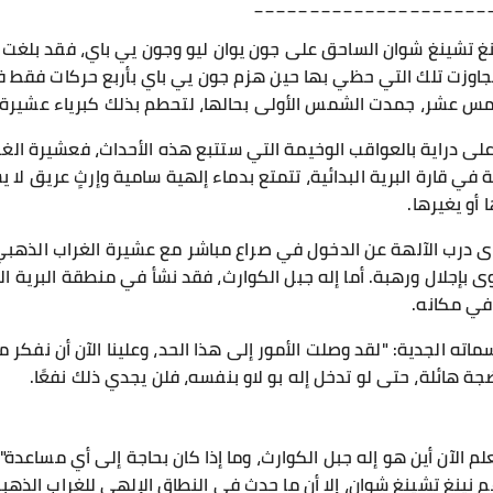
_____________________
نينغ تشينغ شوان الساحق على جون يوان ليو وجون يي باي، فقد بلغت
تجاوزت تلك التي حظي بها حين هزم جون يي باي بأربع حركات فقط 
امس عشر، جمدت الشمس الأولى بحالها، لتحطم بذلك كبرياء عشيرة 
 على دراية بالعواقب الوخيمة التي ستتبع هذه الأحداث، فعشيرة ال
 في قارة البرية البدائية، تتمتع بدماء إلهية سامية وإرثٍ عريق لا
أو يغيرها.
درب الآلهة عن الدخول في صراع مباشر مع عشيرة الغراب الذهبي، فق
 بإجلال ورهبة. أما إله جبل الكوارث، فقد نشأ في منطقة البرية ا
 في مكانه.
سماته الجدية: "لقد وصلت الأمور إلى هذا الحد، وعلينا الآن أن نفكر 
ضجة هائلة، حتى لو تدخل إله بو لاو بنفسه، فلن يجدي ذلك نفعًا.
ا نعلم الآن أين هو إله جبل الكوارث، وما إذا كان بحاجة إلى أي مساعدة
 نينغ تشينغ شوان، إلا أن ما حدث في النطاق الإلهي للغراب الذهب