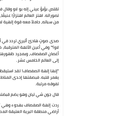
تقلص بؤبؤ عيني إله بو لاو وقال ف
تصوراته. اهتز العالم اهتزازًا عن
من سباته، حاملاً معه قوة إلهية لا
صدى صوتٍ هادئ أثيري تردد في أرج
لاو؟" وفي أعين الآلهة المترقبة، 
أغصان الصفصاف، وبمجرد ظهورها،
إلى العالم الخامس عشر.
"إنها إلهة الصفصاف! لقد استيقظت 
يغمر قلبه. فبصفتها إحدى المناطق
تفوقه مرتبة.
قال جون شي تيان وهو يضم قبضته، و
ردت إلهة الصفصاف بهدوء وهي تحط
أراضي منطقة البرية العتيقة المح