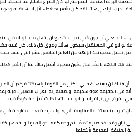
قة البرية العتيقة المحرمة، لو كان الصراع داخليًا، لما تدخلت، لكن 
الدرب الإلهي هنا". لقد كان يشعر بضغط هائل لا نهاية له وهو يوا
 لكن هذا لا يعني أن جون شي تيان يستطيع أن يفعل ما يحلو له في م
مة بو لاو في المستقبل سيكون هائلاً. وفوق كل ذلك، كان قلبه مض
من تحمل غضب تلك الإلهة من العالم الخامس عشر التي تقف خلف إ
بته تلك الإلهة لاحقًا، فلن يكون مصيره أفضل حالاً. بما أن الأمر كذل
أن قتلك لن يستهلك مني الكثير من القوة الإلهية؟" فرغم أن الفارق
 أنه في الحقيقة هوة سحيقة. وبصفته إله الغراب الذهبي، فإنه ي
القوة، فإن نجاة إله بو لاو بحد ذاتها كانت أمرًا مشكوكًا فيه.
 أن تجرب بنفسك". فالمقاومة شيء، والهزيمة بعد المقاومة شيء آخ
 تيان وقد نفد صبره تمامًا، ثم وجه كفه نحو إله بو لاو، فظهر كف
العتيقة المحرمة بأكملها.