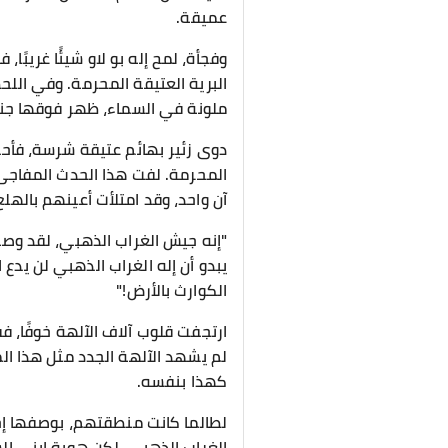
عميقة.
وفجأة، لمح إله بو لاو شيئًا غريبً
البرية العتيقة المحرمة. وفي الل
ملونة في السماء، ظهر فوقها جنود
دوى زئير بهائم عتيقة شرسة، فأح
المحرمة. لفت هذا الحدث المفاجئ
آن واحد، وقد امتلأت أعينهم بالهلع
"إنه جيش الغراب الذهبي، لقد وصل
يبدو أن إله الغراب الذهبي لن يدع
الكوارث بالأرض!"
ارتجفت قلوب آلاف الآلهة خوفًا، 
لم يشهد الآلهة الجدد مثل هذا ال
كهذا بنفسه.
لطالما كانت منطقتهم، بوصفها إحدى
الغراب الذهبي، لكن هوية ابني ال