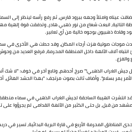
ا، فضاقت عيناه وامتلأ وجهه ببرود قارس، ثم رفع رأسه لينظر إلى ال
حظة التالية، انبعث شعاع من نور ذهبي هادر، وتدفقت قوة إلهية مه
 وقادة ذهبيون بوجوه خالية من أي تعابير.
دث موجات صوتية هزت أرجاء المكان، وقد حطت هي الأخرى في سماء
 انتباه آلاف الآلهة داخل المنطقة المحرمة، فرفع العديد من وحو
 والفزع.
 جيش الغراب الذهبي!" صرخ أحدهم، وتابع آخر في خوف: "لا شك أنهم
 الأمر يمر بسلام". وأضاف ثالث بصوت مرتجف: "بهذا الحشد الهائل، 
فقد انتشرت الهيبة الساحقة لجيش الغراب الذهبي في سماء منطقة ا
مشهد من قبل، بل حتى الكثير من الآلهة القدامى لم يجرؤوا على ت
 المناطق المحرمة الأربع في قارة البرية البدائية، تسير في دربه
شمس غيرت المشهد تغييرًا جذريًا لم يسبق له مثيل.