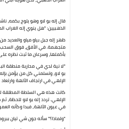
قال إله بو لاو وهو يلوح بكمه، ناش
الذهبيين: "هل ينوي إله الغراب ال
ظهر إله جبل بياو مياو والعديد من 
متجهمة. في الأفق، فوق السحب ال
بأكملها، وسرعان ما ثبت نظره على
"لا نية لدي في محاربة منطقة البر
بو لاو، وتسلمني كل من يؤمن بإله
الإلهي في ارتجاف الآلهة وارتعاد
كانت هذه هي السلطة المطلقة لأسم
الإلهي. تردد إله بو لاو للحظة، 
في عيون الآلهة، فبدا وكأنه العم
"ولماذا؟" سأله جون شي تيان ببرود،