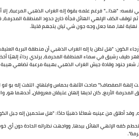
ي نفسه: "هذا..." فرغم علمه بقوة إله الغراب الذهبي المرعبة، إلا
يفًا، ثم توقف الكف الإلهي الهائل فجأة خارج حدود المنطقة المحرمة
 نهاية لها، مما جعل وجه جون شي تيان يتجهم قليلاً.
اء الكون: "هل تظن يا إله الغراب الذهبي أن منطقة البرية العتيق
ظهر طيف رشيق في سماء المنطقة المحرمة، يرتدي رداءً إلهيًا أخضر ب
 شعر جنود وقادة جيش الغراب الذهبي بهيبة مرعبة تضاهي هيبة 
إلهة الصفصاف!" صاحت الآلهة بحماس وابتهاج. التفت إله بو لاو لين
 المحرمة الأربع، كان لديها إلهان عتيقان معروفان، أحدهما هو، و
قد أطلق من عينيه شعاعًا ذهبيًا حادًا: "هل ستحمين إله جبل الكوا
م كفه الإلهي الهائل بيدها، وواجهت نظراته الحادة دون أي خوف 
رمة".