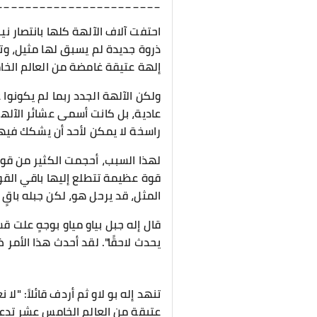
_______________________
احتفت آلاف الآلهة كلها بانتصار 
ذروة جديدة لم يسبق لها مثيل، و
إلهة عتيقة غامضة من العالم الخ
ولكن الآلهة الجدد ربما لم يكونوا
عادية، بل كانت أسمى عشائر الآلهة
راسخة لا يمكن لأحد أن يشكك فيها 
لهذا السبب، أحجمت الكثير من قوى 
قوة عظيمة تتطلع إليها باقي القوى
المثل، قد يرحل هو، لكن جبله باقٍ
قال إله جبل بياو مياو بوجهٍ علت ق
يحدث لاحقًا". لقد أحدث هذا الأمر 
تنهد إله بو لاو ثم أردف قائلاً: "ل
عتيقة من العالم الخامس عشر تدعم