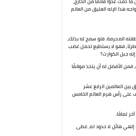
ما دمت عدوًا قادمًا من الخارج،
جه هذا الإله العتيق من العالم
نطقته المحرمة. فلو سمح له بذلك،
طربًا، فهو لا يستطيع تحمل غضب
له جبل الكوارث؟
ك، فمن الأفضل له أن يتخذ موقفًا
 بين العالمين الرابع عشر
قف على رأس هرم العالم الخامس
ر تمامًا.
 إلهي هائل لا حدود له، غطى