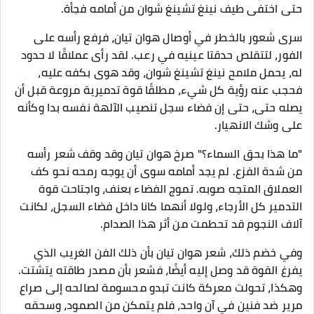
حتى اختفى طيف نينغ تشينغ شوان من أمامه فجأة.
سرى شعور بالخطر في أوصال هوان تيان، فرفع رأسه على
الفور، لتتقلص حدقتا عينيه في رعب. لقد رأى عملاقًا لا حدود
له، يحمل ملامح نينغ تشينغ شوان، وقد هوى بكفه عليه،
فحجب عنه رؤية كل شيء، مطلقًا قوة تدميرية مروعة قبل أن
يصله حتى، حتى إن فضاء سجل تنصيب الآلهة نفسه بدا وكأنه
على وشك الانهيار.
"ما هذا بحق السماء؟" صرخ هوان تيان وقد وقف شعر رأسه
من شدة الفزع. لم يجد أمامه سوى أن يوجه رمحه نحو كف
العملاق المتجه صوبه. تموج الفضاء بعنف، واجتاحت قوة
التدمير كل الأرجاء، ولولا أنهما كانا داخل فضاء السجل، لكانت
آلاف النجوم قد تحطمت من أثر هذا الصدام.
وفي خضم ذلك، شعر هوان تيان بأن ذلك الفن الغريب الذي
يفرغ القوة قد وصل إليه أيضًا، فشعر بأن مصدر طاقته يتشتت.
وهكذا، تحولت معركة كانت تبدو محسومة لصالحه إلى صراع
مرير ضد فنين في آن واحد، فلم يتمكن من الصمود، وسحقه