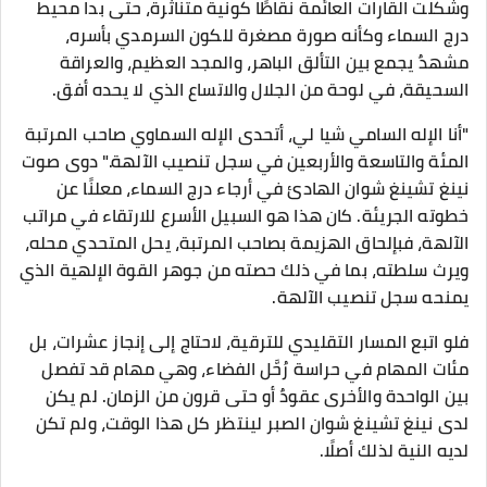
وشكلت القارات العائمة نقاطًا كونية متناثرة، حتى بدا محيط
درج السماء وكأنه صورة مصغرة للكون السرمدي بأسره،
مشهدٌ يجمع بين التألق الباهر، والمجد العظيم، والعراقة
السحيقة، في لوحة من الجلال والاتساع الذي لا يحده أفق.
"أنا الإله السامي شيا لي، أتحدى الإله السماوي صاحب المرتبة
المئة والتاسعة والأربعين في سجل تنصيب الآلهة." دوى صوت
نينغ تشينغ شوان الهادئ في أرجاء درج السماء، معلنًا عن
خطوته الجريئة. كان هذا هو السبيل الأسرع للارتقاء في مراتب
الآلهة، فبإلحاق الهزيمة بصاحب المرتبة، يحل المتحدي محله،
ويرث سلطته، بما في ذلك حصته من جوهر القوة الإلهية الذي
يمنحه سجل تنصيب الآلهة.
فلو اتبع المسار التقليدي للترقية، لاحتاج إلى إنجاز عشرات، بل
مئات المهام في حراسة رُحَّل الفضاء، وهي مهام قد تفصل
بين الواحدة والأخرى عقودٌ أو حتى قرون من الزمان. لم يكن
لدى نينغ تشينغ شوان الصبر لينتظر كل هذا الوقت، ولم تكن
لديه النية لذلك أصلًا.