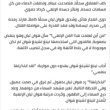
كف العملاق سحقًا، فتصدعت عيناه، وتدفقت الدماء من كل
مسامات جسده، وتناثر جسده الإلهي كرذاذ دموي.
دوى انفجار هائل، وسُحق هوان تيان سحقًا كاملاً، فارتد رمحه
إلى صدره، ليسقط وقد فقد القدرة على مواصلة القتال.
"من أين تعلمت هذا الفن الإلهي؟" سأل هوان تيان وهو ينهض
بصعوبة، فالفنون التي استخدمها نينغ تشينغ شوان لم تكن
موجودة لا في بلاط الآلهة ولا في سجل تنصيب الآلهة.
أجاب نينغ تشينغ شوان بهدوء دون مواربة: "لقد ابتكرتها
بنفسي."
"ابتكرتها؟" رد هوان تيان بذهول، ثم غرق في صمت عميق.
وفي اللحظة التالية، تغير مشهد السماء من حولهما، وعاد
درج السماء إلى الظهور، وجُردت مرتبة هوان تيان الإلهية
لتُمنح لنينغ تشينغ شوان.