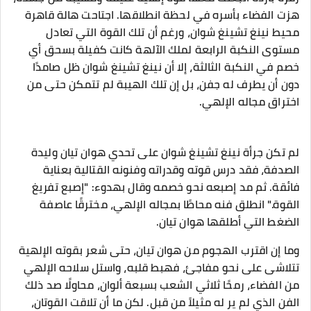
هزت الفضاء بأسره في لحظة انطلاقها. اجتاحت هالة قاهرة
محيط نينغ تشينغ شوان، ورغم أن تلك القوة التي تعادل
مستوى النكبة الرابعة لملك الآلهة كانت كفيلة بسحق أي
خصم في النكبة الثالثة، إلا أن نينغ تشينغ شوان ظل صامدًا
دون أن يطرف له جفن، بل إن تلك الهيبة لم تتمكن حتى من
اختراق مجاله الإلهي.
لم تكن جرأة نينغ تشينغ شوان على تحدي هوان تيان وليدة
الصدفة، فقد درس قوته وقدراته وفنونه القتالية بعناية
فائقة. ثم مد إصبعه نحو خصمه وقال بهدوء: "إصبع تفريغ
القوة." انطلق فنه محاطًا بمجاله الإلهي، مخترقًا عاصفة
الضغط التي أطلقها هوان تيان.
وما إن اقترب الهجوم من هوان تيان، حتى شعر بقوته الإلهية
تتلاشى على نحو مفاجئ، فهبط قلبه، واستل سلاحه الإلهي
من الفضاء، رمحًا ثلاثي الشعب بسبعة ألوان، محاولًا صد ذلك
الفن الذي لم ير له مثيلاً من قبل. لكن ما أن تلاقت القوتان،