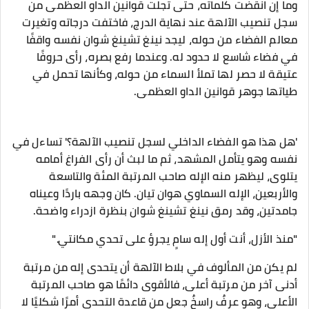
وما إن انقضت كلماته، حتى تجلت قوانين الداو العظمى من
سجل تنصيب الآلهة عند نهاية الدرج، فاختفت درجاته وتغيرت
معالم الفضاء من حوله، ليجد نينغ تشينغ شوان نفسه واقفًا
في فضاء شاسع لا حدود له. وعندما رفع بصره، رأى حروفًا
عتيقة لا حصر لها تملأ السماء من حوله، وكأنها تحمل في
طياتها جوهر قوانين الداو العظمى.
'هل هذا هو الفضاء الداخلي لسجل تنصيب الآلهة؟' تساءل في
نفسه وهو يتأمل المشهد، ثم ما لبث أن رأى الفراغ أمامه
يتلوى، ليظهر منه الإله صاحب المرتبة المئة والتاسعة
والأربعين، الإله السماوي هوان تيان. كان وجهه باردًا وعيناه
جامدتين، وقد رمق نينغ تشينغ شوان بنظرة ازدراء واضحة.
"منذ الأزل، أنت أول إله سامٍ يجرؤ على تحدي مكانتي."
لم يكن من المألوف في بلاط الآلهة أن يتحدى إله من مرتبة
أدنى آخر من مرتبة أعلى، فالأقوى دائمًا هو صاحب المرتبة
الأعلى، وهو عرفٌ راسخٌ جعل من قاعدة التحدي أمرًا شكليًا لا