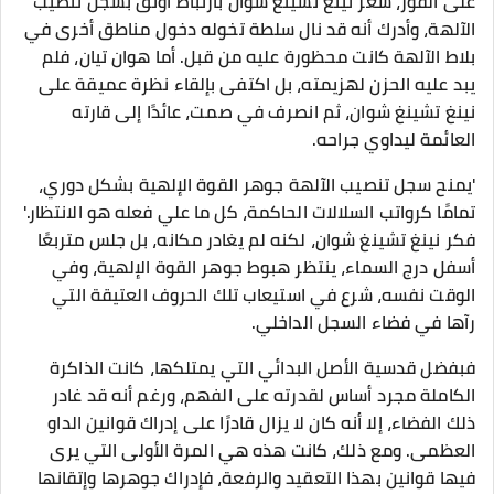
على الفور، شعر نينغ تشينغ شوان بارتباط أوثق بسجل تنصيب
الآلهة، وأدرك أنه قد نال سلطة تخوله دخول مناطق أخرى في
بلاط الآلهة كانت محظورة عليه من قبل. أما هوان تيان، فلم
يبد عليه الحزن لهزيمته، بل اكتفى بإلقاء نظرة عميقة على
نينغ تشينغ شوان، ثم انصرف في صمت، عائدًا إلى قارته
العائمة ليداوي جراحه.
'يمنح سجل تنصيب الآلهة جوهر القوة الإلهية بشكل دوري،
تمامًا كرواتب السلالات الحاكمة، كل ما علي فعله هو الانتظار.'
فكر نينغ تشينغ شوان، لكنه لم يغادر مكانه، بل جلس متربعًا
أسفل درج السماء، ينتظر هبوط جوهر القوة الإلهية، وفي
الوقت نفسه، شرع في استيعاب تلك الحروف العتيقة التي
رآها في فضاء السجل الداخلي.
فبفضل قدسية الأصل البدائي التي يمتلكها، كانت الذاكرة
الكاملة مجرد أساس لقدرته على الفهم، ورغم أنه قد غادر
ذلك الفضاء، إلا أنه كان لا يزال قادرًا على إدراك قوانين الداو
العظمى. ومع ذلك، كانت هذه هي المرة الأولى التي يرى
فيها قوانين بهذا التعقيد والرفعة، فإدراك جوهرها وإتقانها