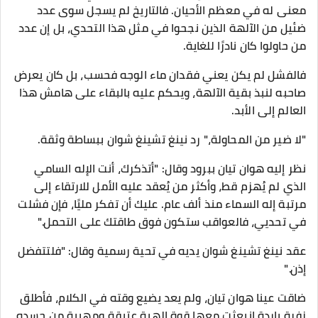
معنى له في معظم الأحيان. فالتاريخ لم يسجل سوى عدد
ضئيل من الآلهة الذين نجحوا في مثل هذا التحدي، بل إن عدد
من حاولوا كان نادرًا للغاية.
فالفشل لم يكن يعني فقدان ماء الوجه فحسب، بل كان يعرض
صاحبه لنبذ بقية الآلهة، ويحكم عليه بالبقاء على هامش هذا
العالم إلى الأبد.
"لا ضير من المحاولة،" رد نينغ تشينغ شوان ببساطة وثقة.
نظر إليه هوان تيان ببرود وقال: "أتذكرك، أنت الإله السامي
الذي لم يُهزم قط، وأكثر من يُعقد عليه الأمل للارتقاء إلى
مرتبة إله السماء منذ ألف عام. عليك أن تفكر مليًا، فإن فشلت
في تحديي، فالعواقب ستكون فوق طاقتك على التحمل."
عقد نينغ تشينغ شوان يديه في تحية رسمية وقال: "فلتتفضل
إذن."
ضاقت عينا هوان تيان، ولم يعد يضيع وقته في الكلام، فأطلق
زفرة باردة انبعثت معها قوة إلهية عتيقة ومهيبة من جسده،