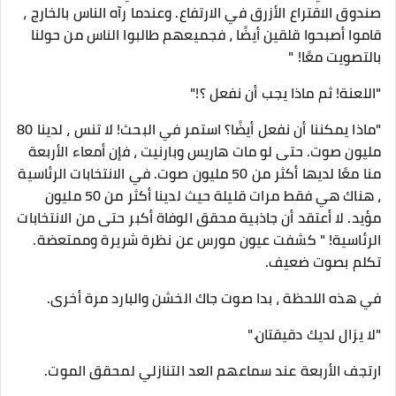
صندوق الاقتراع الأزرق في الارتفاع. وعندما رآه الناس بالخارج ،
قاموا أصبحوا قلقين أيضًا ، فجميعهم طالبوا الناس من حولنا
بالتصويت معًا! "
"اللعنة! ثم ماذا يجب أن نفعل ؟!"
"ماذا يمكننا أن نفعل أيضًا؟ استمر في البحث! لا تنس ، لدينا 80
مليون صوت. حتى لو مات هاريس وبارنيت ، فإن أمعاء الأربعة
منا معًا لديها أكثر من 50 مليون صوت. في الانتخابات الرئاسية
، هناك هي فقط مرات قليلة حيث لدينا أكثر من 50 مليون
مؤيد. لا أعتقد أن جاذبية محقق الوفاة أكبر حتى من الانتخابات
الرئاسية! " كشفت عيون مورس عن نظرة شريرة وممتعضة.
تكلم بصوت ضعيف.
في هذه اللحظة ، بدا صوت جاك الخشن والبارد مرة أخرى.
"لا يزال لديك دقيقتان."
ارتجف الأربعة عند سماعهم العد التنازلي لمحقق الموت.