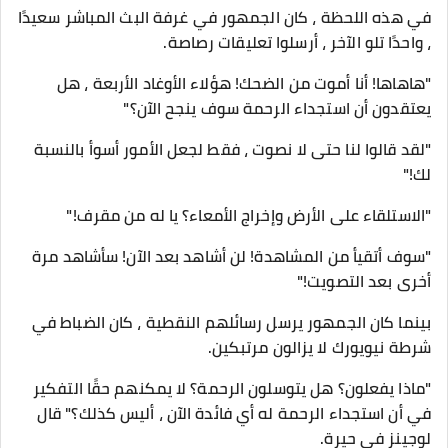
في هذه اللحظة ، كان الجمهور في غرفة البث المباشر سعيدًا
، واحدًا تلو الآخر ، أرسلوا تعليقات رصاصة.
"هاهاها! أنا أموت من الضحك! هؤلاء الأوغاد الأربعة ، هل
يعتقدون أن استجداء الرحمة سوف ينجح الآن؟"
"لقد قالوا لنا حتى لا نصوت ، فقط لجعل الأمور أسوأ بالنسبة
لك!"
"الاستلقاء على الأرض وإخراج الأمعاء؟ يا له من مقرف!"
"سوف أتقيأ من المشاهدة! لن أشاهد بعد الآن! سأشاهد مرة
أخرى بعد التصويت!"
بينما كان الجمهور يرسل رسائلهم النقطية ، كان الضباط في
شرطة نيويورك لا يزالون مرتبكين.
"ماذا يفعلون؟ هل يتوسلون الرحمة؟ لا يمكنهم حقًا التفكير
في أن استجداء الرحمة له أي فائدة الآن ، أليس كذلك؟" قال
لوجينز في حيرة.