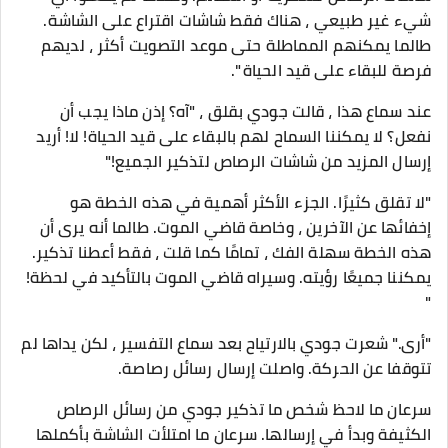
شيء غير طبيعي ، هناك فقط شاشات اقتراع على الشاشة.
طالما يمكنهم المماطلة حتى موعد التصويت أكثر ، لديهم
فرصة للبقاء على قيد الحياة ".
عند سماع هذا ، قالت جودي بقلق ، "آه؟ إذن ماذا يجب أن
نفعل؟ لا يمكننا السماح لهم بالبقاء على قيد الحياة! لا! أريد
إرسال المزيد من شاشات الرصاص لتذكير الجميع!"
"لا تقلق كثيرًا. الجزء الأكثر أهمية في هذه الخطة هو
إخفائها عن الآخرين ، وخاصة قاضي الموت. طالما أنه يرى أن
هذه الخطة سهلة الفك ، تمامًا كما قلت ، فقط أعطنا تذكير.
يمكننا جميعًا رؤيته. وسيراه قاضي الموت بالتأكيد في لحظة!
"
"أرى." شعرت جودي بالارتياح بعد سماع التفسير ، لكن يداها لم
تتوقفا عن الحركة. واصلت إرسال رسائل رصاصة.
سرعان ما لاحظ شخص ما تذكير جودي من رسائل الرصاص
الكثيفة وبدأ في إرسالها. سرعان ما امتلأت الشاشة بأكملها