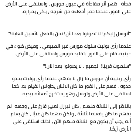
فجأة ، ظهر أثر مفاجأة في عيون مورس ، واستلقى على الأرض
على الفور. عندما حفر أمعاءه من شرجه ، بكى بمرارة.
"أتوسل إليكم! لا تصوتوا بعد الآن! نحن بالفعل بائسين للغاية!"
عندما رأى بوليت سلوك مورس غير الطبيعي ، وميض ضوء في
عينيه. قام على الفور بتقليد مورس واستلقى على الأرض.
"سنموت قريبًا! الجميع ، لا يصوتوا بعد الآن!"
رأى رينييه أن مورس ما زال لا يفهم. عندما رأى بوليت يحذو
حذوه ، فهم على الفور ما كان الاثنان يحاولان القيام به. كما
استلقى على الأرض وتوسل وهو يستخرج أمعائه بيديه.
بالنظر إلى الثلاثة منهم ، كان لبرزل تعبير فارغ على وجهه. لم
يفهم ما كان يفعله الثلاثة ، ولكن مهما كان غبيًا ، كان يعلم
أنه يجب أن يكون مع الثلاثة منهم الآن ، لذلك استلقى على
الأرض أيضًا.