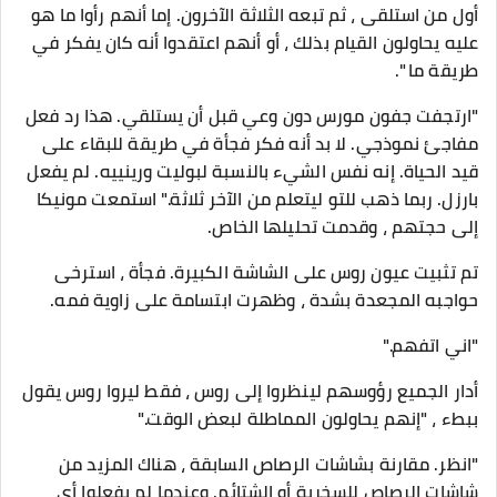
أول من استلقى ، ثم تبعه الثلاثة الآخرون. إما أنهم رأوا ما هو
عليه يحاولون القيام بذلك ، أو أنهم اعتقدوا أنه كان يفكر في
طريقة ما ".
"ارتجفت جفون مورس دون وعي قبل أن يستلقي. هذا رد فعل
مفاجئ نموذجي. لا بد أنه فكر فجأة في طريقة للبقاء على
قيد الحياة. إنه نفس الشيء بالنسبة لبوليت ورينييه. لم يفعل
بارزل. ربما ذهب للتو ليتعلم من الآخر ثلاثة." استمعت مونيكا
إلى حجتهم ، وقدمت تحليلها الخاص.
تم تثبيت عيون روس على الشاشة الكبيرة. فجأة ، استرخى
حواجبه المجعدة بشدة ، وظهرت ابتسامة على زاوية فمه.
"اني اتفهم."
أدار الجميع رؤوسهم لينظروا إلى روس ، فقط ليروا روس يقول
ببطء ، "إنهم يحاولون المماطلة لبعض الوقت."
"انظر. مقارنة بشاشات الرصاص السابقة ، هناك المزيد من
شاشات الرصاص للسخرية أو الشتائم. وعندما لم يفعلوا أي