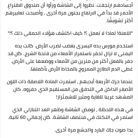
أجسادهم ارتجفت. نظروا إلى الشاشة ورأوا أن صندوق الاقتراع
الأحمر قد بدأ في الارتفاع بجنون مرة أخرى ، وأصبحت تعابيرهم
أكثر تشويشًا.
"اللعنة! لماذا لا تعمل ؟! كيف اكتشف هؤلاء الحمقى ذلك ؟!"
استخدم مورس يده اليسرى بغضب لضرب الأرض. كانت يده
اليمنى لا تزال تحفر باستمرار الأمعاء من فتحة الشرج. كان قد
حفر بالفعل أكثر من مترين من الأمعاء ووضعها على الأرض.
غطى الدم الطازج الممزوج بالمخاط الأرض بأكملها.
عندما حرك الأربعة أيديهم ، استمرت المادة اللاصقة ذات اللون
الأصفر الداكن في التدفق من المستقيم الذي حفروه. كان
المشهد غريبا للغاية ومثير للاشمئزاز!
في هذه اللحظة ، تومض الشاشة وظهر العد التنازلي الذي
استمر في التكتك في منتصف الشاشة. كان إجمالي 60 ثانية.
بدا صوت جاك البارد والجشع مرة أخرى.