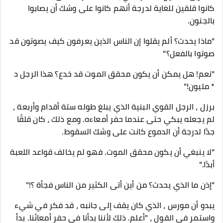
كانوا قلقين للغاية لدرجة أنهم كانوا على وشك أن يصابوا
بالجنون.
"ماذا يحدث؟ ألم يقلوا إن الناس الذين يعرفون كيف يصوتون قد
صوتوا بالفعل؟"
"نعم! هل يمكن أن يكون محقق الموت قد خدع؟ هذا الرجل د
* مليون!"
برزل ، الرجل القوي البنية الذي يبلغ طوله ستة أقدام وأربعة ،
لم يجعله يبكي حتى عندما حفر أمعاءه. ومع ذلك ، كان قلقًا
جدًا لدرجة أن الدموع كانت على وشك السقوط.
"لا ينبغي أن يكون محقق الموت. فهو لم يخالف قواعد اللعبة
أبدًا."
"إذن ما الذي يحدث؟ من أين أتى الكثير من الناس فجأة ؟!"
يبدو أن مورس ، الذي كان يقف إلى جانبه ، قد فكر في شيء
واستمر في القول ، "أعلم. ذلك لأننا بدأنا في حفر أمعائنا. بدأ