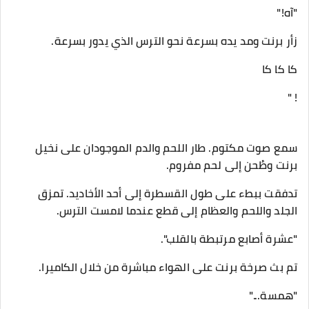
"آه!"
زأر برنت ومد يده بسرعة نحو الترس الذي يدور بسرعة.
كا كا كا
! "
سمع صوت مكتوم. طار اللحم والدم الموجودان على نخيل
برنت وطُحن إلى لحم مفروم.
تدفقت ببطء على طول القسطرة إلى أحد الأخاديد. تمزق
الجلد واللحم والعظام إلى قطع عندما لامست الترس.
"عشرة أصابع مرتبطة بالقلب".
تم بث صرخة برنت على الهواء مباشرة من خلال الكاميرا.
"همسة..."