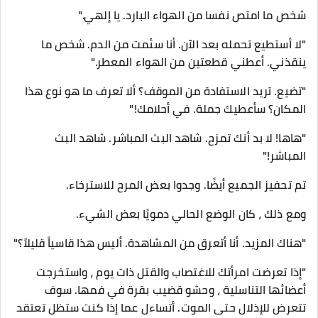
شخص ما امتص نفسا من الهواء البارد. يا إلهي."
"لا أستطيع تحمله بعد الآن. أنا سئمت من الدم. شخص ما
ينقذني. أعطني قطعتين من الهواء المعطر."
"تضيع. تريد الاستفادة من الموقف؟ ألا تعرف ما هو نوع هذا
المكان؟ سأعطيك جملة. في أحلامك!"
"هاها! لا بد أنك تمزح. شاهد البث المباشر. شاهد البث
المباشر!"
تم تحفيز الجميع أيضًا. وجدوا بعض المرح للاسترخاء.
ومع ذلك ، كان الوضع الحالي دمويًا بعض الشيء.
"هناك المزيد. أنا أتعرق من المشاهدة. أليس هذا قاسياً قليلاً؟"
"إذا تعرضت امرأتك للاغتصاب والقتل ذات يوم ، واستخرجت
أعضائها التناسلية ، وحشو قضيب بقرة في فمها. سوف
تتعرض للإذلال حتى الموت. أتساءل عما إذا كنت ستظل تعتقد