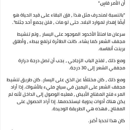
أن الأمر قاسٍ."
"بالنسبة لمنحرف مثل هذا ، فإن البقاء على قيد الحياة هو
أيضًا إهدار لموارد البلاد. حتى لو مات ، فلن يجمع أحد جثته".
سرعان ما امتلأ الأخدود الموجود على اليسار ، وتم تنشيط
مجفف الشعر كما يشاء. كانت الطائرة ترتفع ببطء ، وأطلق
برينت أنفاسه.
ومع ذلك ، لفتح الباب الزجاجي ، يجب أن تصل درجة حرارة
مجففي الشعر إلى 30 درجة.
ومع ذلك ، كان مختلفًا عن الذي على اليسار. كان طريق تنشيط
مجفف الشعر على اليمين في سياج مليء بالأشواك. إذا أراد
المرء فتح المفتاح الأبيض ، فعليه الوصول إلى الداخل لأنه لم
يكن هناك أدوات يدوية ليستخدمها. إذا أراد الحصول على
المفتاح ، فهذه هي الطريقة الوحيدة.
كان هذا تحديا أكبر.