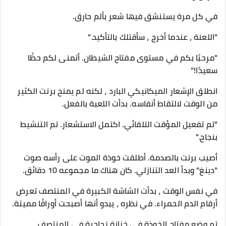
في كل مرة يستنشق فيها شعر بألم حارق.
"اللعنة ، عندما أخرج ، سأقتلك بالتأكيد."
"مرحبًا بكم في مستوى مفتاح الشيطان. أتمنى لكم حظًا
سعيدًا!"
انطلق الإشعار الميكانيكي البارد ، لكنه لم يمنح برنت الكثير
من الوقت لالتقاط أنفاسه. بدأت اللعبة بالفعل.
"تم تفعيل المؤقت التلقائي. اكتمل الاستشعار. تم التنشيط
بنجاح."
أصيب برنت بالصدمة. أطلقت خوذة الموت على رأسه صوت
"دينغ" وبدأ العد التنازلي. كان هناك ما مجموعه 10 دقائق.
في نفس الوقت ، بدأت الشاشة الكبيرة في المنتصف تعرض
أرقام الدم الحمراء. في نظره ، يبدو أنها أصبحت أوراقًا مميتة.
تم وضع مفتاح الخوذة في خزانة زجاجية في المنتصف.