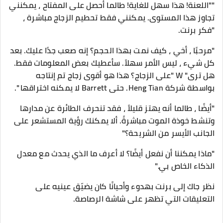
""اللعنة! هذا سهل للغاية! طالما أحصل على المفتاح ، يمكنني
تجاوز هذا المستوى. يمكنني فقط تحطيم الزجاج مباشرة ،
"فكر برنت.
"مرحبًا ، أخي ، كيف نمت بهذا الحجم؟ إنه صعب جدًا عليك. بعد
كل شيء ، ليس الأمر سهلاً. سأعطيك بعض المعلومات فقط.
هل ترى" W "على الزجاج؟ هذا هو أقوى زجاج تم إنتاجه
بواسطة شركة Heng Tian. حتى Barrett لا يمكنه اختراقها ".
"أيضًا ، طالما أنه يهتز قليلاً ، فقد تنحرف الطائرة عن مدارها
وتنشط خوذة الموت مباشرةً. ألا يمكنك رؤية المستشعر على
الجانب الأيسر من الشريحة؟"
"ماذا يمكننا أن نفعل أيضًا؟ لا أعرف ما الذي يحدث مع معدل
الذكاء الخاص بي."
نظر جاك إلى برنت بهدوء وأحيانًا كان يضيّق عينيه على
التعليقات التي تظهر على شاشة الرصاصة.