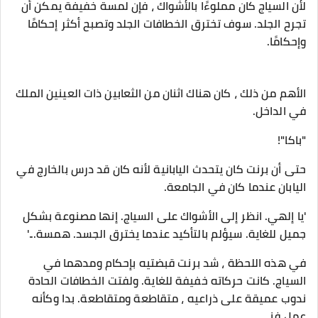
لأن السياج كان مملوءًا بالأشواك ، فإن لمسة خفيفة يمكن أن
تجرح الجلد. سوف تخترق الخطافات الجلد وتصبح أكثر إحكامًا
وإحكامًا.
الأهم من ذلك ، كان هناك اثنان من الثعابين ذات العينين الملك
في الداخل.
"باكا"!
حتى أن برنت كان يتحدث اليابانية لأنه كان قد درس بالخارج في
اليابان عندما كان في الجامعة.
'يا إلهي. انظر إلى الأشواك على السياج. إنها مصنوعة بشكل
جميل للغاية. سيؤلم بالتأكيد عندما يخترق الجسد. همسة...'
في هذه اللحظة ، شد برنت قبضتيه بإحكام ومدهما في
السياج. كانت حركاته خفيفة للغاية. ولفتت الخطافات الحادة
ندوب عميقة على ذراعيه ، متقاطعة ومتقاطعة. بدا وكأنه
عمل فني.