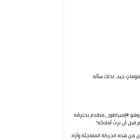
وماتٍ جيد، لذلك سألَه
، وهو #إمبراطور_متقدم يحترِمُه
قبل أن نرِثَ أملاكَه"
 مِن هذه الحركة المفاجِئة وأراد