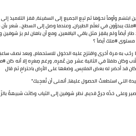
ن ابتسَم وأومأ نحوَها ثم تبِع الجميع إلى السفينة، قفز التلاميذ إل
ملك يبدؤون في تعلّم الطيران، وعندما وصل إلى السطح.. شعر بأن شيئا
ار أيضاً ولم يقفِز مثل باقي اليافعين، ومع أن باهان لم يرَ شوفين 
ي مستوى #ملك أيضاً ؟
ا رحّب به مرة أخرى واقترَح عليه الدخول للاستحمام، وبعد نصف ساع
ّاب وكان طفلاً في الثانية عشر مِن عُمرِه، ورغم صِغرِه إلا أنه ك
ان قد أحضر له بعض الملابِس، وضعَها على الأرض باحترامٍ ثم قال
يدة التي استطعتُ الحصول عليها، أتمنى أن تُعجِبك"
ر وعلى خدِّه جرحٌ قديم، نظر شوفين إلى الثياب وكانَت شبيهةً بالزّي