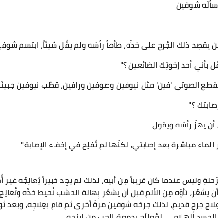
 سألَه شوفين
 يقصِد ذلك الجُرح على خدِّه، طأطأ رأسَه ولم يقُل شيئاً، ابتسم شوفي
عقَل بأني أحد إخوتِك الضائعين ؟"
طع الصوتي 'فين' مثل نيوفين وصوفين ورافين، قطّب نيوفين جبين
صابتِك ؟"
أن يهزّ رأسَه ويقول
لماء مباشرة بعد إصابتي، لكنّها لم تُفلِح في إخفاء الإصابة"
لةِ وليس عندما كان قريباً مِن أبيه، لذلك لم يجِد خبيراً يُعالِجُه غير أُخ
ن يشعُر، تأوّه مِن الألم قبل أن يشعُر بِهالة الخشب تُحيط خدَّه وتُعال
اج جرحٍ قديم، لذلك جرحَه شوفين مرةً أخرى ثم قام بعِلاجِه، وبعد ث
لجسد الهلامي المُعالَج بِدمعة الحب من إينجِه.