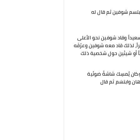
ابتسم شوفين ثم قال له
ر سعيداً وقاد شوفين نحو الأعلى
راً، لذلك قاد معه شوفين وعرّفَه
ئاً أو شيئين حول شخصية ذلك
وكان يُمسِك شاشةً ضوئية
ان وابتسَم ثم قال