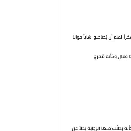
 لهم أن يُصاحِبوا شاباً جوالاً
وقال وكأنه مُحرَج
نه يطلُب منها الإجابة بدلاً عن