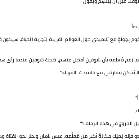
لوقت قبل أن يبتسِم ويقول
ضاً
وم بِجولةٍ مع تلاميذي حول العوالم القريبة لِتجربة الحياة، سيكون فخراً
دما زعم مُعلّمه بأن شوفين أفضل منهم، ضحك شوفين عندما رأى هذا 
لا يُمكن مقارنَتي مع تلاميذِك الأقوياء"
"
اب
قبل الخروج في هذه الرحلة ؟"
دو فإنه يَملِك مكانةً أكبر من مُعلِّمه، عبس باهان ونظر نحو الفتاة وكأ