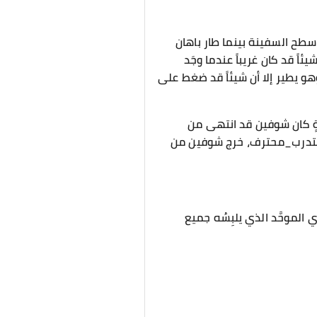
ى سطح السفينة بينما طار باهان
ً قد كان غريباً عندما وجَد
وهو يطير إلا أن شيئاً قد ضغط على
ةٍ كان شوفين قد انتهى من
ان #متدرب_محترف، خرج شوفين من
 الموحَّد الذي يلبِسُه جميع