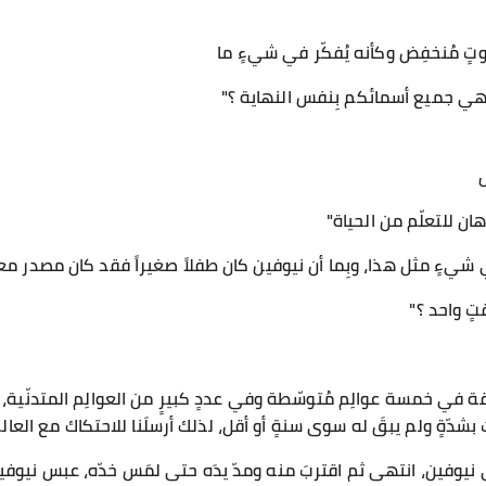
تٍ مُنخفِض وكأنه يُفكّر في شيءٍ ما
نتهي جميع أسمائكم بِنفس النهاية ؟"
هان للتعلّم من الحياة"
ي شيءٍ مثل هذا، وبِما أن نيوفين كان طفلاً صغيراً فقد كان مصدر معل
تٍ واحد ؟"
اقة في خمسة عوالِم مُتوسّطة وفي عددٍ كبيرٍ من العوالِم المتدنّية
 بشدّةٍ ولم يبقَ له سوى سنةٍ أو أقل، لذلك أرسلَنا للاحتكاك مع العالم 
 نيوفين، انتهى ثم اقتربَ منه ومدّ يدَه حتى لمَس خدّه، عبس نيوفين