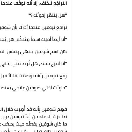
التراجُع للخلف، إلا أنه توقّف عندما
"هل يَتنمّر إخوتُك ؟"
تراجع نيوفين عندما أدرَك بأن شوفين
"أنا أيضاً أملِك اسماً مِثلكُم، هل يُ
كان اسم شوفين ينتهي بِنفس المق
"أنا أمزح فقط، هل تُريد منّي عِلاج إ
رفع نيوفين رأسَه وصمَت قليلاً قبل 
"حاولَت أختي صوفين عِلاجي بِعنصر ا
فهِم شوفين بِأنه قد أُصِيبَ خلال الرّح
تطايرَت الدماء مِن خدّ نيوفين دون أ
ما كان شوفين يفعلُه حيث يصعُب عِل
شوفين طاقتَه التي كانت جزءاً من ا