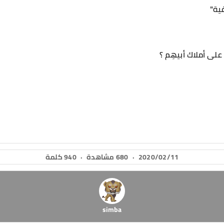
غية"
لى أملاك أبيهِم ؟
2020/02/11
·
680 مشاهدة
·
940 كلمة
simba