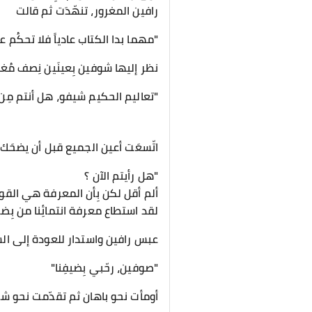
رافين المغرور، تنهّدَت ثم قالت
"مهما بدا الكتاب عادياً فلا تحكُم
نظر إليها شوفين بِعينَين نِصف مُغ
"تعاليم الحكيم شيفو، هل أنتم مِن 
اتّسعَت أعين الجميع قبل أن يضحَك
"هل رأيتم الآن ؟
ألم أقل لكن بِأن المعرفة هي القو
لقد استطاع معرفة انتمائِنا من بِض
عبس رافين واستدار للعودة إلى السف
"صوفين، رحّبي بِضيفِنا"
أومأت نحو باهان ثم تقدّمت نحو شوف