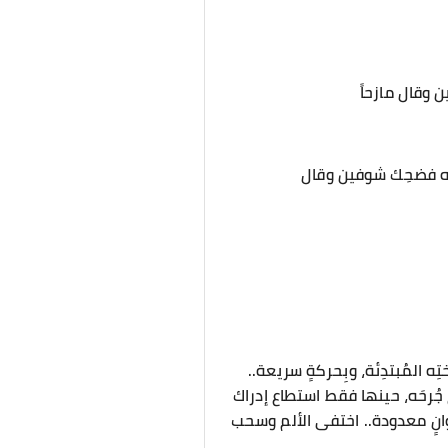
ن وقال مازحاً
َه فضحِك شوفين وقال
تِه المُبتدِئة، وبِحركةٍ سريعة..
ِج جُرحَه، حينها فقط استطاع إدراك
وانٍ معدودة.. اختفى الألم وسحب