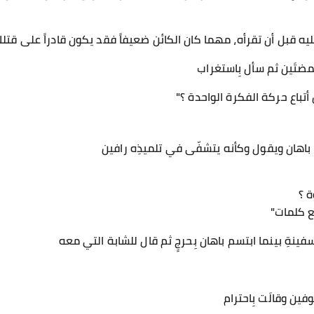
 عليه قبل أن تقرأه، مهما كان الكائن ضعيفاً فقد يكون قادراً على قتل
مضتَين ثم سأل بِاستغراب
أتباع حركة الفكرة الواحدة ؟"
 باهان ويقول وكأنه يتشفّى في تلميذِه رافين
ة ؟
ع كلمات"
ينةِ بينما ابتسم باهان بِحرجٍ ثم قال للشابة التي معه
ين وقالَت بِاحترام