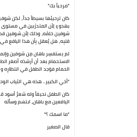
"مرحباً بك"
كان ترحيبُها بسيطاً جداً، لكن شوفي
بهدوءٍ لِأن المتدرّبين في مستوى #
شوفين خلفَه، وذلك لِأن شوفين قد ط
قلبِه، هل يُعقل بِأن هذا اليافع ف
لم يستفسِر باهان مِن شوفين وإنم
الاستحمام بعد أن أرشدَه أصغر الطل
الحمام فوَجد الطفل في انتظارِه وك
"أخي الكبير.. هذه هي الثياب الوح
كان الطفل نحيفاً وله شعرٌ أسود قصي
اليافعين مع باهان، ابتسَم وسألَه
"ما اسمك ؟"
قال الصغير