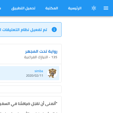
الرئيسية
المكتبة
تحميل التطبيق
س
تم تفعيل نظام التعليقات ا
رواية تحت المجهر
135 - النيازِك الفراغية
simba
2020/02/11
"أتمنى أن تقبَل ضيافتَنا في السفين