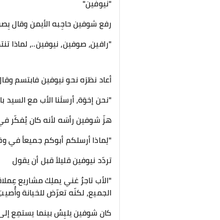
"نيوفين"
رفع شوفين حاجِبه الأيمن وقال بِصو
"رافين، صوفين، نيوفين..، لماذا ت
أعاد نظرَه نحو نيوفين فابتسم وقال
"نحن إخوَة، أرسلَنا الأب مع السيد با
هزّ شوفين رأسَه لأنه كان يُفكّر ف
"لِماذا أرسلكم أبوكم جميعاً في وق
تردّد نيوفين قليلاً قبل أن يقول
"الأب تاجرٌ غني يملِك مشاريع عِمل
الجميع، لكنّه تعرّض للخيانة وأُصيبَ
كان شوفين يلبِسُ بينما يستمِع إلى