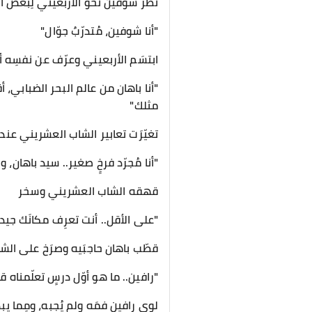
نظر شوفين نحو الأربعيني لِبعض ا
"أنا شوفين، مُتدرّبٌ جوّال"
ابتسَم الأربعيني وعرّف عن نفسِه أي
"أنا باهان من عالم البحر الضبابي، أق
مثلك"
تغيّرَت تعابير الشاب العشريني عن
"أنا مُجرّد فرخٍ صغير.. سيد باهان، و
قهقه الشاب العشريني وسخر
"على الأقل.. أنت تعرِف مكانَك جيداً
قطّب باهان حاجبَيه وصرَخ على الش
"رافين.. ما هو أوّل درسٍ تعلّمناه 
لوى رافين فمَه ولم يُجِبه، ومِما يب