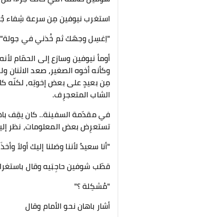
استغرب نيوفين مِن سرعة شِفاء جُر
"اِغسِل وجهَك ثم خُذني في جولة"
أومأ نيوفين وسارَع إلى الحمّام لأنه
وكأنه أخوه الصغير، صعد الاثنان ولم
مِن بعيدٍ على بعض إخوتِه، لكنّه 
الشاب المتعجرِف.
في مقدّمة السفينة.. كان يقِف باه
تستعرِض بعض المعلومات، نظر إليه
"أنا سعيدٌ لأننا وصَلنا إليك أولاً وأ
قطّب شوفين حاجِبَيه وقال باستغرا
"مُشكِلة ؟"
أشار باهان نحو الأمام وقال