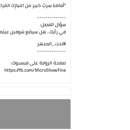
"أمامَنا سِربٌ كبير من النيازِك الفرا
--------------
سؤال الفصل:
في رأيك.. هل سيضَع شوفين عينَه ع
#تحت_المجهر
--------------
صفحة الرواية على فيسبوك:
https://fb.com/MicroShowFine