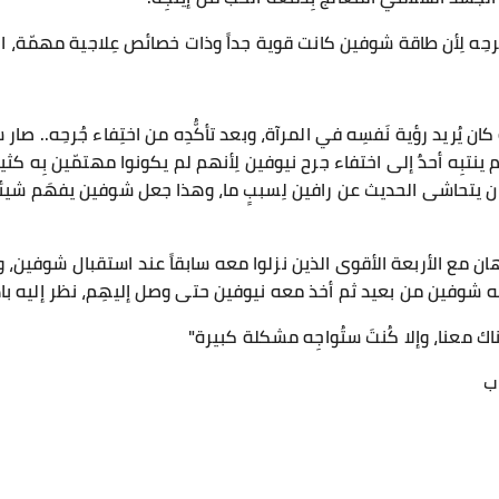
حِه لِأن طاقة شوفين كانت قوية جداً وذات خصائص عِلاجية مهمّة، 
 كان يُريد رؤية نَفسِه في المرآة، وبعد تأكُّدِه من اختِفاء جُرحِه.. صا
 ينتبِه أحدٌ إلى اختفاء جرح نيوفين لِأنهم لم يكونوا مهتمّين بِه كثي
كان يتحاشى الحديث عن رافين لِسببٍ ما، وهذا جعل شوفين يفهَم شي
ان مع الأربعة الأقوى الذين نزلوا معه سابقاً عند استقبال شوفين، 
 شوفين من بعيد ثم أخذ معه نيوفين حتى وصل إليهِم، نظر إليه باه
خذَناك معنا، وإلا كُنتَ ستُواجِه مشكلة كبيرة"
ب