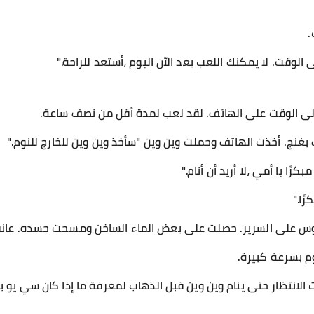
.
 الوقت. لا يمكنك اللعب بعد الآن اليوم ،أستعد للراحة."
لى الوقت على الهاتف. لقد لعب لمدة أقل من نصف ساعة.
 بغنج. أخذت الهاتف وحملت وين وين "سأخذ وين وين للخارج للنوم."
رًا يا أمي ،لا أريد أن أنام."
ًا."
لوس على السرير. حصلت على بعض الماء الساخن ومسحت جسده. عانقت
م بسرعة كبيرة.
ت الانتظار حتى ينام وين وين قبل الذهاب لمعرفة ما إذا كان سي ي