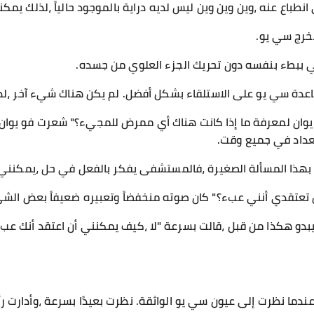
انطباع عنه ،وين وين وين ليس لديه دراية بالموجود حالياً ،لذلك يمك
يخرج سي يو.
ي ببطء بنفسه دون تحريك الجزء العلوي من جسده.
اعدة سي يو على الاستلقاء بشكل أفضل. لم يكن هناك شيء آخر ،لذ
أخ يوان لمعرفة ما إذا كانت هناك أي ممرض للمجيء؟" شعرت فو يوان 
عداد في جميع وقت.
 بهذا المسألة الصغيرة ،فالمستشفى يفكر بالفعل في حل ،يمكنني ت
ل تعتقدي أنني عبء؟" كان صوته منخفضاً وتعبيره ضعيفاً بعض الش
بدو هكذا من قبل ،قالت بسرعة "لا ،كيف يمكنني أن اعتقد أنك عبء!"
دما نظرت إلى عيون سي يو الواثقة. نظرت بعيدًا بسرعة ،وأدارت ر