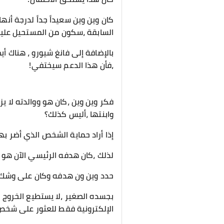
كان وين وين سعيداً جداً لدرجة أنه
السابقة ،سكون من المستحيل عليها
بالإضافة إلى فانغ شيورو ، هناك أيض
،فأن هذا الدعم سيختفي!
فكر وين وين ،كان هو ووالدته لا ي
وابنتها ،أليس كذلك؟
إذا أراد حماية الشخص الذي أضر ب
لذلك ،كان هدفه الرئيسي الآن هو ع
حدد وين ون هدفه وكان على وشك 
بجسده الصغير ،لا يستطيع الخروج 
الإلكترونية فقط للعثور على شخص م