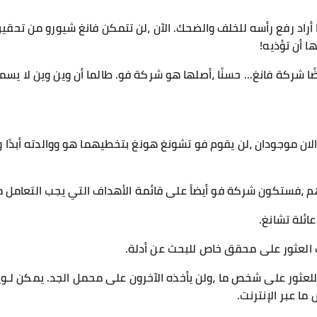
ا أراد رفع رأسه للخلف والضحك. الآن ،لن تتمكن فانغ شيورو من تحقي
 أن تؤذيه!
ًا شركة فانغ... حسنًا ،أصلها هو شركة فو. طالما أن وين وين لا يسمح 
زالان موجودان ،لن يقوم فو تشونغ هونغ بتخطيهما هو ووالدته أبدًا
هم ،فستكون شركة فو أيضاً على قائمة الأهداف التي يجب التعامل 
ائلة تشانغ.
العثور على محقق خاص للبحث عن أدلة.
للعثور على شخص ما ،ولن يأخذه الآخرون على محمل الجد. يمكن لـوي
ا عبر الإنترنت.