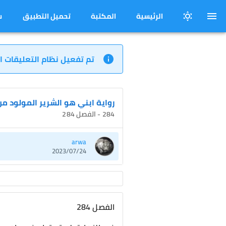
الرئيسية
المكتبة
تحميل التطبيق
س
تم تفعيل نظام التعليقات ا
رواية ابني هو الشرير المولود م
284 - الفصل 284
arwa
2023/07/24
الفصل 284