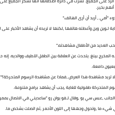
 الرد على الجميع. نشرت في دائرة أصدقائها أنها تشكر الجميع على
أنهم بخير.
 "أمي ، أريد أن أرى الهاتف."
ية لـوين وين وأعطته هاتفها ،لكنها لا تريده أن يشاهد الأخبار عل
 يحب العديد من الأطفال مشاهدته."
المخرج بينغ. يتحدث عن العلاقة بين الطفل اللطيف ووالديه. إنه حالي
بعيون دامعة.
لا تريد مشاهدة هذا العرض ،فماذا عن مشاهدة الرسوم المتحركة؟"
رسوم المتحركة طفولية للغاية ،يجب أن يشاهد برامج متنوعة.
لجانب ،عبس سي يو ،وقال لـفو يوان رو "ساعديني في الاتصال بممر
 شيء ما ،وتحول وجهها إلى اللون الأحمر ،ثم اتصلت بشخص ما.