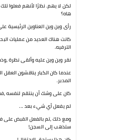
لكن لا يهم. نظرًا لأنهم فعلوا تلك 
هاه؟
رأى وين وين العناوين الرئيسية على 
كانت هناك العديد من عمليات البح
الترفيه.
نقر وين وين عليه وألقى نظرة ،وذ
عندما كان الكبار يناقشون العقل ال
المدبر.
كان على وشك أن ينتقم لنفسه ،فقط
لم يفعل أي شيء بعد ...
ومع ذلك ،تم بالفعل القبض على فا
ستذهب إلى السجن!
كان هذا يستحق الاحتفال!