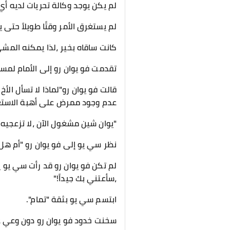
لم يكن يوجد وكالة تحريات لديه أي 
لم يستغرق الأمر وقتًا طويلاً حتى 
كانت ساقاه بخير ،لذا يمكنه المش
تقدمت فو يوان رو إلى الأمام لمس
قالت فو يوان رو"لماذا لا تسأل ال
عدم وجود ممرض على أهبة الاست
"يوان شين مشغول الآن ،لا تزعجيه
نظر سي يو إلى فو يوان رو "أم ه
لم تكن فو يوان رو قد رأت سي يو ي
،سأعتني بك جيداً!"
ابتسم سي يو بثقة "تمام".
سخنت خدود فو يوان رو دون وعي عن