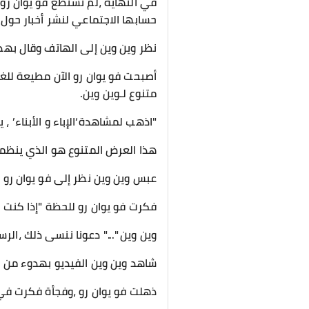
في النهاية ،لم تستطع فو يوان رو
حسابها الاجتماعي لنشر أخبار حول 
نظر وين وين إلى الهاتف وقال بهدوء
أصبحت فو يوان رو الآن مطيعة للغا
متنوع لـوين وين.
"اذهب لمشاهدة‘الإباء و الأبناء’ ،
هذا العرض المتنوع هو الذي ينظمه 
عبس وين وين نظر إلى فو يوان رو 
فكرت فو يوان رو للحظة "إذا كنت 
وين وين "..." دعونا ننسى ذلك ،ال
شاهد وين وين الفيديو بهدوء من ا
ذهلت فو يوان رو ،وفجأة فكرت في