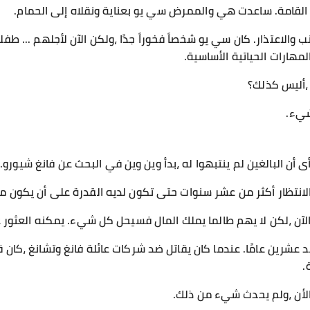
القامة. ساعدت هي والممرض سي يو بعناية ونقلاه إلى الحمام.
 والاعتذار. كان سي يو شخصاً فخوراً جدًا ،ولكن الآن لأجلهم ... ط
مهارات الحياتية الأساسية.
 ،أليس كذلك؟
شيء.
 أن البالغين لم ينتبهوا له ،بدأ وين وين في البحث عن فانغ شيورو.
 الانتظار أكثر من عشر سنوات حتى تكون لديه القدرة على أن يكون م
ة الآن ،لكن لا يهم طالما يملك المال فسيحل كل شيء. يمكنه العثو
 عشرين عامًا. عندما كان يقاتل ضد شركات عائلة فانغ وتشانغ ،كان ق
.
لأن ،ولم يحدث شيء من ذلك.