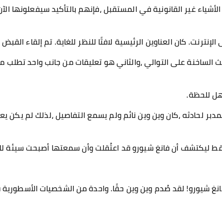
الأشياء غير القانونية في المستقبل ،فإنهم بالتأكيد سيفعلونها الآن. 
الإنترنت. كان العناوين الرئيسية لافتًا للنظر للغاية. تم إلقاء القبض
ث الساخنة على التوالي ،والثاني هو تعليقات من جانب واحد تطلب م
هل للحظة.
مدبر لحادثه ،كان وين وين نائم ولم يسمع التفاصيل ،لذلك لم يكن يع
 ليكتشف أن فانغ شيورو قد اعتُقلت وأن سمعتها أصبحت سيئة للغاي
نغ شيورو! لقد صُدم وين وين حقًا. واحدة من الشخصيات الأسطورية