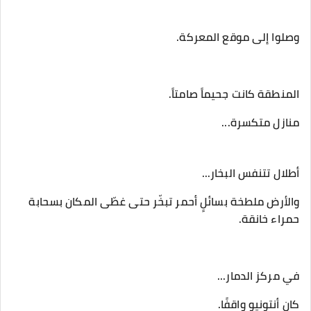
‎والأرض ملطخة بسائلٍ أحمر تبخّر حتى غطّى المكان بسحابة
حمراء خانقة.