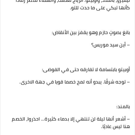
نيفيرو، بالمند، وأوبيتو. الرياح تعصف، والسماء تمطر رمادًا
كأنها تبكي على ما حدث للتو.
‎– أشعر أنها ليلة لن تنتهي إلا بدماء كثيرة... احذروا، الخصم
هنا ليس عاديًا.