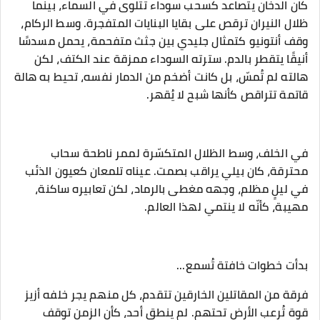
‎كان الدخان يتصاعد كسحب سوداء تتلوى في السماء، بينما
ظلال النيران ترقص على بقايا البنايات المتفجرة. وسط الركام،
وقف أنتونيو كتمثال جليدي بين جثث متفحمة، يحمل مسدسًا
أنيقًا يتقطر بالدم. سترته السوداء ممزقة عند الكتف، لكن
هالته لم تُمسّ، بل كانت أضخم من الدمار نفسه، تحيط به هالة
قاتمة تتراقص كأنها شبح لا يُقهر.
‎في الخلف، وسط الظلال المتكسّرة لممر ناطحة سحاب
محترقة، كان بيلي يراقب بصمت. عيناه تلمعان كعيون الذئب
في ليلٍ مظلم، وجهه مغطى بالرماد، لكن تعابيره ساكنة،
مهيبة، كأنّه لا ينتمي لهذا العالم.
‎فرقة من المقاتلين الخارقين تتقدم، كل منهم يجر خلفه أزيز
قوة تُرعب الأرض تحتهم. لم ينطق أحد، كأن الزمن توقف