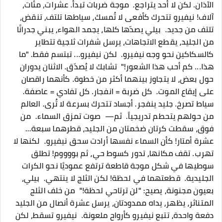
الآذان. ‎لكن لا أحد يتراجع. ‎ ‎موجة ضربات تبدأ. ‎عشرات، مئات،
آلاف! ‎نيفيرو تتحرك كأفعى لا تُمسك، ‎سياطها تلتف، تنقض،
تلتف من جديد. ‎ ‎بيلي يصدّها كلها، ‎يجمد الهواء، يبني جدرانًا
من الجليد، يقطع الاتجاهات، ‎يرسل شفرات ثلجية تتطاير
كالسكاكين نحو وجه نيفيرو. ‎ ‎لكن نيفيرو... تبتسم فقط. ‎"ما
هذا... كم أحب هذا الشعور!" ‎ ‎تشابك لا يُصدّق. ‎الاثنان يدوران
حول بعض، لا يتجاوز بينهما أكثر من خطوة. ‎كأنهما راقصان
على إيقاع الموت. ‎ ‎كل ضربة = انفجار. ‎كل تفادي = عاصفة.
‎سياط تصرخ. جليد ينفجر. ‎أجساد تتحرك بسرعة لا تُرى. ‎العالم
من حولهم يتحطم تدريجياً. ‎ ‎ثم— ‎ ‎صوت تمزق السماء. ‎ ‎من
فوق، سقطت كرتان ضخمتان من الجليد، ‎قطرهما سبعة...
عشرة أمتار! ‎كأن السماء نفسها أرادت سحق نيفيرو. ‎ ‎لكنها لا
تهرب. ‎تقف مكانها، ‎تدور كسوط حي، ‎ثم بووووم! ‎تطلق
سوطيها في شكل موجة قاطعة ترتفع عموديًا نحو الكرات
الجليدية. ‎ ‎قطعتهما في لحظة! ‎لكن الثلج لا ينتهي. ‎ ‎بيلي،
بعيون مجنونة، يصيح: ‎"لن ترتاحي لحظة!" ‎ ‎من خلف الثلج
المتناثر، ‎يظهر، يداه ممدودتان، ‎يرسل عشرة أنصال من الجليد
دفعة واحدة، تتبع نيفيرو كأرواح ملعونة. ‎ ‎نيفيرو تسقط، لكن