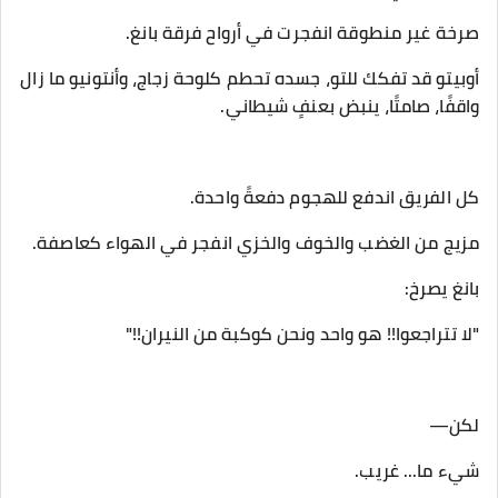
‎أوبيتو قد تفكك للتو، جسده تحطم كلوحة زجاج، وأنتونيو ما زال
واقفًا، صامتًا، ينبض بعنفٍ شيطاني.