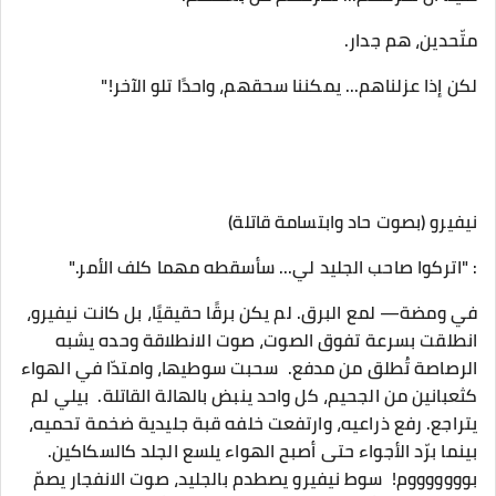
: ‎"اتركوا صاحب الجليد لي... سأسقطه مهما كلف الأمر." ‎
‎في ومضة— ‎لمع البرق. ‎لم يكن برقًا حقيقيًا، بل كانت نيفيرو،
انطلقت بسرعة تفوق الصوت، صوت الانطلاقة وحده يشبه
الرصاصة تُطلق من مدفع. ‎ ‎سحبت سوطيها، ‎وامتدّا في الهواء
كثعبانين من الجحيم، كل واحد ينبض بالهالة القاتلة. ‎ ‎بيلي لم
يتراجع. ‎رفع ذراعيه، وارتفعت خلفه قبة جليدية ضخمة تحميه،
بينما برّد الأجواء حتى أصبح الهواء يلسع الجلد كالسكاكين. ‎ ‎ ‎
‎بوووووووم! ‎ ‎سوط نيفيرو يصطدم بالجليد، ‎صوت الانفجار يصمّ