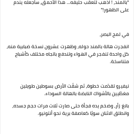
‎"بالمند، ! اذهب لتعقّب حليفه... هذا الأحمق، سأجعله يندم
على الظهور!"
‎انفجرت هالة بالمند حوله، وظهرت عشرون نسخة ضبابية منه،
كل واحدة تنفجر في الهواء وتندفع باتجاه مختلف كأشباح
متناسخة.
‎نيفيرو تقدّمت خطوة، ثم شقّت الأرض بسوطين طويلين
مغطّيين بالأشواك النابضة بالهالة السوداء.
‎بانغ زأر، وضخم يده فجأة حتى صارت ثلاث مرات حجم جسده،
وانطلق الاثنان سويًا كعاصفة برية نحو أنتونيو.