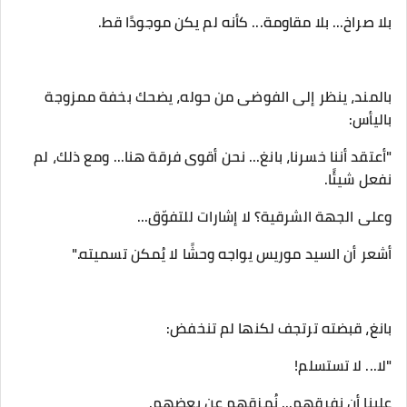
‎بالمند، ينظر إلى الفوضى من حوله، يضحك بخفة ممزوجة
باليأس:
‎"أعتقد أننا خسرنا، بانغ... نحن أقوى فرقة هنا... ومع ذلك، لم
نفعل شيئًا.