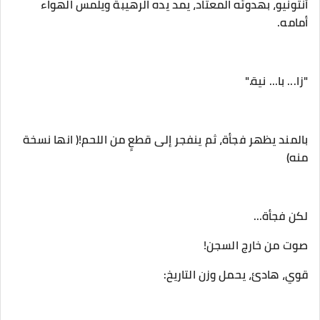
‎أنتونيو، بهدوئه المعتاد، يمد يده الرهيبة ويلمس الهواء
أمامه.
‎بالمند يظهر فجأة، ثم ينفجر إلى قطعٍ من اللحم!( انها نسخة
منه)