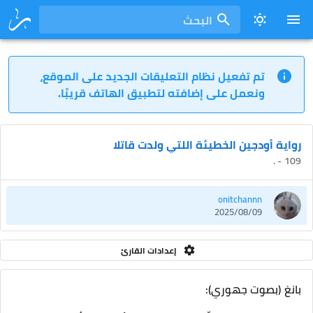
البحث
تم تفعيل نظام التعليقات الجديد على الموقع،
ونعمل على إضافته لتطبيق الهاتف قريبًا.
رواية أودجين الخطيئة اللتي ولدت قاتلا
109 - .
onitchannn
2025/08/09
إعدادات القارئ
بانغ (بصوت جهوري):