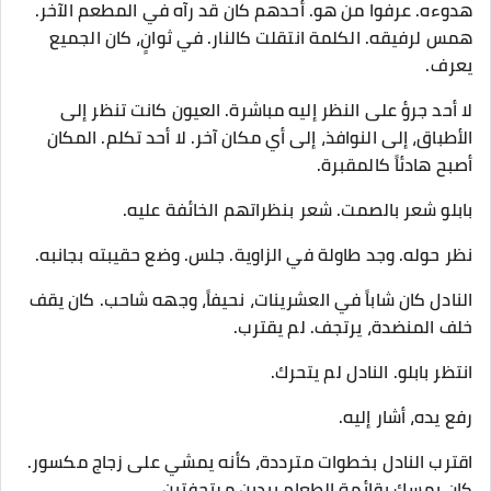
هدوءه. عرفوا من هو. أحدهم كان قد رآه في المطعم الآخر.
همس لرفيقه. الكلمة انتقلت كالنار. في ثوانٍ، كان الجميع
يعرف.
لا أحد جرؤ على النظر إليه مباشرة. العيون كانت تنظر إلى
الأطباق، إلى النوافذ، إلى أي مكان آخر. لا أحد تكلم. المكان
أصبح هادئاً كالمقبرة.
بابلو شعر بالصمت. شعر بنظراتهم الخائفة عليه.
نظر حوله. وجد طاولة في الزاوية. جلس. وضع حقيبته بجانبه.
النادل كان شاباً في العشرينات، نحيفاً، وجهه شاحب. كان يقف
خلف المنضدة، يرتجف. لم يقترب.
انتظر بابلو. النادل لم يتحرك.
رفع يده، أشار إليه.
اقترب النادل بخطوات مترددة، كأنه يمشي على زجاج مكسور.
كان يمسك بقائمة الطعام بيدين مرتجفتين.