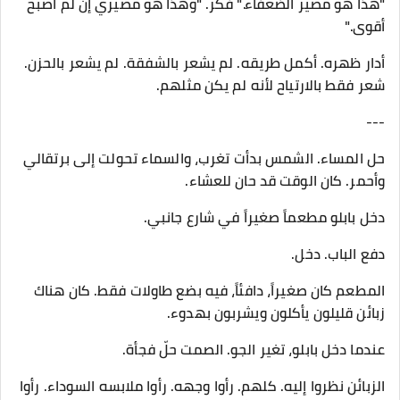
"هذا هو مصير الضعفاء." فكر. "وهذا هو مصيري إن لم أصبح
أقوى."
أدار ظهره. أكمل طريقه. لم يشعر بالشفقة. لم يشعر بالحزن.
شعر فقط بالارتياح لأنه لم يكن مثلهم.
---
حل المساء. الشمس بدأت تغرب، والسماء تحولت إلى برتقالي
وأحمر. كان الوقت قد حان للعشاء.
دخل بابلو مطعماً صغيراً في شارع جانبي.
دفع الباب. دخل.
المطعم كان صغيراً، دافئاً، فيه بضع طاولات فقط. كان هناك
زبائن قليلون يأكلون ويشربون بهدوء.
عندما دخل بابلو، تغير الجو. الصمت حلّ فجأة.
الزبائن نظروا إليه. كلهم. رأوا وجهه. رأوا ملابسه السوداء. رأوا