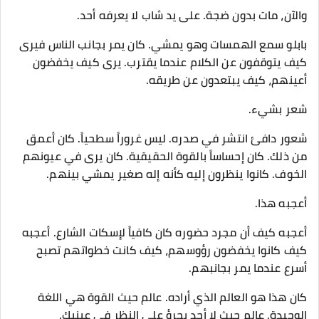
والآن، مات بدون ضجة. على يد شاب لا يعرفه أحد.
بابلو سمع الهمسات وهو يمشي. كان يمر بجانب الناس فيرى
كيف يتوقفون عن الكلام عندما يقترب. يرى كيف يخفضون
أعينهم، كيف يبتعدون عن طريقه.
شعر بشيء.
شعور دافئ انتشر في صدره. ليس غروراً سطحياً. كان أعمق
من ذلك. كان إحساساً بالقوة الحقيقية. كان يرى في عيونهم
الخوف. كانوا ينظرون إليه كأنه إله صغير يمشي بينهم.
أعجبه هذا.
أعجبه كيف أن مجرد حضوره كان كافياً لإسكات الشارع. أعجبه
كيف كانوا يخفضون رؤوسهم، كيف كانت خطواتهم تصبح
أسرع عندما يمر بجانبهم.
كان هذا هو العالم الذي أراده. عالم حيث القوة هي اللغة
الوحيدة. عالم حيث لا أحد يجرؤ على النظر في عينيك.