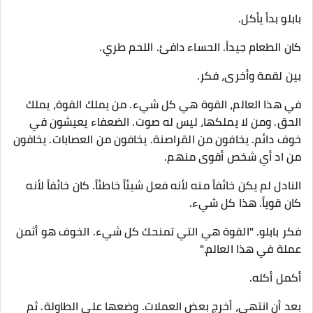
بابلو بدأ يأكل.
كان الطعام جيداً. الحساء دافئ. اللحم طري.
بين لقمة وأخرى، فكر.
في هذا العالم، القوة هي كل شيء. من يملك القوة، يملك
الحق. ومن لا يملكها، ليس له صوت. الضعفاء يعيشون في
خوف دائم. يخافون من القراصنة. يخافون من العصابات. يخافون
من اد أي شخص أقوى منهم.
النادل لم يكن خائفاً منه لأنه فعل شيئاً خاطئاً. كان خائفاً لأنه
كان قوياً. هذا كل شيء.
فكر بابلو. "القوة هي التي تمنحك كل شيء. الخوف هو أثمن
عملة في هذا العالم."
أكمل أكله.
بعد أن انتهى، أخرج بعض العملات. وضعها على الطاولة. ثم