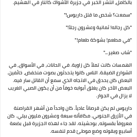
بالكامل، انتشر الخبر في جزيرة الأشواك كالنار في الهشيم.
"سمعت؟ شخص ما قتل داريوس!"
"كل رجاله! ثمانية وعشرون رجلاً!"
"في مطعم! بشوكة طعام!"
"شاب صغير..."
الهمسات كانت تملأ كل زاوية. في الحانات، في الأسواق، في
الشوارع الضيقة. الناس كانوا يتحدثون بصوت منخفض، خائفين.
البعض كان يحدق في الاتجاه الذي سمع أن القاتل سار فيه.
البعض الآخر كان يغلق أبوابه خوفاً من أن يكون الصبي الغريب
لا يزال في الجوار.
داريوس لم يكن قرصاناً عادياً. كان واحداً من أشهر القراصنة
في الأزرق الجنوبي. مكافأته سبعة وعشرون مليون بيلي. كان
معروفاً بقسوته، بوحشيته. لقد جاء لهذه الجزيرة قبل بضعة
أسابيع وبقوته وضع موطئ قدم لنفسه.