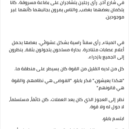
في شارع آخر، رأى رجلين يتشاجران على بضاعة مسروقة. كانا
يلكمان بعضهما بغضب، والناس يمرون بجانبهما كأنهما غير
موجودين.
في الميناء، رأى سفناً راسية بشكل عشوائي. بعضها يحمل
أعلام عصابات متناحرة. بحارة مسلحون يتجولون بثقة، ينظرون
إلى الجميع بازدراء.
كل من لديه القليل من القوة كان يسيطر على منطقة ما.
"هكذا يعيشون." فكر بابلو. "الفوضى هي نظامهم. والقوة
هي قانونهم."
نظر إلى العجوز الذي كان يعد العملات. كان خائفاً، مستسلماً،
لا حول له ولا قوة.
ابتسم بابلو.