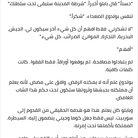
"حسناً." قال بابلو أخيراً. "شرطة المدينة ستبقى تحت سلطتك."
تنفس بولدوغ الصعداء. "شكراً."
"لا تشكرني. فقط افهم أن كل شيء آخر سيكون لي. الجيش،
البحرية، التجارة، الموانئ، الضرائب. كل شيء."
"أفهم."
لم يتبادلوا مصافحة. لم يوقعوا أوراقاً. فقط اتفقوا. كانت
كلمات كافية.
بولدوغ علم أنه لا يمكنه الرفض. وافق على مضض. لأنه يعلم
أن مملكته بجيشها وثروتها ستكون تحت حكم هذا الشاب
الغامض.
وبابلو كان يعلم. هذا هو هدفه الحقيقي من القدوم إلى
سوربيت. ليس فقط جعل كوما وجيني ينضمون إليه. السيطرة.
المملكة بأكملها تحت إمرته.