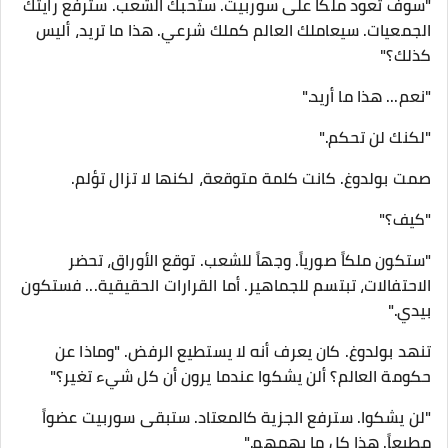
"سوف تعود ملكاً على سوربيت. ستحبك الشعب. سترفع رايتك
الجمعيات. سيعاملك العالم كملك شرعي. هذا ما تريد، أليس
كذلك؟"
"نعم... هذا ما أريد."
"لكنك لن تحكم."
صمت بولدوغ. كانت كلمة متوقعة، لكنها لا تزال تؤلم.
"كيف؟"
"ستكون ملكاً صورياً. وجهاً للشعب. توقع الأوراق، تحضر
الاحتفالات، تبتسم للجماهير. أما القرارات الحقيقية... فستكون
بيدي."
تنهد بولدوغ. كان يعرف أنه لا يستطيع الرفض. "وماذا عن
حكومة العالم؟ ألن يشكوا عندما يرون أن كل شيء تغير؟"
"لن يشكوا. سترفع الجزية كالمعتاد. ستبقى سوربيت عضواً
مطيعاً. هذا كل ما يهمهم."