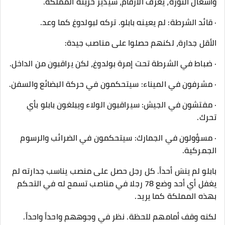
واشعال الثورة، يعرف الأرقام، سيدير خزينة المملكة.
· قائد الشرطة: لم يعينه بابلو. تركه لبولدوغ كما وعد.
الأقل جدارة، لكنهم حصلوا على مناصب جيدة:
· ضباط في الشرطة تحت إمرة بولدوغ، لكن يراقبون من الداخل.
· مشرفون في الميناء: سيتحكمون في حركة البضائع والسفن.
· مفتشون في الجيش: سيراقبون الولاء ويبلغون بابلو بأي
تحرك.
· مسؤولون في الجمارك: سيتحكمون في الضرائب والرسوم
الجمركية.
بابلو لم ينسَ أحداً. كل رجل حصل على منصب يناسب جدارته لم
يغفل أي أحد وضع 78 رجلا في مناصب تسمح له في التحكم
بهذه المملكة كما يريد.
لكنه وقف أمامهم للحظة. نظر في وجوههم واحداً واحداً.