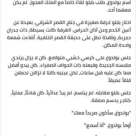
اسم بولدوغ، طلب بابلو لقاءً خاصاً مع الملك العجوز. لم يكن
معهما أحد.
اختار بابلو غرفة صغيرة في جناح القصر الشرقي. بعيدة عن
أعين الخدم وعن آذان الحراس. الغرفة كانت بسيطة، ذات جدران
حجرية، ونافذة تطل على حديقة القصر الخلفية. أضاءت شمعة
واحدة المكان.
جلس بولدوغ على كرسي خشبي متواضع. كان لا يزال يرتدي
ملابسه الجديدة وقبعته ذات الحواف الصفراء. كان يبدو أفضل
مما كان عليه قبل ساعات، لكن عينيه كانتا لا تزالان تحملان
قلقاً عميقاً.
جلس بابلو مقابله. لم يبتسم. لم يبدُ عدائياً. كان هادئاً، عملياً،
كتاجر يحسم صفقة.
"بولدوغ، سأكون صريحاً معك."
أومأ بولدوغ. "أنا أسمع."