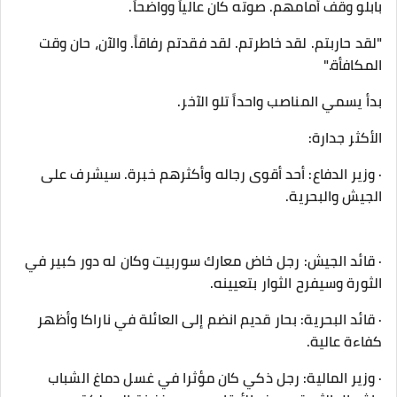
بابلو وقف أمامهم. صوته كان عالياً وواضحاً.
"لقد حاربتم. لقد خاطرتم. لقد فقدتم رفاقاً. والآن، حان وقت
المكافأة."
بدأ يسمي المناصب واحداً تلو الآخر.
الأكثر جدارة:
· وزير الدفاع: أحد أقوى رجاله وأكثرهم خبرة. سيشرف على
الجيش والبحرية.
· قائد الجيش: رجل خاض معارك سوربيت وكان له دور كبير في
الثورة وسيفرح الثوار بتعيينه.
· قائد البحرية: بحار قديم انضم إلى العائلة في ناراكا وأظهر
كفاءة عالية.
· وزير المالية: رجل ذكي كان مؤثرا في غسل دماغ الشباب