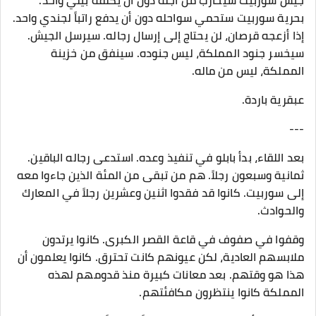
جيش سوربيت سيحارب من أجله دون أن يكلفه بيلي واحد.
بحرية سوربيت ستحمي سواحله دون أن يدفع راتباً لجندي واحد.
إذا أزعجه قرصان، لن يحتاج إلى إرسال رجاله. سيرسل الجيش.
سيخسر جنود المملكة، ليس جنوده. سينفق من خزينة
المملكة، ليس من ماله.
عبقرية باردة.
---
بعد اللقاء، بدأ بابلو في تنفيذ وعده. استدعى رجاله الباقين.
ثمانية وسبعون رجلاً. هم من تبقى من المئة الذين جاءوا معه
إلى سوربيت. كانوا قد فقدوا اثنين وعشرين رجلاً في المعارك
والحوادث.
وقفوا في صفوف في قاعة القصر الكبرى. كانوا يرتدون
ملابسهم العادية، لكن عيونهم كانت تحترق. كانوا يعلمون أن
هذا هو وقتهم. بعد معانات كبيرة منذ قدومهم لهذه
المملكة كانوا ينتظرون مكافئتهم.