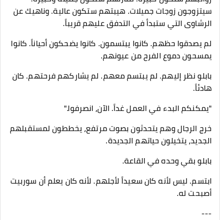
سيتزوجون زوجات جميلات. هيبتهم ستكون عالية. وناهيك عن
الرشاوى التي ستبدأ في التدفق عليهم قريباً.
لم يصدقوا حظهم. كانوا يبتسمون. كانوا يضحكون أحياناً. كانوا
يمسحون دموع الفرح من عيونهم.
بابلو نظر إليهم. لم يبتسم معهم. لم يشاركهم فرحتهم. كان
هادئاً.
"يمكنكم البدء في العمل غداً. الآن، انصرفوا."
خرج الرجال وهم يتحدثون بصوت مرتفع، يخططون لمستقبلهم
الجديد، يتخيلون حياتهم الجديدة.
بابلو بقي وحده في القاعة.
ابتسم. ليس لأنه كان سعيداً لأجلهم. لأنه كان يعلم أن سوربيت
أصبحت له.
---