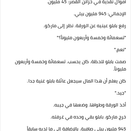
أموال نقدية في خزائن القصر: 45 مليون.
الإجمالي: 945 مليون بيلي.
رفع بابلو عينيه عن الورقة. نظر إلى ماركو.
"تسعمائة وخمسة وأربعون مليوناً؟"
"نعم."
صمت بابلو للحظة. كان يحسب. تسعمائة وخمسة وأربعون
مليوناً.
كان يعلم أن هذا المال سيجعل عائلة بابلو غنية جدا.
"جيد."
أخذ الورقة وطواها. وضعها في جيبه.
خرج ماركو. بابلو بقي وحده في غرفته.
945 مليون بيلي صافية. بالإضافة إلى ما لديه سابقاً