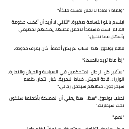
"ولماذا؟ لماذا لا تعلن نفسك ملكاً؟"
ابتسم بابلو ابتسامة صغيرة. "لأنني لا أريد أن أغضب حكومة
العالم. لست مستعداً لتحمل غضبها. يمكنهم تحطيمي
بأسهل مما تتخيل."
فهم بولدوغ. هذا الشاب لم يكن أحمقاً. كان يعرف حدوده.
"إذاً ماذا تريد بالضبط؟"
"سأغير كل الرجال المتحكمين في السياسة والجيش والتجارة.
الوزراء، قادة الجيش، ضباط البحرية، كبار التجار. كلهم
سيخرجون. مكانهم سيدخل رجالي."
تصلب بولدوغ. "هذا... هذا يعني أن المملكة بأكملها ستكون
تحت سيطرتك."
"نعم."
حاول بولدوغ التفاوض. صوته كان مرتجفاً، لكنه حاول.