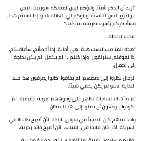
"أريد أن أتذكر شيئاً. ولاؤكم ليس لمملكة سوربيت. ليس
لبولدوغ. ليس للشعب. ولاؤكم لي. لعائلة بابلو. إذا نسيتم هذا،
فسأذكركم بأسوء طريقة ممكنة."
صمت للحظة.
"هذه المناصب ليست هبة. هي أمانة. إذا أخطأتم، سأعاقبكم.
إذا تفوقتم، سترتقون. وإذا خنتم..." لم يكمل. لم يكن بحاجة
إلى إكمال.
الرجال نظروا إلى بعضهم. لم يخافوا. كانوا يعرفون هذا منذ
البداية. بابلو لم يكن يخفي شيئاً.
ثم بدأت الابتسامات تظهر على وجوههم. فرحة حقيقية. لم
يكونوا يتوقعون أن يصلوا إلى هذا المكان.
واحد منهم كان بلطجياً في شوارع ناراكا. الآن أصبح ظابطا في
الشركة. آخر كان ملاحا في الميناء. الآن أصبح قائد بحرية.
رواتبهم ستكون كبيرة. منازلهم ستكون جميلة وكبيرة.