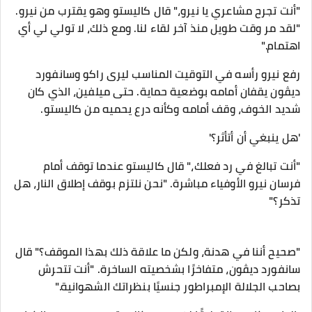
"أنت تجرح مشاعري يا نيرو،" قال كاليستو وهو يقترب من نيرو.
"لقد مر وقت طويل منذ آخر لقاء لنا. ومع ذلك، لا تولي لي أي
اهتمام."
رفع نيرو رأسه في التوقيت المناسب ليرى راكو وسانفورد
ديڤون يقفان أمامه بوضعية حماية. حتى ميلفين، الذي كان
شديد الخوف، وقف أمامه وكأنه درع يحميه من كاليستو.
'هل ينبغي أن أتأثر؟'
"أنت تبالغ في رد فعلك،" قال كاليستو عندما توقف أمام
فرسان نيرو الأوفياء مباشرة. "نحن نلتزم بوقف إطلاق النار، هل
تذكر؟"
"صحيح أننا في هدنة، ولكن ما علاقة ذلك بهذا الموقف؟" قال
سانفورد ديڤون، متفاخرًا بشخصيته الساخرة. "أنت تتحرش
بصاحب الجلالة الإمبراطور جنسيًا بنظراتك الشهوانية."