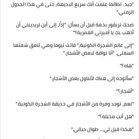
"جيد. لطالما علمت أنك سريع البديهة، حتى في هذا الجدول
الزمني."
ضحك تريڤور بخفة قبل أن يسأل: "إذًا، إلى أين تريدينني أن
أذهب بكِ يا أميرتي القمرية؟"
"إلى عالم الشجرة الكونية،" قالت نيوما وهي تلعق شفتها
السفلى. "أنا تواقة لبعض الأشجار."
"هاه؟"
"سأتوجه إلى هناك لأتناول بعض الأشجار."
"أشجار؟"
"نعم، توجد وفرة من الأشجار في حديقة الشجرة الكونية."
"هل أنتِ مختلة؟"
"هكذا قيل لي… طوال حياتي."