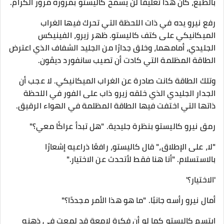
بالطبع، كان هذا تعليقًا لن يسمح كاليستو بمروره مرور الكرام.
رفع نيرو يده في ذات اللحظة التي تحرك فيها الغراب
الميكانيكي على كتف كاليستو. ظهر زيرو، الفينيكس
الجليدي، أمامهما، وخلق جدارًا من الجليد الشفاف الذي اعترض
الطاقة المظلمة التي كادت أن تصيب سانفورد ديڤون.
وتلك الطاقة كانت صادرة عن الغراب الميكانيكي. لا عجب أن
الجدار الجليدي الذي خلقه زيرو ذاب على الفور في اللحظة
ذاتها التي اختفت فيها الطاقة المظلمة في الهواء الرقيق.
رمق نيرو كاليستو بنظرة جليدية. "هل تبدأ عراكًا معي؟"
"لا، على الإطلاق،" قال كاليستو، رافعًا ذراعيه إشعارًا
بالاستسلام. "أنا هنا فقط لأتحدث عن الاختيار."
'الاختيار؟'
أمال نيرو رأسه جانبًا. "ما هو هذا الأمر مجددًا؟"
ابتسم كاليستو كما لو أن فكرة لامعة قد لمعت في ذهنه