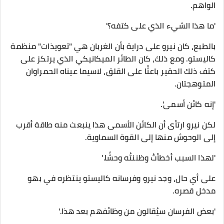
الواهم.
'ما هذا الشيء الذي على كتفه؟'
بالطبع، كان نيرو على دراية بأن الغربان هي "تعويذات" منظمة
كاليستو. ومع ذلك، كان الطائر الميكانيكي الذي يرتكز على
كتف ذلك الحقير باعثًا على القلق، لاسيما عيناه الحمراوان
المتوهجتان.
'إنه كائن أسمى'.
لكن نيرو ارتأى أن الكائن الأسمى هذا ينبعث منه طاقة أقرب
إلى الوحوش منها إلى القوة السماوية.
'لهذا السبب أخطأتُ وظننتُه وحشًا.'
على أي حال، وجد نيرو وفرسانه كاليستو ينتظره في بهو
مدخل قصره.
'بعض الفرسان سيُقالون من وظائفهم بعد هذا.'