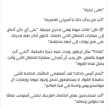
"كفى ثرثرة."
"أنتِ من بدأتِ ذلك يا أميرتي القمرية."
"أيًا كان،" قالت نيوما وهي تدحرج عينيها. "على أي حال، أحتاج
إلى مهارات الانتقال الآني خاصتك. لأكون أكثر دقة، قدرتك
على فتح بوابات إلى أبعاد مختلفة."
"لماذا؟" سأل تريڤور، وبدت عليه حيرة حقيقية. "أعني، أنتِ
قوية بالفعل. كان يجب أن تُباركي بمهارة الانتقال الآني وأنتِ
بمثل هذه القوة."
"أعلم، أليس كذلك؟ لقد أضعفتني الكائنات الخالدة لأنني
عظيمة القوة. لا يستطيعون تحمل وجود نيوما روزهارت آل
موناستيريوس واحدة في هذا العالم."
"أنتِ تستخدمين بعض الكلمات الغريبة، لكنني أستوعب تمامًا
ما تحاولين إيصاله."