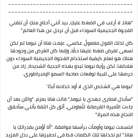
________________________________________
________________________________________
"هانا، لا أرغب في الضغط عليكِ، بيد أنني أحتاج منكِ أن تتقني
الفجوة الجحيمية السوداء قبل أن نرحل عن هذا العالم."
كان لذلك القول مفعولٌ عكسي. علِمت هانا أن نيوما لم تكن
تسعى لفرض ضغط عليها حقًا، وإنما كان الغرض من وجودها
هناك هو تعلم كيفية استخدام الفجوة الجحيمية السوداء دون
هلاكها. لكن رؤية نيوما تبدو بهذه الجدية الشديدة، زاد من
حرصها على تلبية توقعات صاحبة السمو الإمبراطوري.
'نيوما هي الشخص الذي لا أود خذلانه أبدًا.'
"سأبذل قصارى جهدي يا نيوما،" قالت هانا بعزم. "والآن بعد أن
جاءت الأميرة القرصانة لتُعاونني، أثق كل الثقة بأنني سأحقق
النجاح هذه المرة."
ابتسمت نيوما وأومأت برأسها موافقة. "أنا أؤمن بقدراتكِ يا
هانا." لم تخذلها تلك الكلمات قط في تحفيزها على بذل المزيد