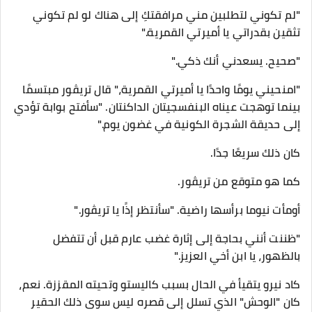
"لم تكوني لتطلبين مني مرافقتكِ إلى هناك لو لم تكوني
تثقين بقدراتي يا أميرتي القمرية."
"صحيح. يسعدني أنك ذكي."
"امنحيني يومًا واحدًا يا أميرتي القمرية،" قال تريڤور مبتسمًا
بينما توهجت عيناه البنفسجيتان الداكنتان. "سأفتح بوابة تؤدي
إلى حديقة الشجرة الكونية في غضون يوم."
كان ذلك سريعًا جدًا.
كما هو متوقع من تريڤور.
أومأت نيوما برأسها راضية. "سأنتظر إذًا يا تريڤور."
"ظننت أنني بحاجة إلى إثارة غضب عارم قبل أن تتفضل
بالظهور، يا ابن أخي العزيز."
كاد نيرو يتقيأ في الحال بسبب كاليستو وتحيته المقززة. نعم،
كان "الوحش" الذي تسلل إلى قصره ليس سوى ذلك الحقير