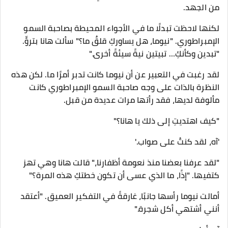
من الجهد.
لكنها لاحظت تبدلًا ما في الأجواء المحيطة بصاحبة السمو
الإمبراطوري. "نيوما، هل يساوركِ قلقٌ ما؟" سألت هانا بتروٍّ.
"تبدين وكأنكِ… تبيتين نيةً سيئةً أخرى."
لقد رغبت في التعبير عن أن نيوما كانت تدبر أمرًا ما. لكن هذه
النظرة بالذات على وجه صاحبة السمو الإمبراطوري كانت
مألوفة لديها، فقد رأتها مرات عديدة من قبل.
"كيف اهتديتِ إلى ذلك يا هانا؟"
'آه، لقد كنتُ على صواب.'
"لقد عرفنا بعضنا منذ نعومة أظفارنا،" قالت هانا وهي تهز
كتفيها. "إذًا، ما الذي عسى أن تكون خطتكِ هذه المرة؟"
أمالت نيوما رأسها جانبًا، غارقةً في التفكير العميق. "أعتقد
أنني أشتهي أكل شجرة."