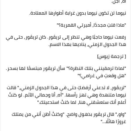
آه، أجل.
نيوما لن تكون نيوما بدون غرابة أطوارها المعتادة.
"ماذا قلتِ مجددًا، أميرتي القمرية؟"
رفعت نيوما حاجبًا وهي تنظر إلى تريڤور. كان تريڤور، حتى في
هذا الجدول الزمني، يناديها بهذا الاسم.
[ ترجمة زيوس]
"لماذا ترمقينني بتلك النظرة؟" سأل تريڤور مبتسمًا لها بسحر.
"هل وقعتِ في غرامي؟"
"تريڤور، لا تدعني أرفضكِ حتى في هذا الجدول الزمني،" قالت
نيوما متنهدة وهي تهز رأسها. "آه، أنا وجمالي الآثم. لو كنتُ
أعلم أنك ستعشقني هنا، لما كنتُ استدعيتك."
"واو،" قال تريڤور بذهول واضح. "وكنتُ أظن أنني من يمتلك
غرورًا هائلًا…"