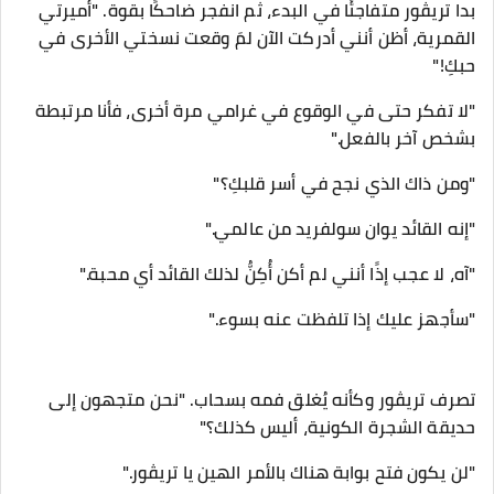
بدا تريڤور متفاجئًا في البدء، ثم انفجر ضاحكًا بقوة. "أميرتي
القمرية، أظن أنني أدركت الآن لمَ وقعت نسختي الأخرى في
حبكِ!"
"لا تفكر حتى في الوقوع في غرامي مرة أخرى، فأنا مرتبطة
بشخص آخر بالفعل."
"ومن ذاك الذي نجح في أسر قلبكِ؟"
"إنه القائد يوان سولفريد من عالمي."
"آه، لا عجب إذًا أنني لم أكن أُكِنُّ لذلك القائد أي محبة."
"سأجهز عليك إذا تلفظت عنه بسوء."
تصرف تريڤور وكأنه يُغلق فمه بسحاب. "نحن متجهون إلى
حديقة الشجرة الكونية، أليس كذلك؟"
"لن يكون فتح بوابة هناك بالأمر الهين يا تريڤور."