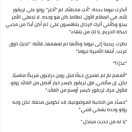
أنكرت نيوما بحدة: "أنتِ مخطئة، لم "أختر" روتو على تريڤور
لأنه، في المقام الأول، لطالما كان هو وحده. لا تجعلي الأمر
يبدو وكأنني أترك الرجال يتنافسون عليّ. لم أكن أبدًا من محبي
حبكة الحريم، يا لكِ من بلهاء."
نظرت ريجينا إلى نيوما وكأنها لم تفهمها، قائلة: "لديكِ ذوق
غريب، أيتها الأميرة نيوما."
"عذرًا؟"
"أتفهم لمَ لم تعتبري جبانًا مثل روبن درايتون شريكًا مناسبًا.
لكن، إن سألتني، فإن تريڤور كيسر خيار أفضل من القائد روتو.
فلأول مرة، تريڤور كيسر أوسم من القائد."
"حسنًا، من الناحية الموضوعية، قد تكونين محقة. لكن وجه
روتو وحده يشفي قلبي."
"يا له من حديث مبتذل."