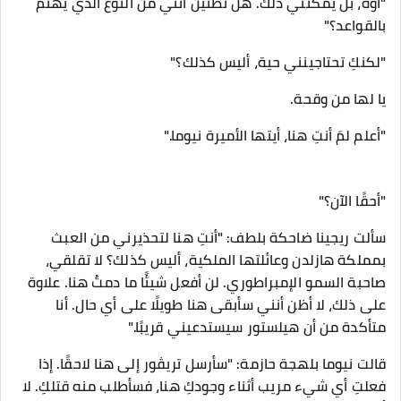
"أوه، بل يمكنني ذلك. هل تظنين أنني من النوع الذي يهتم
بالقواعد؟"
"لكنكِ تحتاجينني حية، أليس كذلك؟"
يا لها من وقحة.
"أعلم لمَ أنتِ هنا، أيتها الأميرة نيوما."
"أحقًا الآن؟"
سألت ريجينا ضاحكة بلطف: "أنتِ هنا لتحذيرني من العبث
بمملكة هازلدن وعائلتها الملكية، أليس كذلك؟ لا تقلقي،
صاحبة السمو الإمبراطوري. لن أفعل شيئًا ما دمتُ هنا. علاوة
على ذلك، لا أظن أنني سأبقى هنا طويلًا على أي حال. أنا
متأكدة من أن هيلستور سيستدعيني قريبًا."
قالت نيوما بلهجة حازمة: "سأرسل تريڤور إلى هنا لاحقًا. إذا
فعلتِ أي شيء مريب أثناء وجودكِ هنا، فسأطلب منه قتلكِ. لا