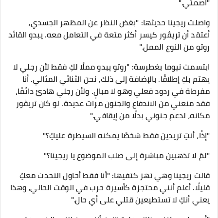
"اصمتي."
واصلت ريجينا حديثها: "بغض النظر عن المظهر الجسدي،
أعتقد أن تريڤور كيسر أكثر متعة في التعامل معه. يبدو القائد
روتو من النوع الممل."
ابتسمت نيوما بغطرسة: "روتو يبدو مملًا لكِ فقط لأن رجلي لا
يهتم بكِ إطلاقًا. بالإضافة إلى ذلك، نحن الثنائي المثالي. أنا
مفرطة في ردود فعلي وهو لا مبالٍ. ولأن رجلي هادئ دائمًا،
فقد منعني من الاندفاع والجنون مرات عديدة. لو كان تريڤور
مكانه، لدعم جنوني بدلًا من إيقافي."
"إذًا، أنتِ تريدين فقط شخصًا يمكنه السيطرة عليكِ؟"
"لمَ لا تذهبين مباشرة إلى صلب الموضوع يا ريجينا؟"
قالت ريجينا وهي تهز كتفيها: "أنا فقط أحاول التحدث معكِ
قليلًا. أعلم أنني محتجزة كأسيرة حرب في الوقت الحالي، وهذا
يعني أنكِ لا تستطيعين قتلي على أي حال."