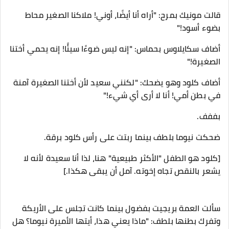
قالت مونيك بمرح: "أراه أنا أيضًا، أوني! ملاكنا الصغير محاط
بضوء أسود!"
أضاف سكايلاوس بحماس: "إنه ليس ضوءًا سيئًا! إنه يحمي أختنا
الصغيرة!"
أضاف كلود وهو يضحك: "لكنني سعيد لأن أختنا الصغيرة آمنة
في بطن أمي! أنا لا أرى أي شيء!"
بففف.
ضحكت نيوما بلطف بينما ربتت على رأس كلود برقة.
[كلود هو الطفل "الأكثر طبيعية" هنا، لذا أنا سعيدة لأنه لا
يشعر بالنقص تجاه إخوته. آمل أن يبقى هكذا.]
سألت العمة بريجيت بفضول بينما كانت تجلس على الأريكة
وتفرك بطنها بلطف: "ماذا يعني هذا، أيتها الأميرة نيوما؟ هل