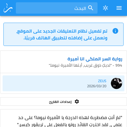
البحث
تم تفعيل نظام التعليقات الجديد على الموقع،
ونعمل على إضافته لتطبيق الهاتف قريبًا.
رواية السر الملكي انا أميرة
994 - "لديكِ ذوق غريب، أيتها الأميرة نيوما."
ZEUS
2026/03/20
إعدادات القارئ
"لمَ أنتِ مضطربة لهذه الدرجة يا الأميرة نيوما؟ على حد
علمي، لقد اخترتِ القائد روتو بالفعل على تريڤور كيسر."