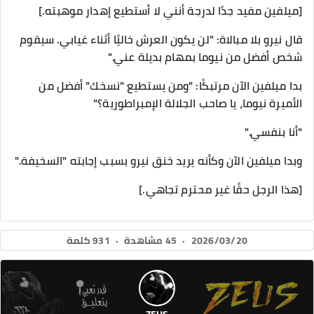
[ميلفين مفيد جدًا لدرجة أنني لا أستطيع إهدار موهبته.]
قال نيرو بلا مبالاة: "لن يكون العرش خاليًا أثناء غيابي. سيقوم
شخص أفضل من نيوما بمهام بديلة عني."
بدا ميلفين الآن مرتبكًا: "ومن يستطيع "نسخك" أفضل من
الأميرة نيوما، يا صاحب الجلالة الإمبراطورية؟"
"أنا بنفسي."
وبدا ميلفين الآن وكأنه يريد خنق نيرو بسبب إجابته "السخيفة."
[هذا الرجل حقًا غير محترم تجاهي.]
2026/03/20
·
45 مشاهدة
·
931 كلمة