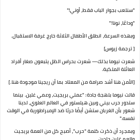
"سنلعب بجوار الباب فقط، أوني!"
"وداعًا، نونا!"
وبهذه السرعة، انطلق الأطفال الثلاثة خارج غرفة الاستقبال.
[ ترجمة زيوس]
شعرت نيوما بذلك— شعرت بحراس الظل يتبعون صغار أفراد
العائلة الملكية.
[الأمن هنا أشد صرامة من المعتاد بما أن ريجينا موجودة هنا.]
قالت نيوما بلهجة جادة: "عمتي بريجيت، وعمي غلين. بينما
ستدور حرب بيني وبين هيلستور في العالم العلوي، لدينا
شعور بأن الغربان ستشن أيضًا حربًا ضد الإمبراطورية في الوقت
نفسه."
وبمجرد أن ذكرت كلمة "حرب"، أصبح كل من العمة بريجيت
والعم غلين جادين.