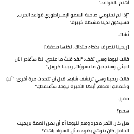
أهتم بالقواعد."
"إذا لم تحترمي صاحبة السمو الإمبراطوري قواعد الحرب،
فسيكون لدينا مشكلة كبيرة."
تْسْك.
[ريجينا تتصرف بذكاء متذاكٍ، لكنها محقة.]
قالت نيوما وهي تقف: "لقد قلتُ ما عندي، لذا سأغادر الآن.
اعبثي وستجدين ما يسوؤكِ، ريجينا كرويل."
قالت ريجينا وهي ترتشف شايها قبل أن تتحدث مرة أخرى: "أنتِ
وكلماتكِ الفظة، أيتها الأميرة نيوما. سأفتقدكِ."
مقزز.
همم؟
هل كان الأمر مجرد وهم لنيوما أم أن بطن العمة بريجيت
الحامل كان يتوهج بضوء مائل للسواد باهت؟