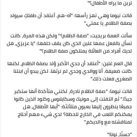
ترين ما يراه الأطفال؟"
قالت نيوما وهي تهز رأسها: "آه-هم. أعتقد أن طفلكِ سيولد
بصفة الظلام، يا عمتي."
سألت العمة بريجيت: "صفة الظلام؟" ولكن هذه المرة، كانت
تسأل بالفعل عمها غلين الذي كان يقف خلفها: "يا عزيزي، هل
لديك أفراد من العائلة يمتلكون صفة الظلام؟"
قال العم غلين: "أعتقد أن جدي الأكبر وُلد بصفة الظلام، لكنها
كانت ضعيفة. أنا ووالدي وجدي لم نرثها. لكن يبدو أن ابنتنا
الصغرى فعلت ذلك."
قالت نيوما: "صفة الظلام نادرة، لكنني متأكدة أنها ستكبر
جيدًا." ثم التفتت إلى مونيك وسكايلاوس وكلود الذين كانوا
جميعًا ينظرون إليها بعيون متلألئة: "أيها الأطفال، هل
يمكنكم اللعب في الخارج للحظة؟ لدي شيء مهم أحتاج
لمناقشته مع والديكم."
"حسنًا، نونا!"