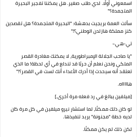
اسمعوني أولًا. لدي طلب صغير. هل يمكننا تفجير البحيرة
المتجمدة؟"
سألت العمة بريجيت بدهشة: "البحيرة المتجمدة؟ هل تقصدين
كنز مملكة هازلدن الوطني؟!"
تي-هي~
"يا صاحب الجلالة الإمبراطورية، لا يمكنك مغادرة القصر
الملكي ونحن نعلم أن حربًا قد تندلع في أي لحظة! ما الذي
تعتقد أنه سيحدث إذا أدرك الأعداء أنك لست في القصر؟!"
هاااااه.
[ميلفين يبالغ في رد فعله مرة أخرى.]
لو كان ذلك ممكنًا، لما استشار نيرو ميلفين في كل مرة كان
لديه خطة "مجنونة" يريد تنفيذها.
لكن ذلك لم يكن ممكنًا.