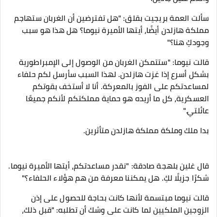
سألت العمة بريجيت بقلق: "هل تفترضين أن الغربان ستهاجم
مملكة هازلدن أيضًا، أيتها الأميرة نيوما؟ هل هذا هو سبب
وجودكِ هنا؟"
قالت نيوما: "ستتمكن الغربان من الوصول إلى الإمبراطورية
بشكل أسرع إذا غزت هازلدن. لهذا السبب سأرسل لكم حلفاء
لمساعدتكم على الفوز بالمعركة. أنا لا أستخف بقوتكم
العسكرية، كل ما أريده هو حماية مملكتكم لأنكم جميعًا
عائلتي."
بدا ملك وملكة مملكة هازلدن متأثرين.
قال غلين بلهجة صادقة: "نقدر مساعدتكم، أيتها الأميرة نيوما.
شكرًا جزيلًا لكِ. هل يمكننا معرفة من هم هؤلاء الحلفاء؟"
قالت نيوما مبتسمة لأنها كانت بحاجة للحصول على إذن
الزوجين الملكيين لما كانت على وشك أن تطلبه: "قبل ذلك،