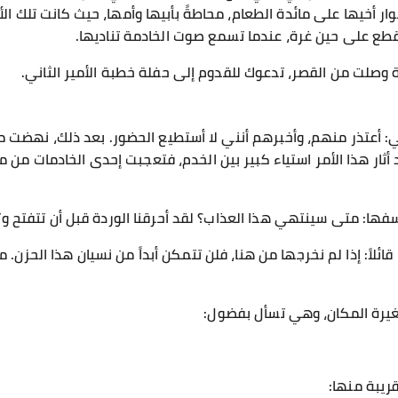
ر أخيها على مائدة الطعام، محاطةً بأبيها وأمها، حيث كانت تلك ال
ُقطع على حين غرة، عندما تسمع صوت الخادمة تناديها.
 وصلت من القصر، تدعوك للقدوم إلى حفلة خطبة الأمير الثاني.
ي: أعتذر منهم، وأخبرهم أنني لا أستطيع الحضور. بعد ذلك، نهضت م
د أثار هذا الأمر استياء كبير بين الخدم، فتعجبت إحدى الخادمات 
فها: متى سينتهي هذا العذاب؟ لقد أحرقنا الوردة قبل أن تتفتح وت
ئلاً: إذا لم نخرجها من هنا، فلن تتمكن أبداً من نسيان هذا الحزن.
غيرة المكان، وهي تسأل بفضول:
ريبة منها: