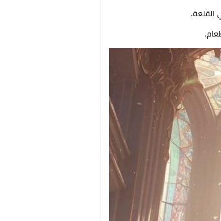
 القلعة.
عام.