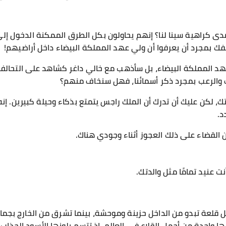
دى كراهية سينا لنا؟ إنهم يحاولون بكل الطرق الممكنة الدخول إلى 
 بمجرد أن يعرفوا أن ولي عهد المملكة البيضاء داخل أراضيهم!
د المملكة البيضاء، بل سأذهب مع خالي داغر كشاهد على التحالف 
ف والرعب بمجرد ذكر أسمائنا، فهل سنخاف منهم؟
تك، لكن عليك أن تدرك أن الملك راجس يتمتع بذكاء وحيلة كبيرين. إنه 
د.
من القضاء على ذلك العجوز أثناء وجودي هناك.
نت عنيد تمامًا مثل والدتك.
قلعة تبدو من الداخل حزينة وموحشة، بينما تشرق من الخارج بجماله
ها واحدة من أجمل القلاع في العالم، إذ تتسم بلونها الأسود الجذاب