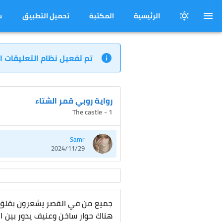
الرئيسية
المكتبة
تحميل التطبيق
س
تم تفعيل نظام التعليقات ا
رواية روبي قمر الشتاء
1 - The castle
Samr
2024/11/29
جميع من في القصر يشعرون بقلق كب
هناك حوار ساخن وعنيف يدور بين الم