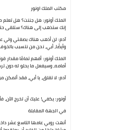
مكتب الملك اونور
الملك أونور: هل جننت؟ هل تعلم م
إنك ستذهب إلى هناك؟ ستلقى حتفك
آدم: لن أذهب هناك بصفتي ولي عه
وأيضًا، أبي، نحن من نتسبب بالخو
الملك أونور: أفهم تمامًا مقدار قو
أمامه، وسيفعل ما يحلو له دون ترد
آدم: لا تقلق، يا أبي، فقد أتمكن 
أونور: يكفي! عليك أن تخرج الآن، فأ
في الجهة المقابلة
أنهت روبي عامها التاسع عشر داخل 
مشاهدتها من الخارج أن يعتقدوا أن