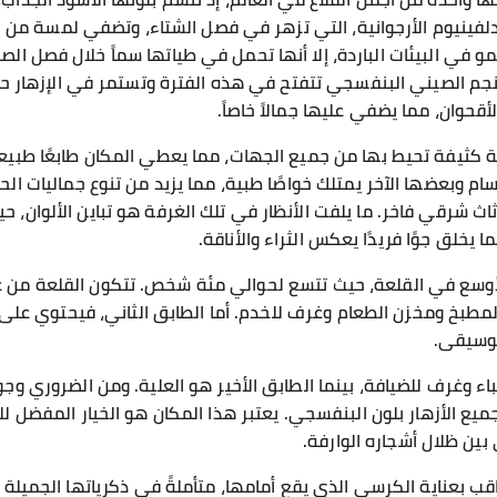
لفينيوم الأرجوانية، التي تزهر في فصل الشتاء، وتضفي لمسة من 
مو في البيئات الباردة، إلا أنها تحمل في طياتها سماً خلال فصل ال
لنجم الصيني البنفسجي تتفتح في هذه الفترة وتستمر في الإزهار ح
أقحوان، مما يضفي عليها جمالاً خاصاً.
بة كثيفة تحيط بها من جميع الجهات، مما يعطي المكان طابعًا طبيعيً
سام وبعضها الآخر يمتلك خواصًا طبية، مما يزيد من تنوع جماليات ال
ثاث شرقي فاخر. ما يلفت الأنظار في تلك الغرفة هو تباين الألوان، ح
ا يخلق جوًا فريدًا يعكس الثراء والأناقة.
لأوسع في القلعة، حيث تتسع لحوالي مئة شخص. تتكون القلعة من 
المطبخ ومخزن الطعام وغرف للخدم. أما الطابق الثاني، فيحتوي على
موسيقى.
اء وغرف للضيافة، بينما الطابق الأخير هو العلية. ومن الضروري وجو
ميع الأزهار بلون البنفسجي. يعتبر هذا المكان هو الخيار المفضل ل
ين ظلال أشجاره الوارفة.
قب بعناية الكرسي الذي يقع أمامها، متأملةً في ذكرياتها الجميلة ا