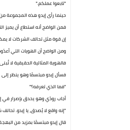
"تابعوا عملكم."
حينما رأى إيدو هذه المجموعة من 
فمن الواضح أنه استطاع أن يميز ال
إن قوة مثل تحالف الشركات لا يمكن
ومن الواضح أن الهويات التي أعدّو
فالهوية المثالية الحقيقية لا تُبن
فسأل إيدو مبتسمًا وهو ينظر إلى ر
"فما الذي تعرفه؟"
أجاب رودّي وهو يحدق بإصرار في إي
"إنه واقع لا يُصدق، يا إيدو. تحالف 
قال إيدو مبتسمًا بمزيد من البهجة