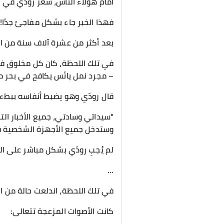
أمام هؤلاء الناس، شعر رودّي في 
فهذا الخبر جاء بشكل مفاجئ جدًا! 
بعد أكثر من عشرة آلاف سنة من الس
في تلك اللحظة، كان كل مخلوق في 
– مجرد نمل يائس يكافح في بحر م
قال رودّي وهو يضبط أنفاسه ببطء:
"سيداتي وسادتي، جميع الأخبار الت
وستدخل جميع الأجهزة الشخصية 
لم يُجبِ رودّي بشكل مباشر على ال
...
في تلك اللحظة، اندلعت حالة من ال
كانت الأصوات المزعجة تتعالى: