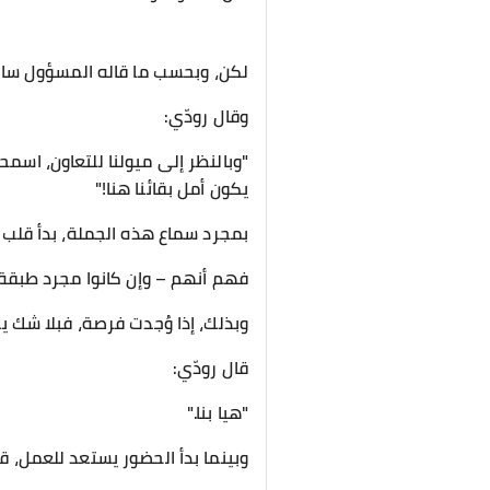
لكن، وبحسب ما قاله المسؤول سابقًا
وقال رودّي:
"وبالنظر إلى ميولنا للتعاون، اسمح
يكون أمل بقائنا هنا!"
بمجرد سماع هذه الجملة، بدأ قلب
فهم أنهم – وإن كانوا مجرد طبقة
وبذلك، إذا وُجدت فرصة، فبلا شك 
قال رودّي:
"هيا بنا."
وبينما بدأ الحضور يستعد للعمل، 