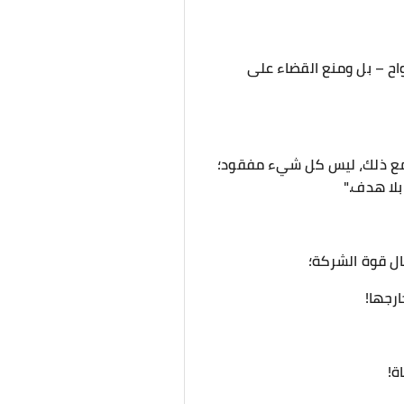
واح – بل ومنع القضاء على
ومع ذلك، ليس كل شيء مفقود؛
بلا هدف."
ل قوة الشركة؛
ارجها!
ة!