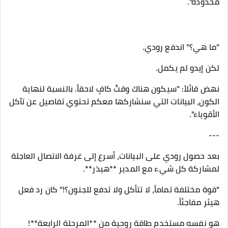
محدودة".
"ما هي؟" اندفع رودي.
لكن إيدو لم يكمل.
نهض قائلاً: "سيكون هناك وقتٌ كافٍ لاحقاً. بالنسبة لنهاية
الكون، البيانات التي سنشاركها معكم تحتوي تفاصيل عن تآكل
الأقوياء".
---
بعد حصول رودي على البيانات، أسرع إلى غرفة الاتصال العاجلة
لمشاركة كل شيء مع المدير **هيذر**.
"قوة مختلفة تماماً، لا تتأكل ولا تدفع للجنون؟!" كان رد فعل
هيثر مفاجئاً.
هو نفسه مستخدم طاقة روحية من **المرحلة الرابعة**!