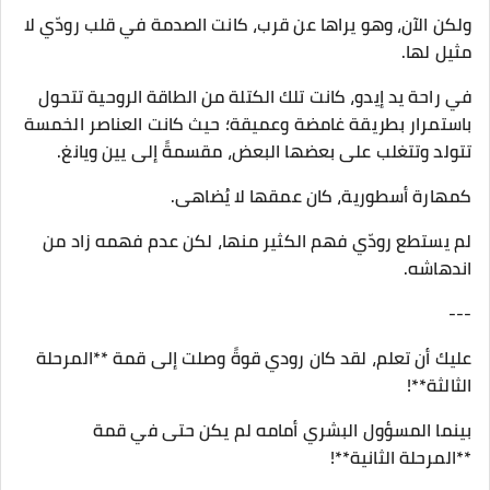
ولكن الآن، وهو يراها عن قرب، كانت الصدمة في قلب رودّي لا
مثيل لها.
في راحة يد إيدو، كانت تلك الكتلة من الطاقة الروحية تتحول
باستمرار بطريقة غامضة وعميقة؛ حيث كانت العناصر الخمسة
تتولد وتتغلب على بعضها البعض، مقسمةً إلى يين ويانغ.
كمهارة أسطورية، كان عمقها لا يُضاهى.
لم يستطع رودّي فهم الكثير منها، لكن عدم فهمه زاد من
اندهاشه.
---
عليك أن تعلم، لقد كان رودي قوةً وصلت إلى قمة **المرحلة
الثالثة**!
بينما المسؤول البشري أمامه لم يكن حتى في قمة
**المرحلة الثانية**!