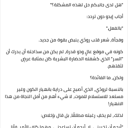
"هل لدى جانبكم حل لهذه المشكلة؟"
أجاب إيدو دون تردد:
"بالفعل."
وفجأة، شعر قلب رودّي ينبض بقوة من جديد.
كونه في موقع عالٍ وذو قدرة، لم يكن من سذاجته أن يدرك أن
"السر" الذي كشفته الحضارة البشرية كان بمثابة عرضٍ
لثقتهم.
ولكن، ما الفائدة؟
بالنسبة لرودّي، الذي أصبح على دراية بانهيار الكون وغير
مستعد للاستسلام للموت، لا شيء أهم من أمل النجاة من هذا
الانهيار!
لذلك، لم يخفِ رغبته مطلقًا، بل قال بإخلاص:
"أرجو أن تخبرني، لا، أرجو أن تساعدني، مهما كلف الأمر، فأنا