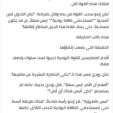
امتلاك هذه القوة الآن.
لكن إيدو سحب القوة من يده وقال بصراحة: "لكن التحول لمن
أصبحوا **مستخدمي طاقة روحية** ليس سهلاً، بل قد يكون
مستحيلاً. حتى بيننا، فقط هذا الجيل استطاع إتقانها".
هذه كانت الحقيقة.
الحقيقة التي يصعب إخفاؤها.
أقدم الممارسين للقوة الروحية تدربوا لست سنوات ونصف
فقط.
لكن رودي فسر هذا كـ"تخلي الحضارة البشرية عن ماضيها".
"أفهم أن الأمر ليس سهلاً"، قال رودي بخيبة، لكنه لم
يستسلم، "لكن، أليس هناك أي أمل؟"
"ليس بالضرورة"، هز إيدو رأسه ضاحكاً، "هناك طريقة أبسط
حتى لمستخدمي الطاقة الروحية لتجنب التآكل، لكنها