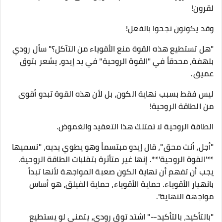
لقرون!
وقد يكونون نجحوا بالفعل!
"هل تستطيع هذه القوة منع الأقوياء من التآكل؟" سأل رودي
بلهفة، محدقاً في "القوة الروحية" في يد إيدو، يشعر بتوق
عميق.
ليس فقط بسبب نهاية الكون، بل لأن هذه القوة تبدو أقوى
من الطاقة الروحية!
الطاقة الروحية لا تمتلك هذا التعقيد والغموض.
"أجل، أنت محق"، قال إيدو مبتسماً وهو يطوي يديه، "نسميها
**'القوة الروحية'**. إنها غير متأثرة بتقلبات الطاقة الروحية.
يجب أن تفهم أن نهاية الكون صعبة المواجهة لأنها تبدأ
بانهيار الأقوياء. حماية الأقوياء، حماية الفيلق، هو أساس
مواجهة النهاية".
"بالتأكيد، بالتأكيد--" اشتد توق رودي، يتمنى لو يستطيع