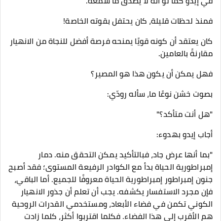
في إيدو كما لو أنه لا يصدق ما سمعه.
فمنذ لحظات قليلة، كان يحتفل بقوته الخاصة!
كان يعتقد أن كونه قويًا يمنحه فرصة أفضل للنجاة من الانهيار
مقارنةً بالعامين.
فهل يمكن أن يكون هذا هو المصير؟
بصوت خشن نوعًا ما، سأله رودّي:
"هل أنت متأكد؟"
أجاب إيدو بهدوء:
"بما أنها عرض جاد، فبالتأكيد يمكن التحقق منه. دمار
إمبراطورية الحياة بدأ مع الكوادر الرفيعة المستوى؛ فقد أصبح
جنون إمبراطور إمبراطورية الحياة معروفًا للجميع. أما الباقي،
فإن مجرد الاستفسار يكشفه. يجب أن تعلم أن جذور الانهيار
الكوني تكمن في فضاء الأبعاد، ومستخدمي القدرات الروحية
هم الأقرب إلى هذا الفضاء. فكلما اقتربوا أكثر، كلما زادت