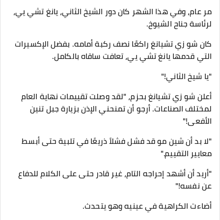
مر عام، وفي هذا الشهر كان دور الشيخ الثاني، يانغ تشي يي،
لرئاسة جناح الشيوخ.
كان شو زي تشيانغ راكعًا نصف ركبة أمامه. بفضل الإكسيرات
التي قدمها يانغ تشي يي، تعافت ساقاه بالكامل.
"يا شيخ الثاني!"
أعلن شو زي تشيانغ بحزم، "لقد وصلت تقييمات نهاية العام
لمختلف الصناعات. أرجو أن تمنحني الإذن بزيارة جبل تنين
الأفعى!"
"لا بد أن شين مو قد فشل فشلاً ذريعًا في تلبية حتى أبسط
معايير التقييم."
"أريد أن أشهد إحراجه التام، غير قادر حتى على الكلام للدفاع
عن نفسه!"
أضاءت الكراهية في عينيه وهو يتحدث.