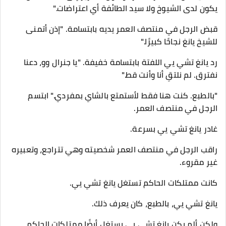
يكون لدى الشيوخ ولا سيد الطائفة أي اعتراضات."
قبض الرجل في منتصف العمر يديه بابتسامة. "إذن أتمنى
للشيخ يانغ نجاحًا كبيرًا."
رد يانغ تشي يي اللفتة بابتسامة خفيفة. "يا جنرال وو، دعنا
نفترق. لم نلتقِ أنا وأنت قط."
"بالطبع. كنت هنا فقط لأستمتع بالشاي بمفردي." ابتسم
الرجل في منتصف العمر.
غادر يانغ تشي يي بسرعة.
راقب الرجل في منتصف العمر شخصيته وهي تتراجع، وتعبيره
غير مقروء.
كانت ممتلكات الحاكم تستغل يانغ تشي يي.
يانغ تشي يي، بالطبع، كان يعرف ذلك.
ولكن ألم يكن يانغ تشي يي يستغل أيضًا ممتلكات الحاكم