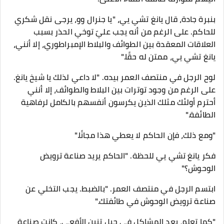
بنبرة جادة، قال يانغ تشي يي، "يا جنرال وو، يرجى نقل شكري
للحاكم. على الرغم من أنه يجب عليّ توخي الحذر بسبب
العلاقات المعقدة بين الطوائف والبلاط الإمبراطوري، إلا أنني،
يانغ تشي يي، ممتن له حقًا."
لوح الرجل في منتصف العمر بيده. "لا داعي لذلك يا شيخ يانغ.
على الرغم من وجود توترات بين البلاط والطوائف، إلا أنني
أحترم أولئك مثلك الذين يكرسون أنفسهم بالكامل لرفاهية
الطائفة."
"ومع ذلك، فإن الحاكم لا يعطي هذا مجانًا."
فكر يانغ تشي يي للحظة. "الحاكم يريد صناعة ترويض
الوحوش؟"
ابتسم الرجل في منتصف العمر. "بالضبط. يجب التخلي عن
صناعة ترويض الوحوش في طائفتك."
"كما تعلم، بعد المشاكل في جبل تنين الأفعى، كانت صناعة