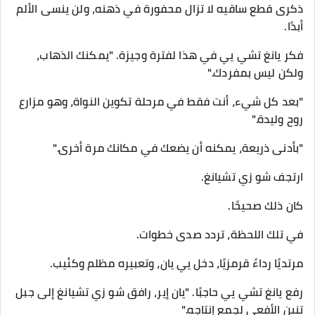
ذكرى قطع ساقيه لا تزال محفورة في ذهنه، ولن ينسى الألم
أبدًا.
فكر يانغ تشي يي في هذا لفترة وجيزة. "يمكنك الذهاب،
ولكن ليس بمفردك."
"بعد كل شيء، أنت فقط في مرحلة تكوين النواة، وهو مزارع
روح وليدة."
"بأدنى ذريعة، يمكنه أن يضعك في مكانك مرة أخرى."
ارتجف شو زي تشيانغ.
كان ذلك صحيحًا.
في تلك اللحظة، تردد صدى خطوات.
مرتديًا رداءً قرمزيًا، دخل يي يان، وتعبيره مظلم وكئيب.
رفع يانغ تشي يي حاجبًا. "يان إير، رافق شو زي تشيانغ إلى جبل
تنين الأفعى لجمع إنتاجه."