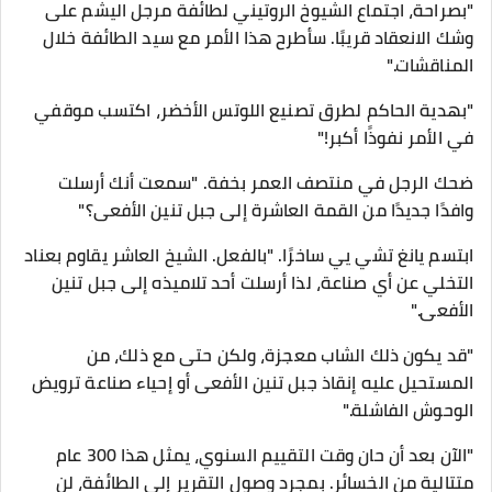
"بصراحة، اجتماع الشيوخ الروتيني لطائفة مرجل اليشم على
وشك الانعقاد قريبًا. سأطرح هذا الأمر مع سيد الطائفة خلال
المناقشات."
"بهدية الحاكم لطرق تصنيع اللوتس الأخضر، اكتسب موقفي
في الأمر نفوذًا أكبر!"
ضحك الرجل في منتصف العمر بخفة. "سمعت أنك أرسلت
وافدًا جديدًا من القمة العاشرة إلى جبل تنين الأفعى؟"
ابتسم يانغ تشي يي ساخرًا. "بالفعل. الشيخ العاشر يقاوم بعناد
التخلي عن أي صناعة، لذا أرسلت أحد تلاميذه إلى جبل تنين
الأفعى."
"قد يكون ذلك الشاب معجزة، ولكن حتى مع ذلك، من
المستحيل عليه إنقاذ جبل تنين الأفعى أو إحياء صناعة ترويض
الوحوش الفاشلة."
"الآن بعد أن حان وقت التقييم السنوي، يمثل هذا 300 عام
متتالية من الخسائر. بمجرد وصول التقرير إلى الطائفة، لن