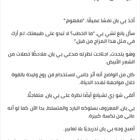
أخذ يي يان نفسًا عميقًا. "مفهوم."
سأل يانغ تشي يي، "ما الخطب؟ لا تبدو على طبيعتك. لم أرك
في مثل هذا المزاج من قبل."
وهو يتحدث، اجتاحت نظرته صدغي يي يان، ملاحظًا خصلات من
الشعر الأبيض.
كان من الواضح أنه أثر جانبي لاستخدام فن روح وليدة بالقوة
خلال مواجهة تهدد الحياة.
ألقى شو زي تشيانغ أيضًا نظرة على يي يان، متفاجئًا.
يي يان، المعروف بسلوكه البارد والمتسلط، بدا الآن كما لو أنه
عانى من نكسة كبيرة.
أصبح وجه يي يان تدريجيًا بلا تعابير.