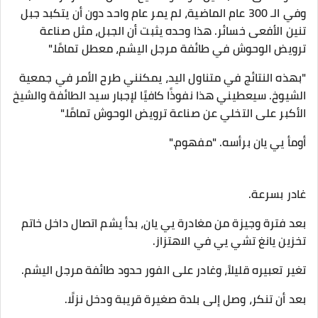
وفي الـ 300 عام الماضية، لم يمر عام واحد دون أن يتكبد جبل
تنين الأفعى خسائر. هذا وحده يثبت أن الجبل، مثل صناعة
ترويض الوحوش في طائفة مرجل اليشم، معطل تمامًا."
"بهذه النتائج في متناول اليد، يمكنني طرح الأمر في جمعية
الشيوخ. سيعطيني هذا نفوذًا كافيًا لإجبار سيد الطائفة والشيخ
الأكبر على التخلي عن صناعة ترويض الوحوش تمامًا."
أومأ يي يان برأسه. "مفهوم."
غادر بسرعة.
بعد فترة وجيزة من مغادرة يي يان، بدأ يشم اتصال داخل خاتم
تخزين يانغ تشي يي في الاهتزاز.
تغير تعبيره قليلاً، وغادر على الفور حدود طائفة مرجل اليشم.
بعد أن تنكر، وصل إلى بلدة صغيرة قريبة ودخل نزلًا.