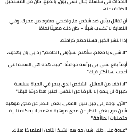
الأحداث في سلسلة جبال تشي يون، بالطبع، كان من المستحيل
الكشف عنها.
أن تقاتل بيأس ضد شخص ما، وتضحي بعقود من عمرك، وفي
النهاية لا تكسب شيئًا – كان ذلك مهينًا تمامًا!
إذا انتشر الخبر، فستتحطم كرامته.
"لا شيء يا معلم. سأهتم بشؤوني الخاصة،" رد يي يان بهدوء.
أومأ يانغ تشي يي برأسه موافقًا. "جيد. هذه هي السمة التي
أعجب بها أكثر فيك."
"لا تخف من الفشل. الشخص الذي يبحر في الحياة بسلاسة
كبيرة لن ينمو إلا بالرضا عن النفس. اعتبر هذا درسًا قيمًا."
"الآن، توجه إلى جبل تنين الأفعى. بغض النظر عن مدى موهبة
شين مو، بغض النظر عن مدى موهبة فهمه، لا يمكنه تلبية
متطلبات الطائفة."
"علاوة على ذلك، شين مو هو الشيخ الثامن المتمركز هناك،