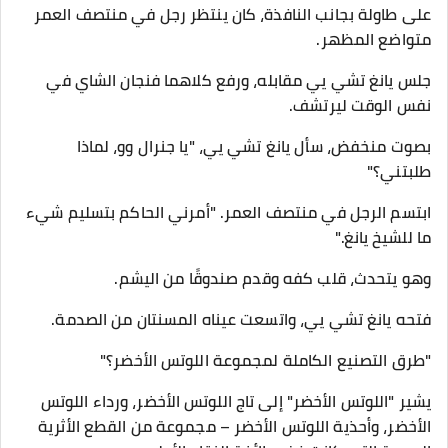
على طاولة بجانب النافذة، كان ينتظر رجل في منتصف العمر
متواضع المظهر.
جلس يانغ تشي يي مقابله، ورفع كلاهما فنجان الشاي في
نفس الوقت ليرتشف.
بصوت منخفض، سأل يانغ تشي يي، "يا جنرال وو، لماذا
طلبتني؟"
ابتسم الرجل في منتصف العمر. "أمرني الحاكم بتسليم شيء
ما للشيخ يانغ."
وهو يتحدث، قلب كفه وقدم صندوقًا من اليشم.
فتحه يانغ تشي يي، واتسعت عيناه المسنتان من الصدمة.
"طرق التصنيع الكاملة لمجموعة اللوتس الأخضر؟"
يشير "اللوتس الأخضر" إلى تاج اللوتس الأخضر، ورداء اللوتس
الأخضر، وأحذية اللوتس الأخضر – مجموعة من القطع الأثرية