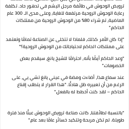
ترويض الوحوش في طائفة مرجل اليشم في تدهور حاد. تكلفة
رعاية الوحوش الروحية مرتفعة للغاية، وعلى مدى الـ 300 عام
الماضية، تم شراء 80٪ من الوحوش الروحية من ممتلكات
الحاكم."
"إذا كان الأمر كذلك، فلماذا لا تتخلى عن الصناعة تمامًا وتعتمد
على ممتلكات الحاكم لاحتياجاتك من الوحوش الروحية؟"
"وعد الحاكم أيضًا بأنه، احترامًا للشيخ يانغ، سيقدم بعض
الخصومات."
عند سماع هذا، أضاءت ومضة في عيني يانغ تشي يي، على
الرغم من أن تعبيره ظل هادئًا. "هذا القرار لا يتطلب إقناع
الحاكم – لقد كنت أخطط له بالفعل."
"بالنسبة لطائفتنا، كانت صناعة ترويض الوحوش عبئًا منذ فترة
طويلة. لم تكن مربحة وتتكبد خسائر عامًا بعد عام."