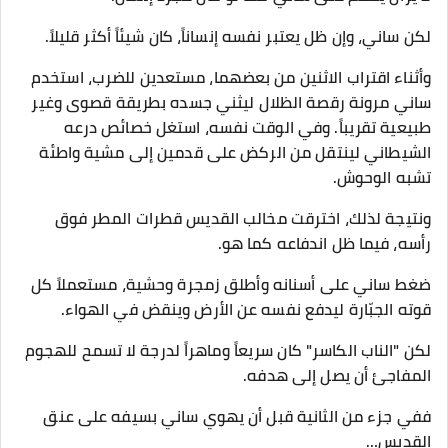
لكن ساني، وإن ظل يعتبر نفسه إنساناً، كان شيئاً أكثر قليلاً.
وأثناء اقتراب الاثنين من بعضهما، مستعدين للضرب، استخدم
ساني مرونة رقصة الظلال ليثني جسده بطريقة قصوى وغير
طبيعية تقريباً. وفي الوقت نفسه، استغل خصائص درعه
الشيطاني لينتقل من الركض على قدمين إلى مشية واطئة
تشبه الوحوش.
ونتيجة لذلك، اخترقت مخالب القديس قطرات المطر فوق
رأسه، فيما ظل اندفاعه كما هو.
ضغط ساني على أسنانه وأطلق زمجرة وحشية، مستعملاً كل
قوته الجبّارة ليدفع نفسه عن الأرض وينقض في الهواء.
لكن "الناب الكاسر" كان سريعاً وماهراً لدرجة لا تسمح للهجوم
المفاجئ أن يصل إلى هدفه.
ففي جزء من الثانية قبل أن يهوي ساني بسيفه على عنق
القديس…