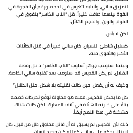
لتمزيق ساني، وأنيابه لتغرس في لحمه. ورغم أن الفجوة في
القوة بينهما ضاقت كثيراً، ظل "الناب الكاسر" يتفوق في
القوة، والوزن، والحجم الهائل.
لكن لا بأس.
كسليل شاطئ النسيان، كان ساني خبيراً في قتل الكائنات
الأكبر والأقوى منه.
وبينما استوعب جوهر أسلوب "الناب الكاسر" داخل رقصة
الظلال، لم يكن القديس قد استوعب بعد تقنية ساني الخاصة.
وكيف له أن يفعل، حين كانت تقنيته بلا شكل، مثل الظلال؟
كل ما يمكن للقديس فعله هو محاولة توقّع تحركات خصمه
بناءً على خبرته الهائلة في آلاف المعارك. لكن كانت هناك
مشكلة في هذا النهج أيضاً.
ذلك لأن القديس لم يسبق له أن قاتل مخلوق ظل من قبل. كان
لا يزال يحكم على ساني كما لو كان مجرد إنسان.