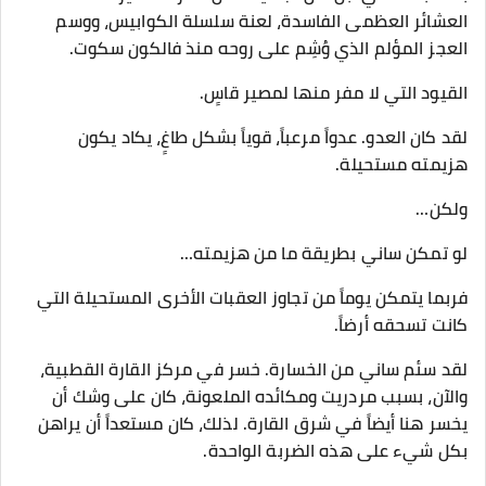
العشائر العظمى الفاسدة، لعنة سلسلة الكوابيس، ووسم
العجز المؤلم الذي وُشِم على روحه منذ فالكون سكوت.
القيود التي لا مفر منها لمصير قاسٍ.
لقد كان العدو. عدواً مرعباً، قوياً بشكل طاغٍ، يكاد يكون
هزيمته مستحيلة.
ولكن…
لو تمكن ساني بطريقة ما من هزيمته…
فربما يتمكن يوماً من تجاوز العقبات الأخرى المستحيلة التي
كانت تسحقه أرضاً.
لقد سئم ساني من الخسارة. خسر في مركز القارة القطبية،
والآن، بسبب مردريت ومكائده الملعونة، كان على وشك أن
يخسر هنا أيضاً في شرق القارة. لذلك، كان مستعداً أن يراهن
بكل شيء على هذه الضربة الواحدة.