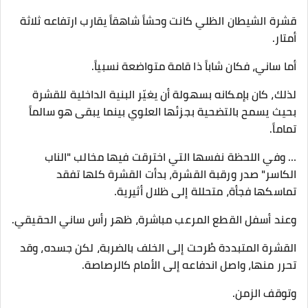
قشرة الشيطان الظلي كانت وحشاً شاهقاً يقارب ارتفاعه ثلاثة
أمتار.
أما ساني، فكان شاباً ذا قامة متواضعة نسبياً.
لذلك، كان بإمكانه بسهولة أن يغيّر البنية الداخلية للقشرة
بحيث يسمح بالتضحية بجزئها العلوي بينما يبقى هو سالماً
تماماً.
… وفي اللحظة نفسها التي اخترقت فيها مخالب "الناب
الكاسر" صدر ورقبة القشرة، بدأت القشرة كلها تفقد
تماسكها فجأة، متحللة إلى ظلال أثيرية.
وعند أسفل القطع المرعب مباشرة، ظهر رأس ساني الحقيقي.
القشرة المتبددة طُرحت إلى الخلف بالضربة، لكن جسده، وقد
تحرر منها، واصل اندفاعه إلى الأمام كالرصاصة.
وتوقف الزمن.