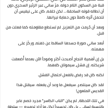
قبة من السكون التام حوله. مرّ ساني عبر الزئير السحري دون
أن تطاله قوته الساحقة… لكن خلفه، كان على نيفيس أن
تتحمل أثره كاملاً دون حماية نيرانها.
وبعد أن حُرمت من التعزيز، لم تستطع مقاومته كما فعلت من
قبل.
أبعد ساني صورة جسدها الساقط عن ذهنه، وركّز على
مهمته.
بل إن أهمية النجاح أصبحت أكثر وضوحاً الآن بعدما أُضعفت
شريكته. إن فشل، سيموتان كلاهما.
لكنه كان قد رفض بالفعل احتمال الفشل.
لقد كان سينتصر. سيفعل ما وعد أن يفعله. سيقتل هذا
القديس الملعون!
في تلك اللحظة، لم يكن "الناب الكاسر" مجرد خصم عابر
بالنسبة لساني. بل كان تجسيداً لكل ما أراد تدميره — سلطة