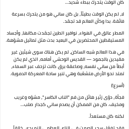
كان الوقت يتحرك ببطء شديد…
لا، لم يكن الوقت بطيئاً، بل كان ساني هو من يتحرك بسرعة
فائقة. بدا وكأن العالم قد تجمّد.
المطر عالق في الهواء، نوافير الطين تجمّدت مكانها، وأجساد
المستيقظين المحتضرين في البعيد بدت مثل تماثيل مشوّهة.
في هذا العالم شبه الساكن، لم يكن هناك سوى شيئين غير
مقيدين بالجمود — القديس الوحشي أمامه، الذي لم يكن
أبطأ من ساني نفسه، وصاعقة برق كانت تزحف عبر السماء،
تمتد نحو الأرض متشعّبة وهي تنير ساحة المعركة الدموية.
(أسرع!)
فجأة، دوّى زئير هائل من فم "الناب الكاسر"، مشوّه وغريب
ومخيف. كان من الممكن أن يصدم ساني كجدار صلب…
لكنه كان مستعداً.
فقد تفعّل سحر الصمت في الناي العظمي الزمردي، خالقاً