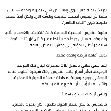
لم يكن لديه خيار سوى إنهاء كل شيء بضربة واحدة — ليس
فقط لأن نيفيس أصبحت ضعيفة وهشّة الآن، ولكن أيضاً بسبب
طبيعة قوى "الناب الكاسر".
فقوة القديس الجسدية المرعبة كانت تتضاعف بالغضب والألم.
ولو وجّه له ساني جرحاً خطيراً لكنه غير قاتل، فإن تلك القوة
ستنفجر أكثر، لتحوّله إلى وحش لا يمكن إيقافه.
كانت أمامه فرصة واحدة فقط.
لقد حقق ساني بالفعل ثلاث معجزات لينال تلك الفرصة
الوحيدة. تعلّم أسرار جانب القديس، وفكّ شيفرة أسلوب قتاله
الوحشي، ووجد وسيلة لمعادلة هجمته الصوتية المدمّرة.
والآن، لم يتبقّ إلا أن يقطع عنقه بسيفه.
وليس أن ذلك سيكون سهلاً.
فالقديس لم يكن ينتظر الموت بهدوء. كان يتحرك بالفعل،
منقضاً بسرعة تتجاوز كل منطق. كانت مخالبه مستعدة