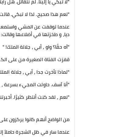
"لا تبكي يا إلينا. لم نتقاتل. هل رأيت
"نعم هذا صحيح. لذا لا تبكي. قالت
عندما توقفت عن المشي واستمعت إ
ديا، و طخزتها في أضلاعها وقالت: "إ
"آه حقًا؟ واو ، أبي ، جلالة الملك! "
قفزت الفتاة الصغيرة من على الكرسي
"لماذا تأخرت جدا ، أبي ، جلالة المل
"أنا آسف. حاولت المجيء بسرعة ، ل
"نعم ، لقد كنت أنتظر كثيرًا. أخبرتن
من الواضح أنهم كانوا يركزون على
عندما سار في ظل الشجرة حاملاً إلين