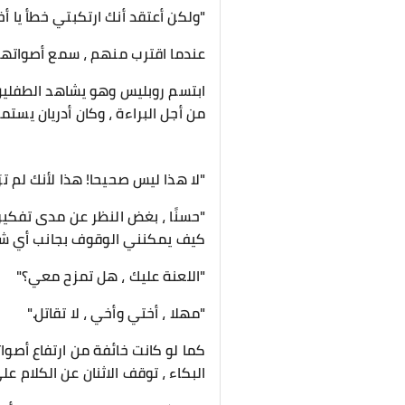
"ولكن أعتقد أنك ارتكبتي خطأ يا أخ
عندما اقترب منهم ، سمع أصواتهم ا
ابتسم روبليس وهو يشاهد الطفلين ي
من أجل البراءة ، وكان أدريان يستمع 
"لا هذا ليس صحيحا! هذا لأنك لم ت
"حسنًا ، بغض النظر عن مدى تفكير
كيف يمكنني الوقوف بجانب أي ش
"اللعنة عليك ، هل تمزح معي؟"
"مهلا ، أختي وأخي ، لا تقاتل."
كما لو كانت خائفة من ارتفاع أصوا
البكاء ، توقف الاثنان عن الكلام ع