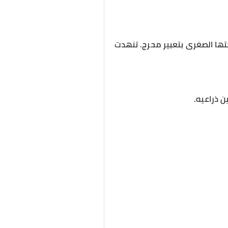
تها الصغرى بتعبير محرج. تنهدت
ن ذراعيه.