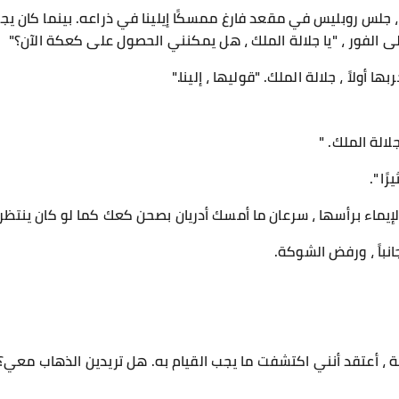
 جلس روبليس في مقعد فارغ ممسكًا إيلينا في ذراعه. بينما كان يج
لفور ، "يا جلالة الملك ، هل يمكنني الحصول على كعكة الآن؟"
 أولاً ، جلالة الملك. "قوليها ، إلينا."
الة الملك. "
ا ".
إيماء برأسها ، سرعان ما أمسك أدريان بصحن كعك كما لو كان ينتظر
انباً ، ورفض الشوكة.
ضية ، أعتقد أنني اكتشفت ما يجب القيام به. هل تريدين الذهاب معي؟