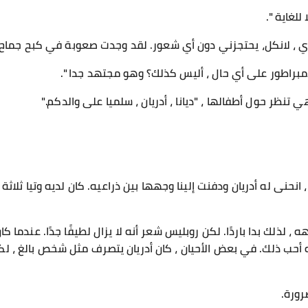
لغاية ".
دي ، لانكل، يحتجزني دون أي شعور. لقد وجدت صعوبة في كبح جماح
لإمبراطور على أي حال ، أليس كذلك؟ وهو مجتهد جدا ".
نظر حول أطفالها ، "ديانا ، أدريان ، سلميا على والدكم."
انحنى له أدريان ودفنت إلينا وجهها بين ذراعيه. كان لديه وتيا ثلا
 ، لذلك بدا باردًا. لكن روبليس شعر أنه لا يزال لطيفًا جدًا. عندما
ه أحب ذلك. في بعض الأحيان ، كان أدريان يتصرف مثل شخص بالغ ، لكن
رورة.