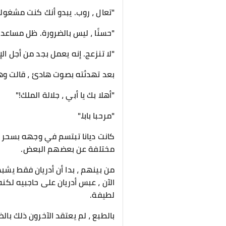
"تعال ، روب. يبدو أنك كنت مشغولا ل
"حسنًا ، ليس بالضرورة. ظل مساع
"لا تنزعج. إنه يعمل بجد من أجل ا
بعد تهدئته بصوت هادئ ، قالت وهي ت
"أهلا بك يا أبي ، جلالة الملك!"
"مرحبا بابا."
كانت ديانا تبتسم في وجهه بسحر ، 
مختلفة عن بعضهم البعض.
من بينهم ، بدا أن أدريان فقط يشبهه
الآن ، عبس أدريان على حاجبيه لكن
لطيفة.
بالطبع ، لم يعتقد الآخرون ذلك بالض