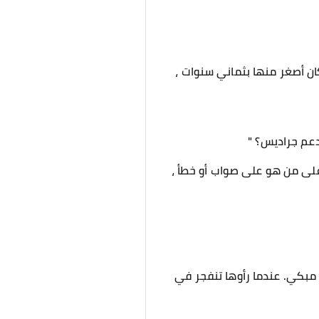
ان أصغر منها بثماني سنوات ،
دعم جراديس؟ "
 على من هو على صواب أو خطأ ،
 مبكي. عندما رأوها تنفجر في