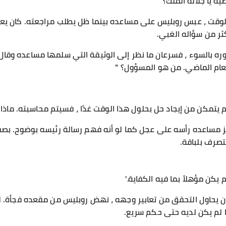
ة يا جلالة الملك؟"
الوقت ، عبس روبليس على مساعده بينما ظل يطلب مراجعته. كان يعتق
كثر من سؤاله الغبي.
ه بالسوء ، فسرعان ما نظر إلى الوثيقة التي سلمها مساعده وقال ، 
عام الماضي. من هو المسؤول؟ "
م يتمكن من إيجاد حل بحلول هذا الوقت غدًا ، فسيتم محاسبته. ماذا 
ز مساعده رأسه على عجل كما لو أنه فهم رسالة رئيسه بوضوح. بص
لتصرف بلباقة.
كن مؤهلاً بما فيه الكفاية.'
ان يحاول التحقق من تعابير وجهه ، نهض روبليس من مقعده فجأة.
 لم يكن لديه حتى حكم سريع.