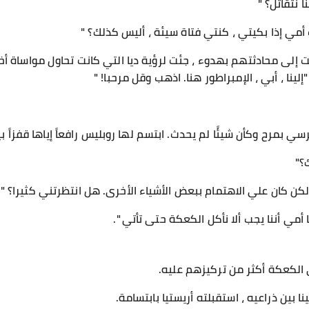
نا نتقاتل؟ "
 أمي إذا بكيتي ، كنتي فتاة سيئة ، أليس كذلك؟ "
لى محادثتهم بهدوء ، جئت لرؤية ديا التي كانت تحاول مواساة أخ
لينا ، أبي ، الإمبراطور هنا. اذهب وقل مرحبا! "
 بمرح وكأن شيئًا لم يحدث. ابتسم لها روبليس رافعاً إياها قفزاً بي
ك؟"
كن كان علي الاهتمام ببعض الأشياء الأخرى. هل انتظرتني كثيرا؟ "
ا أمي أننا يجب ألا نأكل الكعكة حتى تأتي ".
 الكعكة أكثر من تركيزهم عليه.
ا بين ذراعيه ، استقبلته أريستيا بابتسامة.