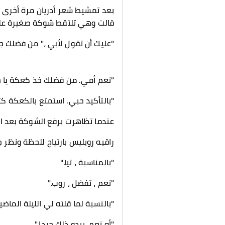
بعد تمشيط شعر أدريان مرة أخرى ،
قالت وهي تلتقط شوكة صغيرة على ا
"عليك أن تقول لأبي ،" من فضلك جربها
"نعم أمي. من فضلك خذ كعكة يا جل
"بالتأكيد حبي. استمتع بالكعكة كثيرً
عندما تظاهرت برفع الشوكة بعد ال
راقبه روبليس بارتياح للحظة ونظر ج
"بالمناسبة ، تيا."
"نعم ، تفضل ، روب."
"بالنسبة لما قلته لي الليلة الما
"أه نعم. يبدو ذلك جيدا."