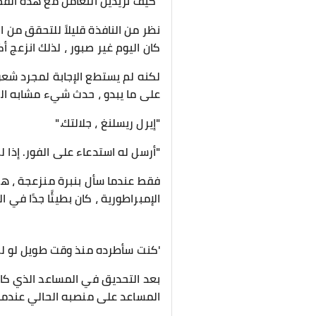
"كيف تريدين التعامل مع هذه القضي
نظر من النافذة قليلاً للتحقق من 
كان اليوم غير صبور ، لذلك انزعج أ
لكنه لم يستطع الإجابة لمجرد شعور
على ما يبدو ، حدث شيء مشابه ال
"إيرل ريسلنغ ، جلالتك."
"أرسل له استدعاء على الفور. إذا ل
فقط عندما سأل بنبرة منزعجة ، ه
الإمبراطورية ، كان بطيئًا جدًا في ا
'كنت سأطرده منذ وقت طويل لو لم ي
بعد التحديق في المساعد الذي ك
المساعد على منصبه الحالي عندما