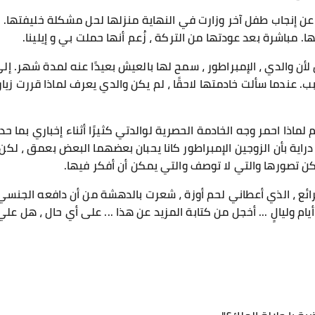
ن إنجاب طفل آخر وزارت في النهاية منزلها لحل مشكلة خليفتها. الغ
باشرة بعد عودتها من التركة ، زُعم أنها حملت بي و إيلينا.
لأن والدي ، الإمبراطور ، سمح لها بالعيش بعيدًا عنه لمدة شهر. إلى
بب. عندما سألت خادمتها لاحقًا ، لم يكن والدي يعرف لماذا قررت زيار
لماذا احمر وجه الخادمة الحصرية لوالدتي كثيرًا أثناء إخباري بما ح
راية بأن الزوجين الإمبراطور كانا يحبان بعضهما البعض بعمق ، لكن
يمكن تصورها والتي لا توصف والتي يمكن أن أفكر فيها.
ائع ، الذي أعطاني لحم أوزة ، شعرت بالدهشة من أن دافعه الجنسي ك
م وليالٍ ... أخجل من كتابة المزيد عن هذا ... على أي حال ، هل علي