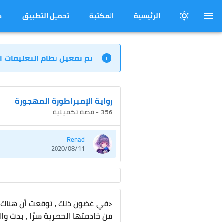
الرئيسية
المكتبة
تحميل التطبيق
س
تم تفعيل نظام التعليقات ا
رواية الإمبراطورة المهجورة
356 - قصة تكميلية
Renad
2020/08/11
<في غضون ذلك ، توقعت أن هناك س
من خادمتها الحصرية سرًا ، بدت وا