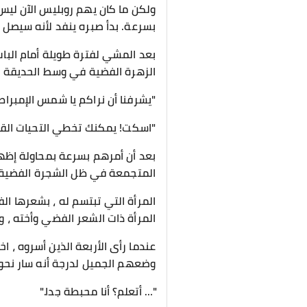
ولكن ما كان يهم روبليس الآن ليس 
بسرعة. بدأ صبره ينفد لأنه سيصل 
بعد المشي لفترة طويلة أمام البا
الزهرة الفضية في وسط الحديقة ا
"يشرفنا أن نراكم يا شمس الإمبراطور
"اسكت! يمكنك تخطي التحيات القي
بعد أن أمرهم بسرعة بمحاولة إظها
المتجمعة في ظل الشجرة الفضية 
المرأة التي تبتسم له ، بشعرها ال
المرأة ذات الشعر الفضي وأخته ، 
عندما رأى الأربعة الذين أسروه ،
وضعهم الجميل لدرجة أنه سار نحو
"… أتعلم؟ أنا محبطة جدا."