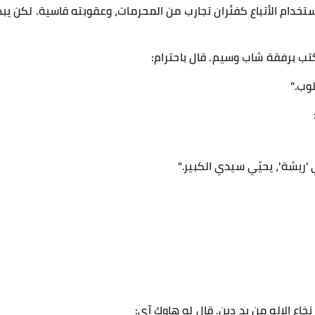
تخدام الأتباع كفئران تجارب من المحرمات، وعقوبته قاسية. لكن يب
تب برفقة شاب وسيم. قال باحترام:
وب."
 'ريشة'، يحيّي سيدي الكبير."
خاع الإله من يد دين. قال له هاوك آي: