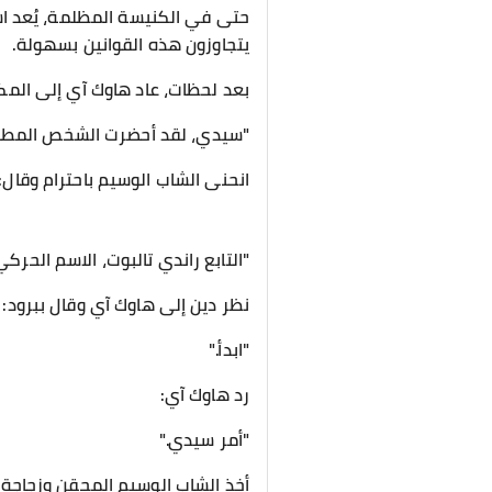
حتى في الكنيسة المظلمة، يُعد اس
يتجاوزون هذه القوانين بسهولة.
بعد لحظات، عاد هاوك آي إلى المك
"سيدي، لقد أحضرت الشخص المطل
انحنى الشاب الوسيم باحترام وقال:
"التابع راندي تالبوت، الاسم الحركي
نظر دين إلى هاوك آي وقال ببرود:
"ابدأ."
رد هاوك آي:
"أمر سيدي."
أخذ الشاب الوسيم المحقن وزجاجة ن