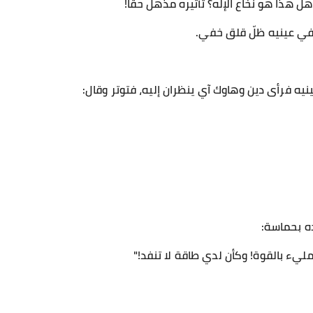
ذا هو نخاع الإله؟ تأثيره مذهل حقًا!
في عينيه ظلّ قلق خفي.
ينيه فرأى دين وهاوك آي ينظران إليه، فتوتر وقال:
ه بحماسة:
يء بالقوة! وكأن لدي طاقة لا تنفد!"