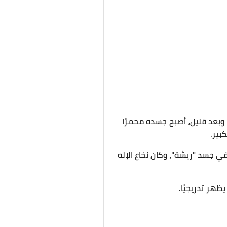
 وبعد قليل، أصبح جسده محمرًا
بير.
ي جسد "ريشة"، وكان نخاع الإله
ظهر تدريجيًا.