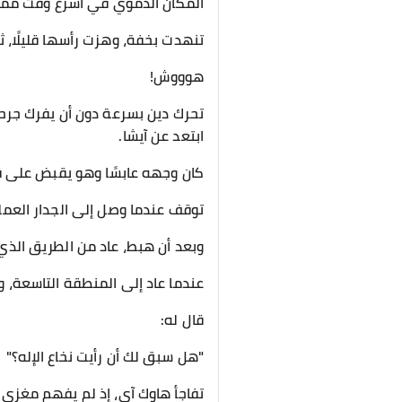
المكان الدموي في أسرع وقت مم
تنهدت بخفة، وهزت رأسها قليلًا، 
هوووش!
تحرك دين بسرعة دون أن يفرك جر
ابتعد عن آيشا.
كان وجهه عابسًا وهو يقبض على قب
توقف عندما وصل إلى الجدار العملا
وبعد أن هبط، عاد من الطريق الذي ج
عندما عاد إلى المنطقة التاسعة، 
قال له:
"هل سبق لك أن رأيت نخاع الإله؟"
تفاجأ هاوك آي، إذ لم يفهم مغزى 