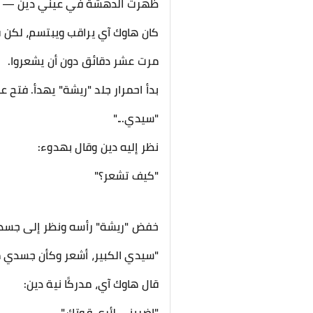
ظهرت الدهشة في عيني دين — هل ه
كان هاوك آي يراقب ويبتسم، لكن 
مرت عشر دقائق دون أن يشعروا.
بدأ احمرار جلد "ريشة" يهدأ. فتح ع
"سيدي..."
نظر إليه دين وقال بهدوء:
"كيف تشعر؟"
خفض "ريشة" رأسه ونظر إلى جسد
"سيدي الكبير، أشعر وكأن جسدي مل
قال هاوك آي، مدركًا نية دين:
"اضربني لأرى قوتك."