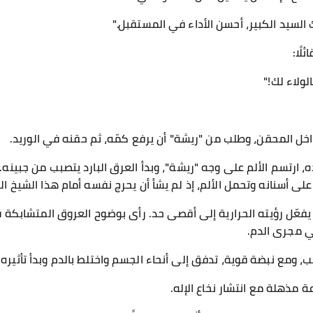
 السيد الكبير، أحسن الأداء في المستقبل."
لًا:
لولاء لك!"
اخل المحقن، وطلب من "ريشة" أن يرفع كمّه، ثم حقنه في الوريد.
، ارتسم الألم على وجه "ريشة"، وبدأ العرق البارد يتصبب من جبينه.
ى أسنانه وتحمل الألم، إذ لم يشأ أن يحرج نفسه أمام هذا الشيخ الك
فعّل رؤيته الحرارية إلى أقصى حد. رأى بوضوح العروق المتشابكة ف
 مجرى الدم.
 ومع نبضة قوية، تدفق إلى أنحاء الجسم واختلط بالدم وبدأ تأثيره ي
مذهلة مع انتشار نخاع الإله.