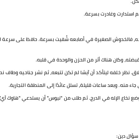
كن.
ثم استدارت وغادرت بسرعة.
حه، فالخدوش الصغيرة في أصابعه شُفيت بسرعة. حافظ على سرعة 
ضته، وكان هناك أثر من الحزن والوحدة في قلبه.
ق. نظر خلفه ليتأكد أن آيشا لم تكن تتبعه، ثم نشر جناحيه وطاف نحو
اء منه. وبعد ساعات قليلة، تسلل عائدًا إلى المنطقة التجارية.
وضع نخاع الإله في الدرج. ثم طلب من "نيوس" أن يستدعي "هاوك آي"
سؤال دين: