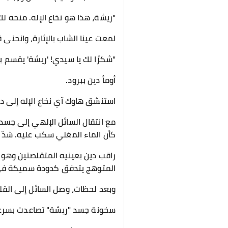
"ريشة، هذا هو نخاع الإله. منحه لك
لمعت عينا الشاب بالإثارة، وانحنى قائ
"شكرًا لك يا سيدي! 'ريشة' يقسم با
أومأ دين ببرود.
استنشق هاوك آي نخاع الإله إلى د
مع انتقال السائل الإلهي إلى جسده
كأن الماء المغلي سكب عليه. شدّ عل
راقب دين بعينيه المتقلصتين وهو ي
المتوهج يتدفق كدودة سميكة في
وبعد لحظات، وصل السائل إلى القلب،
سخونة جسد "ريشة" تصاعدت بسرعة 