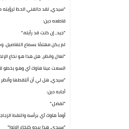
"سيدي، لقد حالفني الحظ لرؤيته مر
قاطعه دين:
"جيد، إن كنت قد رأيته."
لم يكن مهتمًا بسماع التفاصيل. وض
"تعال وانظر، هل هذا هو نخاع الإله
اتسعت عينا هاوك آي وهو يخطو للأ
"سيدي، هل لي أن ألتقطها وأنظر إ
أجابه دين:
"تفضل."
أومأ هاوك آي برأسه والتقط الزجاجة 
"سيدي، هذا يبدو كنخاع الإله!"