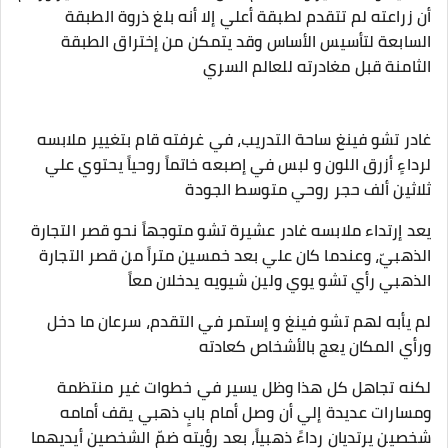
أن زراعته لم تتقدم لطبقة أعلي إلا أنه بلغ ذروة الطبقة
السابعة لتأسيس الأساس وقد يتمكن من إختراق الطبقة
الثامنة قبل مغادرته للعالم السري
غادر تشو فينغ ساحة التدريب، في غرفته قام بتغيير ملابسه
لرداءٍ أزرق اللون و لبس في إصبعه خاتماً روحياً يحتوي علي
ثلاثين ألف حجر روحي متوسط الجودة
يعد إرتداء ملابسه غادر عشيرة تشو متوجهاً نحو قصر التجارة
الذهبيّ، وعندما كان علي بعد خمسين متراً من قصر التجارة
الذهبي رأي تشو يوي ولين شيويه يدخلان معاً
لم يأبه لهم تشو فينغ و إستمر في التقدم، سرعان ما دخل
ورأي المكان يعج بالأشخاص كعادته
لكنه تجاهل كل هذا وظل يسير في خطوات غير منتظمة
ومسارات عديدة إلي أن وصل أمام بابٍ ذهبي يقف أمامه
شخصين يرتديان رداءً ذهبياً، بعد رؤيته ضمّ الشخصين أيديهما