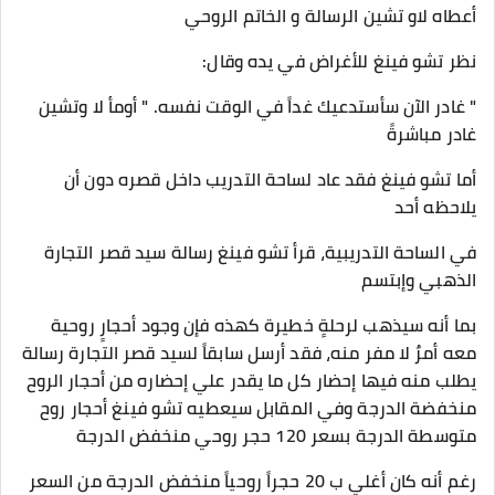
أعطاه لاو تشين الرسالة و الخاتم الروحي
نظر تشو فينغ للأغراض في يده وقال:
" غادر الآن سأستدعيك غداً في الوقت نفسه. " أومأ لا وتشين
غادر مباشرةً
أما تشو فينغ فقد عاد لساحة التدريب داخل قصره دون أن
يلاحظه أحد
في الساحة التدريبية، قرأ تشو فينغ رسالة سيد قصر التجارة
الذهبي وإبتسم
بما أنه سيذهب لرحلةٍ خطيرة كهذه فإن وجود أحجارٍ روحية
معه أمرٌ لا مفر منه، فقد أرسل سابقاً لسيد قصر التجارة رسالة
يطلب منه فيها إحضار كل ما يقدر علي إحضاره من أحجار الروح
منخفضة الدرجة وفي المقابل سيعطيه تشو فينغ أحجار روح
متوسطة الدرجة بسعر 120 حجر روحي منخفض الدرجة
رغم أنه كان أغلي ب 20 حجراً روحياً منخفض الدرجة من السعر