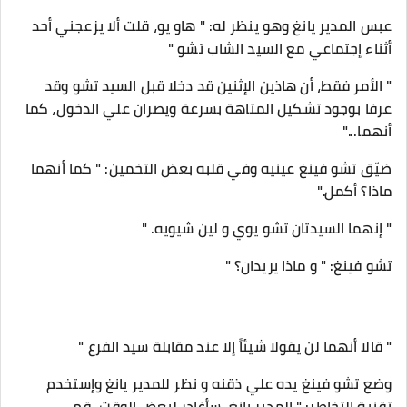
عبس المدير يانغ وهو ينظر له: " هاو يو، قلت ألا يزعجني أحد
أثناء إجتماعي مع السيد الشاب تشو "
" الأمر فقط، أن هاذين الإثنين قد دخلا قبل السيد تشو وقد
عرفا بوجود تشكيل المتاهة بسرعة ويصران علي الدخول، كما
أنهما..."
ضيّق تشو فينغ عينيه وفي قلبه بعض التخمين: " كما أنهما
ماذا؟ أكمل."
" إنهما السيدتان تشو يوي و لين شيويه. "
تشو فينغ: " و ماذا يريدان؟ "
" قالا أنهما لن يقولا شيئاً إلا عند مقابلة سيد الفرع "
وضع تشو فينغ يده علي ذقنه و نظر للمدير يانغ وإستخدم
تقنية التخاطر: " المدير يانغ، سأغادر لبعض الوقت، قم