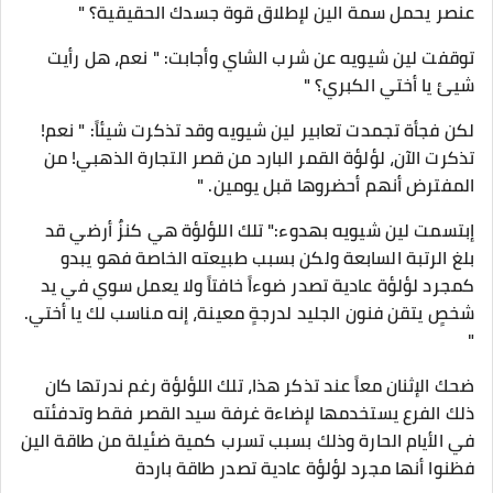
عنصر يحمل سمة الين لإطلاق قوة جسدك الحقيقية؟ "
توقفت لين شيويه عن شرب الشاي وأجابت: " نعم، هل رأيت
شيئ يا أختي الكبري؟ "
لكن فجأة تجمدت تعابير لين شيويه وقد تذكرت شيئاً: " نعم!
تذكرت الآن، لؤلؤة القمر البارد من قصر التجارة الذهبي! من
المفترض أنهم أحضروها قبل يومين. "
إبتسمت لين شيويه بهدوء:" تلك اللؤلؤة هي كنزٌ أرضي قد
بلغ الرتبة السابعة ولكن بسبب طبيعته الخاصة فهو يبدو
كمجرد لؤلؤة عادية تصدر ضوءاً خافتاً ولا يعمل سوي في يد
شخصٍ يتقن فنون الجليد لدرجةٍ معينة، إنه مناسب لك يا أختي.
"
ضحك الإثنان معاً عند تذكر هذا، تلك اللؤلؤة رغم ندرتها كان
ذلك الفرع يستخدمها لإضاءة غرفة سيد القصر فقط وتدفئته
في الأيام الحارة وذلك بسبب تسرب كمية ضئيلة من طاقة الين
فظنوا أنها مجرد لؤلؤة عادية تصدر طاقة باردة