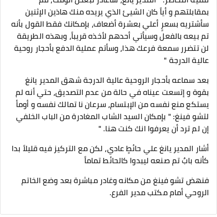
بمقابلتهم و أياً كان الشيئ الذي يريده منك هاذين الإثنين
سأشتريه بسعرٍ أعلي بعشرة أضعاف، بإمكانك فقط القول بأنه
تم بيعه بالفعل وسيأتي أحدهم لأخذه قريباً، وبهذه الطريقة
لن تتضرر سمعة فرعك هذا، وسأتم عملية الدفع بأحجار روحية
عالية الدرجة "
بعد سماعه بأحجار الروحية عالية الدرجة شهق المدير يانغ
بقوة و إتسعت عيناه في حالة من عدم التصديق، حتي أنه لم
يستكع منع نفسه من الإبتسام، سرعان نا تمالك نفسه و أومأ
لتشو فينغ: " بإمكان السيد الشاب المغادرة من الباب الخلفي
إن لم ترد أن يعرفوا انك كنت هنا. "
أشار المدير يانغ علي حائطٍ عادي، لكن مع التركيز فيه قليلاً بدا
كأنه بابٌ تم صنعه ليبدوا كالحائط تماماً
فنهض تشو فينغ من مكانه وغادر مباشرة بعد وضع الخاتم
الروحي أمام مكتب مدير الفرع.