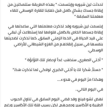
تحدثت لين شيويه وإبتسمت: " بهذه الطريقة ستتمكنين من
إيقاظ جسدك بشكلٍ كامل قبل ذهابنا للقارة الوسطي للقاء
معلمتنا السابقة "
إبتسمت لين شيويه وقد تذكرت معلمتها التي ساعدتها في
إيقاظ جسدها الخاص بالكامل، فلولاها لما إستطاعت أن تبقي
علي قيد الحياة في الخط الزمني السابق، كما تذكرت تضحيتها
بنفسها في سبيل إنقاذهم من الغزو الشيطاني للأراضي
الوسطي.
" أختي الصغري، سنذهب غداً لإحضار تلك اللؤلؤة "
" حسناً، شكرا لك يا أختي الكبري لولاكي لما تذكرت هذا."
وهكذا مرّ اليوم في هدوء....
في اليوم التالي..
نهض تشو فينغ وقد قضي اليوم السابق في تناول الحبوب
الطبية و الأكاسير ودمجهم، لكن بسبب قلة تلك الأكاسير ورغم