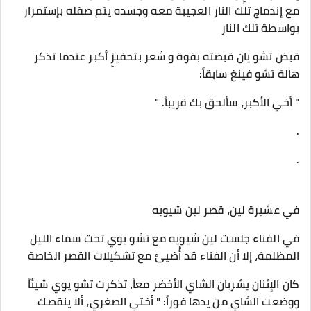
مع إندماج تلك النار العجيبة معه وجسده يتم صقله بإستمرار
بواسطة تلك النار
قبض تشو يان قبضته بقوة و شعر بتحفيزٍ أكبر عندما تذكر
هالة تشو فينغ سابقاً:
" أخي الأكبر، سألحق بك قريباً. "
.
.
في عشيرة لين، قصر لين شيويه
في الفناء جلست لين شيويه مع تشو يوي تحت سماء الليل
المظلمة، إلا أن الفناء قد أُضيئ مع تشكيلات القصر الخاصة
كان الإثنان يشربان الشاي الأخضر معاً، تذكرت تشو يوي شيئاً
ووضعت الشاي من يدها فوراً: " أختي الصغري، ألا ينقصك