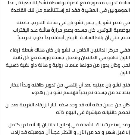
ساحة تدريب مدموجة مع قصره بواسطة تشكيلة معينة ، عدا
الموهوبين في العشيرة فقد تم إستثنائهم من تلك القاعدة
في قصر تشو يان جلس تشو يان في ساحة التدريب خاصته
بوضعية اللوتس، كان جسده يصدر حرارةً هائلة عند الإقتراب
منه، حتي أن بلاط الساحة الأبيض أسفله بدأ يذوب تدريجياً
ففي مركز الدانتيان الخاص ب تشو يان كان هناك شعلة زرقاء
اللون تطفو في الدانتيان وتصقل جسده وروحه مع كل ثانية
تمر، وكان يدور من حولها علامات رونية و هالة داو نقية ذهبية
اللون
فتح تشو يان عينيه بعد أن إنتهي من تدوير طاقته وبدأ البخار
يتصاعد من جسده تدريجياً فإبتسم تشو يان بهدوء
كان من حسن حظه أنه قد وجد هذه النار الزرقاء الغريبة بعد ان
تحطم دانتيانه مباشرة في اليوم ذاته
وقد إستمرت تلك الشعلة في إصلاح الدانتيان إلا أنه لم يكتمل
إلا قبل شهرٍ واحد من الآن، و الأكثر عجباً أن موهبته قد زادت