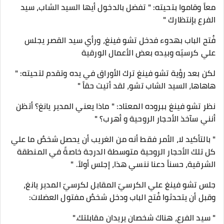
معاً وقاموا بتحيته: " تفضل بالدخول أيها السيد الشاب، سيد
الفرع بإنتظارك "
فُتح الباب بهدوء فدخل تشو فينغ، ورأي سيد القصر يجلس
علي كرسيّه وبيده بعض الأعمال الورقية
لكن بعد رؤية تشو فينغ ترك الأوراق في يده وتقدم لتحيته: "
هاهاها، السيد الشاب تشو، لقد أتيت حقاً "
نظر تشو فينغ ببروده المعتاد: " ماذا يعني المدير يانغ؟ أتظن
أنني سآخذ الأحجار الروحية و أهرب؟ "
" بالتأكيد لا، الأمر فقط أنه من الغريب أن يحصل شخصٌ ما علي
كل تلك الأحجار الروحية متوسطة الدرجة خاصةً في المنطقة
الشرقية، حسناً دعنا ننسي هذا، إجلس أولاً. "
جلس تشو فينغ علي الكرسيّ المقابل لكرسيّ المدير يانغ،
وقبل أن يتحدثوا فُتح الباب ودخل شخصٌ مفتول العضلات:
" سيد الفرع، هناك شخصان يريدان مقابلتك."