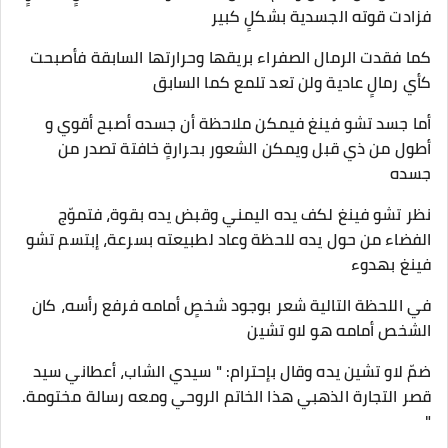
فزادت قوته الجسدية بشكلٍ كبير
كما فقدت الرمال الصفراء بريقها وحرارتها السابقة فأصبحت
كأي رمالٍ عادية ولن تعد تلمع كما السابق
أما جسد تشو فينغ فيمكن ملاحظة أن جسده أصبح أقوي و
أطول من ذي قبل ويمكن الشعور بحرارةٍ خافتة تصدر من
جسده
نظر تشو فينغ لكف يده اليمني وقبض يده بقوة، فتموّج
الفضاء من حول يده للحظة وعاد لطبيعته بسرعة، إبتسم تشو
فينغ بهدوء
في اللحظة التالية شعر بوجود شخصٍ أمامه فرفع رأسه، كان
الشخص أمامه هو لاو تشين
ضمّ لاو تشين يده وقال بإحترام: " سيدي الشاب، أعطاني سيد
قصر التجارة الذهبي هذا الخاتم الروحي ومعه رسالة مختومة.
"