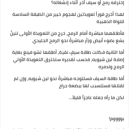
إخترقه رمح أو سيف آخر أثناء إنشغاله؟
لهذا أخرج فوراً تعويذتين لهجوم خبير من الطبقة السادسة
للنواة الذهبية
فأطلقهما مباشرة أمام الرمح، خرج من التعويذة الأولى تنينٌ
يشع بضوء أبيض وزأر مباشرةً نحو الرمح الجليدي
أما الثانية فكانت طاقة سيفٍ نقية، أطلقها تشو فينغ بغاية
إصابة لين شيويه، فحسب تقديره ستخترق التعويذة الأولي
الرمح وتدمره
أما طاقة السيف فستتوجه مباشرةً نحو لين شيويه، وإن لم
تقتلها فستتسبب لها ببضعة جراح
لكن ما رآه جعله عاجزاً قليلاً...
بووووم!