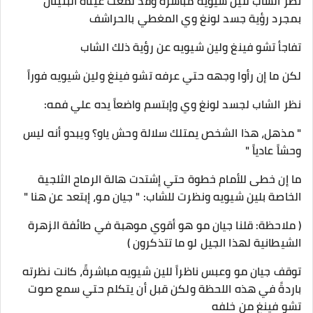
نظر الشاب للين شيويه مباشرةً وقد لمعت عيناه البنيتان
بمجرد رؤية جسد لونغ وي المغطي بالحراشف
تفاجأ تشو فينغ ولين شيويه عن رؤية ذلك الشاب
لكن ما إن رأوا وجهه حتي عرفه تشو فينغ ولين شيويه فوراً
نظر الشاب لجسد لونغ وي وإبتسم واضعاً يده علي فمه:
" مذهل، هذا الشخص يمتلك سلالة وحش ياو؟ ويبدو أنه ليس
وحشاً عادياً "
ما إن خطى للأمام خطوة حتي إشتدت هالة الرماح الثلجية
الخاصة بلين شيويه ونظرت للشاب: " جيان مو، إبتعد عن هنا "
( ملاحظة: قلنا جيان مو هو أقوي موهبة في طائفة الزهرة
الشيطانية لهذا الجيل لو ما تتذكرون )
توقف جيان مو وعبس ناظراً للين شيويه مباشرةً، كانت نظرته
باردةً في هذه اللحظة ولكن قبل أن يتكلم حتي سمع صوت
تشو فينغ من خلفه