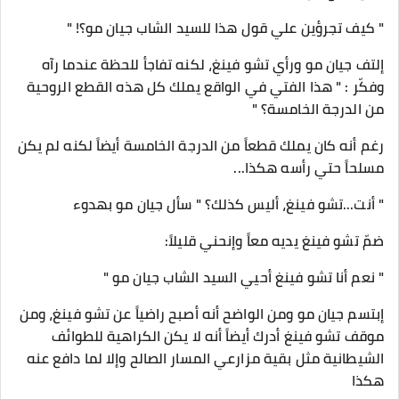
" كيف تجرؤين علي قول هذا للسيد الشاب جيان مو؟! "
إلتف جيان مو ورأي تشو فينغ، لكنه تفاجأ للحظة عندما رآه
وفكّر : " هذا الفتي في الواقع يملك كل هذه القطع الروحية
من الدرجة الخامسة؟ "
رغم أنه كان يملك قطعاً من الدرجة الخامسة أيضاً لكنه لم يكن
مسلحاً حتي رأسه هكذا...
" أنت...تشو فينغ، أليس كذلك؟ " سأل جيان مو بهدوء
ضمّ تشو فينغ يديه معاً وإنحني قليلاً:
" نعم أنا تشو فينغ أحيي السيد الشاب جيان مو "
إبتسم جيان مو ومن الواضح أنه أصبح راضياً عن تشو فينغ، ومن
موقف تشو فينغ أدرك أيضاً أنه لا يكن الكراهية للطوائف
الشيطانية مثل بقية مزارعي المسار الصالح وإلا لما دافع عنه
هكذا