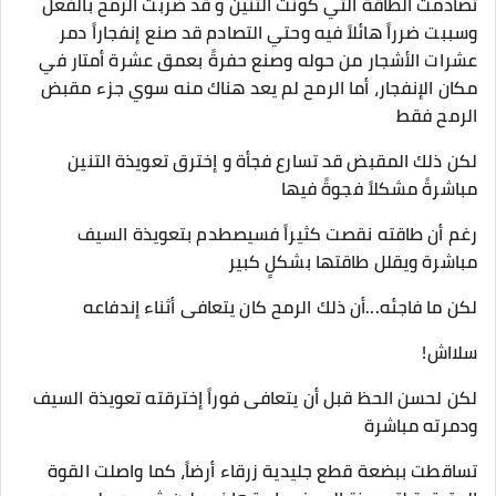
تصادمت الطاقة التي كوّنت التنين و قد ضربت الرمح بالفعل
وسببت ضرراً هائلاً فيه وحتي التصادم قد صنع إنفجاراً دمر
عشرات الأشجار من حوله وصنع حفرةً بعمق عشرة أمتار في
مكان الإنفجار، أما الرمح لم يعد هناك منه سوي جزء مقبض
الرمح فقط
لكن ذلك المقبض قد تسارع فجأة و إخترق تعويذة التنين
مباشرةً مشكلاً فجوةً فيها
رغم أن طاقته نقصت كثيراً فسيصطدم بتعويذة السيف
مباشرة ويقلل طاقتها بشكلٍ كبير
لكن ما فاجئه...أن ذلك الرمح كان يتعافى أثناء إندفاعه
سلااش!
لكن لحسن الحظ قبل أن يتعافى فوراً إخترقته تعويذة السيف
ودمرته مباشرة
تساقطت ببضعة قطع جليدية زرقاء أرضاً، كما واصلت القوة