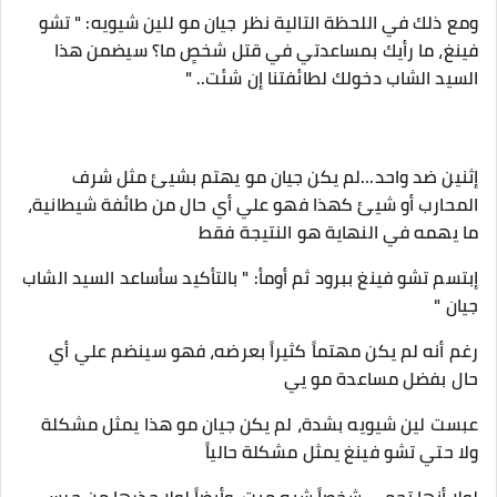
ومع ذلك في اللحظة التالية نظر جيان مو للين شيويه: " تشو
فينغ، ما رأيك بمساعدتي في قتل شخصٍ ما؟ سيضمن هذا
السيد الشاب دخولك لطائفتنا إن شئت.. "
إثنين ضد واحد...لم يكن جيان مو يهتم بشيئ مثل شرف
المحارب أو شيئ كهذا فهو علي أي حال من طائفة شيطانية،
ما يهمه في النهاية هو النتيجة فقط
إبتسم تشو فينغ ببرود ثم أومأ: " بالتأكيد سأساعد السيد الشاب
جيان "
رغم أنه لم يكن مهتماً كثيراً بعرضه، فهو سينضم علي أي
حال بفضل مساعدة مو يي
عبست لين شيويه بشدة، لم يكن جيان مو هذا يمثل مشكلة
ولا حتي تشو فينغ يمثل مشكلة حالياً