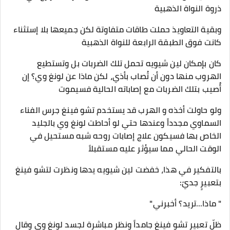
ذروة النواة الذهبية
وبقية التعاويذ حملت طاقات متفاوتة لكن جميعها بلا إستثناء
كانت فوق الطبقة الرابعة للنواة الذهبية
كان بإمكان لين شيويه تحمل تلك الضربات بل وتستطيع
الهروب منها دون أن تُصاب بأذي، لكن ماذا عن لونغ وي؟ إن
أُصيب بتلك الضربات مع إصاباته الحالية فسيموت
ولو حاولت أخذه و الهرب قد يستخدم تشو فينغ جرس الفناء
السماوي مجدداً وعندها حتي لو أحاطت لونغ وي بالجليد
الخاص بها فسيكون علاج إصابات روحه شبه مستحيل في
الوقت الحالي مما سيؤثر عليه مستقبلاً
بالتفكير في هذا، خفضت لين شيويه يدها ونظرت لتشو فينغ
بتعبيرٍ جديّ:
" ماذا...تريد؟ أخبرني"
ظلّ تعبير تشو فينغ جامداً ونظر مباشرة لجسد لونغ وي وقال