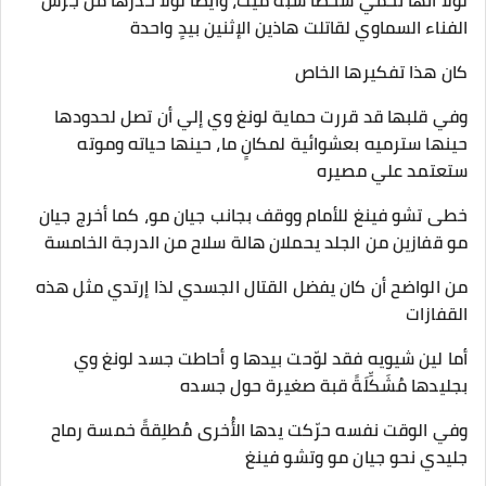
لولا أنها تحمي شخصاً شبه ميت، وأيضاً لولا حذرها من جرس
الفناء السماوي لقاتلت هاذين الإثنين بيدٍ واحدة
كان هذا تفكيرها الخاص
وفي قلبها قد قررت حماية لونغ وي إلي أن تصل لحدودها
حينها سترميه بعشوائية لمكانٍ ما، حينها حياته وموته
ستعتمد علي مصيره
خطى تشو فينغ للأمام ووقف بجانب جيان مو، كما أخرج جيان
مو قفازين من الجلد يحملان هالة سلاح من الدرجة الخامسة
من الواضح أن كان يفضل القتال الجسدي لذا إرتدي مثل هذه
القفازات
أما لين شيويه فقد لوّحت بيدها و أحاطت جسد لونغ وي
بجليدها مُشَكِّلَةً قبة صغيرة حول جسده
وفي الوقت نفسه حرّكت يدها الأُخرى مُطلِقةً خمسة رماح
جليدي نحو جيان مو وتشو فينغ