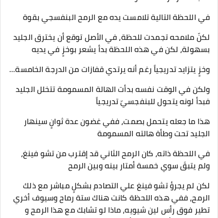
في اللحظة التالية تلامست يده مع الرمح البنفسجي بقوة
لكنّ ملامحه تجمدت للحظة، في الأصل توقع أن يخترق الجليد
بسهولة، لكن في هذه اللحظة بدأ يشعر بوخزٍ في يديه
وخزٍ يتزايد تدريجياً رغم أنه يرتدي قفازات من الدرجة الخامسة...
ولكن في الوقت نفسه بدأت الهالة المسمومة تتخلل الجليد
فبدأ لونه يتحول للبنفجسيّ تدريجياً
هذا ما جعله يتحمل بصمت، ففي غضون عدة ثوانٍ سينهار
الجليد تحت وطأة هالته المسمومة
في اللحظة ذاته، كان الرمح الثاني قد إقترب من تشو فينغ،
ولم يتبقَ سوي خمسة أمتار بينه وبين الرمح
لكن لم يجرؤ تشو فينغ علي التصادم بشكلٍ مباشر مع ذلك
الرمح، ففي هذه اللحظة كانت هناك ستة رماح وسيوف أخري
تطير فوق رأس لين شيويه، ماذا لو تشابك مع هذا الرمح و