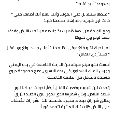
بهدوء: " أريد قتله "
" عندها سنتقاتل حتي الموت، وأنت تعلم أنك أضعف مني "
قالت لين شيويه وقد إهتز جسدها قليلاً
ومع تلويحة من يدها ظهرت يدٌ جليديه من تحت الأرض وقذفت
جسد لونغ وي نحوها
لم يتحرك تشو فنغ وبقي نظره مثبتاً علي جسد لونغ وي فقال:
" حسناً إذن، لنقاتل "
أمسك تشو فينغ سيفه من الدرجة الخامسة في يده اليمني
وجرس الفناء السماوي في يده اليسري، ومع مجموعة دروع
مسلحة بالكامل من الطبقة الخامسة
إتخذت لين شيويه وضعيت القتال أيضاً، تحولت عيناها للونٍ
شديد البياض، وكان شعرها الذي تحول للون الجليد الأزرق
يطلق شراراتٍ بيضاء، بمجرد ملامسة تلك الشرارات للأعشاب
علي الأرض كانت تلك العشبة تتجمد فوراً