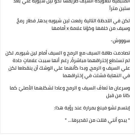
المتبقية لتعويذة السيف طريقها نحو لين شيويه علي بعد
ستين متراً
لكن في اللحظة التالية رفعت لين شيويه يدها، فطار رمحٌ
وسيف من خلفها وكوّنا علامة x أمامها
سوووش-
تصادمت طاقة السيف مع الرمح و السيف أمام لين شيويه، لكن
لم تستطع إختراقهما مباشرةً، رغم أنها سببت علاماتٍ حادة
علي السيف و الرمح، وبدا كأنهما علي الوشك أن ينقطعا لكن
في النهاية فشلت في إختراقهما
وسرعان ما تعافَ السيف و الرمح وعادا لشكلهما الأصليّ كما
كانا من قبل
إبتسم تشو فينغ بمرارة عند رؤية هذا:
" يبدو أنني قللت من تقديرها... "