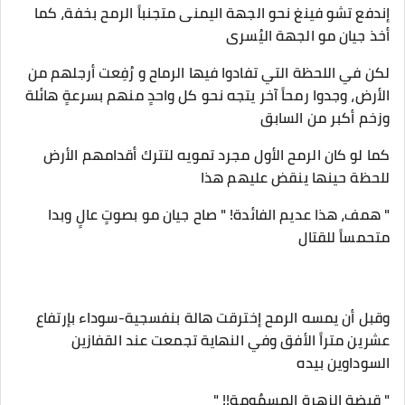
إندفع تشو فينغ نحو الجهة اليمنى متجنباً الرمح بخفة، كما
أخذ جيان مو الجهة اليُسرى
لكن في اللحظة التي تفادوا فيها الرماح و رُفِعت أرجلهم من
الأرض، وجدوا رمحاً آخر يتجه نحو كل واحدٍ منهم بسرعةٍ هائلة
وزخم أكبر من السابق
كما لو كان الرمح الأول مجرد تمويه لتترك أقدامهم الأرض
للحظة حينها ينقض عليهم هذا
" همف، هذا عديم الفائدة! " صاح جيان مو بصوتٍ عالٍ وبدا
متحمساً للقتال
وقبل أن يمسه الرمح إخترقت هالة بنفسجية-سوداء بإرتفاع
عشرين متراً الأفق وفي النهاية تجمعت عند القفازين
السوداوين بيده
" قبضة الزهرة المسمٌومة!! "