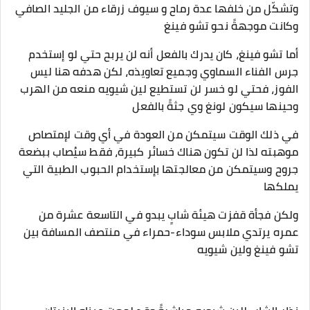
وتشكّل من خلفها عدة رماح و سيوف زرقاء من الجليد الصافي
وكانت موجهةً نحو تشو فينغ
أما تشو فينغ، كان يدرك بالفعل أنه لن يربح حتي لو إستخدم
جرس الفناء السماوي وجميع تعاويذه، لكن هدفه هنا ليس
الفوز، فحتي لو خسر لن تستطيع لين شيويه منعه من الهرب
وحينها سيكون لونغ وي جثةً بالفعل
في ذلك الوقت سيتمكن من العودة في أي وقت لإمتصاص
موهبته لذا لن تكون هناك خسائر كبيرة، فقط سيُصاب ببضعة
جروح وسيتمكن من معالجتها بإستخدام الحبوب الطبية التي
يملكها
ولكن فجأة قفزت هيئة شابٍ يبدو في التاسعة عشرة من
عمره يرتدي ملابس سوداء-حمراء في منتصف المسافة بين
تشو فينغ ولين شيويه